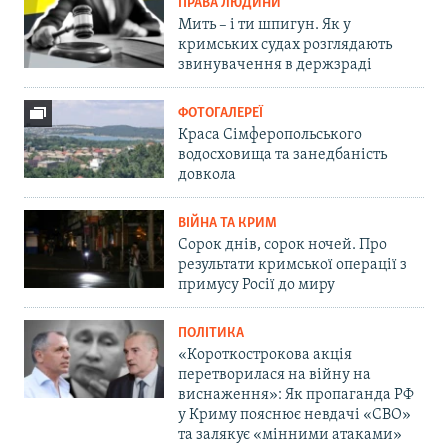
ПРАВА ЛЮДИНИ
Мить – і ти шпигун. Як у
кримських судах розглядають
звинувачення в держзраді
ФОТОГАЛЕРЕЇ
Краса Сімферопольського
водосховища та занедбаність
довкола
ВІЙНА ТА КРИМ
Сорок днів, сорок ночей. Про
результати кримської операції з
примусу Росії до миру
ПОЛІТИКА
«Короткострокова акція
перетворилася на війну на
виснаження»: Як пропаганда РФ
у Криму пояснює невдачі «СВО»
та залякує «мінними атаками»