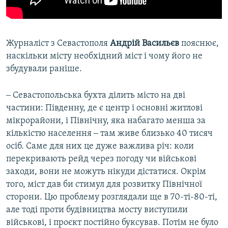
Журналіст з Севастополя
Андрій Васильєв
пояснює,
наскільки місту необхідний міст і чому його не
збудували раніше.
‒ Севастопольська бухта ділить місто на дві
частини: Південну, де є центр і основні житлові
мікрорайони, і Північну, яка набагато менша за
кількістю населення ‒ там живе близько 40 тисяч
осіб. Саме для них це дуже важлива річ: коли
перекривають рейд через погоду чи військові
заходи, вони не можуть нікуди дістатися. Окрім
того, міст дав би стимул для розвитку Північної
сторони. Цю проблему розглядали ще в 70-ті-80-ті,
але тоді проти будівництва мосту виступили
військові, і проєкт постійно буксував. Потім не було