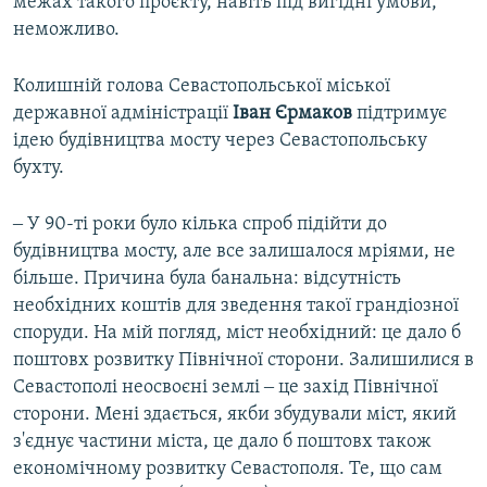
межах такого проєкту, навіть під вигідні умови,
неможливо.
Колишній голова Севастопольської міської
державної адміністрації
Іван Єрмаков
підтримує
ідею будівництва мосту через Севастопольську
бухту.
‒ У 90-ті роки було кілька спроб підійти до
будівництва мосту, але все залишалося мріями, не
більше. Причина була банальна: відсутність
необхідних коштів для зведення такої грандіозної
споруди. На мій погляд, міст необхідний: це дало б
поштовх розвитку Північної сторони. Залишилися в
Севастополі неосвоєні землі ‒ це захід Північної
сторони. Мені здається, якби збудували міст, який
з'єднує частини міста, це дало б поштовх також
економічному розвитку Севастополя. Те, що сам