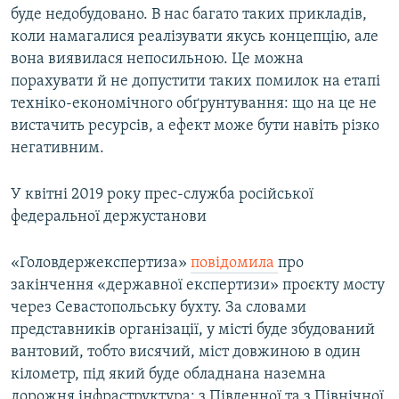
буде недобудовано. В нас багато таких прикладів,
коли намагалися реалізувати якусь концепцію, але
вона виявилася непосильною. Це можна
порахувати й не допустити таких помилок на етапі
техніко-економічного обґрунтування: що на це не
вистачить ресурсів, а ефект може бути навіть різко
негативним.
У квітні 2019 року прес-служба російської
федеральної держустанови
«Головдержекспертиза»
повідомила
про
закінчення «державної експертизи» проєкту мосту
через Севастопольську бухту. За словами
представників організації, у місті буде збудований
вантовий, тобто висячий, міст довжиною в один
кілометр, під який буде обладнана наземна
дорожня інфраструктура: з Південної та з Північної