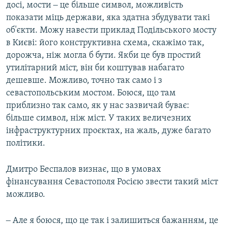
досі, мости ‒ це більше символ, можливість
показати міць держави, яка здатна збудувати такі
об'єкти. Можу навести приклад Подільського мосту
в Києві: його конструктивна схема, скажімо так,
дорожча, ніж могла б бути. Якби це був простий
утилітарний міст, він би коштував набагато
дешевше. Можливо, точно так само і з
севастопольським мостом. Боюся, що там
приблизно так само, як у нас зазвичай буває:
більше символ, ніж міст. У таких величезних
інфраструктурних проєктах, на жаль, дуже багато
політики.
Дмитро Беспалов визнає, що в умовах
фінансування Севастополя Росією звести такий міст
можливо.
‒ Але я боюся, що це так і залишиться бажанням, це