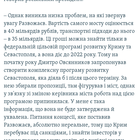
‒ Однак виникла низка проблем, на які звернув
увагу Развожаєв. Вартість самого мосту оцінюється
в 40 мільярдів рублів, транспортні підходи до нього
‒ в 35 мільярдів. Ці гроші можна знайти тільки в
федеральній цільовій програмі розвитку Криму та
Севастополя, а вона діє до 2022 року. Тому на
початку року Дмитро Овсянников запропонував
створити комплексну програму розвитку
Севастополя, яка діяла б і після цього терміну. За
нею збирали пропозиції, там фігурував і міст, однак
у зв'язку зі зміною керівника міста робота над цією
програмою припинилася. У мене є така
інформація, що вона не буде затверджена й
ухвалена. Питання концесії, яке поставив
Развожаєв, абсолютно нереальне, тому що Крим
перебуває під санкціями, і знайти інвесторів у