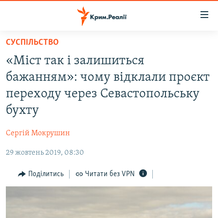
Доступність
посилання
Перейти
СУСПІЛЬСТВО
до
НОВИНИ
«Міст так і залишиться
основного
ВОДА.КРИМ
матеріалу
бажанням»: чому відклали проєкт
ВІДЕО ТА ФОТО
Перейти
переходу через Севастопольську
до
ПОЛІТИКА
бухту
основної
БЛОГИ
навігації
Сергій Мокрушин
Перейти
ПОГЛЯД
до
29 жовтень 2019, 08:30
ІНТЕРВ'Ю
пошуку
ВСЕ ЗА ДЕНЬ
Поділитись
Читати без VPN
СПЕЦПРОЕКТИ
ЯК ОБІЙТИ БЛОКУВАННЯ
ДЕПОРТАЦІЯ