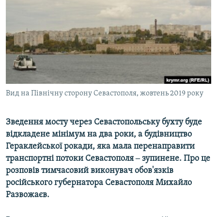
ВІДЕОУРОКИ «ELIFBE»
Русский
СВІДЧЕННЯ ОКУПАЦІЇ
Qırımtatar
УКРАЇНСЬКА ПРОБЛЕМА КРИМУ
ДОЛУЧАЙСЯ!
ІНФОГРАФІКА
Вид на Північну сторону Севастополя, жовтень 2019 року
Усі сайти RFE/RL
Зведення мосту через Севастопольську бухту буде
відкладене мінімум на два роки, а будівництво
Гераклейської рокади, яка мала перенаправити
транспортні потоки Севастополя ‒ зупинене. Про це
розповів тимчасовий виконувач обов'язків
російського губернатора Севастополя Михайло
Развожаєв.