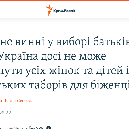
не винні у виборі батькі
Україна досі не може
ути усіх жінок та дітей і
ських таборів для біженц
ко
Радіо Свобода
 09:00
ь
Читати без VPN