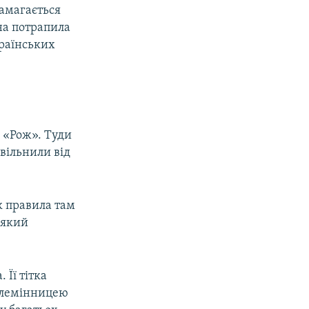
намагається
на потрапила
країнських
а «Рож». Туди
звільнили від
к правила там
 який
 Її тітка
 племінницею