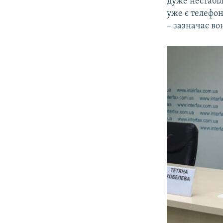
дуже нестабіл
уже є телефон
– зазначає во