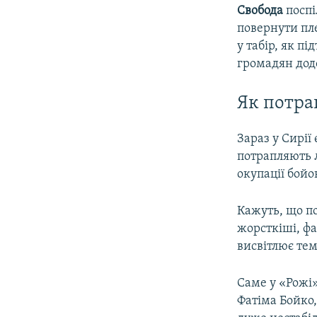
Свобода
поспі
повернути пл
у табір, як п
громадян дод
Як потра
Зараз у Сирії
потрапляють л
окупації бой
Кажуть, що по
жорсткіші, ф
висвітлює тем
Саме у «Рожі»
Фатіма Бойко,