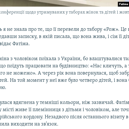
конференції щодо утримуваних у таборах жінок та дітей 1 жов
 я не знала про те, що її перевели до табору «Рож». Це
давши записку, в якій писала, що вона жива, і сім її ді
відає Фатіма.
міна з чоловіком поїхала з України, бо влаштувалися та
що поїдуть працювати на будівництво: «Нас кличуть, а 
го не можемо». А через рік вона повернулася, щоб заб
ей. На той момент у неї вже було четверо дітей, і вона 
ою.
лася вдягнена у темніші кольори, ніж зазвичай. Фатім
у місті живе її племінниця з дітьми і чоловіком, але то
рійського кордону. Незадвого після останнього візиту 
ила виходити на зв’язок.