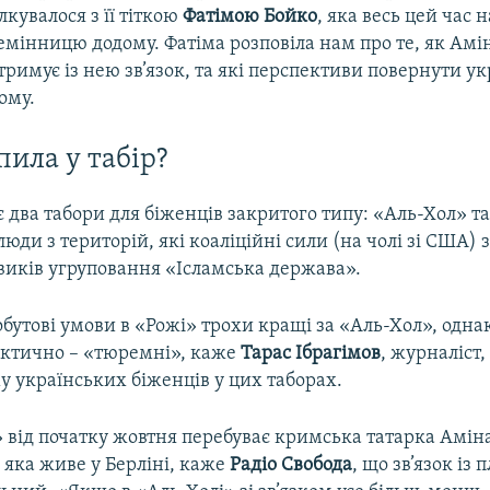
лкувалося з її тіткою
Фатімою Бойко
, яка весь цей час 
емінницю додому. Фатіма розповіла нам про те, як Амі
ідтримує із нею зв’язок, та які перспективи повернути у
ому.
пила у табір?
 є два табори для біженців закритого типу: «Аль-Хол» т
юди з територій, які коаліційні сили (на чолі зі США) 
овиків угруповання «Ісламська держава».
бутові умови в «Рожі» трохи кращі за «Аль-Хол», одна
актично – «тюремні», каже
Тарас Ібрагімов
, журналіст,
у українських біженців у цих таборах.
 від початку жовтня перебуває кримська татарка Аміна.
 яка живе у Берліні, каже
Радіо Свобода
, що зв’язок із