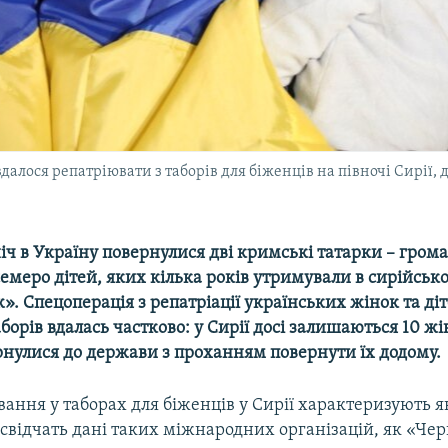
вдалося репатріювати з таборів для біженців на півночі Сирії,
іч в Україну повернулися дві кримські татарки – гром
семеро дітей, яких кілька років утримували в сирійськ
». Спецоперація з репатріації українських жінок та діт
борів вдалась частково: у Сирії досі залишаються 10 жі
ернулися до держави з проханням повернути їх додому.
ання у таборах для біженців у Сирії характеризують я
 свідчать дані таких міжнародних організацій, як «Че