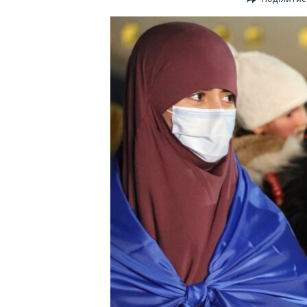
ВІДЕОУРОКИ «ELIFBE»
СВІДЧЕННЯ ОКУПАЦІЇ
УКРАЇНСЬКА ПРОБЛЕМА КРИМУ
ІНФОГРАФІКА