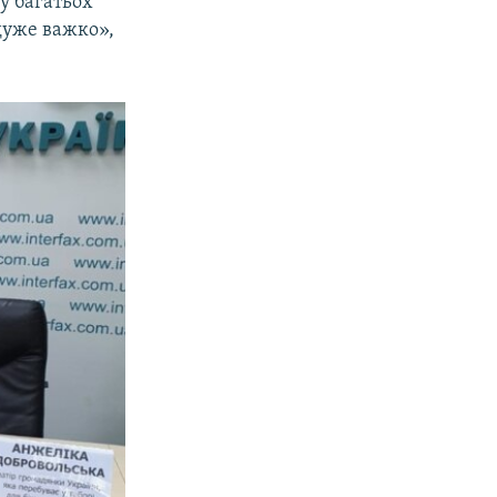
у багатьох
-дуже важко»,