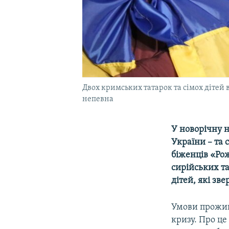
Двох кримських татарок та сімох дітей 
непевна
У новорічну н
України – та 
біженців «Рож
сирійських та
дітей, які зв
Умови прожив
кризу. Про це