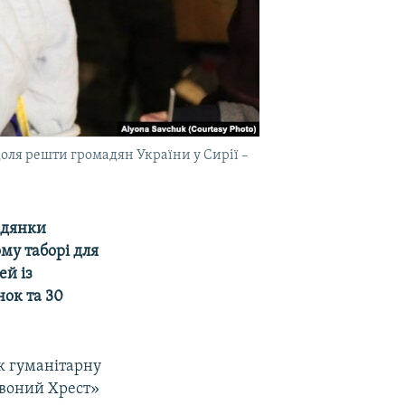
 доля решти громадян України у Сирії –
адянки
ому таборі для
ей із
нок та 30
к гуманітарну
рвоний Хрест»