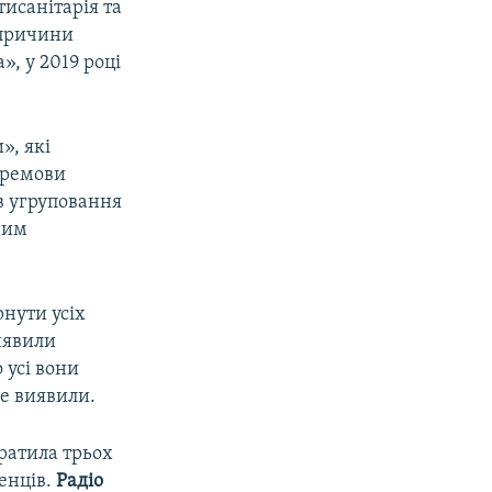
тисанітарія та
 причини
», у 2019 році
», які
еремови
ів угруповання
сним
рнути усіх
иявили
 усі вони
не виявили.
тратила трьох
женців.
Радіо