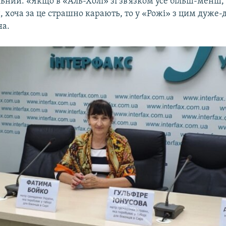
ьний. «Якщо в «Аль-Холі» зі зв’язком усе більш-менш, 
, хоча за це страшно карають, то у «Рожі» з цим дуже
на.