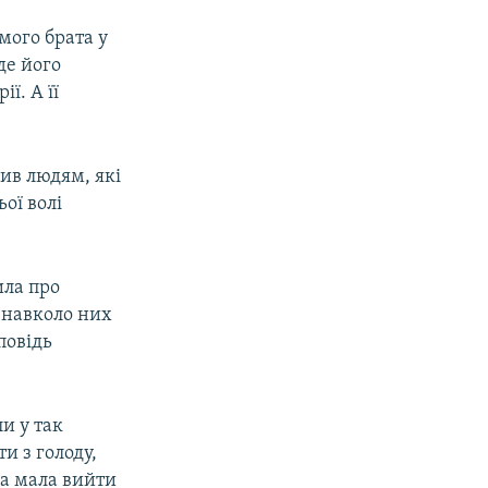
мого брата у
де його
ї. А її
вив людям, які
ьої волі
ила про
а навколо них
зповідь
и у так
и з голоду,
ка мала вийти