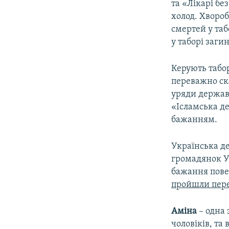
та «Лікарі бе
холод. Хворо
смертей у таб
у таборі заги
Керують табо
переважно ск
уряди держав,
«Ісламська де
бажанням.
Українська де
громадянок Ук
бажання повер
пройшли пере
Аміна
– одна 
чоловіків, та