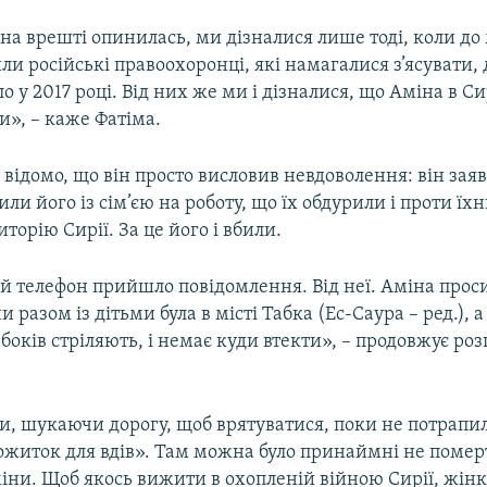
она врешті опинилась, ми дізналися лише тоді, коли до 
 російські правоохоронці, які намагалися з’ясувати, 
о у 2017 році. Від них же ми і дізналися, що Аміна в Сирі
и», – каже Фатіма.
 відомо, що він просто висловив невдоволення: він зая
ли його із сім’єю на роботу, що їх обдурили і проти їхн
иторію Сирії. За це його і вбили.
й телефон прийшло повідомлення. Від неї. Аміна прос
и разом із дітьми була в місті Табка (Ес-Саура – ред.), 
х боків стріляють, і немає куди втекти», – продовжує ро
и, шукаючи дорогу, щоб врятуватися, поки не потрапил
житок для вдів». Там можна було принаймні не померт
іни. Щоб якось вижити в охопленій війною Сирії, жін