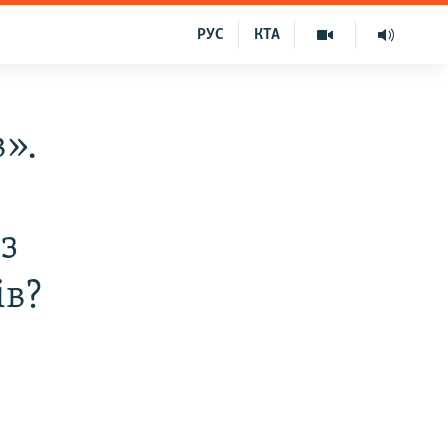
РУС
КТА
в».
з
ів?