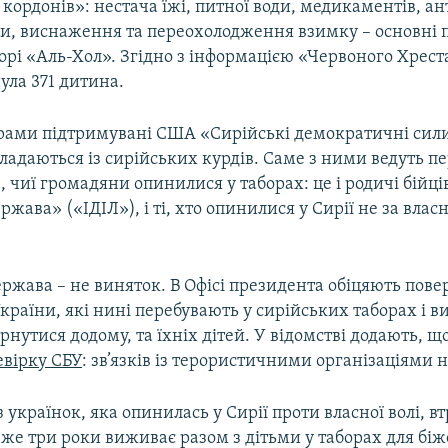
з кордонів»: нестача їжі, питної води, медикаментів, ан
би, виснаження та переохолодження взимку – основні
орі «Аль-Хол». Згідно з інформацією «Червоного Хреста
нула 371 дитина.
рами підтримувані США «Сирійські демократичні сили
ладаються із сирійських курдів. Саме з ними ведуть п
 чиї громадяни опинилися у таборах: це і родичі бійц
ржава» («ІДІЛ»), і ті, хто опинилися у Сирії не за вла
ржава – не виняток. В Офісі президента обіцяють пове
раїни, які нині перебувають у сирійських таборах і в
нутися додому, та їхніх дітей. У відомстві додають, що
вірку СБУ
: зв’язків із терористичними організаціями 
з українок, яка опинилась у Сирії проти власної волі, в
 вже три роки виживає разом з дітьми у таборах для бі