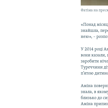
Фатіма на прес
«Понад місяць
знайшла, пере
нею», – розпо
У 2014 році А
вони казали, 
заробити нічо
Туреччини діт
п’ятою дитин
Аміна поверну
знала, в яком
близько до си
Аміна припин