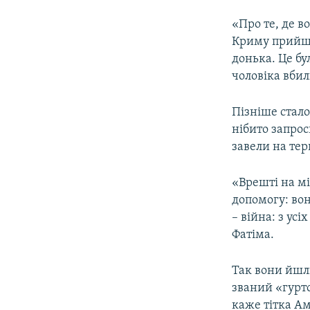
«Про те, де в
Криму прийшли
донька. Це бул
чоловіка вбил
Пізніше стало
нібито запроси
завели на тер
«Врешті на мі
допомогу: вон
– війна: з усі
Фатіма.
Так вони йшл
званий «гурто
каже тітка Ам