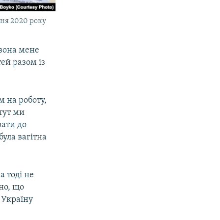
тня 2020 року
 вона мене
тей разом із
м на роботу,
тут ми
рати до
була вагітна
а тоді не
чно, що
в Україну