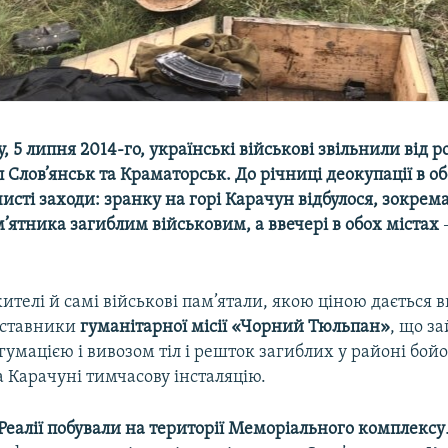
у, 5 липня 2014-го, українські військові звільнили від 
 Слов’янськ та Краматорськ. До річниці деокупації в об
сті заходи: зранку на горі Карачун відбулося, зокрем
ам’ятника загиблим військовим, а ввечері в обох містах
ителі й самі військові пам’ятали, якою ціною дається 
дставники
гуманітарної місії «Чорний Тюльпан»
, що з
умацією і вивозом тіл і решток загиблих у районі бойо
 Карачуні тимчасову інсталяцію.
Реалії побували на території Меморіального комплексу