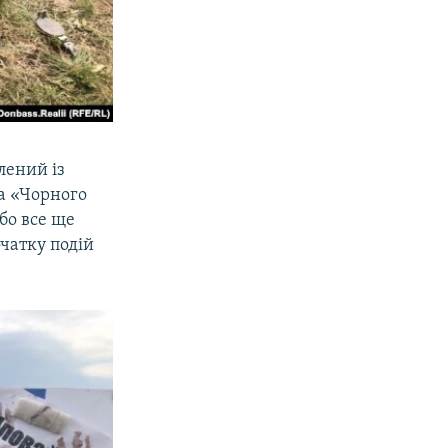
лений із
ка «Чорного
бо все ще
очатку подій