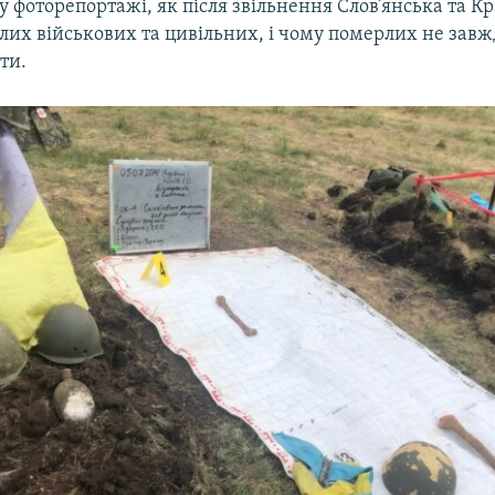
у фоторепортажі, як після звільнення Слов’янська та К
лих військових та цивільних, і чому померлих не завж
ти.