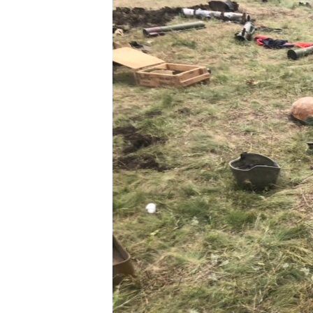
ВІДЕОУРОКИ «ELIFBE»
СВІДЧЕННЯ ОКУПАЦІЇ
УКРАЇНСЬКА ПРОБЛЕМА КРИМУ
ІНФОГРАФІКА