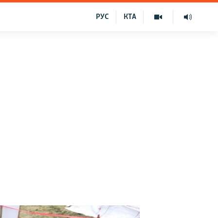
РУС
КТА