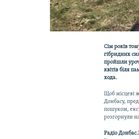
Сім років том
гібридних сил
пройшли урочи
квітів біля п
хода.
Щоб місцеві ж
Донбасу, пре
пошуком, ексг
розгорнули на
Радіо Донбас.