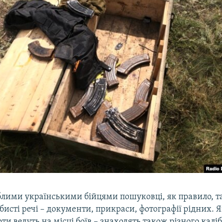
иблими українськими бійцями пошуковці, як правило, 
бисті речі – документи, прикраси, фотографії рідних. 
ти ведуть на місці боїв – знаходять також різного калі