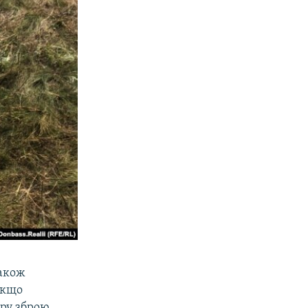
також
Якщо
бру зброю,