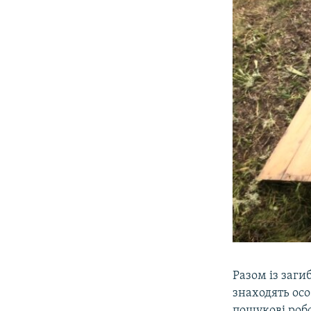
Разом із заг
знаходять осо
пошукові робо