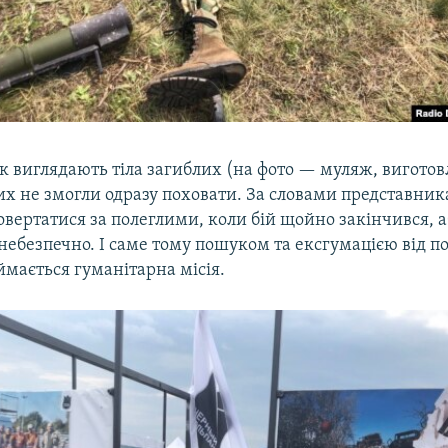
к виглядають тіла загиблих (на фото — муляж, виготов
их не змогли одразу поховати. За словами представни
вертатися за полеглими, коли бій щойно закінчився, а
небезпечно. І саме тому пошуком та ексгумацією від п
ймається гуманітарна місія.