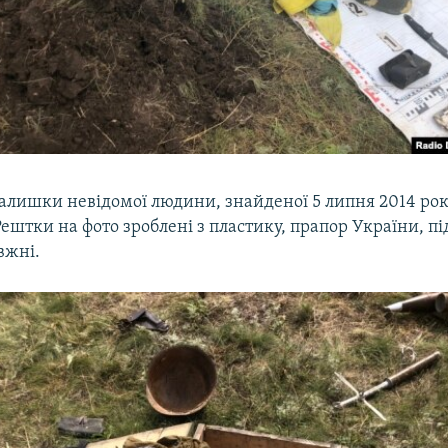
залишки невідомої людини, знайденої 5 липня 2014 рок
Рештки на фото зроблені з пластику, прапор України, пі
вжні.