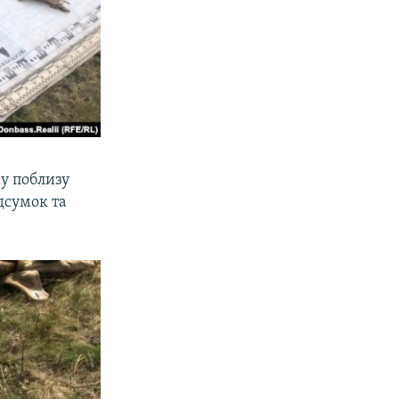
у поблизу
дсумок та