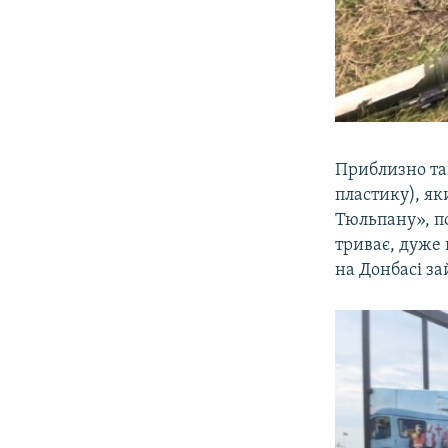
Приблизно та
пластику), як
Тюльпану», по
триває, дуже 
на Донбасі за