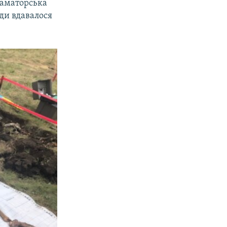
раматорська
ди вдавалося