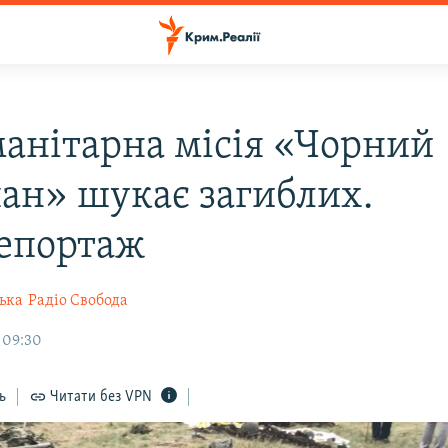
манітарна місія «Чорний
ан» шукає загиблих.
епортаж
ька
Радіо Свобода
 09:30
ь
Читати без VPN