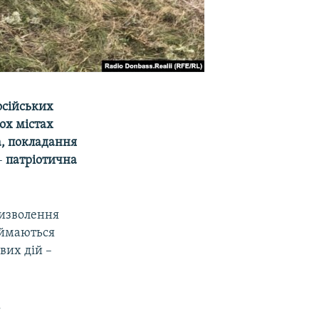
російських
ох містах
а, покладання
–​
патріотична
визволення
аймаються
вих дій –
.