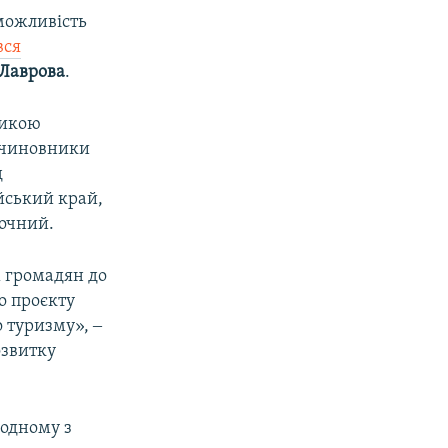
можливість
вся
 Лаврова
.
тикою
 чиновники
д
айський край,
точний.
х громадян до
о проєкту
о туризму», ‒
озвитку
 одному з