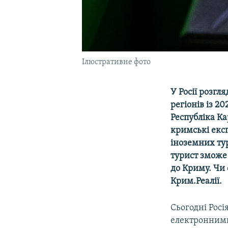
Ілюстративне фото
У Росії розгл
регіонів із 20
Республіка Ка
кримські екс
іноземних ту
турист зможе 
до Криму. Чи 
Крим.Реалії.
Сьогодні Росі
електронними