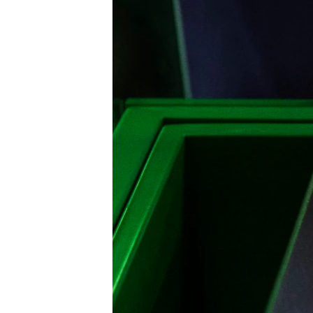
ВІДЕОУРОКИ «ELIFBE»
СВІДЧЕННЯ ОКУПАЦІЇ
УКРАЇНСЬКА ПРОБЛЕМА КРИМУ
ІНФОГРАФІКА