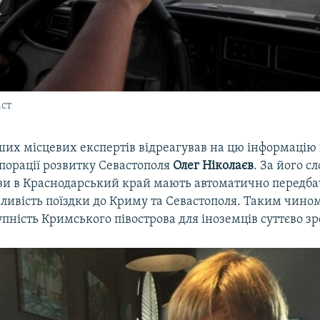
ст
ших місцевих експертів відреагував на цю інформацію
порації розвитку Севастополя
Олег Ніколаєв
. За його с
ізи в Краснодарський край мають автоматично передба
ливість поїздки до Криму та Севастополя. Таким чино
упність Кримського півострова для іноземців суттєво зр