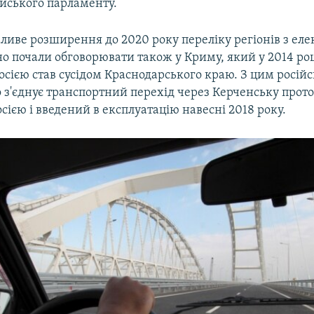
ійського парламенту.
ливе розширення до 2020 року переліку регіонів з е
о почали обговорювати також у Криму, який у 2014 роц
Росією став сусідом Краснодарського краю. З цим росій
 з'єднує транспортний перехід через Керченську прото
сією і введений в експлуатацію навесні 2018 року.