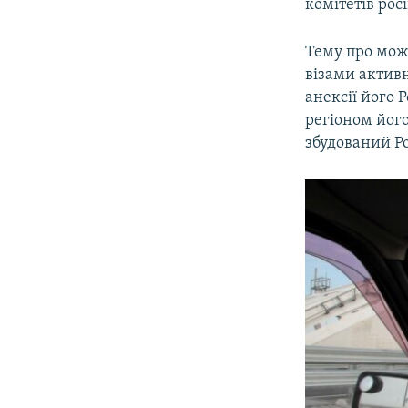
комітетів рос
Тему про мож
візами активн
анексії його 
регіоном його
збудований Ро