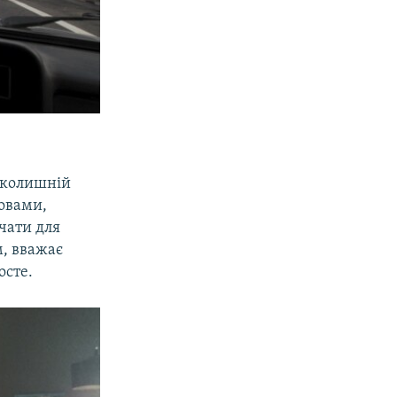
 колишній
ловами,
чати для
м, вважає
осте.