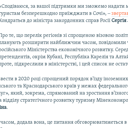
«Сподіваюся, за вашої підтримки ми зможемо надати 
туристам безперешкодно приїжджати в Сочі», ‒
зверта
Кондратьєв до міністра закордонних справ Росії
Сергія
Про те, що перелік регіонів зі спрощеною візовою полі
планують розширити найближчим часом, повідомили
російського Міністерства економічного розвитку. Сере
претендентів, окрім Кубані, Республіка Карелія та Алт
проте, підкреслили в міністерстві, і цей список не оста
вести в 2020 році спрощений порядок в'їзду іноземни
йського та Краснодарського країв у межах федеральног
уг», який, зокрема, спрямований на зростання в'їзног
а відділу стратегічного розвитку туризму Мінекономр
іна
.
асом, додала вона, це питання обговорюватиметься в