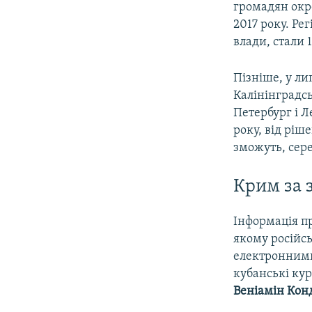
громадян окр
2017 року. Ре
влади, стали 
Пізніше, у ли
Калінінградсь
Петербург і Л
року, від ріше
зможуть, сер
Крим за 
Інформація пр
якому російсь
електронними 
кубанські ку
Веніамін Кон