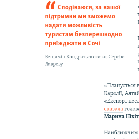
Сподіваюся, за вашої
підтримки ми зможемо
надати можливість
туристам безперешкодно
приїжджати в Сочі
Веніамін Кондратьєв сказав Сергію
Лаврову
«Планується в
Карелії, Алта
«Експорт посл
сказала
голов
Марина Нікіт
Найближчим ч