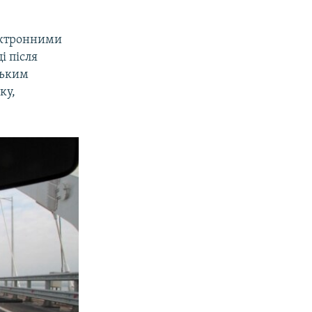
лектронними
і після
ським
ку,