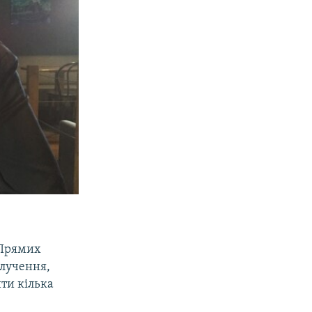
 Прямих
олучення,
ти кілька