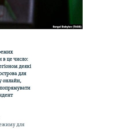
кремих
и в це число:
егіоном деякі
острова для
у онлайн,
и попрямувати
ондент
и
режиму для