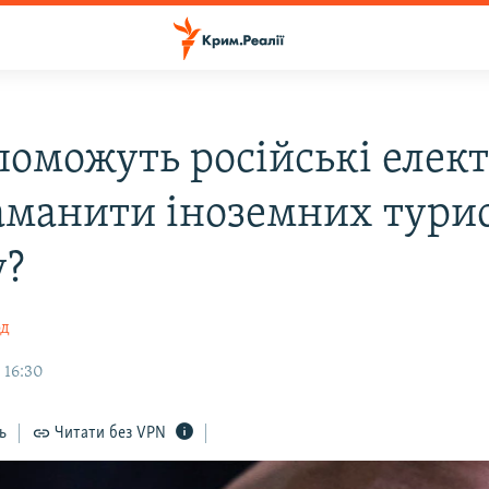
поможуть російські елек
заманити іноземних турис
у?
од
 16:30
ь
Читати без VPN