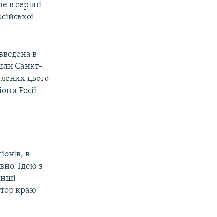
е в серпні
осійської
 введена в
йшли Санкт-
алених цього
іони Росії
іонів, в
вно. Ідею з
інші
атор краю