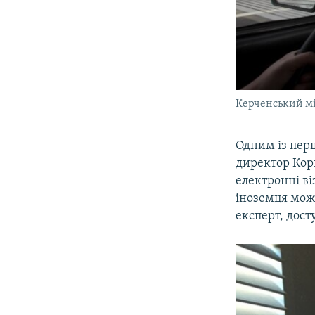
Керченський мі
Одним із пер
директор Кор
електронні в
іноземця мож
експерт, дост