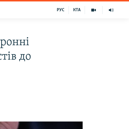
РУС
КТА
тронні
тів до