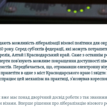
ядають можливість лібералізації візової політики для о
20 року. Серед суб'єктів федерації, які можуть потрапит
релія, Алтай і Краснодарський край. Саме з останнім р
перти пов'язують можливе покращення доступності пів
ристів. Передбачається, що, отримавши електронну віз
прилетіти в одне з міст Краснодарського краю і звідт
спрацює цей механізм на практиці, з'ясовував коресп
я вже має понад дворічний досвід роботи з так званим
 візами. Вперше рішення про лібералізацію візового 