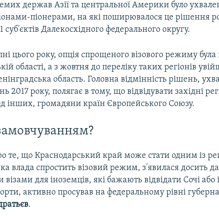
емих держав Азії та центральної Америки було ухвален
гіонами-піонерами, на які поширювалося це рішення р
11 суб'єктів Далекосхідного федерального округу.
пні цього року, опція спрощеного візового режиму була
кій області, а з жовтня до переліку таких регіонів уві
енінградська область. Головна відмінність рішень, ухв
нь 2017 року, полягає в тому, що відвідувати західні рег
ед інших, громадяни країн Європейського Союзу.
замовчуванням?
о те, що Краснодарський край може стати одним із рег
ка влада спростить візовий режим, з'явилася досить да
візами для іноземців, які бажають відвідати Сочі або 
рорти, активно просував на федеральному рівні губерн
дратьєв
.