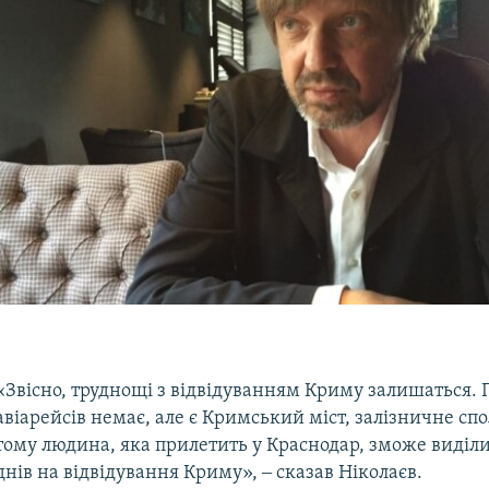
«Звісно, труднощі з відвідуванням Криму залишаться.
авіарейсів немає, але є Кримський міст, залізничне сп
тому людина, яка прилетить у Краснодар, зможе виділи
днів на відвідування Криму», ‒ сказав Ніколаєв.