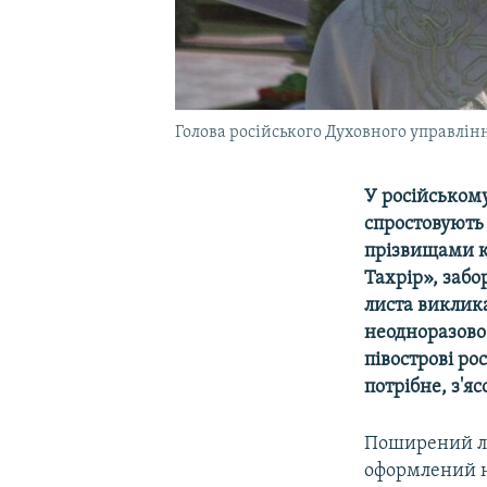
Голова російського Духовного управлін
У російськом
спростовують 
прізвищами к
Тахрір», забо
листа виклика
неодноразово 
півострові ро
потрібне, з'я
Поширений ли
оформлений на