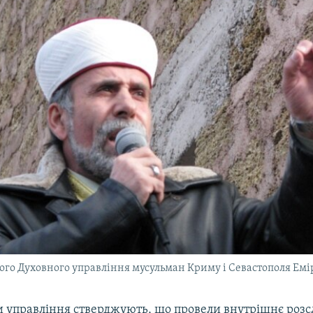
кого Духовного управління мусульман Криму і Севастополя Емі
 управління стверджують, що провели внутрішнє розсл