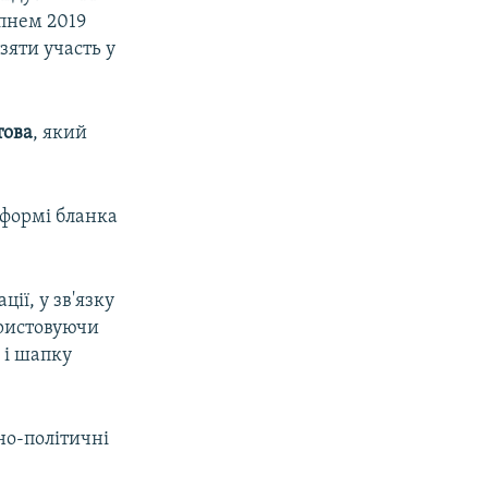
ипнем 2019
зяти участь у
това
, який
 формі бланка
ії, у зв'язку
ористовуючи
 і шапку
но-політичні