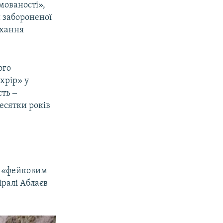
ямованості»,
 забороненої
охання
ого
хрір» у
сть ‒
есятки років
и «фейковим
іралі Аблаєв