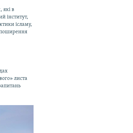
 які в
й інститут,
ктики ісламу,
я поширення
удах
вого» листа
 запитань