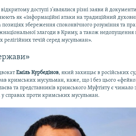
в відкритому доступі з'являлися різні заяви й документи,
юють як «інформаційні атаки на традиційний духовни
а позиціях збереження споконвічного розуміння та пра
жнаціональної злагоди в Криму, а також недопущенн
х релігійних течій серед мусульман».
ержави»
двокат
Еміль Курбедінов
, який захищає в російських с
рав кримських мусульман, каже, що і без цього «фейко
лаєва та представників кримського Муфтіяту є чимало
і у справах проти кримських мусульман.