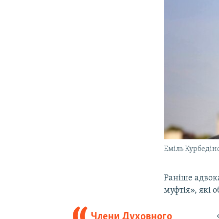
Еміль Курбедін
Раніше адвок
муфтія», які 
Члени Духовного