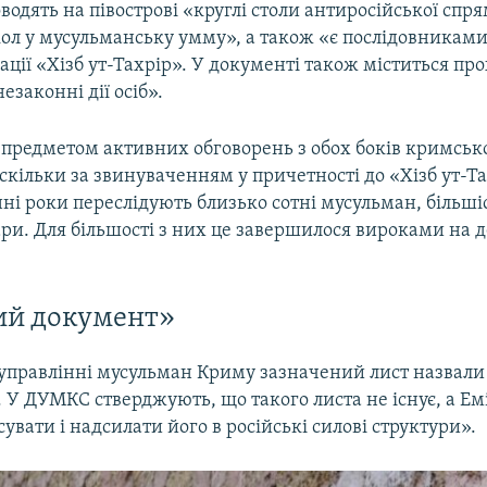
оводять на півострові «круглі столи антиросійської спр
кол у мусульманську умму», а також «є послідовниками
ізації «Хізб ут-Тахрір». У документі також міститься пр
законні дії осіб».
в предметом активних обговорень з обох боків кримськ
кільки за звинуваченням у причетності до «Хізб ут-Та
ні роки переслідують близько сотні мусульман, більші
ри. Для більшості з них це завершилося вироками на д
ий документ»
управлінні мусульман Криму зазначений лист назвал
У ДУМКС стверджують, що такого листа не існує, а Ем
сувати і надсилати його в російські силові структури».