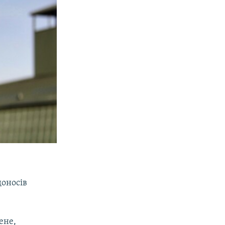
доносів
ене,