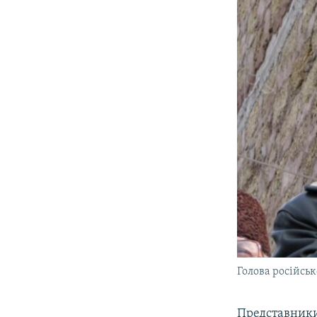
Голова російсь
Представники