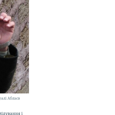
ралі Аблаєв
ідування і