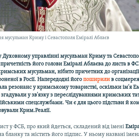
ня мусульман Криму і Севастополя Еміралі Аблаєв
у Духовному управлінні мусульман Криму та Севастопо
причетність його голови Еміралі Аблаєва до листа в ФС
римських мусульман, нібито причетних до організації 
роненої в Росії. Напередодні його
поширили
в соцмереж
ла резонанс у кримському товаристві, оскільки ім'я Е
згадували у зв'язку з переслідуваннями кримських та
сійськими спецслужбами. Чи є для цього підстави й ко
совували Крим.Реалії.
ст у ФСБ, про який йдеться, складений від імені
Еміра
 бланку та містить його підпис. У ньому названі імен