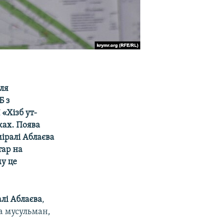
ля
Б з
«Хізб ут-
ах. Поява
міралі Аблаєва
тар на
му це
лі Аблаєва
,
а мусульман,