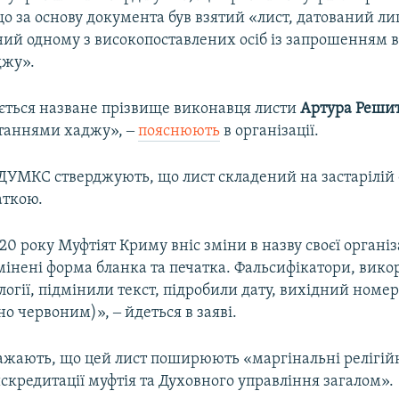
о за основу документа був взятий «лист, датований л
ний одному з високопоставлених осіб із запрошенням в
джу».
ться назване прізвище виконавця листи
Артура Реши
итаннями хаджу», ‒
пояснюють
в організації.
у ДУМКС стверджують, що лист складений на застарілій
аткою.
20 року Муфтіят Криму вніс зміни в назву своєї організац
амінені форма бланка та печатка. Фальсифікатори, вик
логії, підмінили текст, підробили дату, вихідний номер
но червоним)», ‒ йдеться в заяві.
важають, що цей лист поширюють «маргінальні релігій
скредитації муфтія та Духовного управління загалом».