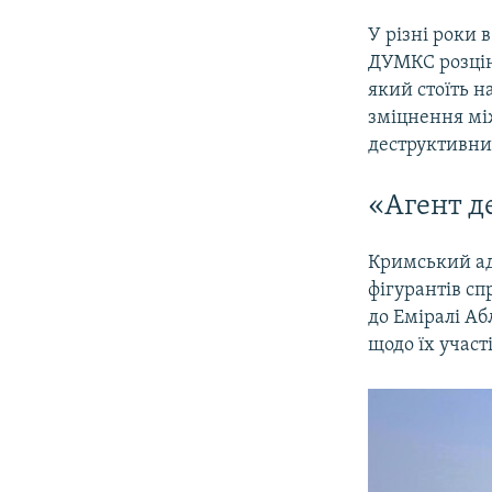
У різні роки 
ДУМКС розцін
який стоїть н
зміцнення мі
деструктивни
«Агент д
Кримський а
фігурантів сп
до Еміралі Аб
щодо їх участ