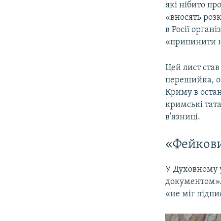
які нібито пр
«вносять роз
в Росії орган
«припинити не
Цей лист ста
перешийка, ос
Криму в остан
кримські тата
в'язниці.
«Фейков
У Духовному 
документом». 
«не міг підпи