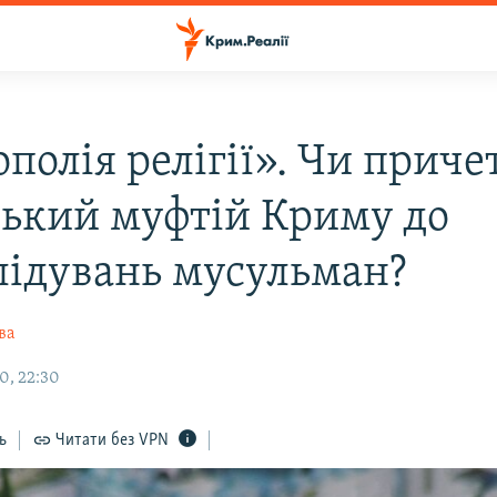
полія релігії». Чи прич
ський муфтій Криму до
лідувань мусульман?
ва
0, 22:30
ь
Читати без VPN