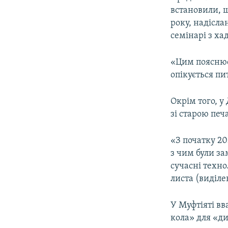
встановили, щ
року, надісла
семінарі з ха
«Цим пояснює
опікується п
Окрім того, 
зі старою печ
«З початку 20
з чим були з
сучасні техно
листа (виділе
У Муфтіяті в
кола» для «ди