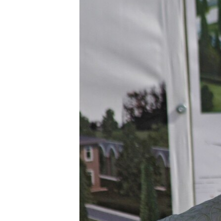
ВІДЕОУРОКИ «ELIFBE»
СВІДЧЕННЯ ОКУПАЦІЇ
УКРАЇНСЬКА ПРОБЛЕМА КРИМУ
ІНФОГРАФІКА