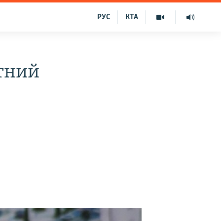
РУС
КТА
етний