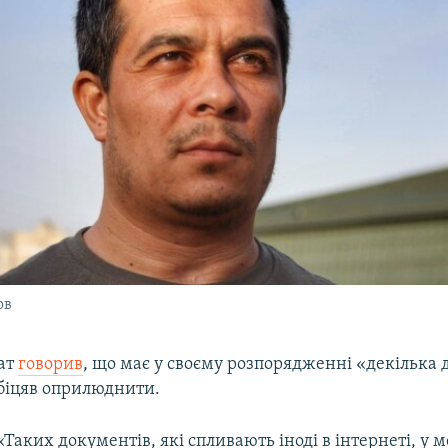
ов
ат
говорив
, що має у своєму розпорядженні «декілька 
обіцяв оприлюднити.​
«Таких документів, які спливають іноді в інтернеті, у м