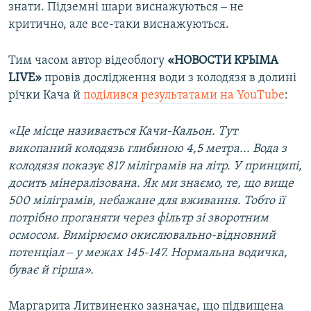
знати. Підземні шари виснажуються ‒ не
критично, але все-таки виснажуються.
Тим часом автор відеоблогу
«НОВОСТИ КРЫМА
LIVE»
провів дослідження води з колодязя в долині
річки Кача й
поділився результатами на YouTube
:
«Це місце називається Качи-Кальон. Тут
викопаний колодязь глибиною 4,5 метра... Вода з
колодязя показує 817 міліграмів на літр. У принципі,
досить мінералізована. Як ми знаємо, те, що вище
500 міліграмів, небажане для вживання. Тобто її
потрібно проганяти через фільтр зі зворотним
осмосом. Вимірюємо окислювально-відновний
потенціал ‒ у межах 145-147. Нормальна водичка,
буває й гірша».
Маргарита Литвиненко зазначає, що підвищена