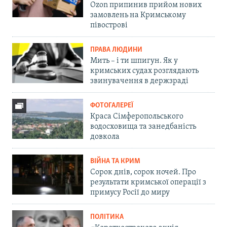
Ozon припинив прийом нових
замовлень на Кримському
півострові
ПРАВА ЛЮДИНИ
Мить – і ти шпигун. Як у
кримських судах розглядають
звинувачення в держзраді
ФОТОГАЛЕРЕЇ
Краса Сімферопольського
водосховища та занедбаність
довкола
ВІЙНА ТА КРИМ
Сорок днів, сорок ночей. Про
результати кримської операції з
примусу Росії до миру
ПОЛІТИКА