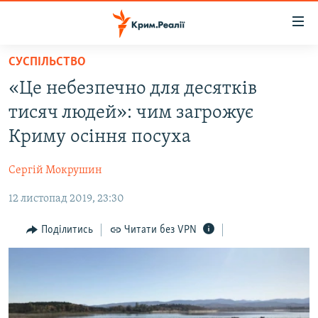
Доступність
посилання
Перейти
СУСПІЛЬСТВО
до
НОВИНИ
«Це небезпечно для десятків
основного
ВОДА.КРИМ
матеріалу
тисяч людей»: чим загрожує
ВІДЕО ТА ФОТО
Перейти
Криму осіння посуха
до
ПОЛІТИКА
основної
Сергій Мокрушин
БЛОГИ
навігації
Перейти
12 листопад 2019, 23:30
ПОГЛЯД
до
ІНТЕРВ'Ю
Поділитись
Читати без VPN
пошуку
ВСЕ ЗА ДЕНЬ
СПЕЦПРОЕКТИ
ЯК ОБІЙТИ БЛОКУВАННЯ
ДЕПОРТАЦІЯ