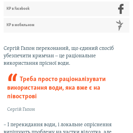
КР в Facebook
КР в мобильном
Сергій Гапон переконаний, що єдиний спосіб
убезпечити кримчан ‒ це раціональне
використання прісної води.
Треба просто раціоналізувати
використання води, яка вже є на
півострові
Сергій Гапон
– І перекидання води, і локальне опріснення
вирішують проблему на частки відсотка, але