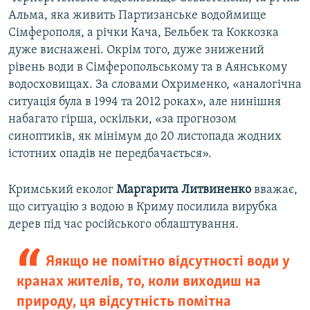
Альма, яка живить Партизанське водоймище
Сімферополя, а річки Кача, Бельбек та Коккозка
дуже виснажені. Окрім того, дуже знижений
рівень води в Сімферопольському та в Аянському
водосховищах. За словами Охрименко, «аналогічна
ситуація була в 1994 та 2012 роках», але нинішня
набагато гірша, оскільки, «за прогнозом
синоптиків, як мінімум до 20 листопада жодних
істотних опадів не передбачається».
Кримський еколог
Маргарита Литвиненко
вважає,
що ситуацію з водою в Криму посилила вирубка
дерев під час російського облаштування.
Яякщо не помітно відсутності води у
кранах жителів, то, коли виходиш на
природу, ця відсутність помітна