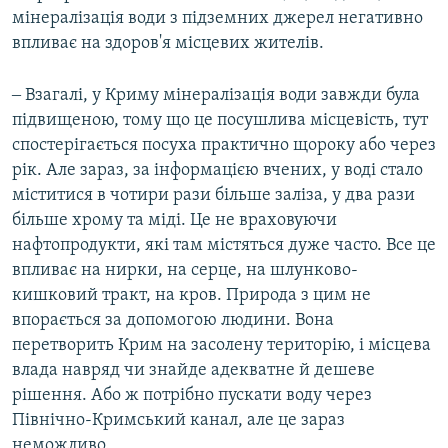
мінералізація води з підземних джерел негативно
впливає на здоров'я місцевих жителів.
‒ Взагалі, у Криму мінералізація води завжди була
підвищеною, тому що це посушлива місцевість, тут
спостерігається посуха практично щороку або через
рік. Але зараз, за інформацією вчених, у воді стало
міститися в чотири рази більше заліза, у два рази
більше хрому та міді. Це не враховуючи
нафтопродукти, які там містяться дуже часто. Все це
впливає на нирки, на серце, на шлунково-
кишковий тракт, на кров. Природа з цим не
впорається за допомогою людини. Вона
перетворить Крим на засолену територію, і місцева
влада навряд чи знайде адекватне й дешеве
рішення. Або ж потрібно пускати воду через
Північно-Кримський канал, але це зараз
неможливо.