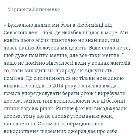
Маргарита Литвиненко
– Буквально днями ми були в Любимівці під
Севастополем ‒ там, де Бельбек впадає в море. Ми
навіть цього місця практично не знайшли, там
якась напівзаболочена місцевість. Води стало не те,
щоб дуже помітно менше, але все-таки менше. І
якщо не помітно відсутності води у кранах жителів,
то, коли виходиш на природу, ця відсутність
помітна. Це спричиняється не тільки невеликою
кількістю опадів: із 2014 року російська влада
почала упорядковувати береги річок і вирубувати
дерева, замість них встановлюючи ось ці бетонні
стінки вздовж річок. Раніше фахівці висаджували
дерева, тому що це сприяє утриманню води,
наповненню. Окрім того, нераціональне
використання підземних джерел дає про себе