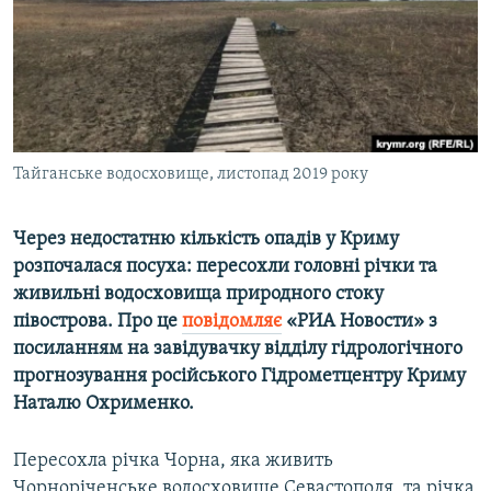
ВІДЕОУРОКИ «ELIFBE»
Русский
СВІДЧЕННЯ ОКУПАЦІЇ
Qırımtatar
УКРАЇНСЬКА ПРОБЛЕМА КРИМУ
ДОЛУЧАЙСЯ!
ІНФОГРАФІКА
Тайганське водосховище, листопад 2019 року
Через недостатню кількість опадів у Криму
Усі сайти RFE/RL
розпочалася посуха: пересохли головні річки та
живильні водосховища природного стоку
півострова. Про це
повідомляє
«РИА Новости» з
посиланням на завідувачку відділу гідрологічного
прогнозування російського Гідрометцентру Криму
Наталю Охрименко.
Пересохла річка Чорна, яка живить
Чорноріченське водосховище Севастополя, та річка