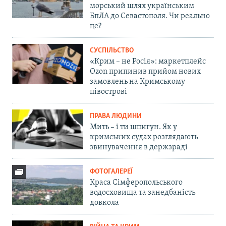
морський шлях українським
БпЛА до Севастополя. Чи реально
це?
СУСПІЛЬСТВО
«Крим – не Росія»: маркетплейс
Ozon припинив прийом нових
замовлень на Кримському
півострові
ПРАВА ЛЮДИНИ
Мить – і ти шпигун. Як у
кримських судах розглядають
звинувачення в держзраді
ФОТОГАЛЕРЕЇ
Краса Сімферопольського
водосховища та занедбаність
довкола