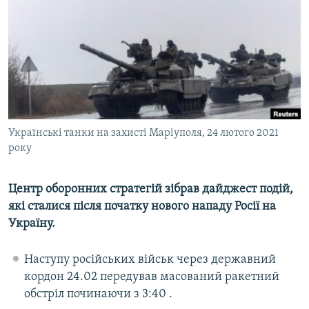
ВІДЕОУРОКИ «ELIFBE»
Русский
СВІДЧЕННЯ ОКУПАЦІЇ
Qırımtatar
УКРАЇНСЬКА ПРОБЛЕМА КРИМУ
ДОЛУЧАЙСЯ!
ІНФОГРАФІКА
Українські танки на захисті Маріуполя, 24 лютого 2021
року
Усі сайти RFE/RL
Центр оборонних стратегій зібрав дайджест подій,
які сталися після початку нового нападу Росії на
Україну.
Наступу російських військ через державний
кордон 24.02 передував масований ракетний
обстріл починаючи з 3:40 .