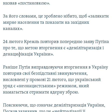
назвав «постановкою».
За його словами, це зроблено нібито, щоб «залякати
мирне населення та показати на західних
каналах».
24 лютого Кремль повторив попередню заяву Путіна
про те, що метою вторгнення є «демілітаризація і
денацифікація України».
Раніше Путін виправдовуючи вторгнення в Україну
повторив свої безпідставні звинувачення,
висловлені у промові 21 лютого, що український
уряд є «неонацистським» режимом, який
намагається отримати ядерну зброю.
Пояснюючи, що означає демілітаризація України,
Пєсков зазначив, що це «нейтралізації її