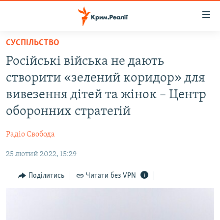
Доступність
посилання
Перейти
СУСПІЛЬСТВО
до
НОВИНИ
Російські війська не дають
основного
ВОДА.КРИМ
матеріалу
створити «зелений коридор» для
ВІДЕО ТА ФОТО
Перейти
вивезення дітей та жінок – Центр
до
ПОЛІТИКА
оборонних стратегій
основної
БЛОГИ
навігації
Радіо Свобода
Перейти
ПОГЛЯД
до
25 лютий 2022, 15:29
ІНТЕРВ'Ю
пошуку
ВСЕ ЗА ДЕНЬ
Поділитись
Читати без VPN
СПЕЦПРОЕКТИ
ЯК ОБІЙТИ БЛОКУВАННЯ
ДЕПОРТАЦІЯ