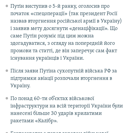
Путін виступив о 5-й ранку, оголосив про
початок «спецоперації» (так президент Росії
назвав вторгнення російської армії в Україну)
і заявив мету досягнути «денаціфікації». Що
саме Путін розуміє під цим можна
здогадуватися, з огляду на попередній його
промови та статті, де він заперечує сам факт
існування українців і України.
Після заяви Путіна сухопутній війська РФ за
підтримки авіації розпочали вторгнення в
Україну.
По понад 60-ти об’єктах військової
інфраструктури на всій території України були
нанесені більше 30 ударів крилатими
ракетами «Калібр».