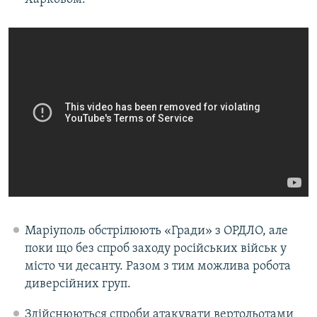
Маріуполь обстрілюють «Гради» з ОРДЛО, але
поки що без спроб заходу російських військ у
місто чи десанту. Разом з тим можлива робота
диверсійних груп.
Здійснюються спроби атакувати вертольотами