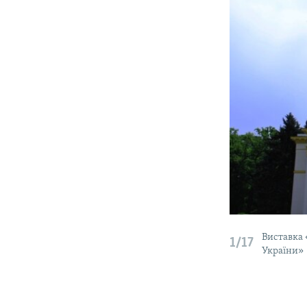
Виставка 
1/17
України»