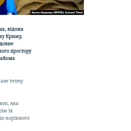
а, відома
му Криму,
ідовне
ного простору
знайома
 але тепер
ині, яка
рію їх
до корінного