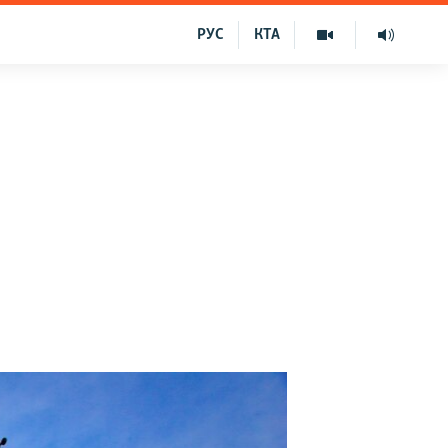
РУС
КТА