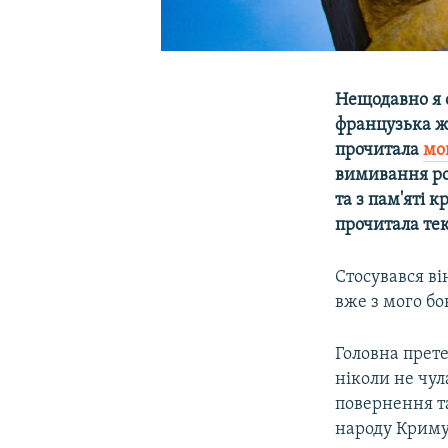
Нещодавно я 
французька ж
прочитала
мо
вимивання ро
та з пам'яті 
прочитала тек
Стосувався ві
вже з мого бо
Головна прете
ніколи не чул
повернення та
народу Криму,