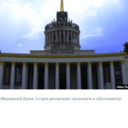
«Вкрадений Крим. Історія депортації» проходить в «Експоцентрі