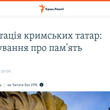
тація кримських татар:
ування про пам'ять
, 20:30
ь
Читати без VPN