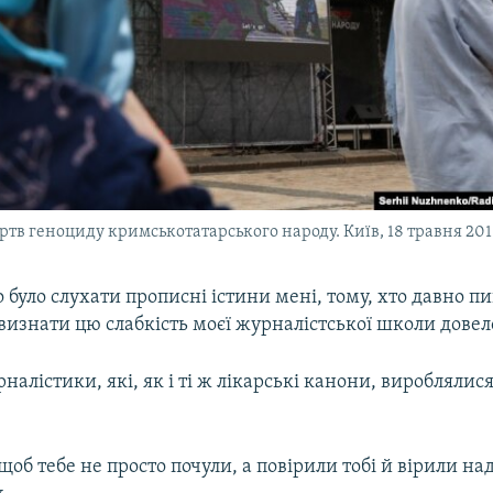
ртв геноциду кримськотатарського народу. Київ, 18 травня 20
о було слухати прописні істини мені, тому, хто давно пи
визнати цю слабкість моєї журналістської школи довел
налістики, які, як і ті ж лікарські канони, вироблялис
об тебе не просто почули, а повірили тобі й вірили над