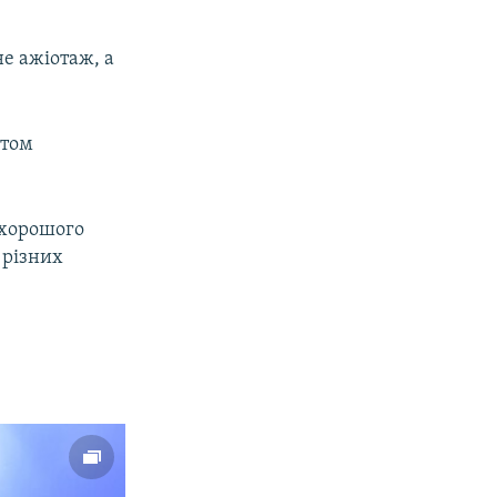
е ажіотаж, а
птом
і хорошого
 різних