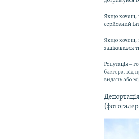
дотримуйся ї
Якщо хочеш, щ
серйозний ін
Якщо хочеш, 
зацікавився т
Репутація ‒ г
блогера, від 
видань або м
Депортація
(фотогалер