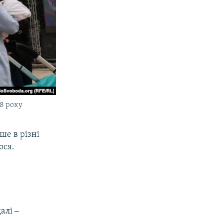
18 року
ше в різні
ося.
я
алі ‒