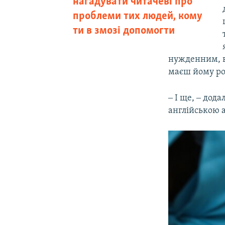
нагадувати читачеві про
проблеми тих людей, кому
ти в змозі допомогти
нужденним, вж
маєш йому роз
‒ І ще, ‒ дод
англійською 