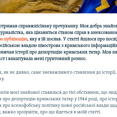
отримав справжнісіньку прочуханку. Моя добра знайом
урналістка, яка цікавиться станом справ в анексовано
ю публікацію
, яку я їй послав. У статті йшлося про посл
сійською владою півострова з кримського інформацій
кримчан історії про депортацію кримських татар. Моя 
ст і влаштувала мені ґрунтовний рознос.
н, як не дивно, саме зневажливого ставлення до історії,
ку.
нзія моєї знайомої ставилася до тієї обставини, що люд
а про депортацію кримських татар у 1944 році, про істо
 про ксенофобську політику нової російської влади що
 важко зрозуміти, про що йдеться в моїй статті.