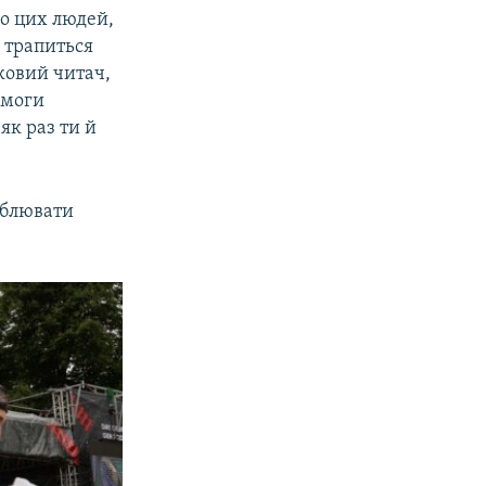
ро цих людей,
і трапиться
дковий читач,
омоги
як раз ти й
дублювати