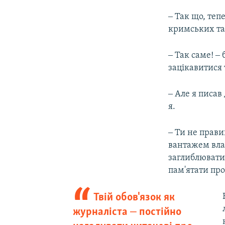
‒ Так що, теп
кримських тат
‒ Так саме! ‒
зацікавитися 
‒ Але я писав
я.
‒ Ти не прави
вантажем вла
заглиблюватис
пам'ятати про
Твій обов'язок як
журналіста ‒ постійно