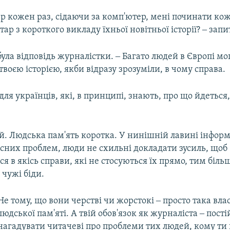
ер кожен раз, сідаючи за комп'ютер, мені починати ко
ар з короткого викладу їхньої новітньої історії? ‒ запи
 була відповідь журналістки. ‒ Багато людей в Європі мо
твоєю історією, якби відразу зрозуміли, в чому справа.
 для українців, які, в принципі, знають, про що йдеться
й. Людська пам'ять коротка. У нинішній лавині інформа
сних проблем, люди не схильні докладати зусиль, щоб
я в якісь справи, які не стосуються їх прямо, тим біль
 чужі біди.
Не тому, що вони черстві чи жорстокі ‒ просто така вла
людської пам'яті. А твій обов'язок як журналіста ‒ пост
нагадувати читачеві про проблеми тих людей, кому ти 