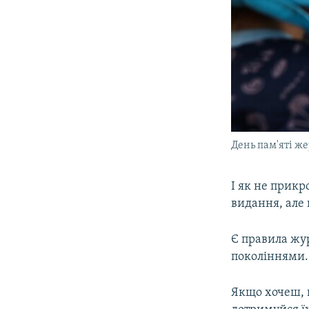
День пам'яті же
І як не прикр
видання, але 
Є правила жур
поколіннями.
Якщо хочеш, щ