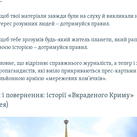
х.
об твої матеріали завжди були на слуху й викликали н
терес розумних людей ‒ дотримуйся правил.
щоб тебе зрозумів будь-який житель планети, який ра
воєю історією ‒ дотримуйся правил.
оловне, що відрізняє справжнього журналіста, а тепер 
пропагандистів, які вміло прикриваються прес-картами
ільйонною армією «мережевих хом'ячків».
 і повернення: історії «Вкраденого Криму»
ея)