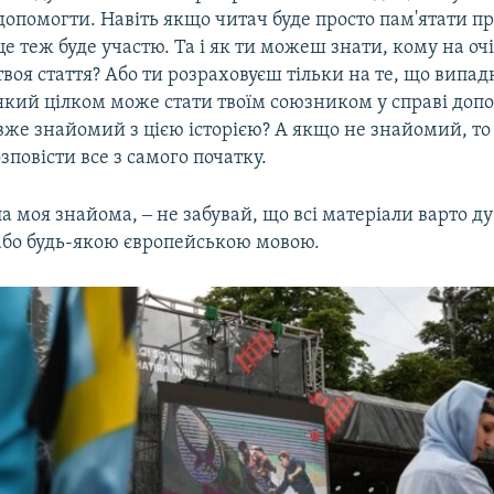
допомогти. Навіть якщо читач буде просто пам'ятати п
це теж буде участю. Та і як ти можеш знати, кому на оч
твоя стаття? Або ти розраховуєш тільки на те, що випа
який цілком може стати твоїм союзником у справі доп
е знайомий з цією історією? А якщо не знайомий, то 
повісти все з самого початку.
ала моя знайома, ‒ не забувай, що всі матеріали варто 
або будь-якою європейською мовою.