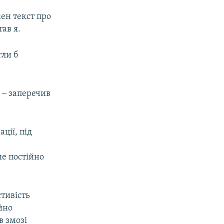
жен текст про
тав я.
гли б
, ‒ заперечив
ції, під
ше постійно
стивість
ійно
в змозі