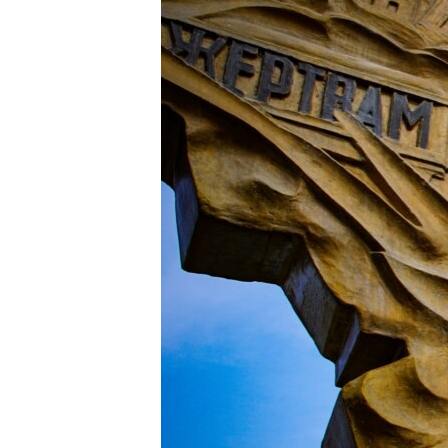
ВІДЕОУРОКИ «ELIFBE»
СВІДЧЕННЯ ОКУПАЦІЇ
УКРАЇНСЬКА ПРОБЛЕМА КРИМУ
ІНФОГРАФІКА