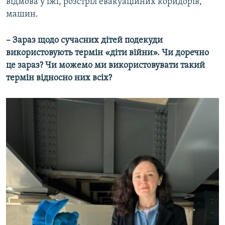
відмова у їжі, розстріл евакуаційних коридорів,
машин.
– Зараз щодо сучасних дітей подекуди
використовують термін «діти війни». Чи доречно
це зараз? Чи можемо ми використовувати такий
термін відносно них всіх?