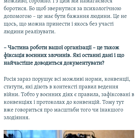
можливо, соромно. І з цим ми намагаємося
боротися. Бо щоб звернутися за психологічною
допомогою – це має бути бажання людини. Це не
щось, що можна принести і якось без участі
людини реалізувати.
– Частина роботи вашої організації – це також
фіксація воєнних злочинів. Які останні дані і що
найчастіше доводиться документувати?
Росія зараз порушує всі можливі норми, конвенції,
статути, які діють в контексті правил ведення
війни. Тобто у воєнних діях є правила, зафіксовані в
конвенціях і протоколах до конвенцій. Тому тут
вже говориться про масштаби того чи інакшого
злодіяння.