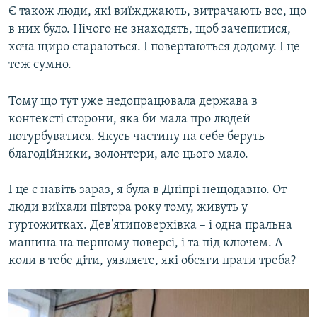
Є також люди, які виїжджають, витрачають все, що
в них було. Нічого не знаходять, щоб зачепитися,
хоча щиро стараються. І повертаються додому. І це
теж сумно.
Тому що тут уже недопрацювала держава в
контексті сторони, яка би мала про людей
потурбуватися. Якусь частину на себе беруть
благодійники, волонтери, але цього мало.
І це є навіть зараз, я була в Дніпрі нещодавно. От
люди виїхали півтора року тому, живуть у
гуртожитках. Дев'ятиповерхівка – і одна пральна
машина на першому поверсі, і та під ключем. А
коли в тебе діти, уявляєте, які обсяги прати треба?