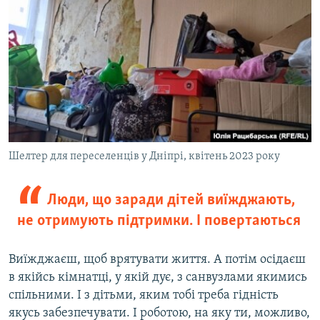
Шелтер для переселенців у Дніпрі, квітень 2023 року
Люди, що заради дітей виїжджають,
не отримують підтримки. І повертаються
Виїжджаєш, щоб врятувати життя. А потім осідаєш
в якійсь кімнатці, у якій дує, з санвузлами якимись
спільними. І з дітьми, яким тобі треба гідність
якусь забезпечувати. І роботою, на яку ти, можливо,