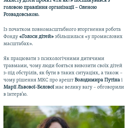
захисту дітей проєкт «Ти як?» поспілкувався з
головою правління організації – Оленою
Розвадовською.
Із початком повномасштабного вторгнення робота
Фонду
«Голоси дітей»
збільшилася «у промислових
масштабах».
Як працювати з психологічними дитячими
травмами, чому люди бояться вивозити своїх дітей
з-під обстрілів, як бути в таких ситуаціях, а також –
чому рішення МКС про арешт
Володимира Путіна
і
Марії Львової-Бєлової
має велику вагу – обговорили
в інтерв’ю.