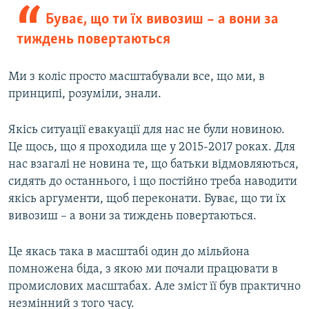
Буває, що ти їх вивозиш – а вони за
тиждень повертаються
Ми з коліс просто масштабували все, що ми, в
принципі, розуміли, знали.
Якісь ситуації евакуації для нас не були новиною.
Це щось, що я проходила ще у 2015-2017 роках. Для
нас взагалі не новина те, що батьки відмовляються,
сидять до останнього, і що постійно треба наводити
якісь аргументи, щоб переконати. Буває, що ти їх
вивозиш – а вони за тиждень повертаються.
Це якась така в масштабі один до мільйона
помножена біда, з якою ми почали працювати в
промислових масштабах. Але зміст її був практично
незмінний з того часу.