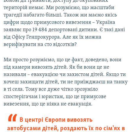
Бойові дії тривають, доступу до окупованих
територій немає. Ми розуміємо, що масштаби
трагедії набагато більші. Також ми маємо якісь
цифри щодо примусового вивезення – Україна
заявляє про 19 484 депортовані дитини. Є такі дані
від Офісу Генпрокурора. Але як їх можна
верифікувати на сто відсотків?
Ми просто розуміємо, що це факт, доведено, вони
під камери вивозять дітей. Як би вони це не
називали – евакуацією чи захистом дітей. Якщо ти
хочеш захищати дітей, ти не приїжджаєш на танку
в ті села. Тому все дуже чітко зрозуміло
спостерігачам і юристам, що це примусове
вивезення, що це ніяка не евакуація.
В центрі Європи вивозять
автобусами дітей, роздають їх по сім'ях в