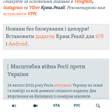
слідкуйте за основними подіями в
Telegram
,
Instagram
та
Viber
Крим.Реалії
. Рекомендуємо вам
встановити
VPN
.
Новини без блокування і цензури!
Встановити
додаток
Крим.Реалії для
iOS
і
Android
.
Масштабна війна Росії проти
України
24 лютого 2022 року Росія
атакувала
Україну на землі
і в повітрі по всій довжині спільного кордону. Для
вторгнення на Київщину із наміром захопити
столицю була використана територія Білорусі. На
КТА
РУС
півдні російська армія окупувала частину Запорізької