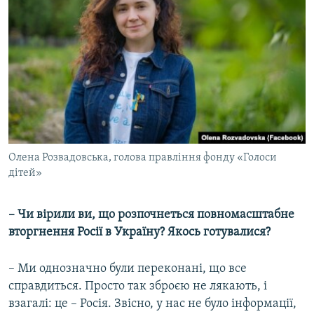
Олена Розвадовська, голова правління фонду «Голоси
дітей»
– Чи вірили ви, що розпочнеться повномасштабне
вторгнення Росії в Україну? Якось готувалися?
– Ми однозначно були переконані, що все
справдиться. Просто так зброєю не лякають, і
взагалі: це – Росія. Звісно, у нас не було інформації,