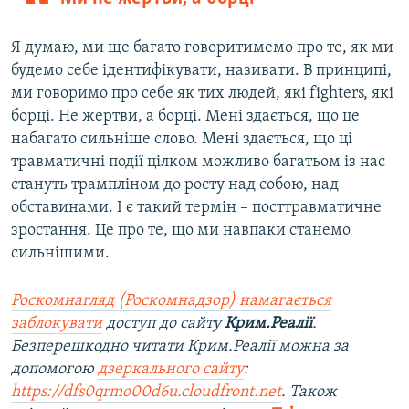
Я думаю, ми ще багато говоритимемо про те, як ми
будемо себе ідентифікувати, називати. В принципі,
ми говоримо про себе як тих людей, які fighters, які
борці. Не жертви, а борці. Мені здається, що це
набагато сильніше слово. Мені здається, що ці
травматичні події цілком можливо багатьом із нас
стануть трампліном до росту над собою, над
обставинами. І є такий термін – посттравматичне
зростання. Це про те, що ми навпаки станемо
сильнішими.
Роскомнагляд (Роскомнадзор) намагається
заблокувати
доступ до сайту
Крим.Реалії
.
Безперешкодно читати Крим.Реалії можна за
допомогою
дзеркального сайту
:
https://dfs0qrmo00d6u.cloudfront.net
. Також