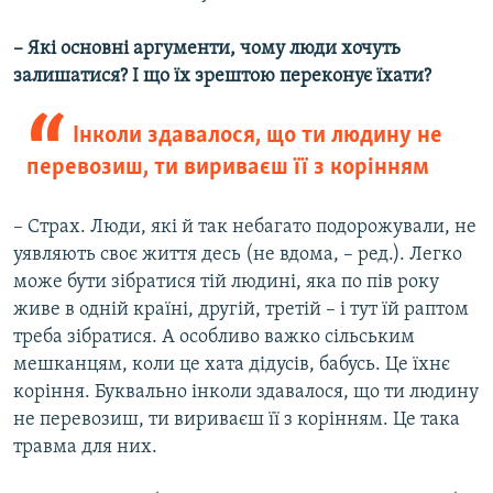
– Які основні аргументи, чому люди хочуть
залишатися? І що їх зрештою переконує їхати?
Інколи здавалося, що ти людину не
перевозиш, ти вириваєш її з корінням
– Страх. Люди, які й так небагато подорожували, не
уявляють своє життя десь (не вдома, – ред.). Легко
може бути зібратися тій людині, яка по пів року
живе в одній країні, другій, третій – і тут їй раптом
треба зібратися. А особливо важко сільським
мешканцям, коли це хата дідусів, бабусь. Це їхнє
коріння. Буквально інколи здавалося, що ти людину
не перевозиш, ти вириваєш її з корінням. Це така
травма для них.