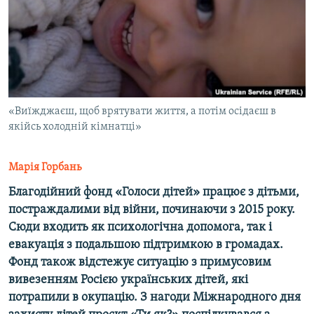
ВІДЕОУРОКИ «ELIFBE»
Русский
СВІДЧЕННЯ ОКУПАЦІЇ
Qırımtatar
УКРАЇНСЬКА ПРОБЛЕМА КРИМУ
ДОЛУЧАЙСЯ!
ІНФОГРАФІКА
«Виїжджаєш, щоб врятувати життя, а потім осідаєш в
якійсь холодній кімнатці»
Усі сайти RFE/RL
Марія Горбань
Благодійний фонд «Голоси дітей» працює з дітьми,
постраждалими від війни, починаючи з 2015 року.
Сюди входить як психологічна допомога, так і
евакуація з подальшою підтримкою в громадах.
Фонд також відстежує ситуацію з примусовим
вивезенням Росією українських дітей, які
потрапили в окупацію. З нагоди Міжнародного дня