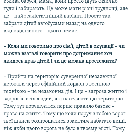
є жива бабуся, мама, вони просто їдуть фізично
туди і забирають. Це може мати різні труднощі, але
це – найреалістичніший варіант. Просто так
забрати дітей автобусами назад на одного
відповідального – цього немає.
– Коли ми говоримо про сім'ї, дітей в окупації – чи
можна взагалі говорити про дотримання хоч
якихось прав дітей і чи це можна простежити?
– Прийти на територію суверенної незалежної
держави через офіційний кордон з воєнною
технікою – це незаконна дія. І це – загроза життю і
здоров'ю всіх людей, які населяють цю територію.
Тому тут порушується перше правило базове –
право на життя. Тому що коли поруч з тобою ворог –
твої шанси розпрощатися з життям набагато вищі,
ніж якби цього ворога не було в твоєму місті. Тому