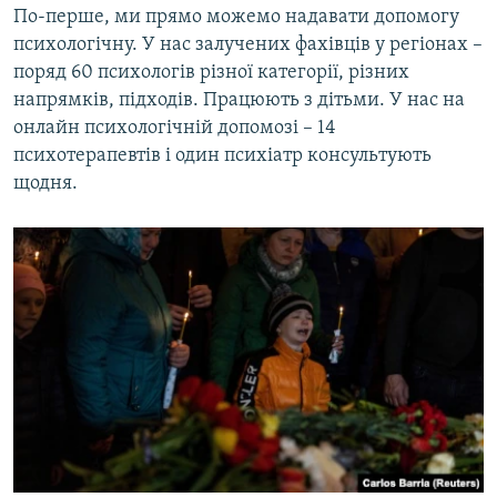
По-перше, ми прямо можемо надавати допомогу
психологічну. У нас залучених фахівців у регіонах –
поряд 60 психологів різної категорії, різних
напрямків, підходів. Працюють з дітьми. У нас на
онлайн психологічній допомозі – 14
психотерапевтів і один психіатр консультують
щодня.