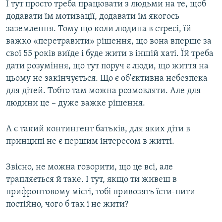
І тут просто треба працювати з людьми на те, щоб
додавати їм мотивації, додавати їм якогось
заземлення. Тому що коли людина в стресі, їй
важко «перетравити» рішення, що вона вперше за
свої 55 років виїде і буде жити в іншій хаті. Їй треба
дати розуміння, що тут поруч є люди, що життя на
цьому не закінчується. Що є об'єктивна небезпека
для дітей. Тобто там можна розмовляти. Але для
людини це – дуже важке рішення.
А є такий контингент батьків, для яких діти в
принципі не є першим інтересом в житті.
Звісно, не можна говорити, що це всі, але
трапляється й таке. І тут, якщо ти живеш в
прифронтовому місті, тобі привозять їсти-пити
постійно, чого б так і не жити?