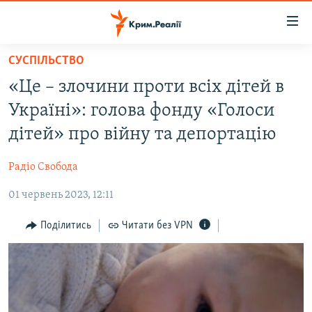
Доступність
посилання
Перейти
СУСПІЛЬСТВО
до
НОВИНИ
«Це – злочини проти всіх дітей в
основного
ВОДА.КРИМ
матеріалу
Україні»: голова фонду «Голоси
ВІДЕО ТА ФОТО
Перейти
дітей» про війну та депортацію
до
ПОЛІТИКА
основної
Радіо Свобода
БЛОГИ
навігації
Перейти
01 червень 2023, 12:11
ПОГЛЯД
до
ІНТЕРВ'Ю
Поділитись
Читати без VPN
пошуку
ВСЕ ЗА ДЕНЬ
СПЕЦПРОЕКТИ
ЯК ОБІЙТИ БЛОКУВАННЯ
ДЕПОРТАЦІЯ