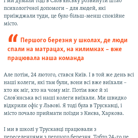
І ми думали тоді в Слов'янську розвинути штаб
психологічної допомоги – для людей, які
приїжджали туди, це було більш-менш спокійне
місто.
Першого березня у школах, де люди
спали на матрацах, на килимках – вже
працювала наша команда
Але потім, 24 лютого, стався Київ. І в той же день всі
наші колеги, які там були, вони всі вже виїхали –
хто як міг, хто на чому міг. Потім вже й зі
Слов'янська всі наші колеги виїхали. Ми швидко
відкрили офіс у Львові. Я тоді була в Трускавці, і
місто почало приймати поїзди з Києва, Харкова.
І ми в школі у Трускавці працювали з
переселенцями з першого березня. Тобто 24-го це