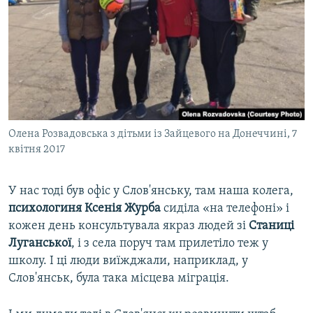
Олена Розвадовська з дітьми із Зайцевого на Донеччині, 7
квітня 2017
У нас тоді був офіс у Слов'янську, там наша колега,
психологиня Ксенія Журба
сиділа «на телефоні» і
кожен день консультувала якраз людей зі
Станиці
Луганської
, і з села поруч там прилетіло теж у
школу. І ці люди виїжджали, наприклад, у
Слов'янськ, була така місцева міграція.