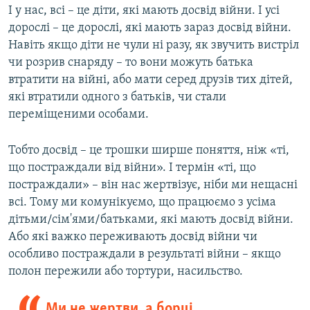
І у нас, всі – це діти, які мають досвід війни. І усі
дорослі – це дорослі, які мають зараз досвід війни.
Навіть якщо діти не чули ні разу, як звучить вистріл
чи розрив снаряду – то вони можуть батька
втратити на війні, або мати серед друзів тих дітей,
які втратили одного з батьків, чи стали
переміщеними особами.
Тобто досвід – це трошки ширше поняття, ніж «ті,
що постраждали від війни». І термін «ті, що
постраждали» – він нас жертвізує, ніби ми нещасні
всі. Тому ми комунікуємо, що працюємо з усіма
дітьми/сім'ями/батьками, які мають досвід війни.
Або які важко переживають досвід війни чи
особливо постраждали в результаті війни – якщо
полон пережили або тортури, насильство.
Ми не жертви, а борці