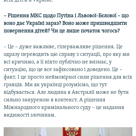
всіх дітей в Україні.
– Рішення МКС щодо Путіна і Львової-Бєлової – що
воно дає Україні зараз? Воно може пришвидшити
повернення дітей? Чи це лише початок чогось?
– Це – дуже важливе, гіперважливе рішення. Це
одразу переводить цю справу з ситуації, про яку ми
всі кричимо, а її ніхто публічно не визнає, у
ситуацію, що це все зафіксовано і доведено. Це –
факт. І це просто неймовірної сили рішення для всіх
гравців. Ми як українці розуміємо, що тут
відбувається. Але людина в Австралії може не бути
сильно зануреною в контекст. А рішення
Міжнародного кримінального суду – це надання
видимості злочинам.