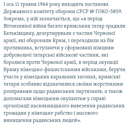
І ось 11 травня 1944 року виходить постанова
Державного комітету оборони СРСР № ГОКО-5859.
Зокрема, у ній зазначається, що «в період
Вітчизняної війни багато кримських татар зрадили
Батьківщину, дезертирували з частин Червоної
армії, які обороняли Крим, і переходили на бік
противника, вступаючи у сформовані німцями
добровольчі татарські військові частини, які
боролися проти Червоної армії, в період окупації
Криму німецько-фашистськими військами, беручи
участь у німецьких каральних загонах, кримські
татари особливо відзначилися своїми жорстокими
розправами щодо радянських партизанів, а також
допомагали німецьким окупантам у справі
організації насильницького вивезення радянських
громадян у німецьке рабство і масового
винищення радянських людей».