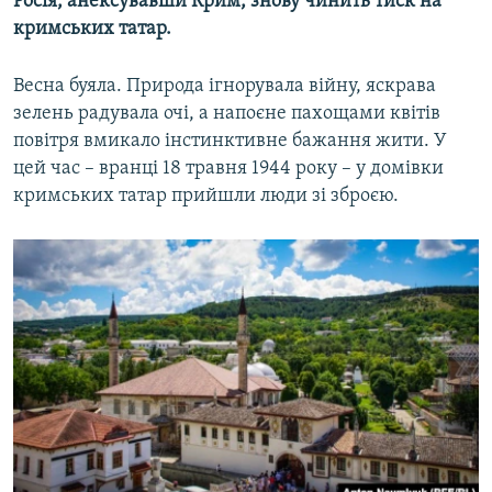
Росія, анексувавши Крим, знову чинить тиск на
кримських татар.
Весна буяла. Природа ігнорувала війну, яскрава
зелень радувала очі, а напоєне пахощами квітів
повітря вмикало інстинктивне бажання жити. У
цей час – вранці 18 травня 1944 року – у домівки
кримських татар прийшли люди зі зброєю.