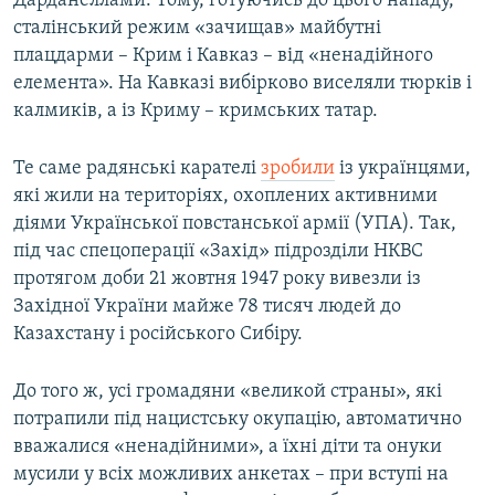
Дарданеллами. Тому, готуючись до цього нападу,
сталінський режим «зачищав» майбутні
плацдарми – Крим і Кавказ – від «ненадійного
елемента». На Кавказі вибірково виселяли тюрків і
калмиків, а із Криму – кримських татар.
Те саме радянські карателі
зробили
із українцями,
які жили на територіях, охоплених активними
діями Української повстанської армії (УПА). Так,
під час спецоперації «Захід» підрозділи НКВС
протягом доби 21 жовтня 1947 року вивезли із
Західної України майже 78 тисяч людей до
Казахстану і російського Сибіру.
До того ж, усі громадяни «великой страны», які
потрапили під нацистську окупацію, автоматично
вважалися «ненадійними», а їхні діти та онуки
мусили у всіх можливих анкетах – при вступі на