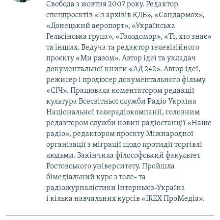
Свобода з жовтня 2007 року. Редактор
спецпроєктів «Із архівів КДБ», «Сандармох»,
«Донецький аеропорт», «Українська
Гельсінська група», «Голодомор», «Ті, хто знає»
та інших. Ведуча та редактор телевізійного
проєкту «Ми разом». Автор ідеї та укладач
документальної книги «АД 242». Автор ідеї,
режисер і продюсер документального фільму
«СІЧ». Працювала коментатором редакції
культура Всесвітньої служби Радіо Україна
Національної телерадіокомпанії, головним
редактором служби новин радіостанції «Наше
радіо», редактором проєкту Міжнародної
організації з міграції щодо протидії торгівлі
людьми. Закінчила філософський факультет
Ростовського університету. Пройшла
бімедіальний курс з теле- та
радіожурналістики Інтерньюз-Україна
і кілька навчальних курсів «IREX ПроМедіа».