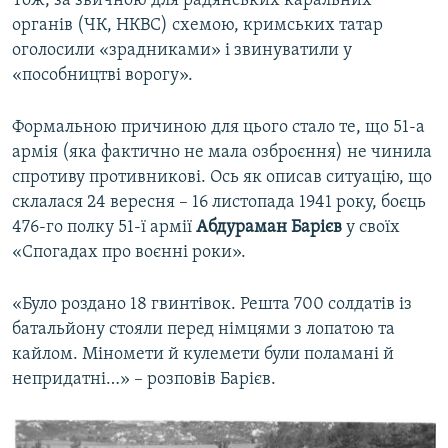
Тож, за звичною для радянських каральних
органів (ЧК, НКВС) схемою, кримських татар
оголосили «зрадниками» і звинуватили у
«пособництві ворогу».
Формальною причиною для цього стало те, що 51-а
армія (яка фактично не мала озброєння) не чинила
спротиву противникові. Ось як описав ситуацію, що
склалася 24 вересня – 16 листопада 1941 року, боєць
476-го полку 51-ї армії
Абдураман Барієв
у своїх
«Спогадах про воєнні роки».
«Було роздано 18 гвинтівок. Решта 700 солдатів із
батальйону стояли перед німцями з лопатою та
кайлом. Міномети й кулемети були поламані й
непридатні…» – розповів Барієв.