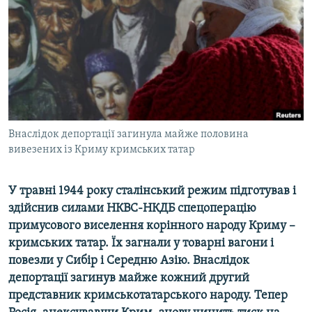
ВІДЕОУРОКИ «ELIFBE»
Русский
СВІДЧЕННЯ ОКУПАЦІЇ
Qırımtatar
УКРАЇНСЬКА ПРОБЛЕМА КРИМУ
ДОЛУЧАЙСЯ!
ІНФОГРАФІКА
Внаслідок депортації загинула майже половина
вивезених із Криму кримських татар
Усі сайти RFE/RL
У травні 1944 року сталінський режим підготував і
здійснив силами НКВС-НКДБ спецоперацію
примусового виселення корінного народу Криму –
кримських татар. Їх загнали у товарні вагони і
повезли у Сибір і Середню Азію. Внаслідок
депортації загинув майже кожний другий
представник кримськотатарського народу. Тепер