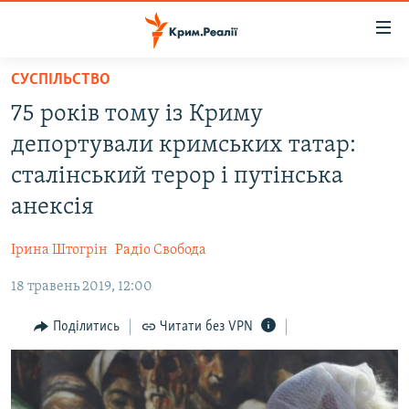
Доступність
посилання
Перейти
СУСПІЛЬСТВО
до
НОВИНИ
75 років тому із Криму
основного
ВОДА.КРИМ
матеріалу
депортували кримських татар:
ВІДЕО ТА ФОТО
Перейти
сталінський терор і путінська
до
ПОЛІТИКА
анексія
основної
БЛОГИ
навігації
Ірина Штогрін
Радіо Свобода
Перейти
ПОГЛЯД
до
18 травень 2019, 12:00
ІНТЕРВ'Ю
пошуку
ВСЕ ЗА ДЕНЬ
Поділитись
Читати без VPN
СПЕЦПРОЕКТИ
ЯК ОБІЙТИ БЛОКУВАННЯ
ДЕПОРТАЦІЯ