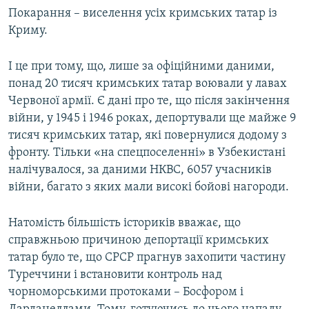
Покарання – виселення усіх кримських татар із
Криму.
І це при тому, що, лише за офіційними даними,
понад 20 тисяч кримських татар воювали у лавах
Червоної армії. Є дані про те, що після закінчення
війни, у 1945 і 1946 роках, депортували ще майже 9
тисяч кримських татар, які повернулися додому з
фронту. Тільки «на спецпоселенні» в Узбекистані
налічувалося, за даними НКВС, 6057 учасників
війни, багато з яких мали високі бойові нагороди.
Натомість більшість істориків вважає, що
справжньою причиною депортації кримських
татар було те, що СРСР прагнув захопити частину
Туреччини і встановити контроль над
чорноморськими протоками – Босфором і