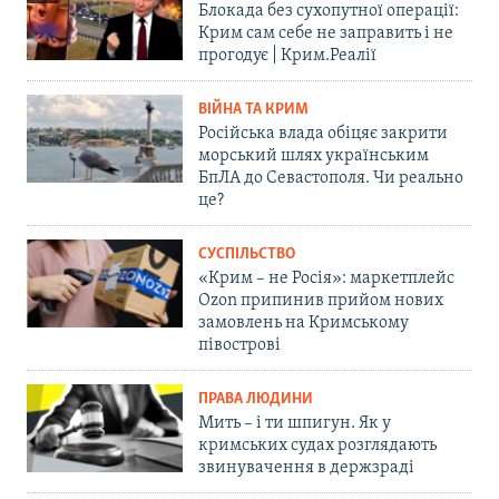
Блокада без сухопутної операції:
Крим сам себе не заправить і не
прогодує | Крим.Реалії
ВІЙНА ТА КРИМ
Російська влада обіцяє закрити
морський шлях українським
БпЛА до Севастополя. Чи реально
це?
СУСПІЛЬСТВО
«Крим – не Росія»: маркетплейс
Ozon припинив прийом нових
замовлень на Кримському
півострові
ПРАВА ЛЮДИНИ
Мить – і ти шпигун. Як у
кримських судах розглядають
звинувачення в держзраді