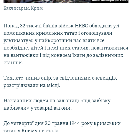
Бахчисарай, Крим
Понад 32 тисячі бійців військ НКВС обходили усі
помешкання кримських татар і оголошували
ультиматум: у найкоротший час взяти все
необхідне, дітей і немічних старих, повантажитися
на вантажівки і під конвоєм їхати до залізничних
станцій.
Тих, хто чинив опір, за свідченнями очевидців,
розстрілювали на місці.
Нажаханих людей на залізниці «під зав’язку
набивали» у товарні вагони.
До четвертої дня 20 травня 1944 року кримських
татар у Криму не стало.