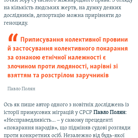
точки зору сучасного міжнародного права. З огляду
на кількість людських жертв, на думку деяких
дослідників, депортацію можна прирівняти до
геноциду.
Приписування колективної провини
й застосування колективного покарання
за ознакою етнічної належності є
злочином проти людяності, нарівні зі
взяттям та розстрілом заручників
Павло Полян
Ось як пише автор одного з новітніх досліджень із
історії примусових міграцій у СРСР
Павло Полян
:
«Несправедливість… ‒ у самому прецеденті
«покарання народів», що підміняв судові розгляди
проти конкретних осіб. Незалежно від будь-якої