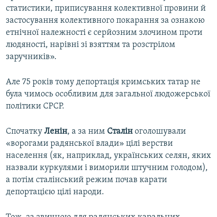
статистики, приписування колективної провини й
застосування колективного покарання за ознакою
етнічної належності є серйозним злочином проти
людяності, нарівні зі взяттям та розстрілом
заручників».
Але 75 років тому депортація кримських татар не
була чимось особливим для загальної людожерської
політики СРСР.
Спочатку
Ленін
, а за ним
Сталін
оголошували
«ворогами радянської влади» цілі верстви
населення (як, наприклад, українських селян, яких
назвали куркулями і виморили штучним голодом),
а потім сталінський режим почав карати
депортацією цілі народи.