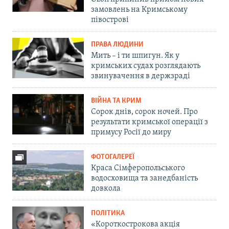
замовлень на Кримському
півострові
ПРАВА ЛЮДИНИ
Мить – і ти шпигун. Як у
кримських судах розглядають
звинувачення в держзраді
ВІЙНА ТА КРИМ
Сорок днів, сорок ночей. Про
результати кримської операції з
примусу Росії до миру
ФОТОГАЛЕРЕЇ
Краса Сімферопольського
водосховища та занедбаність
довкола
ПОЛІТИКА
«Короткострокова акція