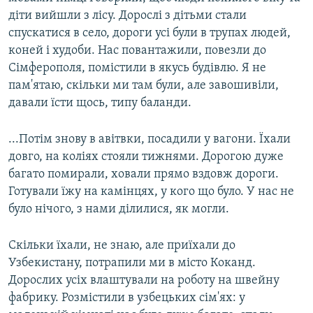
діти вийшли з лісу. Дорослі з дітьми стали
спускатися в село, дороги усі були в трупах людей,
коней і худоби. Нас повантажили, повезли до
Сімферополя, помістили в якусь будівлю. Я не
пам'ятаю, скільки ми там були, але завошивіли,
давали їсти щось, типу баланди.
...Потім знову в авітвки, посадили у вагони. Їхали
довго, на коліях стояли тижнями. Дорогою дуже
багато помирали, ховали прямо вздовж дороги.
Готували їжу на камінцях, у кого що було. У нас не
було нічого, з нами ділилися, як могли.
Скільки їхали, не знаю, але приїхали до
Узбекистану, потрапили ми в місто Коканд.
Дорослих усіх влаштували на роботу на швейну
фабрику. Розмістили в узбецьких сім'ях: у