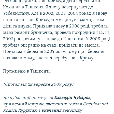
1997 році приїхала до Криму, а діти переїхали з
Коканда в Ташкент. Я знову повернулася до
Узбекистану. Але в 2002, 2003, 2004 роках я знову
приїжджала до Криму, тому що тут ‒ мама, а там ‒
діти та внуки. Приїхала знову в 2006 році, зробила
мамі ремонт будиночка, провела природний газ, і в
2007 році, взимку ‒ знову до Ташкента. У 2008 році
зробила операцію на очах, приїхати не змогла.
Приїхала 3 березня 2009 року, тому що 1 березня
поховали маму, і поки я перебуваю в Криму.
Проживаю в Ташкенті.
(Спогад від 28 вересня 2009 року)
До публікації підготував
Ельведін
Чубаров
,
кримський історик, заступник голови Спеціальної
комісії Курултаю з вивчення геноциду