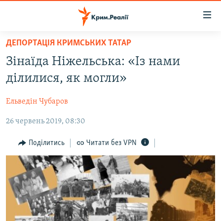
Доступність
посилання
Перейти
ДЕПОРТАЦІЯ КРИМСЬКИХ ТАТАР
до
НОВИНИ
Зінаїда Ніжельська: «Із нами
основного
ВОДА.КРИМ
матеріалу
ділилися, як могли»
ВІДЕО ТА ФОТО
Перейти
до
Ельведін Чубаров
ПОЛІТИКА
основної
26 червень 2019, 08:30
БЛОГИ
навігації
Перейти
ПОГЛЯД
Поділитись
Читати без VPN
до
ІНТЕРВ'Ю
пошуку
ВСЕ ЗА ДЕНЬ
СПЕЦПРОЕКТИ
ЯК ОБІЙТИ БЛОКУВАННЯ
ДЕПОРТАЦІЯ