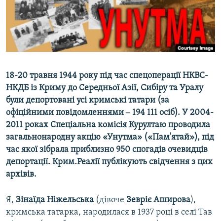
ВІДЕОУРОКИ «ELIFBE»
Русский
СВІДЧЕННЯ ОКУПАЦІЇ
Qırımtatar
УКРАЇНСЬКА ПРОБЛЕМА КРИМУ
ДОЛУЧАЙСЯ!
ІНФОГРАФІКА
18-20 травня 1944 року під час спецоперації НКВС-
НКДБ із Криму до Середньої Азії, Сибіру та Уралу
були депортовані усі кримські татари (за
Усі сайти RFE/RL
офіційними повідомленнями ‒ 194 111 осіб). У 2004-
2011 роках Спеціальна комісія Курултаю проводила
загальнонародну акцію «Унутма» («Пам'ятай»), під
час якої зібрала приблизно 950 спогадів очевидців
депортації. Крим.Реалії публікують свідчення з цих
архівів.
Я,
Зінаїда
Ніжельська
(дівоче
Зевріє
Аширова
),
кримська татарка, народилася в 1937 році в селі Тав