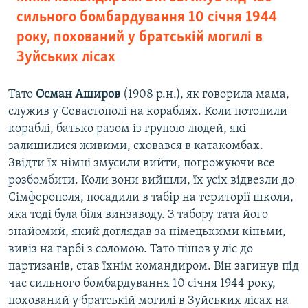
сильного бомбардування 10 січня 1944
року, похований у братській могилі в
Зуйських лісах
Тато
Осман
Аширов
(1908 р.н.), як говорила мама,
служив у Севастополі на кораблях. Коли потопили
кораблі, батько разом із групою людей, які
залишилися живими, сховався в катакомбах.
Звідти їх німці змусили вийти, погрожуючи все
розбомбити. Коли вони вийшли, їх усіх відвезли до
Сімферополя, посадили в табір на території школи,
яка тоді була біля винзаводу. З табору тата його
знайомий, який доглядав за німецькими кіньми,
вивіз на гарбі з соломою. Тато пішов у ліс до
партизанів, став їхнім командиром. Він загинув під
час сильного бомбардування 10 січня 1944 року,
похований у братській могилі в Зуйських лісах на