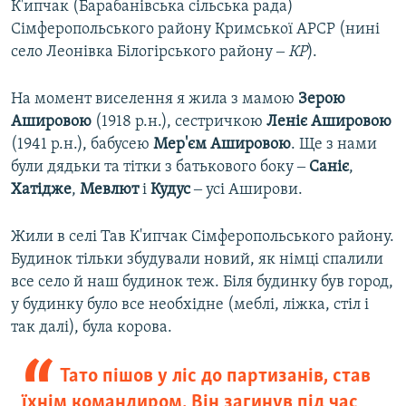
К'ипчак (Барабанівська сільська рада)
Сімферопольського району Кримської АРСР (нині
село Леонівка Білогірського району ‒
КР
).
На момент виселення я жила з мамою
Зерою
Ашировою
(1918 р.н.), сестричкою
Леніє
Ашировою
(1941 р.н.), бабусею
Мер'єм
Ашировою
. Ще з нами
були дядьки та тітки з батькового боку ‒
Саніє
,
Хатідже
,
Мевлют
і
Кудус
‒ усі Аширови.
Жили в селі Тав К'ипчак Сімферопольського району.
Будинок тільки збудували новий, як німці спалили
все село й наш будинок теж. Біля будинку був город,
у будинку було все необхідне (меблі, ліжка, стіл і
так далі), була корова.
Тато пішов у ліс до партизанів, став
їхнім командиром. Він загинув під час