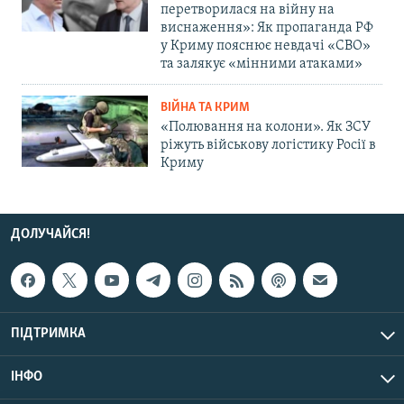
перетворилася на війну на
виснаження»: Як пропаганда РФ
у Криму пояснює невдачі «СВО»
та залякує «мінними атаками»
ВІЙНА ТА КРИМ
«Полювання на колони». Як ЗСУ
ріжуть військову логістику Росії в
Криму
ДОЛУЧАЙСЯ!
ПІДТРИМКА
ІНФО