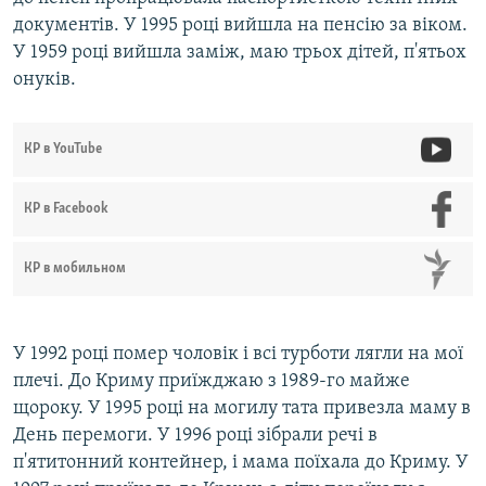
документів. У 1995 році вийшла на пенсію за віком.
У 1959 році вийшла заміж, маю трьох дітей, п'ятьох
онуків.
КР в YouTube
КР в Facebook
КР в мобильном
У 1992 році помер чоловік і всі турботи лягли на мої
плечі. До Криму приїжджаю з 1989-го майже
щороку. У 1995 році на могилу тата привезла маму в
День перемоги. У 1996 році зібрали речі в
п'ятитонний контейнер, і мама поїхала до Криму. У