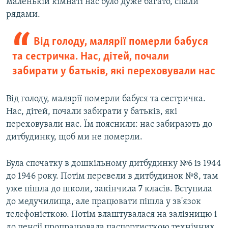
маленькій кімнаті нас було дуже багато, спали
рядами.
Від голоду, малярії померли бабуся
та сестричка. Нас, дітей, почали
забирати у батьків, які переховували нас
Від голоду, малярії померли бабуся та сестричка.
Нас, дітей, почали забирати у батьків, які
переховували нас. Їм пояснили: нас забирають до
дитбудинку, щоб ми не померли.
Була спочатку в дошкільному дитбудинку №6 із 1944
до 1946 року. Потім перевели в дитбудинок №8, там
уже пішла до школи, закінчила 7 класів. Вступила
до медучилища, але працювати пішла у зв'язок
телефоністкою. Потім влаштувалася на залізницю і
до пенсії пропрацювала паспортисткою технічних