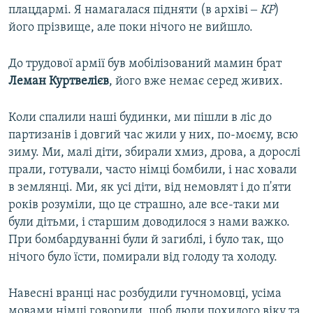
плацдармі. Я намагалася підняти (в архіві ‒
КР
)
його прізвище, але поки нічого не вийшло.
До трудової армії був мобілізований мамин брат
Леман
Куртвелієв
, його вже немає серед живих.
Коли спалили наші будинки, ми пішли в ліс до
партизанів і довгий час жили у них, по-моєму, всю
зиму. Ми, малі діти, збирали хмиз, дрова, а дорослі
прали, готували, часто німці бомбили, і нас ховали
в землянці. Ми, як усі діти, від немовлят і до п'яти
років розуміли, що це страшно, але все-таки ми
були дітьми, і старшим доводилося з нами важко.
При бомбардуванні були й загиблі, і було так, що
нічого було їсти, помирали від голоду та холоду.
Навесні вранці нас розбудили гучномовці, усіма
мовами німці говорили, щоб люди похилого віку та