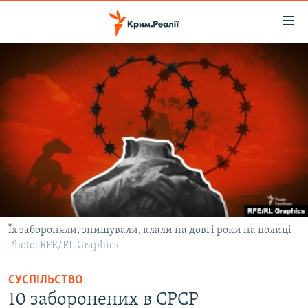
Доступність
посилання
Перейти
до
НОВИНИ
основного
ВОДА.КРИМ
матеріалу
ВІДЕО ТА ФОТО
Перейти
до
ПОЛІТИКА
основної
БЛОГИ
навігації
Перейти
ПОГЛЯД
до
ІНТЕРВ'Ю
пошуку
Їх забороняли, знищували, клали на довгі роки на полиці
Photo: RFE/RL Graphics
ВСЕ ЗА ДЕНЬ
СПЕЦПРОЕКТИ
СУСПІЛЬСТВО
ЯК ОБІЙТИ БЛОКУВАННЯ
10 заборонених в СРСР
ДЕПОРТАЦІЯ