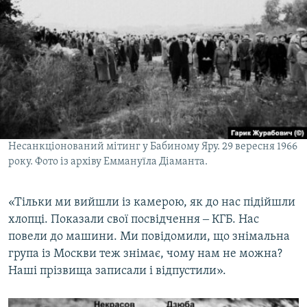
Несанкціонований мітинг у Бабиному Яру. 29 вересня 1966
року. Фото із архіву Еммануїла Діаманта.
«Тільки ми вийшли із камерою, як до нас підійшли
хлопці. Показали свої посвідчення ‒ КГБ. Нас
повели до машини. Ми повідомили, що знімальна
група із Москви теж знімає, чому нам не можна?
Наші прізвища записали і відпустили».