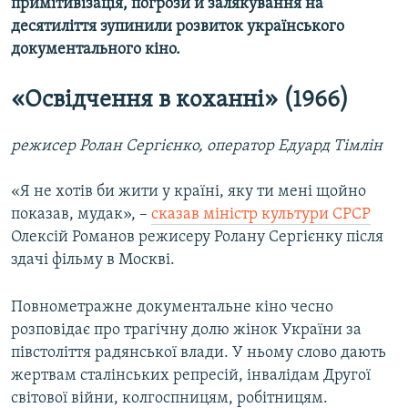
примітивізація, погрози й залякування на
десятиліття зупинили розвиток українського
документального кіно.
«Освідчення в коханні» (1966)
режисер Ролан Сергієнко, оператор Едуард Тімлін
«Я не хотів би жити у країні, яку ти мені щойно
показав, мудак», –
сказав міністр культури СРСР
Олексій Романов режисеру Ролану Сергієнку після
здачі фільму в Москві.
Повнометражне документальне кіно чесно
розповідає про трагічну долю жінок України за
півстоліття радянської влади. У ньому слово дають
жертвам сталінських репресій, інвалідам Другої
світової війни, колгоспницям, робітницям.