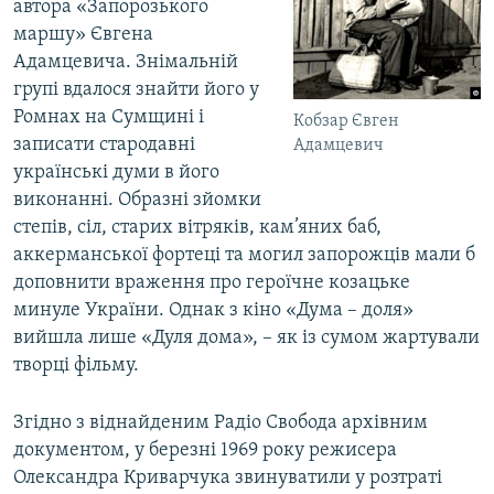
автора «Запорозького
маршу» Євгена
Адамцевича. Знімальній
групі вдалося знайти його у
Ромнах на Сумщині і
Кобзар Євген
записати стародавні
Адамцевич
українські думи в його
виконанні. Образні зйомки
степів, сіл, старих вітряків, кам’яних баб,
аккерманської фортеці та могил запорожців мали б
доповнити враження про героїчне козацьке
минуле України. Однак з кіно «Дума – доля»
вийшла лише «Дуля дома», – як із сумом жартували
творці фільму.
Згідно з віднайденим Радіо Свобода архівним
документом, у березні 1969 року режисера
Олександра Криварчука звинуватили у розтраті