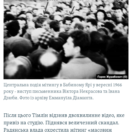
Центральна подія мітингу в Бабиному Ярі у вересні 1966
року - виступ письменника Віктора Некрасова та Івана
Дзюби. Фото із архіву Еммануїла Діаманта.
Після цього Тімлін відзняв двохвилинне відео, яке
привіз на студію. Піднявся величезний скандал.
Радянська влада охрестила мітинг «масовим