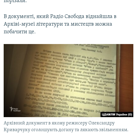
порізали.
В документі, який Радіо Свобода віднайшла в
Архіві-музеї літератури та мистецтв можна
побачити це.
Архівний документ в якому режисеру Олександру
Криварчуку оголошують догану та лякають звільненням.