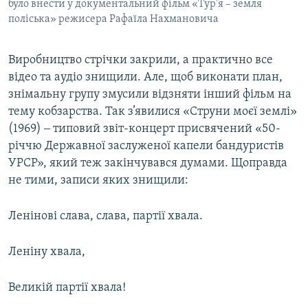
було внести у документальний фільм «Тур'я – земля
поліська» режисера Рафаїла Нахмановича
Виробництво стрічки закрили, а практично все
відео та аудіо знищили. Але, щоб виконати план,
знімальну групу змусили відзняти інший фільм на
тему кобзарства. Так з’явилися «Струни моєї землі»
(1969) ‒ типовий звіт-концерт присвячений «50-
річчю Державної заслуженої капели бандуристів
УРСР», який теж закінчувався думами. Щоправда
не тими, записи яких знищили:
Ленінові слава, слава, партії хвала.
Леніну хвала,
Великій партії хвала!