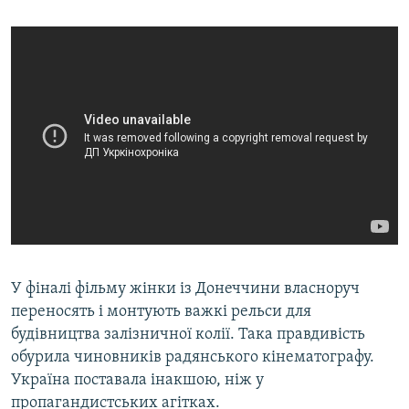
У фіналі фільму жінки із Донеччини власноруч
переносять і монтують важкі рельси для
будівництва залізничної колії. Така правдивість
обурила чиновників радянського кінематографу.
Україна поставала інакшою, ніж у
пропагандистських агітках.