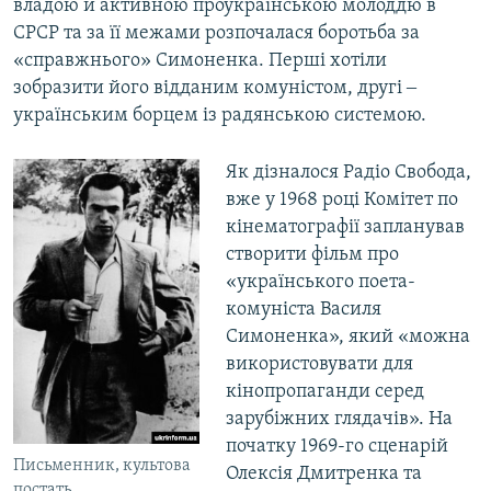
владою й активною проукраїнською молоддю в
СРСР та за її межами розпочалася боротьба за
«справжнього» Симоненка. Перші хотіли
зобразити його відданим комуністом, другі ‒
українським борцем із радянською системою.
Як дізналося Радіо Свобода,
вже у 1968 році Комітет по
кінематографії запланував
створити фільм про
«українського поета-
комуніста Василя
Симоненка», який «можна
використовувати для
кінопропаганди серед
зарубіжних глядачів». На
початку 1969-го сценарій
Письменник, культова
Олексія Дмитренка та
постать