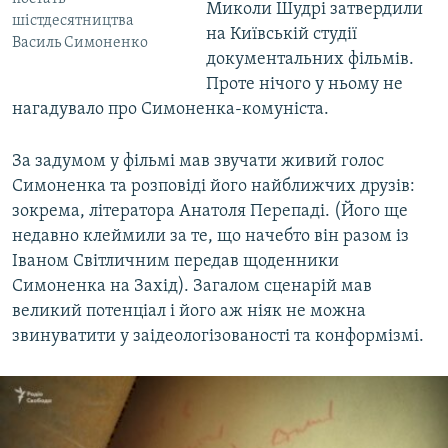
Миколи Шудрі затвердили
шістдесятництва
на Київській студії
Василь Симоненко
документальних фільмів.
Проте нічого у ньому не
нагадувало про Симоненка-комуніста.
За задумом у фільмі мав звучати живий голос
Симоненка та розповіді його найближчих друзів:
зокрема, літератора Анатоля Перепаді. (Його ще
недавно клеймили за те, що начебто він разом із
Іваном Світличним передав щоденники
Симоненка на Захід). Загалом сценарій мав
великий потенціал і його аж ніяк не можна
звинуватити у заідеологізованості та конформізмі.