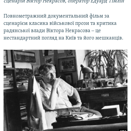
сценарій Віктор Некрасов, оператор Едуард Тімлін
Повнометражний документальний фільм за
сценарієм класика військової прози та критика
радянської влади Віктора Некрасова ‒ це
нестандартний погляд на Київ та його мешканців.