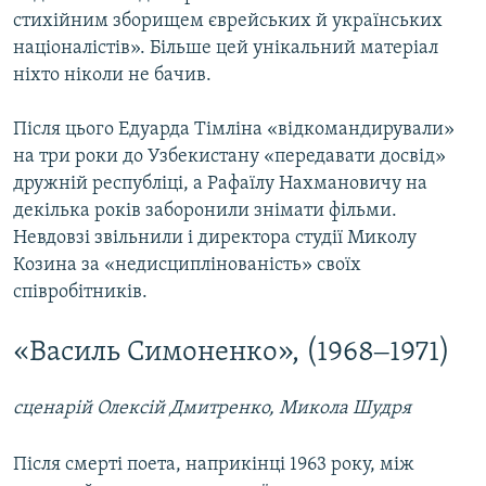
стихійним зборищем єврейських й українських
націоналістів». Більше цей унікальний матеріал
ніхто ніколи не бачив.
Після цього Едуарда Тімліна «відкомандирували»
на три роки до Узбекистану «передавати досвід»
дружній республіці, а Рафаїлу Нахмановичу на
декілька років заборонили знімати фільми.
Невдовзі звільнили і директора студії Миколу
Козина за «недисциплінованість» своїх
співробітників.
«Василь Симоненко», (1968‒1971)
сценарій Олексій Дмитренко, Микола Шудря
Після смерті поета, наприкінці 1963 року, між