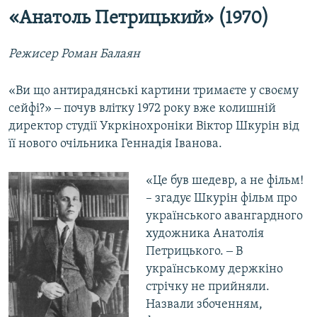
«Анатоль Петрицький» (1970)
Режисер Роман Балаян
«Ви що антирадянські картини тримаєте у своєму
сейфі?» ‒ почув влітку 1972 року вже колишній
директор студії Укркінохроніки Віктор Шкурін від
її нового очільника Геннадія Іванова.
«Це був шедевр, а не фільм!
– згадує Шкурін фільм про
українського авангардного
художника Анатолія
Петрицького. ‒ В
українському держкіно
стрічку не прийняли.
Назвали збоченням,