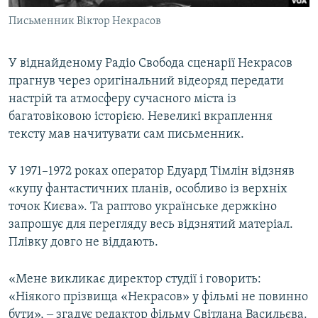
Письменник Віктор Некрасов
У віднайденому Радіо Свобода сценарії Некрасов
прагнув через оригінальний відеоряд передати
настрій та атмосферу сучасного міста із
багатовіковою історією. Невеликі вкраплення
тексту мав начитувати сам письменник.
У 1971–1972 роках оператор Едуард Тімлін відзняв
«купу фантастичних планів, особливо із верхніх
точок Києва». Та раптово українське держкіно
запрошує для перегляду весь відзнятий матеріал.
Плівку довго не віддають.
«Мене викликає директор студії і говорить:
«Ніякого прізвища «Некрасов» у фільмі не повинно
бути», ‒ згадує редактор фільму Світлана Васильєва.