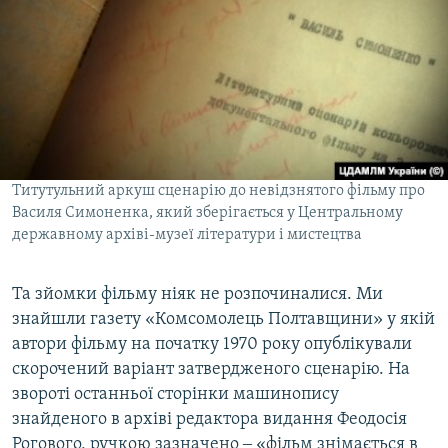
Титутульний аркуш сценарію до невідзнятого фільму про
Василя Симоненка, який зберігається у Центральному
державному архіві-музеї літератури і мистецтва
Та зйомки фільму ніяк не розпочиналися. Ми
знайшли газету «Комсомолець Полтавщини» у якій
автори фільму на початку 1970 року опублікували
скорочений варіант затвердженого сценарію. На
звороті останньої сторінки машинопису
знайденого в архіві редактора видання Феодосія
Рогового, ручкою зазначено ‒ «фільм знімається в