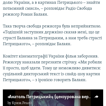
долю України, а в картинах Петрицького ‒ знайти
потаємний смисл», ‒ розповідає Радіо Свобода
режисер Роман Балаян.
Така творча свобода режисера була неприйнятною.
«Тодішній заступник держкіно сказав мені, що це
страсті Балаяна за Петрицьким, а нам треба страсті
Петрицького», ‒ розповідає Балаян.
Комітет кінематографії України фільм заборонив.
Режисеру наказали перезняти стрічку. «Ми робили
її просто, щоб здати. Тому це неможливо дивитися:
суцільний дикторський текст із слайд-шоу картин
Петрицького», ‒ з іронією говорить Балаян.
«Анатоль Петрицький», (цензурована версії, 1970)
by
Крим.Реалії