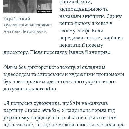
формалізмом,
антирадянщиною та
наказали знищити. Єдину
Український
копію фільму я ховав у
художник-авангардист
своєму сейфі. Коли
Анатоль Петрицький
передавав справи, вирішив
показати її новому
директору. Після перегляду Іванов її знищив».
Фільм без дикторського тексту, зі складним
відеорядом та авторськими художніми прийомами
був новаторським для тогочасного українського
документального кіно.
«Я попросив художника, щоб він намалював
картину «Тарас Бульба». У кадрі вона горіла під
українську народну пісню. Я хотів показати цим
щось таємне, те, що не можна описати словами про