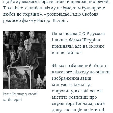
що йому вдалося зібрати стільки прекрасних речей.
Там ніякого націоналізму не було, там була просто
любов до України», ‒ розповідає Радіо Свобода
режисер фільму Віктор Шкурін.
Однак влада СРСР думала
інакше. Фільм Шкуріна
прийняли, але на екрани
він не вийшов.
Фільм позбавлений чіткого
класового підходу до оцінки
і зображення явищ
минулого, ідеалізує
старовину, в своїй основі
Іван Гончар у своїй
містить розповідь про
майстерні
скульптора Гончара, який
допускає націоналістичні