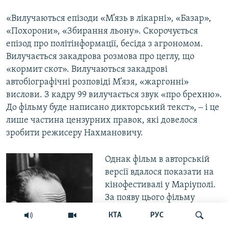
«Вилучаються епізоди «М’язь в лікарні», «Базар»,
«Похорони», «Збирання льону». Скорочується
епізод про політінформації, бесіда з агрономом.
Вилучається закадрова розмова про цеглу, що
«кормит скот». Вилучаються закадрові
автобіографічні розповіді М’язя, «жаргонні»
вислови. З кадру 99 вилучається звук «про брехню».
До фільму буде написано дикторський текст», ‒ і це
лише частина цензурних правок, які довелося
зробити режисеру Нахмановичу.
Однак фільм в авторській
версії вдалося показати на
кінофестивалі у Маріуполі.
За появу цього фільму
організатор фестивалю
КТА
РУС
Юхим Лазебник отримав