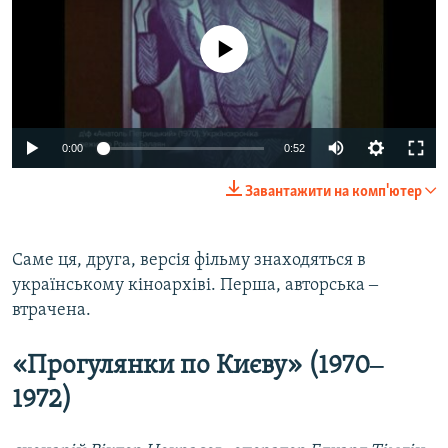
No media source currently available
0:00
0:52
Завантажити на комп'ютер
Саме ця, друга, версія фільму знаходяться в
українському кіноархіві. Перша, авторська ‒
втрачена.
«Прогулянки по Києву» (1970‒
1972)