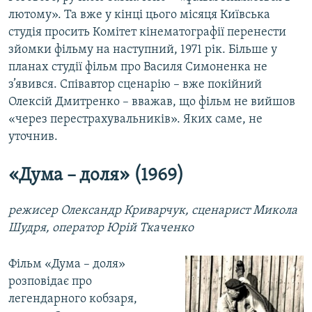
лютому». Та вже у кінці цього місяця Київська
студія просить Комітет кінематографії перенести
зйомки фільму на наступний, 1971 рік. Більше у
планах студії фільм про Василя Симоненка не
з’явився. Співавтор сценарію – вже покійний
Олексій Дмитренко – вважав, що фільм не вийшов
«через перестрахувальників». Яких саме, не
уточнив.
«Дума – доля» (1969)
режисер Олександр Криварчук, сценарист Микола
Шудря, оператор Юрій Ткаченко
Фільм «Дума – доля»
розповідає про
легендарного кобзаря,