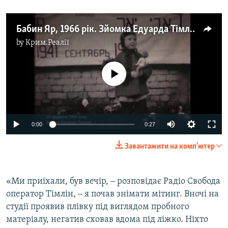
Бабин Яр, 1966 рік. Зйомка Едуарда Тімліна
by
Крим.Реалії
No media source currently available
0:00
0:27
Завантажити на комп'ютер
«Ми приїхали, був вечір, ‒ розповідає Радіо Свобода
оператор Тімлін, ‒ я почав знімати мітинг. Вночі на
студії проявив плівку під виглядом пробного
матеріалу, негатив сховав вдома під ліжко. Ніхто