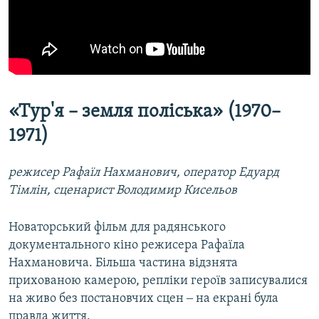
«Тур'я – земля поліська» (1970–
1971)
режисер Рафаїл Нахманович, оператор Едуард
Тімлін, сценарист Володимир Кисельов
Новаторський фільм для радянського
документального кіно режисера Рафаїла
Нахмановича. Більша частина відзнята
прихованою камерою, репліки героїв записувалися
на живо без постановчих сцен ‒ на екрані була
правда життя.