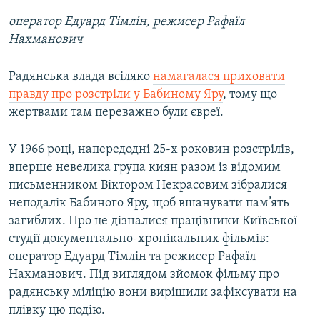
оператор Едуард Тімлін, режисер Рафаїл
Нахманович
Радянська влада всіляко
намагалася приховати
правду про розстріли у Бабиному Яру
, тому що
жертвами там переважно були євреї.
У 1966 році, напередодні 25-х роковин розстрілів,
вперше невелика група киян разом із відомим
письменником Віктором Некрасовим зібралися
неподалік Бабиного Яру, щоб вшанувати пам’ять
загиблих. Про це дізналися працівники Київської
студії документально-хронікальних фільмів:
оператор Едуард Тімлін та режисер Рафаїл
Нахманович. Під виглядом зйомок фільму про
радянську міліцію вони вирішили зафіксувати на
плівку цю подію.