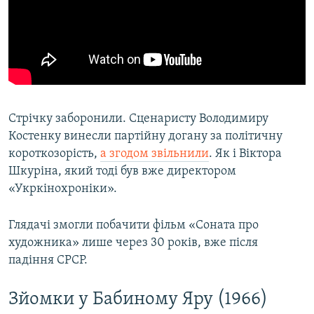
Стрічку заборонили. Сценаристу Володимиру
Костенку винесли партійну догану за політичну
короткозорість,
а згодом звільнили
. Як і Віктора
Шкуріна, який тоді був вже директором
«Укркінохроніки».
Глядачі змогли побачити фільм «Соната про
художника» лише через 30 років, вже після
падіння СРСР.
Зйомки у Бабиному Яру (1966)