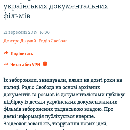
українських документальних
ВІДЕОУРОКИ «ELIFBE»
Русский
фільмів
СВІДЧЕННЯ ОКУПАЦІЇ
Qırımtatar
УКРАЇНСЬКА ПРОБЛЕМА КРИМУ
21 вересень 2019, 16:30
ДОЛУЧАЙСЯ!
ІНФОГРАФІКА
Дмитро Джулай
Радіо Свобода
Поділитись
Усі сайти RFE/RL
Читати без VPN
Їх забороняли, знищували, клали на довгі роки на
полиці. Радіо Свобода на основі архівних
документів та розмов із документалістами публікує
підбірку із десяти українських документальних
фільмів заборонених радянською владою. Про
деякі інформація публікується вперше.
Заідеологізованість, таврування нових ідей,