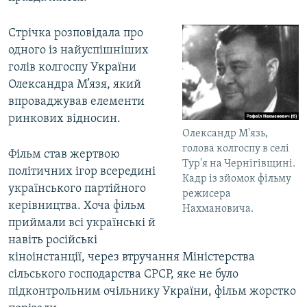
Стрічка розповідала про
одного із найуспішніших
голів колгоспу України
Олександра М’язя, який
впроваджував елементи
ринкових відносин.
Олександр М'язь,
голова колгоспу в селі
Фільм став жертвою
Тур'я на Чернігівщині.
політичних ігор всередині
Кадр із зйомок фільму
українського партійного
режисера
керівництва. Хоча фільм
Нахмановича.
приймали всі українські й
навіть російські
кіноінстанції, через втручання Міністерства
сільського господарства СРСР, яке не було
підконтрольним очільнику України, фільм жорстко