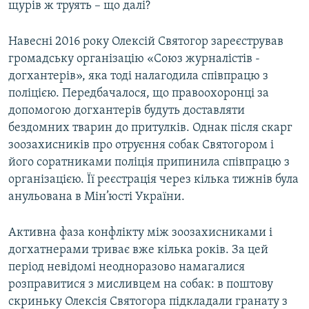
щурів ж труять – що далі?
Навесні 2016 року Олексій Святогор зареєстрував
громадську організацію «Союз журналістів -
догхантерів», яка тоді налагодила співпрацю з
поліцією. Передбачалося, що правоохоронці за
допомогою догхантерів будуть доставляти
бездомних тварин до притулків. Однак після скарг
зоозахисників про отруєння собак Святогором і
його соратниками поліція припинила співпрацю з
організацією. Її реєстрація через кілька тижнів була
анульована в Мін’юсті України.
Активна фаза конфлікту між зоозахисниками і
догхатнерами триває вже кілька років. За цей
період невідомі неодноразово намагалися
розправитися з мисливцем на собак: в поштову
скриньку Олексія Святогора підкладали гранату з