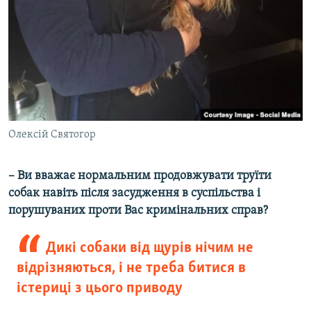
Олексій Святогор
– Ви вважає нормальним продовжувати труїти
собак навіть після засудження в суспільства і
порушуваних проти Вас кримінальних справ?
Дикі собаки від щурів нічим не
відрізняються, і не треба битися в
істериці з цього приводу