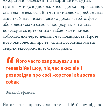
«Жорстоке поводження з тваринами». Однак
притягнути до відповідальності догхантерів за цією
статтею не вдалося. Він чинний адвокат, добре знає
закони. У нас немає прямих доказів, тобто, фото-
або відеозйомки самого процесу, як він дістає
ковбасу зі смертельними таблетками, кидає її
собакам, які через деякий час помирають. Проте,
його одкровення про те, як він позбавляв життя
тварин відображені телекамерами.
Його часто запрошували на
телевізійні шоу, під час яких він і
розповідав про свої жорстокі вбивства
собак
Влада Стефанова
Його часто запрошували на телевізійні шоу, під час