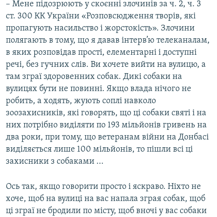
– Мене підозрюють у скоєнні злочинів за ч. 2, ч. 3
ст. 300 КК України «Розповсюдження творів, які
пропагують насильство і жорстокість». Злочини
полягають в тому, що я давав інтерв’ю телеканалам,
в яких розповідав прості, елементарні і доступні
речі, без гучних слів. Ви хочете вийти на вулицю, а
там зграї здоровенних собак. Дикі собаки на
вулицях бути не повинні. Якщо влада нічого не
робить, а ходять, жують соплі навколо
зоозахисників, які говорять, що ці собаки святі і на
них потрібно виділяти по 193 мільйонів гривень на
два роки, при тому, що ветеранам війни на Донбасі
виділяється лише 100 мільйонів, то пішли всі ці
захисники з собаками ...
Ось так, якщо говорити просто і яскраво. Ніхто не
хоче, щоб на вулиці на вас напала зграя собак, щоб
ці зграї не бродили по місту, щоб вночі у вас собаки