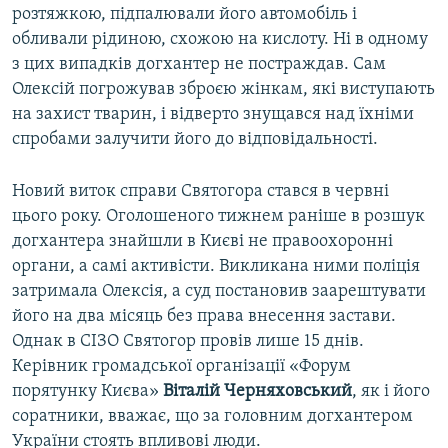
розтяжкою, підпалювали його автомобіль і
обливали рідиною, схожою на кислоту. Ні в одному
з цих випадків догхантер не постраждав. Сам
Олексій погрожував зброєю жінкам, які виступають
на захист тварин, і відверто знущався над їхніми
спробами залучити його до відповідальності.
Новий виток справи Святогора стався в червні
цього року. Оголошеного тижнем раніше в розшук
догхантера знайшли в Києві не правоохоронні
органи, а самі активісти. Викликана ними поліція
затримала Олексія, а суд постановив заарештувати
його на два місяць без права внесення застави.
Однак в СІЗО Святогор провів лише 15 днів.
Керівник громадської організації «Форум
порятунку Києва»
Віталій Черняховський
, як і його
соратники, вважає, що за головним догхантером
України стоять впливові люди.