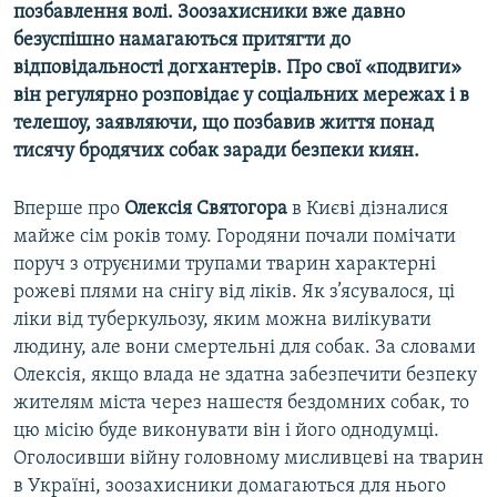
позбавлення волі. Зоозахисники вже давно
безуспішно намагаються притягти до
відповідальності догхантерів. Про свої «подвиги»
він регулярно розповідає у соціальних мережах і в
телешоу, заявляючи, що позбавив життя понад
тисячу бродячих собак заради безпеки киян.
Вперше про
Олексія Святогора
в Києві дізналися
майже сім років тому. Городяни почали помічати
поруч з отруєними трупами тварин характерні
рожеві плями на снігу від ліків. Як з’ясувалося, ці
ліки від туберкульозу, яким можна вилікувати
людину, але вони смертельні для собак. За словами
Олексія, якщо влада не здатна забезпечити безпеку
жителям міста через нашестя бездомних собак, то
цю місію буде виконувати він і його однодумці.
Оголосивши війну головному мисливцеві на тварин
в Україні, зоозахисники домагаються для нього