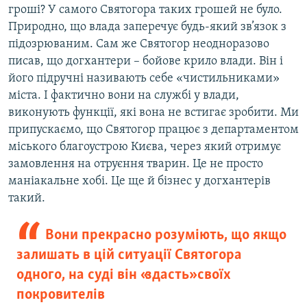
гроші? У самого Святогора таких грошей не було.
Природно, що влада заперечує будь-який зв’язок з
підозрюваним. Сам же Святогор неодноразово
писав, що догхантери – бойове крило влади. Він і
його підручні називають себе «чистильниками»
міста. І фактично вони на службі у влади,
виконують функції, які вона не встигає зробити. Ми
припускаємо, що Святогор працює з департаментом
міського благоустрою Києва, через який отримує
замовлення на отруєння тварин. Це не просто
маніакальне хобі. Це ще й бізнес у догхантерів
такий.
Вони прекрасно розуміють, що якщо
залишать в цій ситуації Святогора
одного, на суді він «здасть» своїх
покровителів