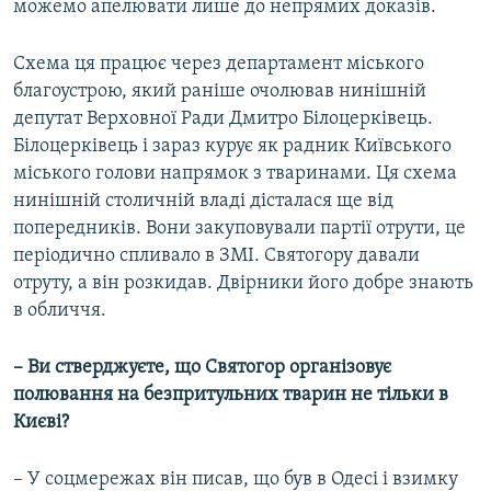
можемо апелювати лише до непрямих доказів.
Схема ця працює через департамент міського
благоустрою, який раніше очолював нинішній
депутат Верховної Ради Дмитро Білоцерківець.
Білоцерківець і зараз курує як радник Київського
міського голови напрямок з тваринами. Ця схема
нинішній столичній владі дісталася ще від
попередників. Вони закуповували партії отрути, це
періодично спливало в ЗМІ. Святогору давали
отруту, а він розкидав. Двірники його добре знають
в обличчя.
– Ви стверджуєте, що Святогор організовує
полювання на безпритульних тварин не тільки в
Києві?
– У соцмережах він писав, що був в Одесі і взимку