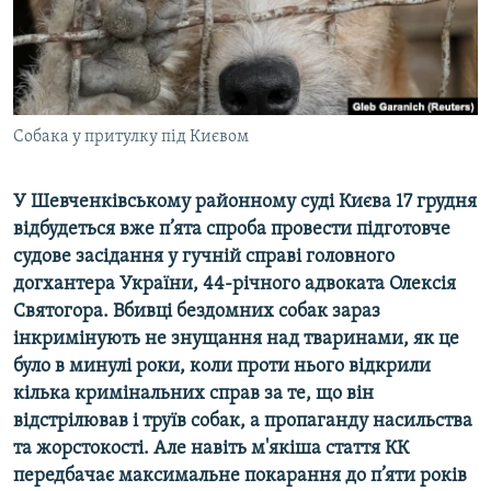
ВІДЕОУРОКИ «ELIFBE»
Русский
СВІДЧЕННЯ ОКУПАЦІЇ
Qırımtatar
УКРАЇНСЬКА ПРОБЛЕМА КРИМУ
ДОЛУЧАЙСЯ!
Собака у притулку під Києвом
ІНФОГРАФІКА
У Шевченківському районному суді Києва 17 грудня
відбудеться вже п’ята спроба провести підготовче
Усі сайти RFE/RL
судове засідання у гучній справі головного
догхантера України, 44-річного адвоката Олексія
Святогора. Вбивці бездомних собак зараз
інкримінують не знущання над тваринами, як це
було в минулі роки, коли проти нього відкрили
кілька кримінальних справ за те, що він
відстрілював і труїв собак, а пропаганду насильства
та жорстокості. Але навіть м'якіша стаття КК
передбачає максимальне покарання до п’яти років