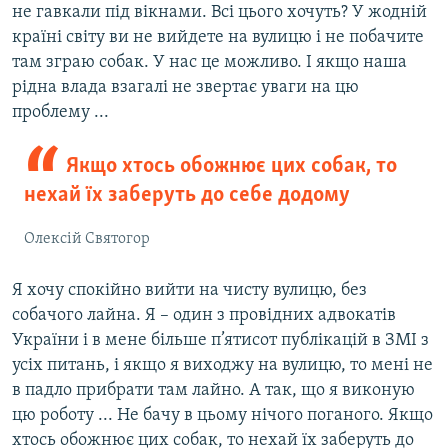
не гавкали під вікнами. Всі цього хочуть? У жодній
країні світу ви не вийдете на вулицю і не побачите
там зграю собак. У нас це можливо. І якщо наша
рідна влада взагалі не звертає уваги на цю
проблему ...
Якщо хтось обожнює цих собак, то
нехай їх заберуть до себе додому
Олексій Святогор
Я хочу спокійно вийти на чисту вулицю, без
собачого лайна. Я – один з провідних адвокатів
України і в мене більше п’ятисот публікацій в ЗМІ з
усіх питань, і якщо я виходжу на вулицю, то мені не
в падло прибрати там лайно. А так, що я виконую
цю роботу ... Не бачу в цьому нічого поганого. Якщо
хтось обожнює цих собак, то нехай їх заберуть до