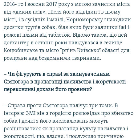
2016- го і восени 2017 року з метою зачистки міста
від «диких псів». Після його відвідин і в цьому
місті, і в сусідніх Ізмаїлі, Чорноморську знаходили
десятки трупів собак, біля яких були залишки їжі і
рожеві плями від таблеток. Відомо також, що цей
догхантер в останні роки навідувався в селище
Коцюбинське та місто Ірпінь Київської області для
розправи над бездомними тваринами.
– Чи фігурують в справі за звинуваченням
Святогора в пропаганді насильства і жорстокості
переконливі докази його провини?
– Справа проти Святогора налічує три томи. В
інтерв’ю ЗМІ він з гордістю розповідав про вбивство
собак і деякі з його висловлювань можуть
розцінюватися як пропаганда культу насильства і
жорстокості, що, власне, і послужило причиною