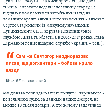
Лук’янівському СІЗО в Києві трохи більше двох
тижнів. Адвокати подали апеляційну скаргу, і в
підсумку йому змінили запобіжний захід на
домашній арешт. Один з його захисників – адвокат
Сергій Старенький (в минулому начальник
Лук’янівського СІЗО, керував Пенітенціарної
службою Києва та області, а в 2014-2017 роках Глава
Державної пенітенціарної служби України, – ред.,).
Сам же Святогор неодноразово
писав, що догхантери – бойове крило
влади
Віталій Черняховський
Ми дізнавалися: адвокатські послуги Старенького –
це величезні суми, за даними наших джерел, не
менше 10 тисяч доларів. А хто ж йому заплатив ці