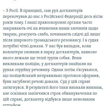
– З Росії. В принципі, сам рух догхантерів
перекочував до нас з Російської Федерації десь вісім
років тому. І наші правоохоронні органи часто
закривають очі на вчинення ними злочинів щодо
тварин, реагують слабо, починають слідчі дії лише
після широкого громадського резонансу. І в судах
потрібні чіткі докази. У нас був випадок, коли
волонтери зловили в парку догхантерів, навколо
якого лежали ще теплі трупи собак. Вони
викликали поліцію, у догхантерів знайшли на
руках отруйну речовину. Однак потім з’ясувалося,
що поліцейський неправильно протокол оформив,
були загублені речові докази. Суд у цій справі
затягнувся. В результаті його таки визнали винним,
але оскільки закінчився строк обвинувачення по
цій справі, догхантер відбувся лише невеликим
штрафом.