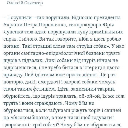
Олексій Святогор
– Порушили – так порушили. Відносно президента
України Петра Порошенка, генпрокурора Юрія
Луценка теж адже порушували купу кримінальних
справ. І нічого. Ви так говорите, ніби я щось роблю
погане. Такі страшні слова там «труїш собак». У нас
органи санітарно-епідеміологічної безпеки труять
щурів в підвалах. Дикі собаки від щурів нічим не
відрізняються, і не треба битися в істериці з цього
приводу. Цей ідіотизм вже просто дістав. Ще раз
повторю, дикі, смердючі і здорові собаки чомусь
стали таким фетишем. Ідіть, захисники тварин,
обурюйтесь, що щурів травлять, ой-ой-ой, їх же теж
труять і вони страждають. Чому б їм не
обурюватися, коли табунами ріжуть корів і свиней
на м’ясокомбінатах, в тому числі щоб годувати і
здоровенні зграї собачі? Чому б їм не обурюватися,