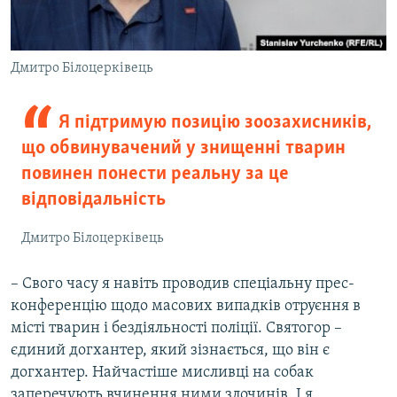
Дмитро Білоцерківець
Я підтримую позицію зоозахисників,
що обвинувачений у знищенні тварин
повинен понести реальну за це
відповідальність
Дмитро Білоцерківець
– Свого часу я навіть проводив спеціальну прес-
конференцію щодо масових випадків отруєння в
місті тварин і бездіяльності поліції. Святогор –
єдиний догхантер, який зізнається, що він є
догхантер. Найчастіше мисливці на собак
заперечують вчинення ними злочинів. І я