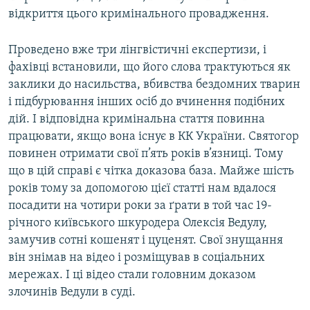
відкриття цього кримінального провадження.
Проведено вже три лінгвістичні експертизи, і
фахівці встановили, що його слова трактуються як
заклики до насильства, вбивства бездомних тварин
і підбурювання інших осіб до вчинення подібних
дій. І відповідна кримінальна стаття повинна
працювати, якщо вона існує в КК України. Святогор
повинен отримати свої п’ять років в’язниці. Тому
що в цій справі є чітка доказова база. Майже шість
років тому за допомогою цієї статті нам вдалося
посадити на чотири роки за ґрати в той час 19-
річного київського шкуродера Олексія Ведулу,
замучив сотні кошенят і цуценят. Свої знущання
він знімав на відео і розміщував в соціальних
мережах. І ці відео стали головним доказом
злочинів Ведули в суді.