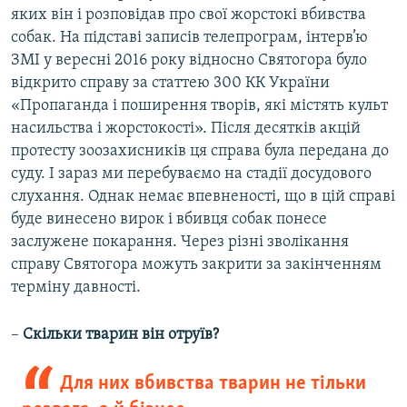
яких він і розповідав про свої жорстокі вбивства
собак. На підставі записів телепрограм, інтерв’ю
ЗМІ у вересні 2016 року відносно Святогора було
відкрито справу за статтею 300 КК України
«Пропаганда і поширення творів, які містять культ
насильства і жорстокості». Після десятків акцій
протесту зоозахисників ця справа була передана до
суду. І зараз ми перебуваємо на стадії досудового
слухання. Однак немає впевненості, що в цій справі
буде винесено вирок і вбивця собак понесе
заслужене покарання. Через різні зволікання
справу Святогора можуть закрити за закінченням
терміну давності.
–
Скільки тварин він отруїв?
Для них вбивства тварин не тільки