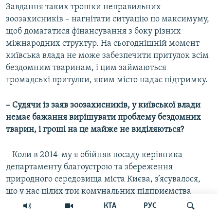
Завдання таких трошки неправильних
зоозахисників – нагнітати ситуацію по максимуму,
щоб домагатися фінансування з боку різних
міжнародних структур. На сьогоднішній момент
київська влада не може забезпечити притулок всім
бездомним тваринам, і цим займаються
громадські притулки, яким місто надає підтримку.
– Судячи із заяв зоозахисників, у київської влади
немає бажання вирішувати проблему бездомних
тварин, і гроші на це майже не виділяються?
– Коли в 2014-му я обійняв посаду керівника
департаменту благоустрою та збереження
природного середовища міста Києва, з’ясувалося,
що у нас цілих три комунальних підприємства
повинні вирішувати цю проблему – «Притулок для
КТА
РУС
тварин» в Бородянці (в 70 км від української