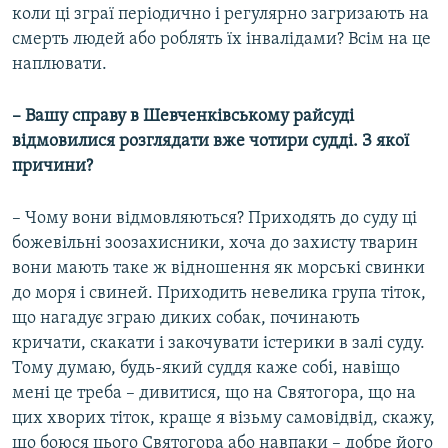
коли ці зграї періодично і регулярно загризають на
смерть людей або роблять їх інвалідами? Всім на це
наплювати.
– Вашу справу в Шевченківському райсуді
відмовилися розглядати вже чотири судді. З якої
причини?
– Чому вони відмовляються? Приходять до суду ці
божевільні зоозахисники, хоча до захисту тварин
вони мають таке ж відношення як морські свинки
до моря і свиней. Приходить невелика група тіток,
що нагадує зграю диких собак, починають
кричати, скакати і закочувати істерики в залі суду.
Тому думаю, будь-який суддя каже собі, навіщо
мені це треба – дивитися, що на Святогора, що на
цих хворих тіток, краще я візьму самовідвід, скажу,
що боюся цього Святогора або навпаки – добре його