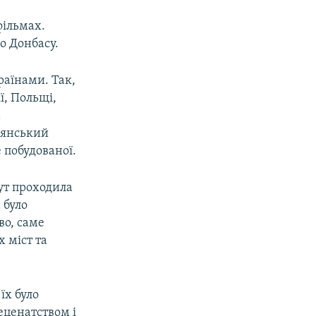
фільмах.
о Донбасу.
раїнами. Так,
ї, Польщі,
а
адянський
 побудованої.
тут проходила
 було
во, саме
 міст та
їх було
еценатством і