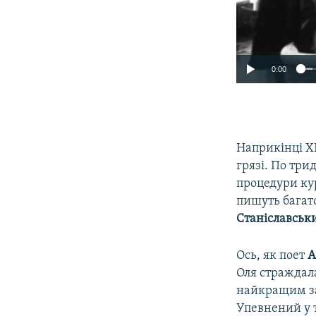
0:00
Наприкінці ХІ
грязі. По три
процедури ку
пишуть багато
Станіславськ
Ось, як поет
А
Оля страждала
найкращим зас
Упевнений у т