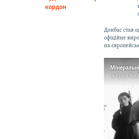
кордон
Донбас став о
офіційне вир
на європейсь
Мінеральн
by
Крим.Реал