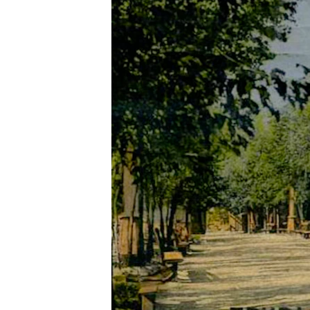
ВІДЕОУРОКИ «ELIFBE»
СВІДЧЕННЯ ОКУПАЦІЇ
УКРАЇНСЬКА ПРОБЛЕМА КРИМУ
ІНФОГРАФІКА