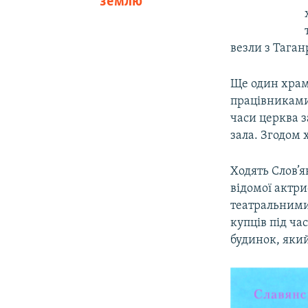
землю
везли з Таган
Ще один храм
працівниками 
часи церква з
зала. Згодом 
Ходять Слов’я
відомої актр
театральними 
купців під ча
будинок, який