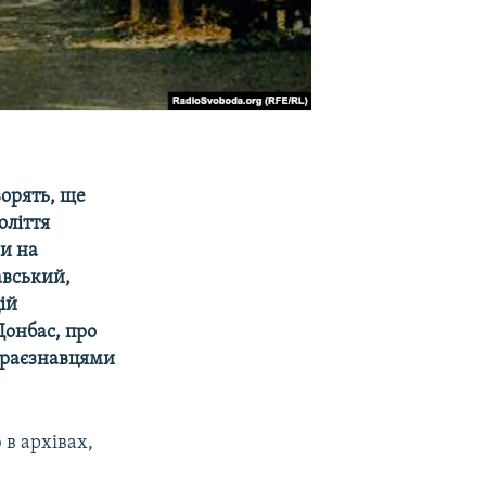
ворять, ще
оліття
ни на
авський,
ій
онбас, про
краєзнавцями
 в архівах,