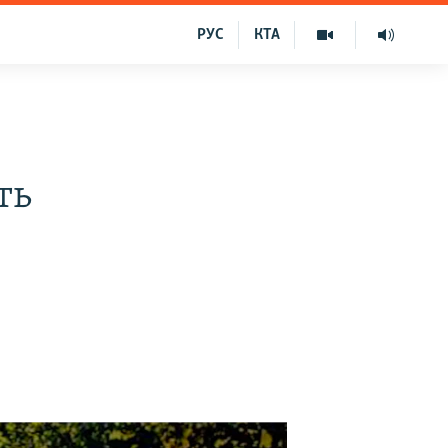
РУС
КТА
ть