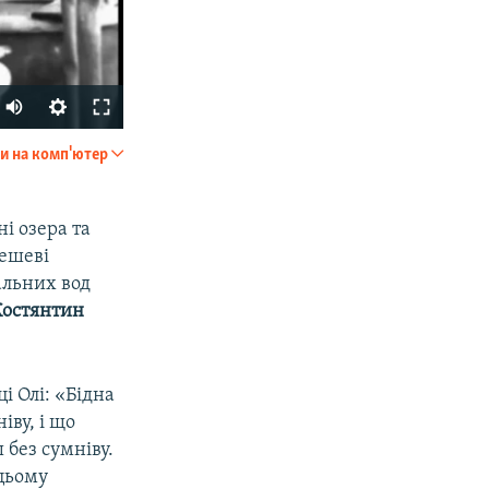
и на комп'ютер
SHARE
ні озера та
дешеві
альних вод
Костянтин
px
width
і Олі: «Бідна
іву, і що
 без сумніву.
 цьому