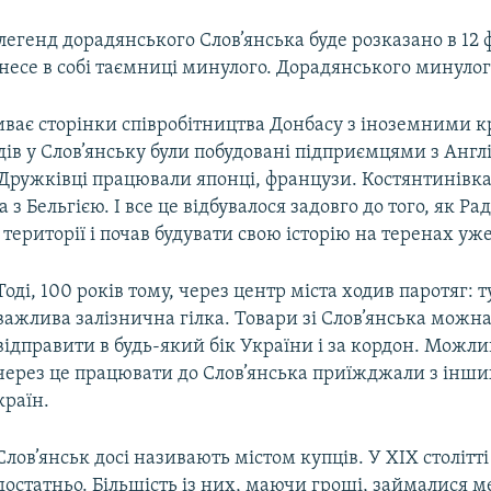
легенд дорадянського Слов’янська буде розказано в 12 
несе в собі таємниці минулого. Дорадянського минулог
ває сторінки співробітництва Донбасу з іноземними к
дів у Слов’янську були побудовані підприємцями з Англі
 Дружківці працювали японці, французи. Костянтинівк
 з Бельгією. І все це відбувалося задовго до того, як Р
території і почав будувати свою історію на теренах уже
Тоді, 100 років тому, через центр міста ходив паротяг: 
важлива залізнична гілка. Товари зі Слов’янська можна
відправити в будь-який бік України і за кордон. Можли
через це працювати до Слов’янська приїжджали з інших
країн.
Слов’янськ досі називають містом купців. У ХІХ столітті 
достатньо. Більшість із них, маючи гроші, займалися м