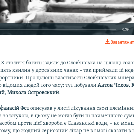
0:39
Завантажит
EMBED
Х століття багатії їздили до Слов’янська на цілющі соло
дцять хвилин у дерев’яних чанах – так приймали ці не
рортники. Про цілющі властивості Слов’янських мінер
 відомих людей того часу: тут побували
Антон Чехов, 
ий, Микола Островський
.
фанасій Фет
описував у листі лікування своєї племінниц
 золотухою, в цьому не могло бути ні найменшого сумн
обом проти цієї хвороби є Славянські води, – не менш
ому, що жодний серйозний лікар не в змозі сказати в