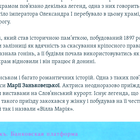
храмом пов’язано декілька легенд, одна з них говорить
тіло імператора Олександра І перебувало в цьому храмі
рогу.
, який став історичною пам’яткою, побудований 1897 р
залізниці як вдячність за скасування кріпосного права
азнала гонінь, а її будівля почала використовуватись я
храм відновили і він працює й донині.
нськом і багато романтичних історій. Одна з таких пов’
иси
Марії Заньковецької
. Актриса неодноразово приїжд
виставами на Слов’янський курорт. Існує легенда, що 
с такого приїзду закохався у жінку і побудував на її чес
 так і назвали «Вілла Марія».