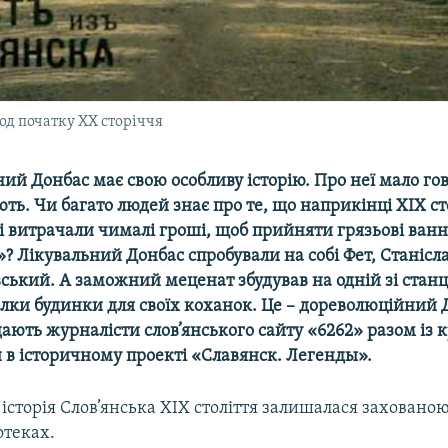
од початку ХХ сторіччя
й Донбас має свою особливу історію. Про неї мало го
ь. Чи багато людей знає про те, що наприкінці ХІХ ст
і витрачали чималі гроші, щоб прийняти грязьові ван
»
? Лікувальний Донбас спробували на собі Фет, Станісл
ський. А заможний меценат збудував на одній зі станц
ілки будинки для своїх коханок. Це
–
дореволюційний Д
дають журналісти слов’янського сайту
«
6262
»
разом із 
и в історичному проекті
«
Славянск. Легенды».
історія Слов’янська ХІХ століття залишалася захованою
отеках.