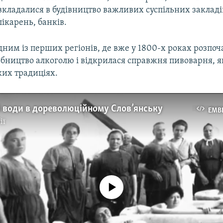
вкладалися в будівництво важливих суспільних закладів
лікарень, банків.
дним із перших регіонів, де вже у 1800-х роках розпоч
обництво алкоголю і відкрилася справжня пивоварня, 
ких традиціях.
і води в дореволюційному Слов’янську
EMB
ії
No media source currently available