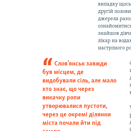
випадку щось 
другій полови
джерела разом
ознайомитися 
знайшов дівч
лікар на вода
наступного ро
​Слов’янськ завжди
був місцем, де
видобували сіль, але мало
хто знає, що через
викачку ропи
утворювалися пустоти,
через це окремі ділянки
міста почали йти під