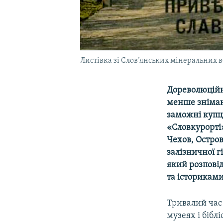
Листівка зі Слов’янських мінеральних в
Дореволюційни
менше знімают
заможні купц
«
Словкурорті
Чехов, Остров
залізничної г
який розпові
та історикам
Тривалий час 
музеях і біблі