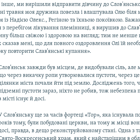
інше, ми вирішили відправити дівчину до Слов'янської 
ні травня моя дружина повезла і влаштувала Олю біля 
 із Надією Олекс., Регіною та їхньою покоївкою. Бажа
з перебігом лікування племінниці, я вирушив до Слав’
ину більш свіжою і здоровою на вигляд; тим не менше
х сказав мені, що для повного оздоровлення Олі їй необ
ку повторити Слав’янські купання».
​Слов’янськ завжди був місцем, де видобували сіль, але 
що через викачку ропи утворювалися пустоти, через це
ділянки міста почали йти під землю. Досліджень того, 
підземні пустоти зараз, ніхто не робив, тож небезпека 
в місті існує й досі.
​У Слов’янську ще за часів фортеці «Тор», яка існувала 
років тому, були побудовані церкви, на тому ж місці вон
досі, правда, в дещо реконструйованому стані. Одна з т
Свято-Воскресенський храм, який є найстарішим в обла