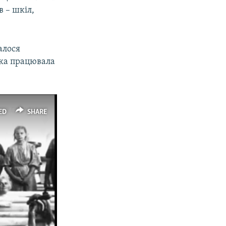
 – шкіл,
алося
яка працювала
ED
SHARE