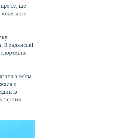
 про те, що
, коли його
оку
. В радянські
к спортивна
язана з ім’ям
жала з
один із
ть гарний