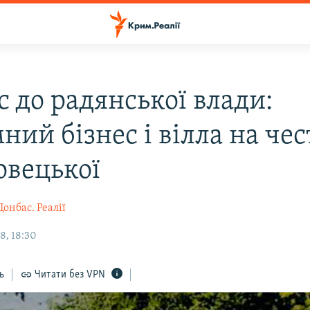
 до радянської влади:
ний бізнес і вілла на чес
овецької
Донбас. Реалії
8, 18:30
ь
Читати без VPN