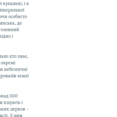
купальні, і в
мінеральної
ючи особисто
янська, де
 головний
хідно і
мало хто знає,
 окремі
чи небезпечні
провалів землі
понад 300
и існують і
аких церков –
сті. З цим