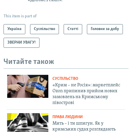
«Донбас.Реалії».
This item is part of
Україна
Суспільство
Статті
Головне за добу
ЗВЕРНИ УВАГУ!
Читайте також
СУСПІЛЬСТВО
«Крим – не Росія»: маркетплейс
Ozon припинив прийом нових
замовлень на Кримському
півострові
ПРАВА ЛЮДИНИ
Мить – і ти шпигун. Як у
кримських судах розглядають