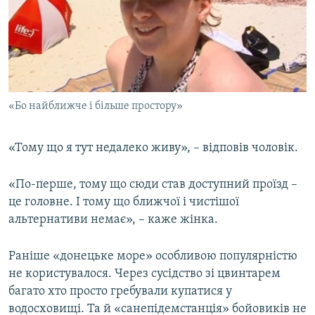
«Бо найближче і більше простору»
«Тому що я тут недалеко живу», – відповів чоловік.
«По-перше, тому що сюди став доступний проїзд –
це головне. І тому що ближчої і чистішої
альтернативи немає», – каже жінка.
Раніше «донецьке море» особливою популярністю
не користувалося. Через сусідство зі цвинтарем
багато хто просто гребували купатися у
водосховищі. Та й «санепідемстанція» бойовиків не