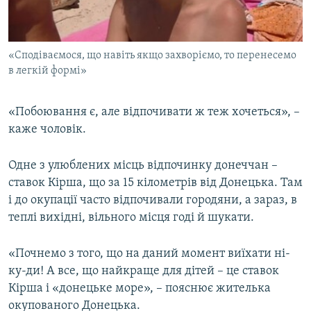
«Сподіваємося, що навіть якщо захворіємо, то перенесемо
в легкій формі»
«Побоювання є, але відпочивати ж теж хочеться», –
каже чоловік.
Одне з улюблених місць відпочинку донеччан –
ставок Кірша, що за 15 кілометрів від Донецька. Там
і до окупації часто відпочивали городяни, а зараз, в
теплі вихідні, вільного місця годі й шукати.
«Почнемо з того, що на даний момент виїхати ні-
ку-ди! А все, що найкраще для дітей – це ставок
Кірша і «донецьке море», – пояснює жителька
окупованого Донецька.