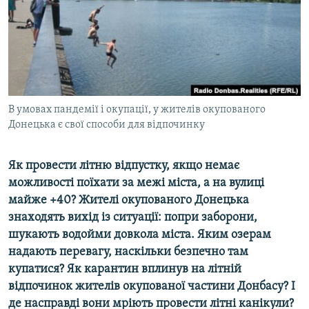
ВІДЕОУРОКИ «ELIFBE»
Русский
СВІДЧЕННЯ ОКУПАЦІЇ
Qırımtatar
УКРАЇНСЬКА ПРОБЛЕМА КРИМУ
ДОЛУЧАЙСЯ!
ІНФОГРАФІКА
В умовах пандемії і окупації, у жителів окупованого
Донецька є свої способи для відпочинку
Усі сайти RFE/RL
Як провести літню відпустку, якщо немає
можливості поїхати за межі міста, а на вулиці
майже +40? Жителі окупованого Донецька
знаходять вихід із ситуації: попри заборони,
шукають водойми довкола міста. Яким озерам
надають перевагу, наскільки безпечно там
купатися? Як карантин вплинув на літній
відпочинок жителів окупованої частини Донбасу? І
де насправді вони мріють провести літні канікули?