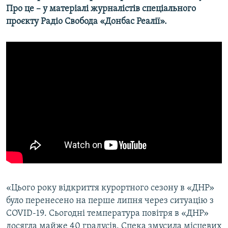
Про це – у матеріалі журналістів спеціального
проєкту Радіо Свобода «Донбас Реалії».​
«Цього року відкриття курортного сезону в «ДНР»
було перенесено на перше липня через ситуацію з
COVID-19. Сьогодні температура повітря в «ДНР»
досягла майже 40 градусів. Спека змусила місцевих