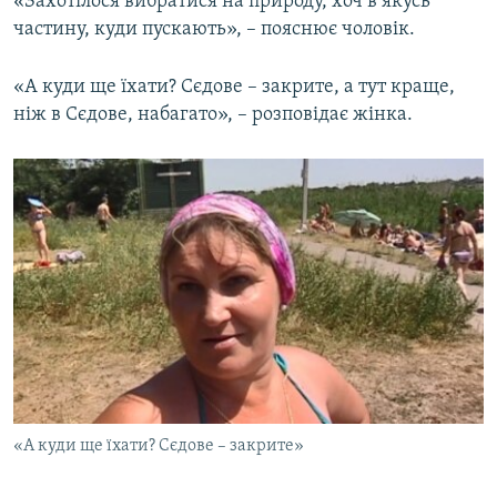
«Захотілося вибратися на природу, хоч в якусь
частину, куди пускають», – пояснює чоловік.
«А куди ще їхати? Сєдове – закрите, а тут краще,
ніж в Сєдове, набагато», – розповідає жінка.
«А куди ще їхати? Сєдове – закрите»