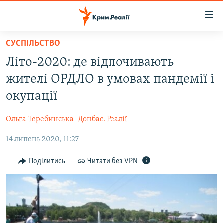
Доступність
посилання
Перейти
СУСПІЛЬСТВО
до
НОВИНИ
Літо-2020: де відпочивають
основного
ВОДА.КРИМ
матеріалу
жителі ОРДЛО в умовах пандемії і
ВІДЕО ТА ФОТО
Перейти
окупації
до
ПОЛІТИКА
основної
Ольга Теребинська
Донбас. Реалії
БЛОГИ
навігації
Перейти
14 липень 2020, 11:27
ПОГЛЯД
до
ІНТЕРВ'Ю
Поділитись
Читати без VPN
пошуку
ВСЕ ЗА ДЕНЬ
СПЕЦПРОЕКТИ
ЯК ОБІЙТИ БЛОКУВАННЯ
ДЕПОРТАЦІЯ