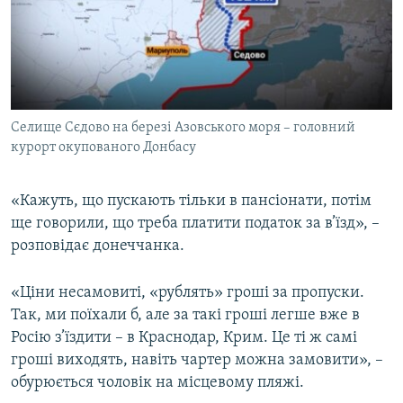
Селище Сєдово на березі Азовського моря – головний
курорт окупованого Донбасу
«Кажуть, що пускають тільки в пансіонати, потім
ще говорили, що треба платити податок за в’їзд», –
розповідає донеччанка.
«Ціни несамовиті, «рублять» гроші за пропуски.
Так, ми поїхали б, але за такі гроші легше вже в
Росію з’їздити – в Краснодар, Крим. Це ті ж самі
гроші виходять, навіть чартер можна замовити», –
обурюється чоловік на місцевому пляжі.