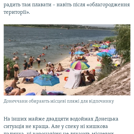
радить там плавати – навіть після «облагородження
території».
Донеччани обирають місцеві пляжі для відпочинку
На інших майже двадцяти водоймах Донецька
ситуація не краща. Але у спеку ні кишкова