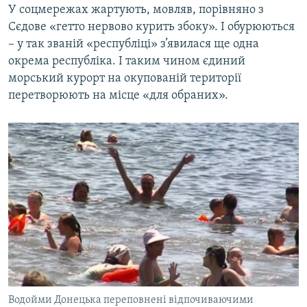
У соцмережах жартують, мовляв, порівняно з
Сєдове «гетто нервово курить збоку». І обурюються
– у так званій «республіці» з’явилася ще одна
окрема республіка. І таким чином єдиний
морський курорт на окупованій території
перетворюють на місце «для обраних».
Водойми Донецька переповнені відпочиваючими