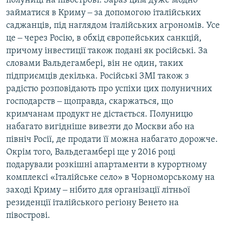
полуниці на півострові. Зараз цим дуже модно
займатися в Криму ‒ за допомогою італійських
саджанців, під наглядом італійських агрономів. Усе
це ‒ через Росію, в обхід європейських санкцій,
причому інвестиції також подані як російські. За
словами Вальдегамбері, він не один, таких
підприємців декілька. Російські ЗМІ також з
радістю розповідають про успіхи цих полуничних
господарств ‒ щоправда, скаржаться, що
кримчанам продукт не дістається. Полуницю
набагато вигідніше вивезти до Москви або на
північ Росії, де продати її можна набагато дорожче.
Окрім того, Вальдегамбері ще у 2016 році
подарували розкішні апартаменти в курортному
комплексі «Італійське село» в Чорноморському на
заході Криму ‒ нібито для організації літньої
резиденції італійського регіону Венето на
півострові.