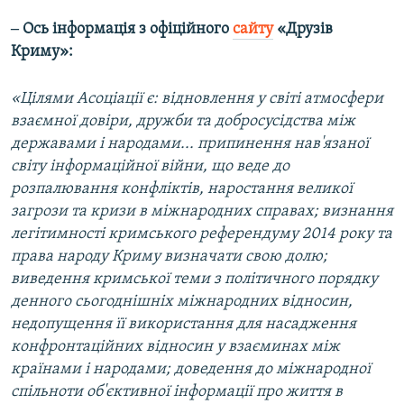
‒ Ось інформація з офіційного
сайту
«Друзів
Криму»:
«Цілями Асоціації є: відновлення у світі атмосфери
взаємної довіри, дружби та добросусідства між
державами і народами... припинення нав'язаної
світу інформаційної війни, що веде до
розпалювання конфліктів, наростання великої
загрози та кризи в міжнародних справах; визнання
легітимності кримського референдуму 2014 року та
права народу Криму визначати свою долю;
виведення кримської теми з політичного порядку
денного сьогоднішніх міжнародних відносин,
недопущення її використання для насадження
конфронтаційних відносин у взаєминах між
країнами і народами; доведення до міжнародної
спільноти об'єктивної інформації про життя в