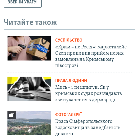
ЗВЕРНИ УВАГУ!
Читайте також
СУСПІЛЬСТВО
«Крим – не Росія»: маркетплейс
Ozon припинив прийом нових
замовлень на Кримському
півострові
ПРАВА ЛЮДИНИ
Мить – і ти шпигун. Як у
кримських судах розглядають
звинувачення в держзраді
ФОТОГАЛЕРЕЇ
Краса Сімферопольського
водосховища та занедбаність
довкола