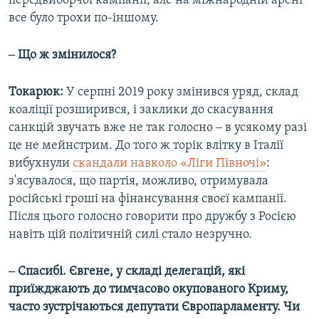
передвиборчої кампанії, але на міжнародній арені
все було трохи по-іншому.
‒ Що ж змінилося?
Токарюк:
У серпні 2019 року змінився уряд, склад
коаліції розширився, і заклики до скасування
санкцій звучать вже не так голосно ‒ в усякому разі
це не мейнстрим. До того ж торік влітку в Італії
вибухнули
скандали навколо «Ліги Півночі»
:
з'ясувалося, що партія, можливо, отримувала
російські гроші на фінансування своєї кампанії.
Після цього голосно говорити про дружбу з Росією
навіть цій політичній силі стало незручно.
‒ Спасибі. Євгене, у складі делегацій, які
приїжджають до тимчасово окупованого Криму,
часто зустрічаються депутати Європарламенту. Чи