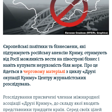
ВІДЕОУРОКИ «ELIFBE»
Русский
СВІДЧЕННЯ ОКУПАЦІЇ
Qırımtatar
УКРАЇНСЬКА ПРОБЛЕМА КРИМУ
ДОЛУЧАЙСЯ!
ІНФОГРАФІКА
Європейські політики та бізнесмени, які
підтримують російську анексію Криму, отримують
Усі сайти RFE/RL
від Росії можливість вести на півострові бізнес і
навіть купувати нерухомість біля моря. Про це
йдеться в
черговому матеріалі
з циклу «Друзі
окупації Криму» Центру журналістських
розслідувань.
Розслідування присвячені членам міжнародної
асоціації «Друзі Криму», до складу якої входять
представники тридцяти країн. Серед своїх цілей