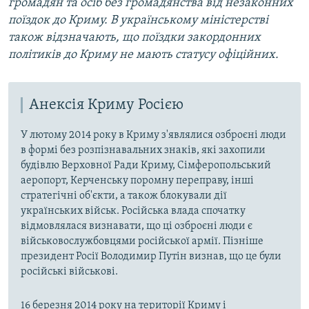
громадян та осіб без громадянства від незаконних
поїздок до Криму. В українському міністерстві
також відзначають, що поїздки закордонних
політиків до Криму не мають статусу офіційних.
Анексія Криму Росією
У лютому 2014 року в Криму з'являлися озброєні люди
в формі без розпізнавальних знаків, які захопили
будівлю Верховної Ради Криму, Сімферопольський
аеропорт, Керченську поромну переправу, інші
стратегічні об'єкти, а також блокували дії
українських військ. Російська влада спочатку
відмовлялася визнавати, що ці озброєні люди є
військовослужбовцями російської армії. Пізніше
президент Росії Володимир Путін визнав, що це були
російські військові.
16 березня 2014 року на території Криму і