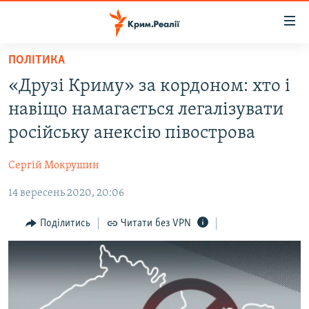
Доступність
посилання
Перейти
ПОЛІТИКА
до
НОВИНИ
«Друзі Криму» за кордоном: хто і
основного
ВОДА.КРИМ
матеріалу
навіщо намагається легалізувати
ВІДЕО ТА ФОТО
Перейти
російську анексію півострова
до
ПОЛІТИКА
основної
Сергій Мокрушин
БЛОГИ
навігації
Перейти
14 вересень 2020, 20:06
ПОГЛЯД
до
ІНТЕРВ'Ю
Поділитись
Читати без VPN
пошуку
ВСЕ ЗА ДЕНЬ
СПЕЦПРОЕКТИ
ЯК ОБІЙТИ БЛОКУВАННЯ
ДЕПОРТАЦІЯ