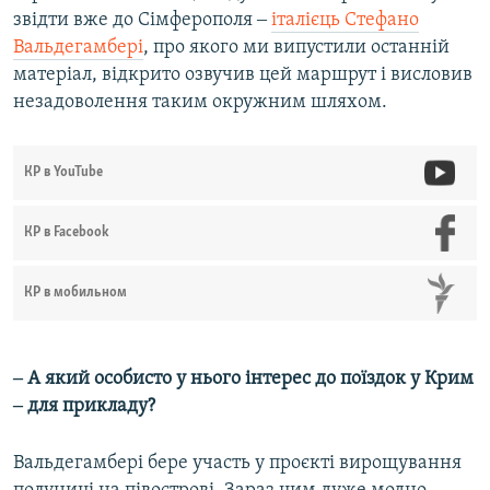
звідти вже до Сімферополя ‒
італієць Стефано
Вальдегамбері
, про якого ми випустили останній
матеріал, відкрито озвучив цей маршрут і висловив
незадоволення таким окружним шляхом.
КР в YouTube
КР в Facebook
КР в мобильном
‒ А який особисто у нього інтерес до поїздок у Крим
‒ для прикладу?
Вальдегамбері бере участь у проєкті вирощування