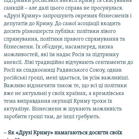
підтримки російської анексії Криму та скасування
санкцій ‒ але далі цього справа не просунулася.
«Друзі Криму» запрошують окремих бізнесменів і
депутатів до Криму. До самої асоціації входить
досить різношерста публіка: політики лівого
спрямування, політики правого спрямування та
бізнесмени. Їх об'єднує, насамперед, низка
можливостей, які їм надає Росія за підтримку
анексії. Ліві традиційно відчувають сентименти до
Росії як спадкоємиці Радянського Союзу, однак
російські гроші, мені здається, їм усім важливіші.
Важливо відзначити також те, що всі ці політики
вже не актуальні у своїх країнах, а кремлівська
тема виправдання окупації Криму трохи їх
актуалізує. Бізнесмени ж шукають можливість
заробити гроші там, де інші гребують.
‒ Як «Друзі Криму» намагаються досягти своїх