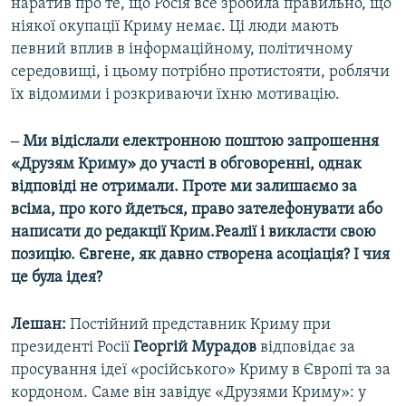
наратив про те, що Росія все зробила правильно, що
ніякої окупації Криму немає. Ці люди мають
певний вплив в інформаційному, політичному
середовищі, і цьому потрібно протистояти, роблячи
їх відомими і розкриваючи їхню мотивацію.
‒ Ми відіслали електронною поштою запрошення
«Друзям Криму» до участі в обговоренні, однак
відповіді не отримали. Проте ми залишаємо за
всіма, про кого йдеться, право зателефонувати або
написати до редакції Крим.Реалії і викласти свою
позицію. Євгене, як давно створена асоціація? І чия
це була ідея?
Лешан:
Постійний представник Криму при
президенті Росії
Георгій Мурадов
відповідає за
просування ідеї «російського» Криму в Європі та за
кордоном. Саме він завідує «Друзями Криму»: у