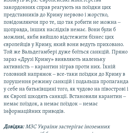
візьмуть верх. Європейські міністерства
закордонних справ реагують на поїздки цих
представників до Криму нервово і жорстко,
повідомляючи про те, що так робити не можна ‒
щоправда, інших наслідків немає. Вони були б
можливі, якби вийшло відстежити бізнес цих
європейців у Криму, який вони ведуть приховано.
Той же Вальдегамбері дуже боїться санкцій. Прямо
зараз «Друзі Криму» виявляють маленьку
активність ‒ карантин зіграв проти них. Їхній
головний напрямок ‒ все-таки поїздки до Криму в
порушення режиму санкцій і подальша пропаганда
у себе на батьківщині того, як чудово на півострові і
як Європі шкодять санкції. Встановили карантин ‒
немає поїздок, а немає поїздок ‒ немає
інформаційних приводів.
Довідка:
МЗС України застерігає іноземних