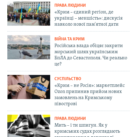
ПРАВА ЛЮДИНИ
«Крим – єдиний регіон, де
українці – меншість»: дискусія
навколо нової пам'ятної дати
ВІЙНА ТА КРИМ
Російська влада обіцяє закрити
морський шлях українським
БпЛА до Севастополя. Чи реально
це?
СУСПІЛЬСТВО
«Крим – не Росія»: маркетплейс
Ozon припинив прийом нових
замовлень на Кримському
півострові
ПРАВА ЛЮДИНИ
Мить – і ти шпигун. Як у
кримських судах розглядають