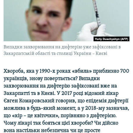
ВІДЕОУРОКИ «ELIFBE»
Русский
СВІДЧЕННЯ ОКУПАЦІЇ
Qırımtatar
УКРАЇНСЬКА ПРОБЛЕМА КРИМУ
ДОЛУЧАЙСЯ!
ІНФОГРАФІКА
Випадки захворювання на дифтерію уже зафіксовані в
Закарпатській області та столиці України – Києві
Усі сайти RFE/RL
Хвороба, яка у 1990-х роках «вбила» приблизно 700
українців, знову повертається? Випадки
захворювання на дифтерію зафіксовані вже на
Закарпатті та в Києві. У 2017 році відомий лікар
Євген Комаровський говорив, що епідемія дифтерії
можлива в будь-який момент​, а у 2018-му зазначав,
що «кір – це квіточки», порівняно з дифтерією.
Чому лікарі так бояться цієї хвороби? Чи дійсно
вона настільки небезпечна чи це просте