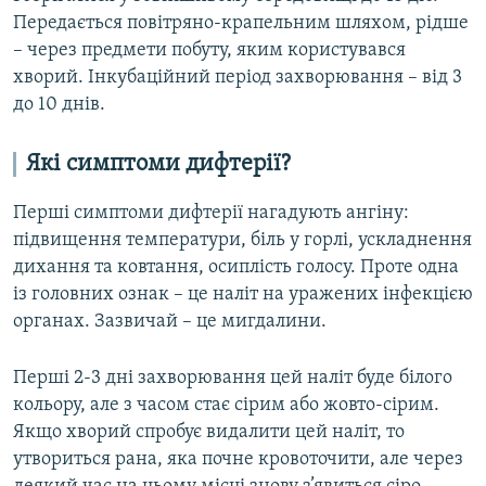
Передається повітряно-крапельним шляхом, рідше
– через предмети побуту, яким користувався
хворий. Інкубаційний період захворювання – від 3
до 10 днів.
Які симптоми дифтерії?
Перші симптоми дифтерії нагадують ангіну:
підвищення температури, біль у горлі, ускладнення
дихання та ковтання, осиплість голосу. Проте одна
із головних ознак – це наліт на уражених інфекцією
органах. Зазвичай – це мигдалини.
Перші 2-3 дні захворювання цей наліт буде білого
кольору, але з часом стає сірим або жовто-сірим.
Якщо хворий спробує видалити цей наліт, то
утвориться рана, яка почне кровоточити, але через