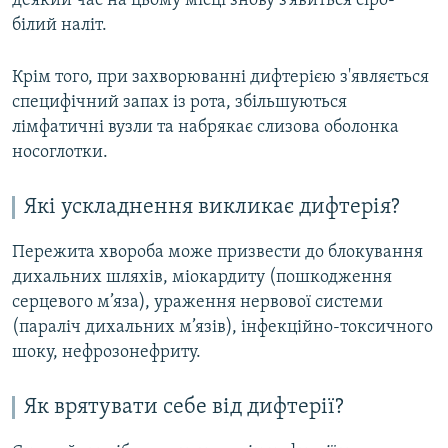
деякий час на цьому місці знову з’явиться сіро-
білий наліт.
Крім того, при захворюванні дифтерією з'являється
специфічний запах із рота, збільшуються
лімфатичні вузли та набрякає слизова оболонка
носоглотки.
Які ускладнення викликає дифтерія?
Пережита хвороба може призвести до блокування
дихальних шляхів, міокардиту (пошкодження
серцевого м’яза), ураження нервової системи
(параліч дихальних м’язів), інфекційно-токсичного
шоку, нефрозонефриту.
Як врятувати себе від дифтерії?