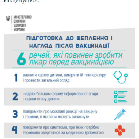
вакцинуєтеся.