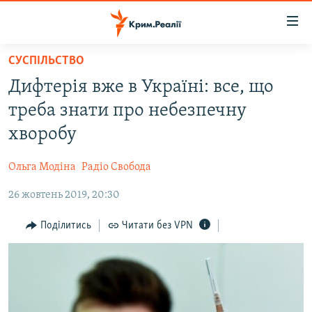
Доступність
посилання
Перейти
СУСПІЛЬСТВО
до
НОВИНИ
Дифтерія вже в Україні: все, що
основного
ВОДА.КРИМ
матеріалу
треба знати про небезпечну
ВІДЕО ТА ФОТО
Перейти
хворобу
до
ПОЛІТИКА
основної
Ольга Модіна
Радіо Свобода
БЛОГИ
навігації
Перейти
26 жовтень 2019, 20:30
ПОГЛЯД
до
ІНТЕРВ'Ю
Поділитись
Читати без VPN
пошуку
ВСЕ ЗА ДЕНЬ
СПЕЦПРОЕКТИ
ЯК ОБІЙТИ БЛОКУВАННЯ
ДЕПОРТАЦІЯ