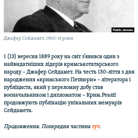
ВІДЕОУРОКИ «ELIFBE»
Русский
СВІДЧЕННЯ ОКУПАЦІЇ
Qırımtatar
УКРАЇНСЬКА ПРОБЛЕМА КРИМУ
ДОЛУЧАЙСЯ!
Джафер Сейдамет, 1950-ті роки
ІНФОГРАФІКА
1 (13) вересня 1889 року на світ з’явився один з
найвидатніших лідерів кримськотатарського
Усі сайти RFE/RL
народу – Джафер Сейдамет. На честь 130-ліття з дня
народження «кримського Петлюри» – літератора і
публіциста, який у переломну добу став
воєначальником і дипломатом – Крим.Реалії
продовжують публікацію унікальних мемуарів
Сейдамета.
Продовження. Попередня частина
тут
.