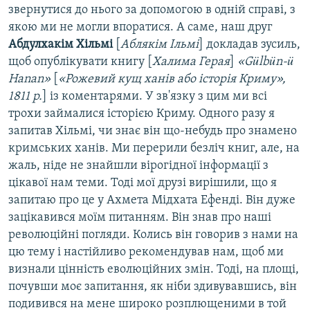
звернутися до нього за допомогою в одній справі, з
якою ми не могли впоратися. А саме, наш друг
Абдулхакім Хільмі
[
Аблякім Ільмі
] докладав зусиль,
щоб опублікувати книгу [
Халима Герая
]
«Gülbün-ü
Hanan»
[
«Рожевий кущ ханів або історія Криму»,
1811 р.
] із коментарями. У зв'язку з цим ми всі
трохи займалися історією Криму. Одного разу я
запитав Хільмі, чи знає він що-небудь про знамено
кримських ханів. Ми перерили безліч книг, але, на
жаль, ніде не знайшли вірогідної інформації з
цікавої нам теми. Тоді мої друзі вирішили, що я
запитаю про це у Ахмета Мідхата Ефенді. Він дуже
зацікавився моїм питанням. Він знав про наші
революційні погляди. Колись він говорив з нами на
цю тему і настійливо рекомендував нам, щоб ми
визнали цінність еволюційних змін. Тоді, на площі,
почувши моє запитання, як ніби здивувавшись, він
подивився на мене широко розплющеними в той