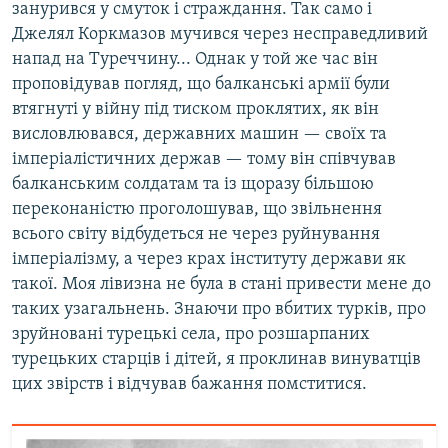
занурився у смуток і страждання. Так само і
Джелял Коркмазов мучився через несправедливий
напад на Туреччину... Однак у той же час він
проповідував погляд, що балканські армії були
втягнуті у війну під тиском проклятих, як він
висловлювався, державних машин — своїх та
імперіалістичних держав — тому він співчував
балканським солдатам та із щоразу більшою
переконаністю проголошував, що звільнення
всього світу відбудеться не через руйнування
імперіалізму, а через крах інституту держави як
такої. Моя лівизна не була в стані привести мене до
таких узагальнень. Знаючи про вбитих турків, про
зруйновані турецькі села, про розшарпаних
турецьких старців і дітей, я проклинав винуватців
цих звірств і відчував бажання помститися.