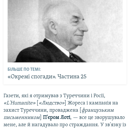
БІЛЬШЕ ПО ТЕМІ:
«Окремі спогади». Частина 25
Газети, які я отримував з Туреччини і Росії,
«L'Humanite»
[
«Людство»
] Жореса і кампанія на
захист Туреччини, проваджена [
французьким
письменником
]
П'єром Лоті
, — все це зворушувало
мене, але й нагадувало про страждання. У зв'язку із