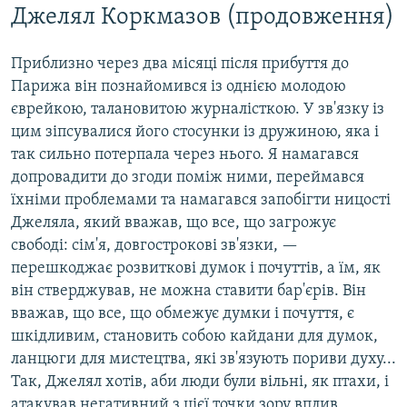
Джелял Коркмазов (продовження)
Приблизно через два місяці після прибуття до
Парижа він познайомився із однією молодою
єврейкою, талановитою журналісткою. У зв'язку із
цим зіпсувалися його стосунки із дружиною, яка і
так сильно потерпала через нього. Я намагався
допровадити до згоди поміж ними, переймався
їхніми проблемами та намагався запобігти ницості
Джеляла, який вважав, що все, що загрожує
свободі: сім'я, довгострокові зв'язки, —
перешкоджає розвиткові думок і почуттів, а їм, як
він стверджував, не можна ставити бар'єрів. Він
вважав, що все, що обмежує думки і почуття, є
шкідливим, становить собою кайдани для думок,
ланцюги для мистецтва, які зв'язують пориви духу...
Так, Джелял хотів, аби люди були вільні, як птахи, і
атакував негативний з цієї точки зору вплив