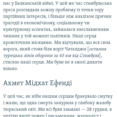
нас у Балканській війні. У цей же час стамбульська
преса розглядала кожну проблему із точки зору
партійних інтересів, і більше ніж аналізом причин
трагедії в економічному, соціальному чи
культурному аспектах, займалася знеславленням
чинних у той момент політиків. Наші серця
кровоточили місяцями. Ми відчували, що вся сила
ворога, який стояв біля воріт Чаталджи [
остання
турецька лінія оборони за 45 км від Стамбула
],
стискає наші серця. Ми були не в змозі дихати
вільно.
Ахмет Мідхат Ефенді
У цей час, як ніби нашим серцям бракувало смутку
і жалю, ще одна смерть занурила у глибоку жалобу
тюркський світ. Ми всі були зламані — 28 грудня, в
неділю вночі помер [
письменник, журналіст і