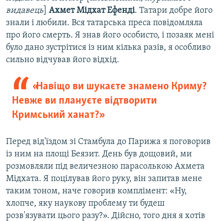
видавець
]
Ахмет Мідхат Ефенді
. Татари добре його
знали і любили. Вся татарська преса повідомляла
про його смерть. Я знав його особисто, і позаяк мені
було дано зустрітися із ним кілька разів, я особливо
сильно відчував його відхід.
«Навіщо ви шукаєте знамено Криму?
Невже ви плануєте відтворити
Кримський ханат?»
Перед від'їздом зі Стамбула до Парижа я поговорив
із ним на площі Беязит. День був дощовий, ми
розмовляли під величезною парасолькою Ахмета
Мідхата. Я поцілував його руку, він запитав мене
таким тоном, наче говорив комплімент: «Ну,
хлопче, яку наукову проблему ти будеш
розв'язувати цього разу?». Дійсно, того дня я хотів