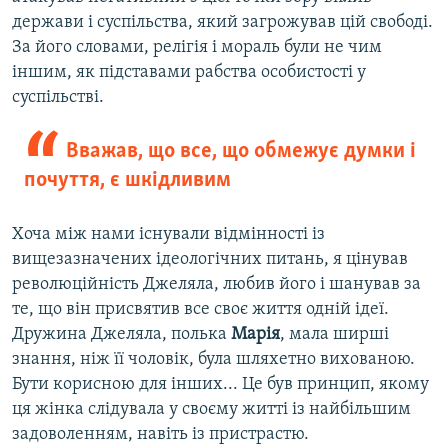
держави і суспільства, який загрожував цій свободі.
За його словами, релігія і мораль були не чим
іншим, як підставами рабства особистості у
суспільстві.
Вважав, що все, що обмежує думки і
почуття, є шкідливим
Хоча між нами існували відмінності із
вищезазначених ідеологічних питань, я цінував
революційність Джеляла, любив його і шанував за
те, що він присвятив все своє життя одній ідеї.
Дружина Джеляла, полька
Марія
, мала ширші
знання, ніж її чоловік, була шляхетно вихованою.
Бути корисною для інших... Це був принцип, якому
ця жінка слідувала у своєму житті із найбільшим
задоволенням, навіть із пристрастю.