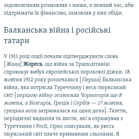
задоволенням розмовляв з ними, а певний час, аби
підтримати їх фінансово, замовляв у них обіди.
Балканська війна і російські
татари
У 1911 році події почали підтверджувати слова
[
Жана
]
Жореса
, що війна за Триполітанію
спровокує вибух європейської порохової діжки. 18
жовтня 1912 року розпочалася [
Перша
] Балканська
війна, яка потрясла Туреччину і весь тюркський
світ [
першою війну оголосила Чорногорія ще 8
жовтня, а Болгарія, Греція і Сербія — 17 жовтня,
грецька нота затрималася на один день
]. Газети,
періодичні видання та листи, які я отримував з
Туреччини і Росії, гірко описували, як увесь
тюркський світ плаче кривавими сльозами. Я