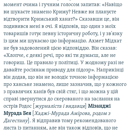
момент очима і гучним голосом запитав: «Навіщо
ви шукаєте знамено Криму? Невже ви плануєте
відтворити Кримський ханат?» Сказавши це, він
подивився мені в очі. Я відповів, що один з моїх
товаришів готує певну історичну роботу, і у зв'язку
із цим ми шукаємо цю інформацію. Ахмет Мідхат
не був задоволений цією відповіддю. Він сказав:
«Хлопче, є деякі речі, про які ти думаєш, але не
говориш. Це правило у політиці. У жодному разі не
давайте росіянам приводу для підозр». Наприкінці
він додав, що він не володіє точною інформацією
про ханське знамено, лише зазначив, що у кожного
з правлячих ханів був свій стяг, і що можна у цій
справі звернутися до скерованого на заслання на
острів Родос [
журналіста і видавця
]
Мізанджі
Мурада Бея
[
Хаджі-Мурада Амірова, родом з
Дагестану
]. Я відправив тому рекомендованого
листа із питанням, але він також відповів, що не