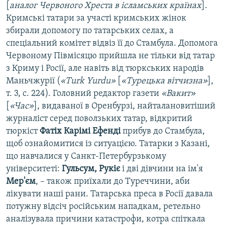
[
аналог Червоного Хреста в ісламських країнах
].
Кримські татари за участі кримських жінок
збирали допомогу по татарських селах, а
спеціальний комітет відвіз її до Стамбула. Допомога
Червоному Півмісяцю прийшла не тільки від татар
з Криму і Росії, але навіть від тюркських народів
Маньчжурії (
«Turk Yurdu»
[
«Турецька вітчизна»
],
т. 3, с. 224). Головний редактор газети
«Вакит»
[
«Час»
], видаваної в Оренбурзі, найталановитіший
журналіст серед поволзьких татар, відкритий
тюркіст
Фатіх Карімі Ефенді
прибув до Стамбула,
щоб ознайомитися із ситуацією. Татарки з Казані,
що навчалися у Санкт-Петербурзькому
університеті:
Гульсум, Рукіє
і дві дівчини на ім'я
Мер'єм
, – також приїхали до Туреччини, аби
лікувати наші рани. Татарська преса в Росії давала
потужну відсіч російським нападкам, ретельно
аналізувала причини катастрофи, котра спіткала