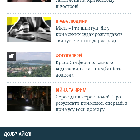
замовлень на Кримському
півострові
ПРАВА ЛЮДИНИ
Мить – і ти шпигун. Як у
кримських судах розглядають
звинувачення в держзраді
ФОТОГАЛЕРЕЇ
Краса Сімферопольського
водосховища та занедбаність
довкола
ВІЙНА ТА КРИМ
Сорок днів, сорок ночей. Про
результати кримської операції з
примусу Росії до миру
ДОЛУЧАЙСЯ!