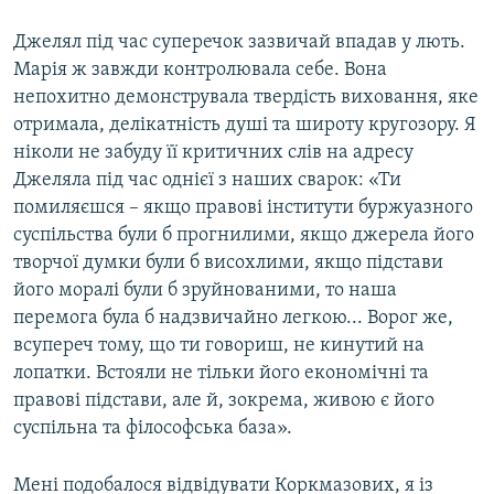
Джелял під час суперечок зазвичай впадав у лють.
Марія ж завжди контролювала себе. Вона
непохитно демонструвала твердість виховання, яке
отримала, делікатність душі та широту кругозору. Я
ніколи не забуду її критичних слів на адресу
Джеляла під час однієї з наших сварок: «Ти
помиляєшся – якщо правові інститути буржуазного
суспільства були б прогнилими, якщо джерела його
творчої думки були б висохлими, якщо підстави
його моралі були б зруйнованими, то наша
перемога була б надзвичайно легкою... Ворог же,
всупереч тому, що ти говориш, не кинутий на
лопатки. Встояли не тільки його економічні та
правові підстави, але й, зокрема, живою є його
суспільна та філософська база».
Мені подобалося відвідувати Коркмазових, я із