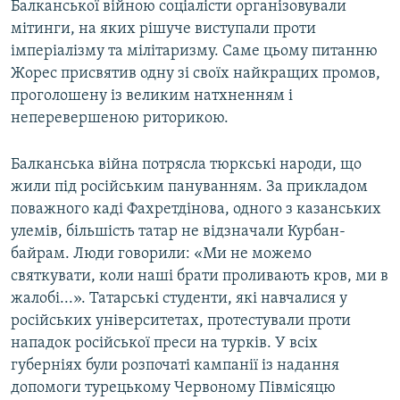
Балканської війною соціалісти організовували
мітинги, на яких рішуче виступали проти
імперіалізму та мілітаризму. Саме цьому питанню
Жорес присвятив одну зі своїх найкращих промов,
проголошену із великим натхненням і
неперевершеною риторикою.
Балканська війна потрясла тюркські народи, що
жили під російським пануванням. За прикладом
поважного каді Фахретдінова, одного з казанських
улемів, більшість татар не відзначали Курбан-
байрам. Люди говорили: «Ми не можемо
святкувати, коли наші брати проливають кров, ми в
жалобі...». Татарські студенти, які навчалися у
російських університетах, протестували проти
нападок російської преси на турків. У всіх
губерніях були розпочаті кампанії із надання
допомоги турецькому Червоному Півмісяцю