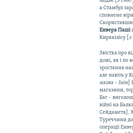
Мідьє [
з 1960
а Стамбул за
сповнене віри
Скориставшис
Енвера Паші
Кирккілісу [
з
Звістка про в
домі, як і по
зростання нац
але навіть у 
назва – Інін
] 
магазини, тор
Баг – виголош
війні на Балка
Сейдамета]. Х
Туреччини доб
операції Енве