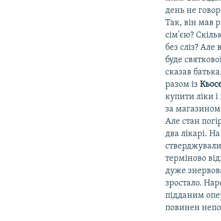
день не говор
Так, він мав р
сім'єю? Скіль
без сліз? Але 
буде святкової
сказав батька
разом із
Кьос
купити ліки і
за магазином.
Але стан пог
два лікарі. Н
стверджували,
терміново від
дуже знервов
зростало. Нар
підданим опера
повинен непо