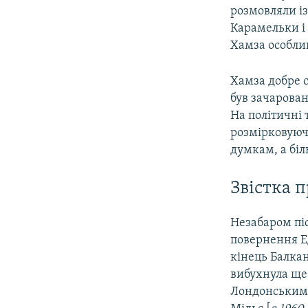
розмовляли із
Карамельки і 
Хамза особлив
Хамза добре с
був зачарован
На політичні 
розмірковуючи
думкам, а біл
Звістка 
Незабаром піс
повернення Е
кінець Балкан
вибухнула ще
Лондонським 