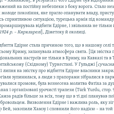
 р. – Кийикьой
], в результаті чого Едірне був відібрани
ражений на постійну небезпеки з боку ворога. Стало н
 молоде покоління, яке прагло опанувати владу, присту
ь сприятливою ситуацією, турецька армія під команд
промарширувала відбити Едірне, і звільнила не тільки й
 1924 р. – Киркларелі
], Діметоку й околиці.
ідбиття Едірне стала причиною того, що в нашому селі 
 всьому Криму, запанувала атмосфера свята. [Ця звістка
іональних настроїв не тільки в Криму, на Кавказі та в 
Китайському (Східному) Туркестані. У Гульджі [
сучасна
11 липня на звістку про відбиття Едірне власники закри
гівля зупинилася, а люди з прапорами зібралися в пар
увалися промови, була вознесена молитва Фатіха за ду
нах і організовані урочисті трапези (Türk Yurdu, стор. 9
амза радів більше за всіх, тому що в ті дні планував по
ровольцем. Визволення Едірне і важлива роль, яку зіг
р Бей, захопили Хамзу і сповнили його надією – на той