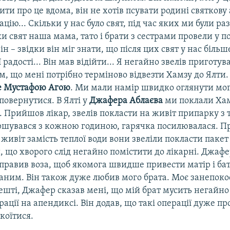
ити про це вдома, він не хотів псувати родині святкову
ацію... Скільки у нас було свят, під час яких ми були ра
ки свят наша мама, тато і брати з сестрами провели у по
він – звідки він міг знати, що після цих свят у нас біль
 радості... Він мав відійти... Я негайно звелів приготув
м, що мені потрібно терміново відвезти Хамзу до Ялти
е Мустафою Агою
. Ми мали намір швидко оглянути мог
 повернутися. В Ялті у
Джафера Аблаєва
ми поклали Хам
 Прийшов лікар, звелів покласти на живіт припарку з т
іршувався з кожною годиною, гарячка посилювалася. 
а живіт замість теплої води вони звеліли покласти пакет 
 що хворого слід негайно помістити до лікарні. Джаф
правив воза, щоб якомога швидше привести матір і бат
аним. Він також дуже любив мого брата. Моє занепок
ешті, Джафер сказав мені, що мій брат мусить негайно
ції на апендиксі. Він додав, що такі операції дуже прос
коїтися.