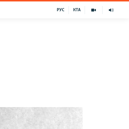
РУС
КТА