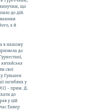
й в Туреччини,
еминучим, що
пило до дій.
уванням
ого, а й
та в нашому
 призвела до
Туркестані,
 китайська
ли свої
ку Гульшен
ші загиблих у
11) – прим. Д.
їхати до
рав у цій
 час Енвер