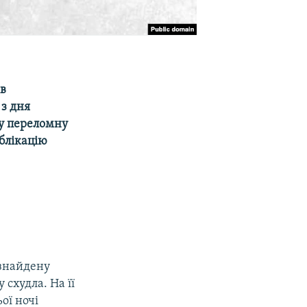
ів
 з дня
 у переломну
блікацію
 знайдену
 схудла. На її
ої ночі