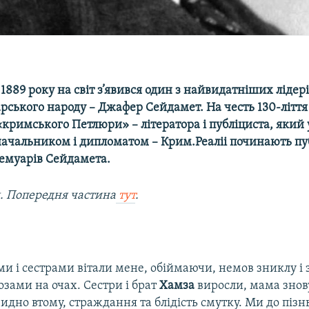
я 1889 року на світ з’явився один з найвидатніших лідер
ського народу – Джафер Сейдамет. На честь 130-ліття
кримського Петлюри» – літератора і публіциста, який
єначальником і дипломатом – Крим.Реаліі починають пу
емуарів Сейдамета.​
 Попередня частина
тут
.
и і сестрами вітали мене, обіймаючи, немов зниклу і
ьозами на очах. Сестри і брат
Хамза
виросли, мама знову
видно втому, страждання та блідість смутку. Ми до пізнь