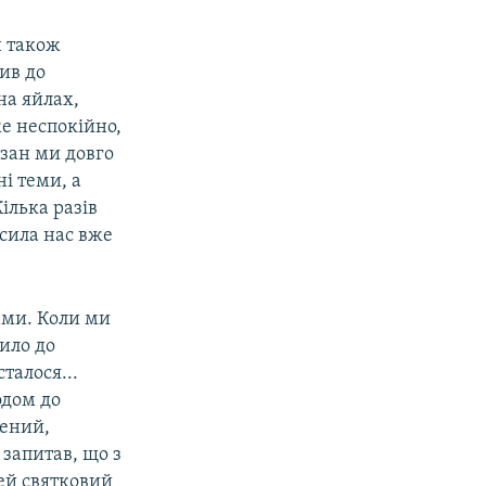
н також
ив до
на яйлах,
же неспокійно,
азан ми довго
і теми, а
ілька разів
осила нас вже
ами. Коли ми
дило до
талося...
одом до
жений,
 запитав, що з
цей святковий