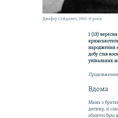
Джафер Сейдамет, 1950-ті роки
1 (13) вересн
кримськотатар
народження «
добу став во
унікальних м
Продовження.
Вдома
Мама з братам
дитину, зі сл
обличчі було 