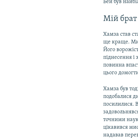
Бей був найб
Мій брат
Хамза став ст
ще краще. Ми
Його ворожіст
піднесення і 
повинна впас
цього домогт
Хамза був тод
подобалися ди
посилилися. В
задовольнявс
точними наука
цікавився мис
надавав перев