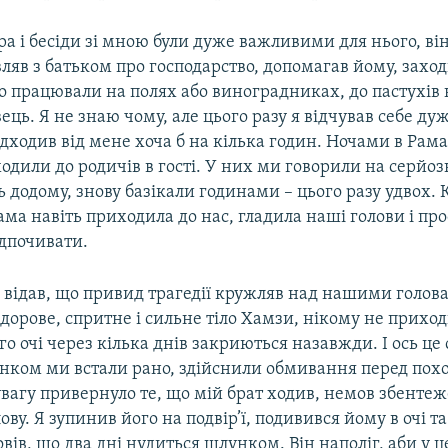
ра і бесіди зі мною були дуже важливими для нього, ві
яв з батьком про господарство, допомагав йому, заход
о працювали на полях або виноградниках, до пастухів 
вець. Я не знаю чому, але цього разу я відчував себе ду
дходив від мене хоча б на кілька годин. Ночами в Рам
одили до родичів в гості. У них ми говорили на серйозн
додому, знову базікали годинами – цього разу удвох. К
ма навіть приходила до нас, гладила наші голови і пр
ідпочивати.
е відав, що привид трагедії кружляв над нашими голов
дорове, спритне і сильне тіло Хамзи, нікому не прихо
го очі через кілька днів закриються назавжди. І ось це с
нком ми встали рано, здійснили обмивання перед пох
вагу привернуло те, що мій брат ходив, немов збенте
ву. Я зупинив його на подвір’ї, подивився йому в очі та
овів, що два дні нудиться шлунком. Він наполіг, аби у 