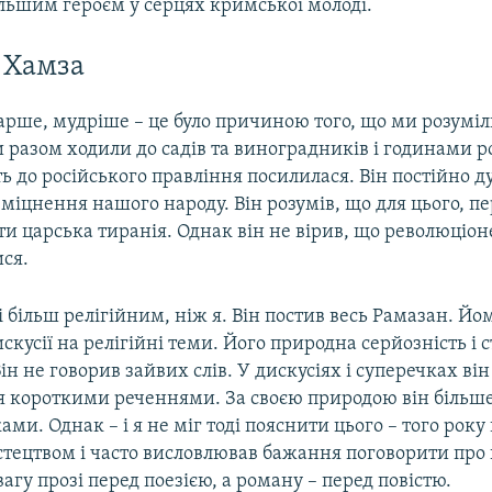
ільшим героєм у серцях кримської молоді.
 Хамза
арше, мудріше – це було причиною того, що ми розуміл
 разом ходили до садів та виноградників і годинами р
ь до російського правління посилилася. Він постійно д
зміцнення нашого народу. Він розумів, що для цього, пе
ти царська тиранія. Однак він не вірив, що революціо
ися.
і більш релігійним, ніж я. Він постив весь Рамазан. Йо
скусії на релігійні теми. Його природна серйозність і с
ін не говорив зайвих слів. У дискусіях і суперечках він
я короткими реченнями. За своєю природою він більше
ми. Однак – і я не міг тоді пояснити цього – того року
тецтвом і часто висловлював бажання поговорити про 
агу прозі перед поезією, а роману – перед повістю.