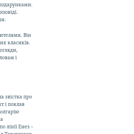
 подарунками.
зповіді.
ни.
чителями. Він
их класиків.
погляди,
ловам і
а звістка про
т і поклав
Болгарію
За
 лінії Енез –