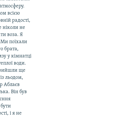
 атмосферу.
зом всією
вній радості,
ше ніколи не
ати воза. Я
. Ми поїхали
о брата,
зу у кімнатці
еплої води.
Прийшли ще
із льодом,
ер Аблаєв
ька. Він був
оєння
 бути
ті, і я не