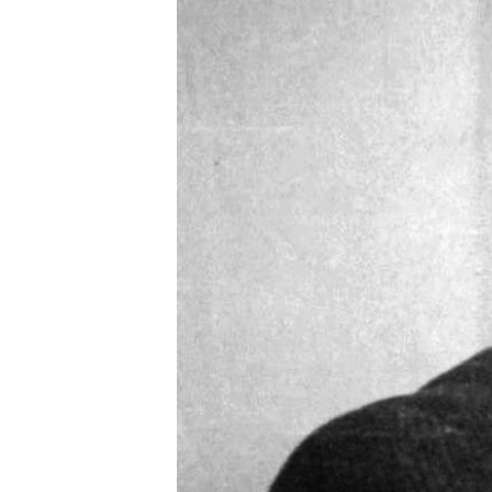
ВІДЕОУРОКИ «ELIFBE»
СВІДЧЕННЯ ОКУПАЦІЇ
УКРАЇНСЬКА ПРОБЛЕМА КРИМУ
ІНФОГРАФІКА