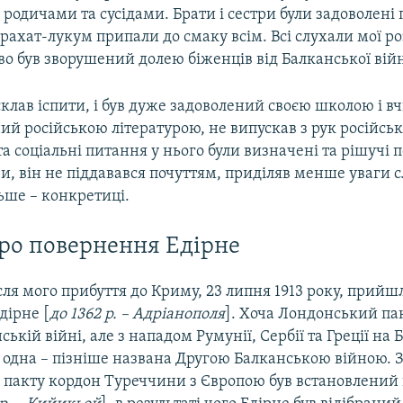
 родичами та сусідами. Брати і сестри були задоволені
рахат-лукум припали до смаку всім. Всі слухали мої ро
о був зворушений долею біженців від Балканської вій
клав іспити, і був дуже задоволений своєю школою і в
ий російською літературою, не випускав з рук російськ
та соціальні питання у нього були визначені та рішучі 
, він не піддавався почуттям, приділяв менше уваги с
ьше – конкретиці.
про повернення Едірне
ля мого прибуття до Криму, 23 липня 1913 року, прийшл
дірне [
до 1362 р. – Адріанополя
]. Хоча Лондонський пак
ській війні, але з нападом Румунії, Сербії та Греції на 
 одна – пізніше названа Другою Балканською війною. 
пакту кордон Туреччини з Європою був встановлений по