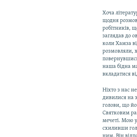
Хоча літерату
щодня розмовл
робітників, щ
заглядав до о
коли Хамза ві
розмовляли, х
повернувшись 
наша бідна ма
вкладатися в
Ніхто з нас н
дивилися на з
голови, що йо
Святковим ра
мечеті. Мою у
схиливши голо
ним. Він відп