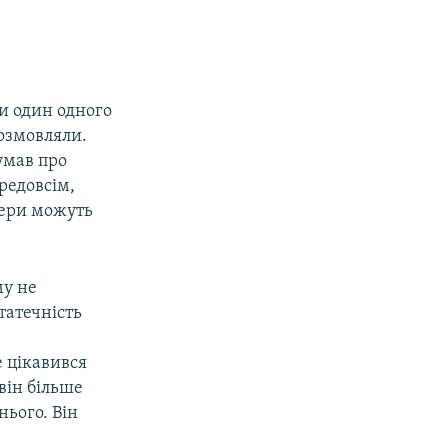
и один одного
озмовляли.
умав про
редовсім,
нери можуть
му не
татечність
 цікавився
 він більше
нього. Він