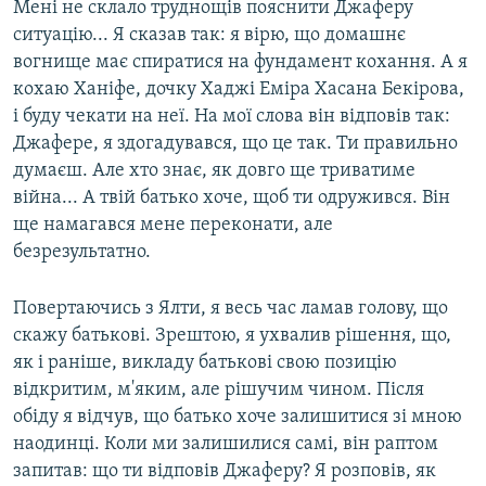
Мені не склало труднощів пояснити Джаферу
ситуацію... Я сказав так: я вірю, що домашнє
вогнище має спиратися на фундамент кохання. А я
кохаю Ханіфе, дочку Хаджі Еміра Хасана Бекірова,
і буду чекати на неї. На мої слова він відповів так:
Джафере, я здогадувався, що це так. Ти правильно
думаєш. Але хто знає, як довго ще триватиме
війна... А твій батько хоче, щоб ти одружився. Він
ще намагався мене переконати, але
безрезультатно.
Повертаючись з Ялти, я весь час ламав голову, що
скажу батькові. Зрештою, я ухвалив рішення, що,
як і раніше, викладу батькові свою позицію
відкритим, м'яким, але рішучим чином. Після
обіду я відчув, що батько хоче залишитися зі мною
наодинці. Коли ми залишилися самі, він раптом
запитав: що ти відповів Джаферу? Я розповів, як