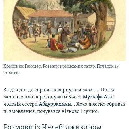
Християн Гейслер. Розваги кримських татар. Початок 19
століття
За два дні до справи повернулася мама... Потім
мене почали переконувати Кьосе
Мустафа Ага
і
чоловік сестри
Абдуррахман
... Хоча я легко обривав
ці вмовляння, почувався ніяково і сумно.
Розмови із Челебіджиханом