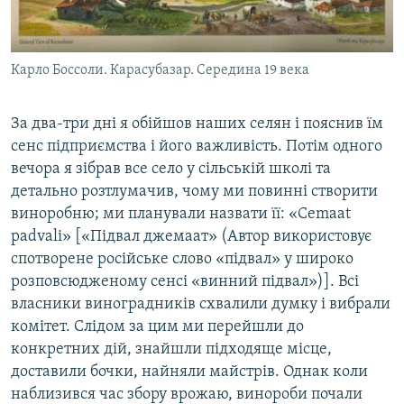
Карло Боссоли. Карасубазар. Середина 19 века
За два-три дні я обійшов наших селян і пояснив їм
сенс підприємства і його важливість. Потім одного
вечора я зібрав все село у сільській школі та
детально розтлумачив, чому ми повинні створити
виноробню; ми планували назвати її: «Сemaat
padvali» [«Підвал джемаат» (Автор використовує
спотворене російське слово «підвал» у широко
розповсюдженому сенсі «винний підвал»)]. Всі
власники виноградників схвалили думку і вибрали
комітет. Слідом за цим ми перейшли до
конкретних дій, знайшли підходяще місце,
доставили бочки, найняли майстрів. Однак коли
наблизився час збору врожаю, винороби почали