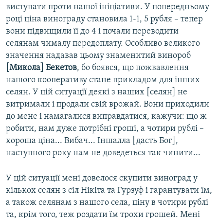
виступати проти нашої ініціативи. У попередньому
році ціна винограду становила 1-1, 5 рубля – тепер
вони підвищили її до 4 і почали переводити
селянам чималу передоплату. Особливо великого
значення надавав цьому знаменитий винороб
[Микола] Бекетов
, бо боявся, що пожвавлення
нашого кооперативу стане прикладом для інших
селян. У цій ситуації деякі з наших [селян] не
витримали і продали свій врожай. Вони приходили
до мене і намагалися виправдатися, кажучи: що ж
робити, нам дуже потрібні гроші, а чотири рублі –
хороша ціна... Вибач... Іншалла [дасть Бог],
наступного року нам не доведеться так чинити...
У цій ситуації мені довелося скупити виноград у
кількох селян з сіл Нікіта та Гурзуф і гарантувати їм,
а також селянам з нашого села, ціну в чотири рублі
та, крім того, теж роздати їм трохи грошей. Мені