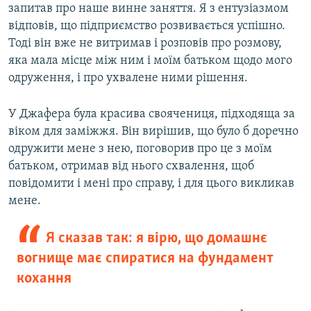
запитав про наше винне заняття. Я з ентузіазмом
відповів, що підприємство розвивається успішно.
Тоді він вже не витримав і розповів про розмову,
яка мала місце між ним і моїм батьком щодо мого
одруження, і про ухвалене ними рішення.
У Джафера була красива своячениця, підходяща за
віком для заміжжя. Він вирішив, що було б доречно
одружити мене з нею, поговорив про це з моїм
батьком, отримав від нього схвалення, щоб
повідомити і мені про справу, і для цього викликав
мене.
Я сказав так: я вірю, що домашнє
вогнище має спиратися на фундамент
кохання