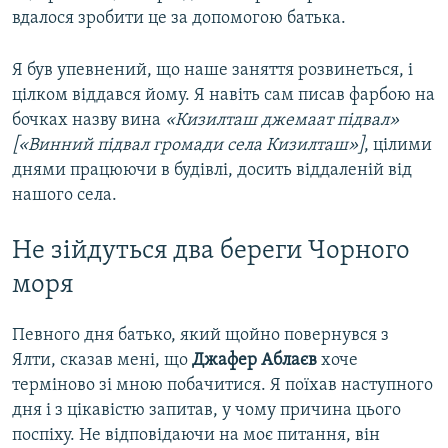
вдалося зробити це за допомогою батька.
Я був упевнений, що наше заняття розвинеться, і
цілком віддався йому. Я навіть сам писав фарбою на
бочках назву вина
«Кизилташ джемаат підвал»
[«Винний підвал громади села Кизилташ»]
, цілими
днями працюючи в будівлі, досить віддаленій від
нашого села.
Не зійдуться два береги Чорного
моря
Певного дня батько, який щойно повернувся з
Ялти, сказав мені, що
Джафер Аблаєв
хоче
терміново зі мною побачитися. Я поїхав наступного
дня і з цікавістю запитав, у чому причина цього
поспіху. Не відповідаючи на моє питання, він