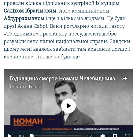
провели кілька підпільних зустрічей із купцем
Саліхом Ібрагімовим
, його компаньйоном
Абдуррахманом
і ще з кількома людьми. Це були
друзі Асана Сабрі. Вони регулярно читали газету
«Терджиман» і російську пресу, досить добре
розуміли сенс нашої національної справи. Завдяки
цьому мені вдалося зав'язати там контакти легше і
впевненіше, ніж де-небудь ще.
Годовщина смерти Номана Челебиджихана. Гибель и величие | Tugra (видео)
by
Крим.Реалії
No media source currently available
0:00
1:29