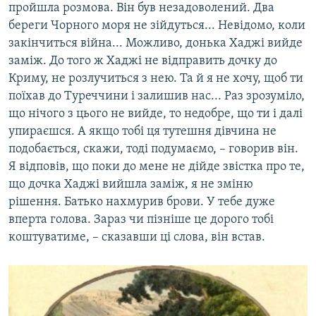
пройшла розмова. Він був незадоволений. Два
береги Чорного моря не зійдуться... Невідомо, коли
закінчиться війна... Можливо, донька Хаджі вийде
заміж. До того ж Хаджі не відправить дочку до
Криму, не розлучиться з нею. Та й я не хочу, щоб ти
поїхав до Туреччини і залишив нас... Раз зрозуміло,
що нічого з цього не вийде, то недобре, що ти і далі
упираєшся. А якщо тобі ця тутешня дівчина не
подобається, скажи, тоді подумаємо, – говорив він.
Я відповів, що поки до мене не дійде звістка про те,
що дочка Хаджі вийшла заміж, я не зміню
рішення. Батько нахмурив брови. У тебе дуже
вперта голова. Зараз чи пізніше це дорого тобі
коштуватиме, – сказавши ці слова, він встав.