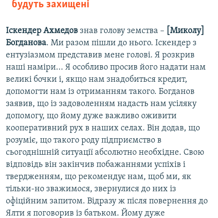
будуть захищені
Іскендер Ахмедов
знав голову земства –
[Миколу]
Богданова
. Ми разом пішли до нього. Іскендер з
ентузіазмом представив мене голові. Я розкрив
наші наміри... Я особливо просив його надати нам
великі бочки і, якщо нам знадобиться кредит,
допомогти нам із отриманням такого. Богданов
заявив, що із задоволенням надасть нам усіляку
допомогу, що йому дуже важливо оживити
кооперативний рух в наших селах. Він додав, що
розуміє, що такого роду підприємство в
сьогоднішній ситуації абсолютно необхідне. Свою
відповідь він закінчив побажаннями успіхів і
твердженням, що рекомендує нам, щоб ми, як
тільки-но зважимося, звернулися до них із
офіційним запитом. Відразу ж після повернення до
Ялти я поговорив із батьком. Йому дуже