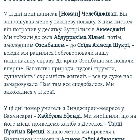
У ті дні мені написав
[Номан] Челебіджіхан
. Він
запрошував мене у тижневу поїздку. З цим листом
він потрапив у десятку. Зустрілися в
Акмесджіті
.
Ми поїхали до села
Абдуррахіма Хільмі
, потім,
змолодшим
Озенбашем
– до
Сеїда Ахмеда Шукрі,
–
всюди ми радилися і обговорювали нашу
національну справу. До країв Озенбаша ми поїхали
вперше. Багатство природи, чудові струмки,
душевність і скромність жителів – все це дуже нас
зачаровувало. Нам там все сподобалося. Ми
закохалися у ті краї.
У ці дні помер учитель з Зинджирли-медресе у
Бахчисараї –
Хабібулла Ефенді
. Ми вирішили, що на
його місце приведемо хатіба з Дерекоя –
Тарпі
Ібрагіма Ефенді
. З цією метою ми провели в
Бахчисараї розмову із
Асаном Сабрі Айвазовим
.