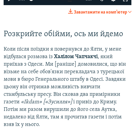
Завантажити на комп'ютер
Розкрийте обійми, ось ми йдемо
Коли після поїздки я повернувся до Ялти, у мене
відбулася розмова із
Халілом Чапчакчі
, який
приїхав з Одеси. Ми [раніше] домовилися, що він
візьме на себе обов'язки перекладача з турецької
мови в бюро Генерального штабу в Одесі. Завдяки
цьому він отримав можливість вивчати
стамбульську пресу. Він сховав два примірники
газети
«Ikdam» [«Зусилля»]
і привіз до Криму.
Потім ми разом вирушили до його села Аутка,
недалеко від Ялти, там я прочитав газети і потім
взяв їх у нього.