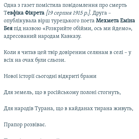
Одна з газет помістила повідомлення про смерть
Т
евфіка Фікрета
[19 серпня 1915 р.].
Друга –
опублікувала вірш турецького поета
Мехмета Еміна
Бея
під назвою «Розкрийте обійми, ось ми йдемо»,
адресований народам Кавказу.
Коли я читав цей твір довіреним селянам в селі – у
всіх на очах були сльози.
Нової історії сьогодні відкриті брами
Для земель, що в російському полоні стогнуть,
Для народів Турана, що в кайданах тирана живуть,
Прапор розвіває.