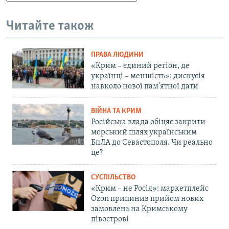
Читайте також
ПРАВА ЛЮДИНИ
«Крим – єдиний регіон, де
українці – меншість»: дискусія
навколо нової пам'ятної дати
ВІЙНА ТА КРИМ
Російська влада обіцяє закрити
морський шлях українським
БпЛА до Севастополя. Чи реально
це?
СУСПІЛЬСТВО
«Крим – не Росія»: маркетплейс
Ozon припинив прийом нових
замовлень на Кримському
півострові