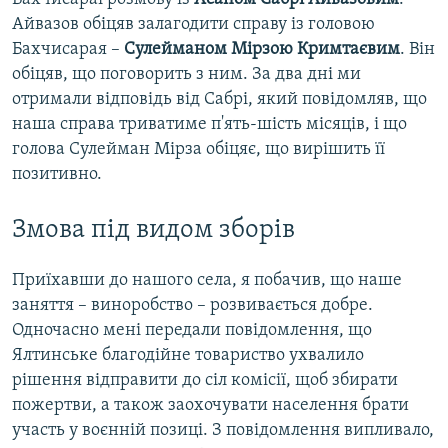
Айвазов обіцяв залагодити справу із головою
Бахчисарая –
Сулейманом Мірзою Кримтаєвим
. Він
обіцяв, що поговорить з ним. За два дні ми
отримали відповідь від Сабрі, який повідомляв, що
наша справа триватиме п'ять-шість місяців, і що
голова Сулейман Мірза обіцяє, що вирішить її
позитивно.
Змова під видом зборів
Приїхавши до нашого села, я побачив, що наше
заняття – виноробство – розвивається добре.
Одночасно мені передали повідомлення, що
Ялтинське благодійне товариство ухвалило
рішення відправити до сіл комісії, щоб збирати
пожертви, а також заохочувати населення брати
участь у воєнній позиці. З повідомлення випливало,