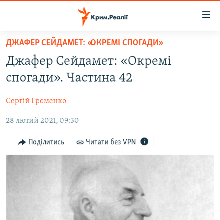
Доступність
посилання
Перейти
ДЖАФЕР СЕЙДАМЕТ: «ОКРЕМІ СПОГАДИ»
до
НОВИНИ
Джафер Сейдамет: «Окремі
основного
ВОДА.КРИМ
матеріалу
спогади». Частина 42
ВІДЕО ТА ФОТО
Перейти
до
Сергій Громенко
ПОЛІТИКА
основної
28 лютий 2021, 09:30
БЛОГИ
навігації
Перейти
ПОГЛЯД
Поділитись
Читати без VPN
до
ІНТЕРВ'Ю
пошуку
ВСЕ ЗА ДЕНЬ
СПЕЦПРОЕКТИ
ЯК ОБІЙТИ БЛОКУВАННЯ
ДЕПОРТАЦІЯ