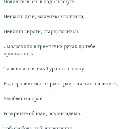
Подивіться, очі в надії плачуть.
Нещасні діви, маленькі хлопчики,
Невинні сироти, старці посивілі
Смолоскипи в тремтячих руках до тебе
простягають.
Ти ж визволитель Турана з полону,
Від європейського ярма край твій чин звільнить,
Улюблений край.
Розкрийте обійми, ось ми йдемо.
Тобі свобода, тобі визволення