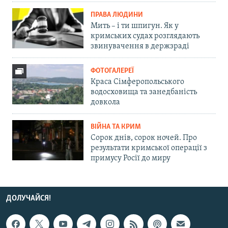
ПРАВА ЛЮДИНИ
Мить – і ти шпигун. Як у
кримських судах розглядають
звинувачення в держзраді
ФОТОГАЛЕРЕЇ
Краса Сімферопольського
водосховища та занедбаність
довкола
ВІЙНА ТА КРИМ
Сорок днів, сорок ночей. Про
результати кримської операції з
примусу Росії до миру
ДОЛУЧАЙСЯ!