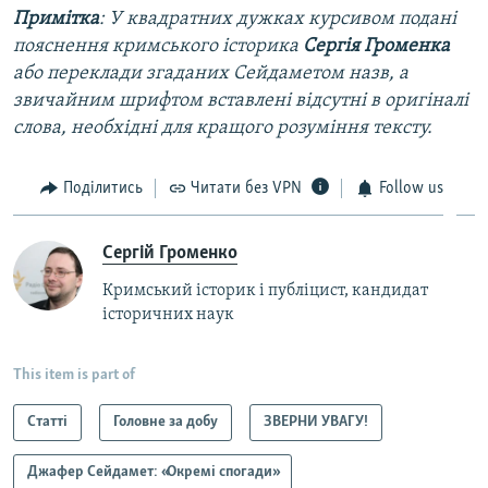
Примітка
: У квадратних дужках курсивом подані
пояснення кримського історика
Сергія Громенка
або переклади згаданих Сейдаметом назв, а
звичайним шрифтом вставлені відсутні в оригіналі
слова, необхідні для кращого розуміння тексту.
Поділитись
Читати без VPN
Follow us
Сергій Громенко
Кримський історик і публіцист, кандидат
історичних наук
This item is part of
Статті
Головне за добу
ЗВЕРНИ УВАГУ!
Джафер Сейдамет: «Окремі спогади»