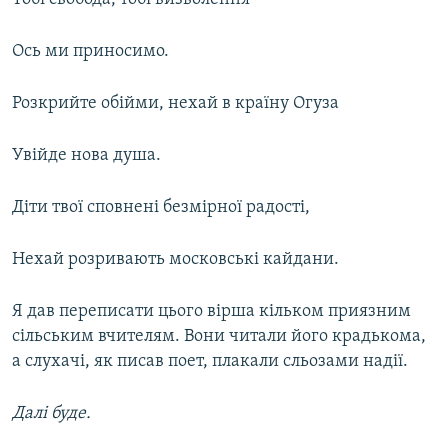
Ось ми приносимо.
Розкрийте обійми, нехай в країну Огуза
Увійде нова душа.
Діти твої сповнені безмірної радості,
Нехай розривають московські кайдани.
Я дав переписати цього вірша кільком приязним
сільським вчителям. Вони читали його крадькома,
а слухачі, як писав поет, плакали сльозами надії.
Далі буде.