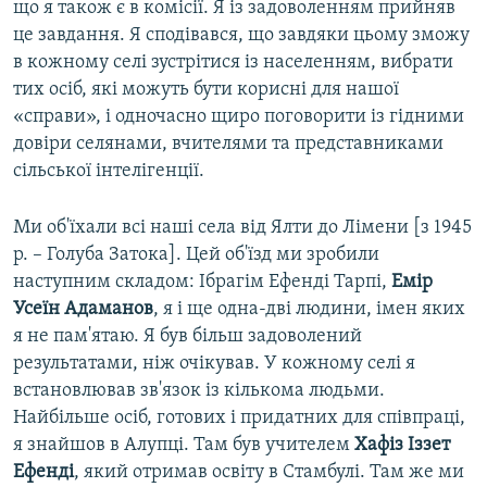
що я також є в комісії. Я із задоволенням прийняв
це завдання. Я сподівався, що завдяки цьому зможу
в кожному селі зустрітися із населенням, вибрати
тих осіб, які можуть бути корисні для нашої
«справи», і одночасно щиро поговорити із гідними
довіри селянами, вчителями та представниками
сільської інтелігенції.
Ми об'їхали всі наші села від Ялти до Лімени [з 1945
р. – Голуба Затока]. Цей об'їзд ми зробили
наступним складом: Ібрагім Ефенді Тарпі,
Емір
Усеїн Адаманов
, я і ще одна-дві людини, імен яких
я не пам'ятаю. Я був більш задоволений
результатами, ніж очікував. У кожному селі я
встановлював зв'язок із кількома людьми.
Найбільше осіб, готових і придатних для співпраці,
я знайшов в Алупці. Там був учителем
Хафіз Іззет
Ефенді
, який отримав освіту в Стамбулі. Там же ми