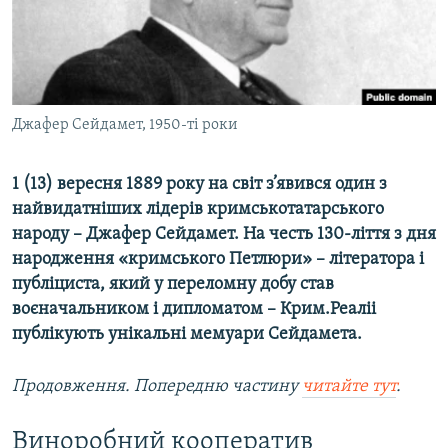
ВІДЕОУРОКИ «ELIFBE»
Русский
СВІДЧЕННЯ ОКУПАЦІЇ
Qırımtatar
УКРАЇНСЬКА ПРОБЛЕМА КРИМУ
ДОЛУЧАЙСЯ!
Джафер Сейдамет, 1950-ті роки
ІНФОГРАФІКА
1 (13) вересня 1889 року на світ з’явився один з
найвидатніших лідерів кримськотатарського
Усі сайти RFE/RL
народу – Джафер Сейдамет. На честь 130-ліття з дня
народження «кримського Петлюри» – літератора і
публіциста, який у переломну добу став
воєначальником і дипломатом – Крим.Реаліі
публікують унікальні мемуари Сейдамета.​
Продовження. Попередню частину
читайте тут
.​
Виноробний кооператив