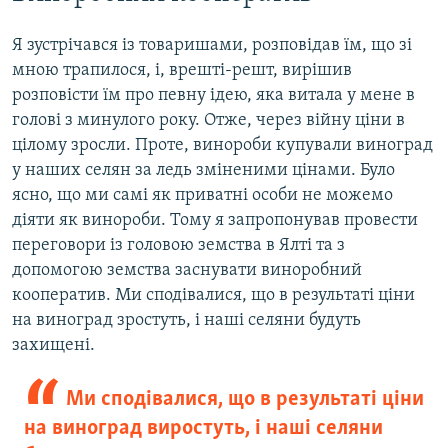
Я зустрічався із товаришами, розповідав їм, що зі
мною трапилося, і, врешті-решт, вирішив
розповісти їм про певну ідею, яка витала у мене в
голові з минулого року. Отже, через війну ціни в
цілому зросли. Проте, винороби купували виноград
у наших селян за ледь зміненими цінами. Було
ясно, що ми самі як приватні особи не можемо
діяти як винороби. Тому я запропонував провести
переговори із головою земства в Ялті та з
допомогою земства заснувати виноробний
кооператив. Ми сподівалися, що в результаті ціни
на виноград зростуть, і наші селяни будуть
захищені.
Ми сподівалися, що в результаті ціни
на виноград виростуть, і наші селяни