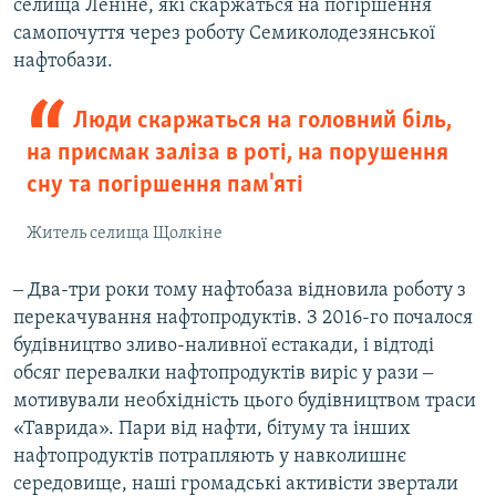
селища Леніне, які скаржаться на погіршення
самопочуття через роботу Семиколодезянської
нафтобази.
Люди скаржаться на головний біль,
на присмак заліза в роті, на порушення
сну та погіршення пам'яті
Житель селища Щолкіне
‒ Два-три роки тому нафтобаза відновила роботу з
перекачування нафтопродуктів. З 2016-го почалося
будівництво зливо-наливної естакади, і відтоді
обсяг перевалки нафтопродуктів виріс у рази ‒
мотивували необхідність цього будівництвом траси
«Таврида». Пари від нафти, бітуму та інших
нафтопродуктів потрапляють у навколишнє
середовище, наші громадські активісти звертали