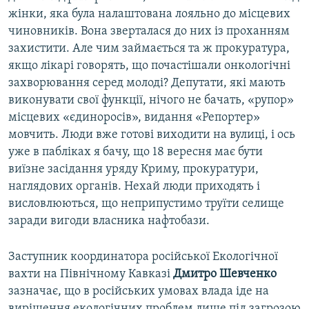
жінки, яка була налаштована лояльно до місцевих
чиновників. Вона зверталася до них із проханням
захистити. Але чим займається та ж прокуратура,
якщо лікарі говорять, що почастішали онкологічні
захворювання серед молоді? Депутати, які мають
виконувати свої функції, нічого не бачать, «рупор»
місцевих «єдиноросів», видання «Репортер»
мовчить. Люди вже готові виходити на вулиці, і ось
уже в пабліках я бачу, що 18 вересня має бути
виїзне засідання уряду Криму, прокуратури,
наглядових органів. Нехай люди приходять і
висловлюються, що неприпустимо труїти селище
заради вигоди власника нафтобази.
Заступник координатора російської Екологічної
вахти на Північному Кавказі
Дмитро Шевченко
зазначає, що в російських умовах влада іде на
вирішення екологічних проблем лише під загрозою