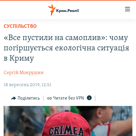
Доступність
посилання
Перейти
СУСПІЛЬСТВО
до
НОВИНИ
«Все пустили на самоплив»: чому
основного
ВОДА.КРИМ
матеріалу
погіршується екологічна ситуація
ВІДЕО ТА ФОТО
Перейти
в Криму
до
ПОЛІТИКА
основної
Сергій Мокрушин
БЛОГИ
навігації
Перейти
18 вересень 2019, 12:51
ПОГЛЯД
до
ІНТЕРВ'Ю
Поділитись
Читати без VPN
пошуку
ВСЕ ЗА ДЕНЬ
СПЕЦПРОЕКТИ
ЯК ОБІЙТИ БЛОКУВАННЯ
ДЕПОРТАЦІЯ