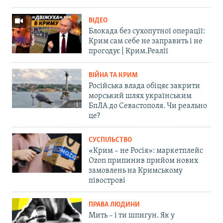
ВІДЕО
Блокада без сухопутної операції:
Крим сам себе не заправить і не
прогодує | Крим.Реалії
ВІЙНА ТА КРИМ
Російська влада обіцяє закрити
морський шлях українським
БпЛА до Севастополя. Чи реально
це?
СУСПІЛЬСТВО
«Крим – не Росія»: маркетплейс
Ozon припинив прийом нових
замовлень на Кримському
півострові
ПРАВА ЛЮДИНИ
Мить – і ти шпигун. Як у