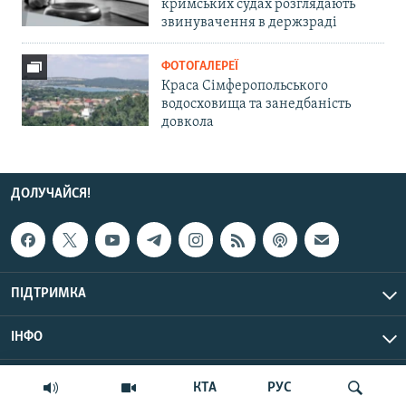
кримських судах розглядають
звинувачення в держзраді
ФОТОГАЛЕРЕЇ
Краса Сімферопольського
водосховища та занедбаність
довкола
ДОЛУЧАЙСЯ!
ПІДТРИМКА
ІНФО
© Крим.Реалії, 2026 | Усі права застережено.
КТА
РУС