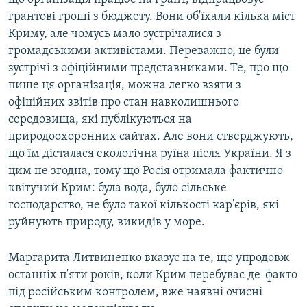
грантові гроші з бюджету. Вони об'їхали кілька міст
Криму, але чомусь мало зустрічалися з
громадськими активістами. Переважно, це були
зустрічі з офіційними представниками. Те, про що
пише ця організація, можна легко взяти з
офіційних звітів про стан навколишнього
середовища, які публікуються на
природоохоронних сайтах. Але вони стверджують,
що їм дісталася екологічна руїна після України. Я з
цим не згодна, тому що Росія отримала фактично
квітучий Крим: була вода, було сільське
господарство, не було такої кількості кар'єрів, які
руйнують природу, викидів у море.
Маргарита Литвиненко вказує на те, що упродовж
останніх п'яти років, коли Крим перебуває де-факто
під російським контролем, вже наявні очисні