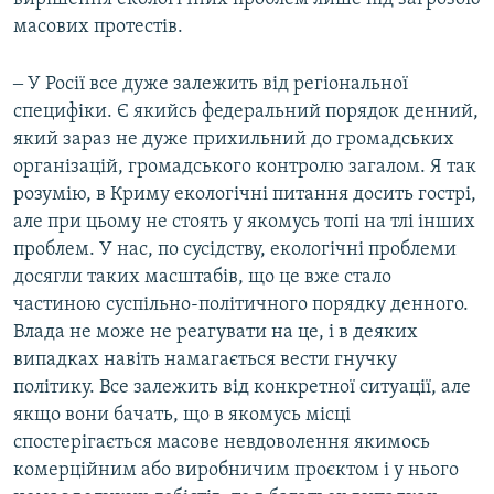
масових протестів.
‒ У Росії все дуже залежить від регіональної
специфіки. Є якийсь федеральний порядок денний,
який зараз не дуже прихильний до громадських
організацій, громадського контролю загалом. Я так
розумію, в Криму екологічні питання досить гострі,
але при цьому не стоять у якомусь топі на тлі інших
проблем. У нас, по сусідству, екологічні проблеми
досягли таких масштабів, що це вже стало
частиною суспільно-політичного порядку денного.
Влада не може не реагувати на це, і в деяких
випадках навіть намагається вести гнучку
політику. Все залежить від конкретної ситуації, але
якщо вони бачать, що в якомусь місці
спостерігається масове невдоволення якимось
комерційним або виробничим проєктом і у нього