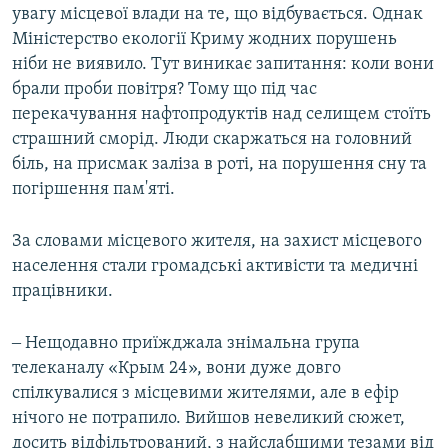
увагу місцевої влади на те, що відбувається. Однак
Міністерство екології Криму жодних порушень
ніби не виявило. Тут виникає запитання: коли вони
брали проби повітря? Тому що під час
перекачування нафтопродуктів над селищем стоїть
страшний сморід. Люди скаржаться на головний
біль, на присмак заліза в роті, на порушення сну та
погіршення пам'яті.
За словами місцевого жителя, на захист місцевого
населення стали громадські активісти та медичні
працівники.
‒ Нещодавно приїжджала знімальна група
телеканалу «Крым 24», вони дуже довго
спілкувалися з місцевими жителями, але в ефір
нічого не потрапило. Вийшов невеликий сюжет,
досить відфільтрований, з найслабшими тезами від