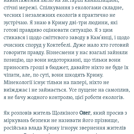
навантаження лягло на застарілі каналізаційні,
стічні мережі. Спілкування з екологами складне,
чесних і незалежних екологів я практично не
зустрічаю. Я знаю в Криму дві-три людини, які
готові правдиво оцінювати ситуацію. Я з цим
стикався і щодо сміттєвого заводу в Кам'янці, і щодо
очисних споруд у Коктебелі. Дуже мало хто готовий
говорити правду. Бізнесмени у нас взагалі зайняли
позицію, що вони недоторканні, що тільки вони
приносять гроші в бюджет, давайте ніхто не буде їх
чіпати, але, по суті, вони шкодять Криму.
Мінекології існує тільки на папері, ніхто не
виїжджає і не займається. Усе пущене на самоплив,
я не бачу жодного контролю, цієї роботи екологів.
Як розповів житель Щолкіного
Олег
, який просив з
міркувань безпеки не називати його прізвище,
російська влада Криму ігнорує звернення жителів