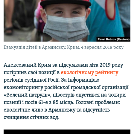
ВІДЕОУРОКИ «ELIFBE»
Русский
СВІДЧЕННЯ ОКУПАЦІЇ
Qırımtatar
УКРАЇНСЬКА ПРОБЛЕМА КРИМУ
ДОЛУЧАЙСЯ!
ІНФОГРАФІКА
Евакуація дітей в Армянську, Крим, 4 вересня 2018 року
Анексований Крим за підсумками літа 2019 року
Усі сайти RFE/RL
погіршив свої позиції в
екологічному рейтингу
регіонів сусідньої Росії. За інформацією
екомоніторингу російської громадської організації
«Зелений патруль», півострів опустився на чотири
позиції і посів 61-е з 85 місць. Головні проблеми:
екологічне лихо в Армянську та відсутність
очищення стічних вод.