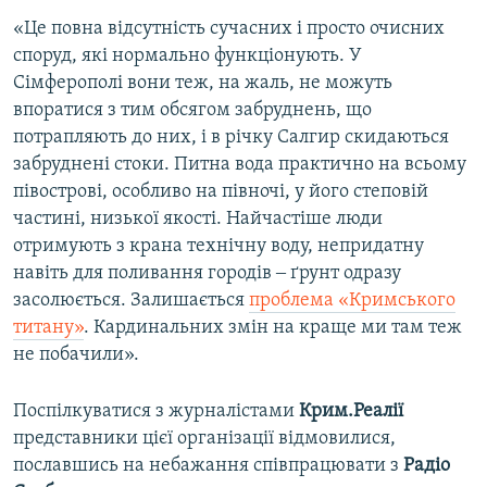
«Це повна відсутність сучасних і просто очисних
споруд, які нормально функціонують. У
Сімферополі вони теж, на жаль, не можуть
впоратися з тим обсягом забруднень, що
потрапляють до них, і в річку Салгир скидаються
забруднені стоки. Питна вода практично на всьому
півострові, особливо на півночі, у його степовій
частині, низької якості. Найчастіше люди
отримують з крана технічну воду, непридатну
навіть для поливання городів ‒ ґрунт одразу
засолюється. Залишається
проблема «Кримського
титану»
. Кардинальних змін на краще ми там теж
не побачили».
Поспілкуватися з журналістами
Крим.Реалії
представники цієї організації відмовилися,
пославшись на небажання співпрацювати з
Радіо