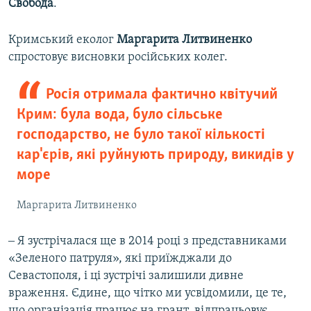
Свобода
.
Кримський еколог
Маргарита Литвиненко
спростовує висновки російських колег.
Росія отримала фактично квітучий
Крим: була вода, було сільське
господарство, не було такої кількості
кар'єрів, які руйнують природу, викидів у
море
Маргарита Литвиненко
‒ Я зустрічалася ще в 2014 році з представниками
«Зеленого патруля», які приїжджали до
Севастополя, і ці зустрічі залишили дивне
враження. Єдине, що чітко ми усвідомили, це те,
що організація працює на грант, відпрацьовує