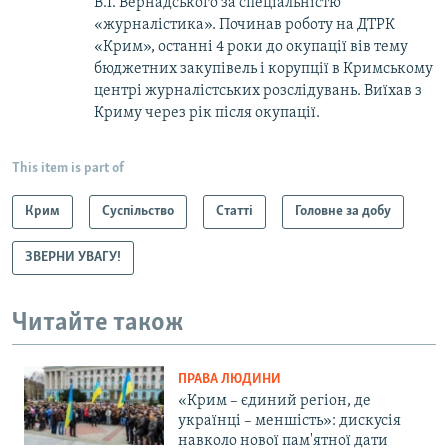
В.І. Вернадського за спеціальністю
«журналістика». Починав роботу на ДТРК
«Крим», останні 4 роки до окупації вів тему
бюджетних закупівель і корупції в Кримському
центрі журналістських розслідувань. Виїхав з
Криму через рік після окупації.
This item is part of
Крим
Суспільство
Статті
Головне за добу
ЗВЕРНИ УВАГУ!
Читайте також
ПРАВА ЛЮДИНИ
«Крим – єдиний регіон, де
українці – меншість»: дискусія
навколо нової пам'ятної дати