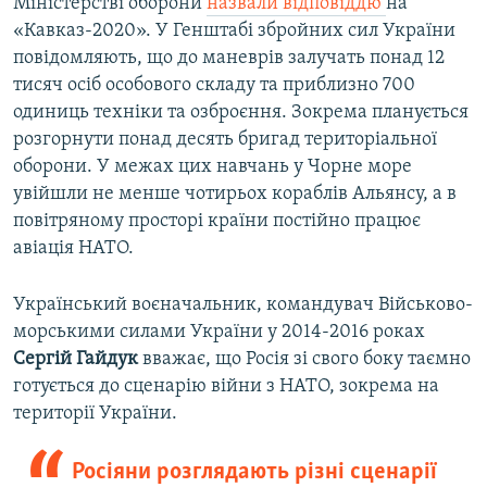
Міністерстві оборони
назвали відповіддю
на
«Кавказ-2020». У Генштабі збройних сил України
повідомляють, що до маневрів залучать понад 12
тисяч осіб особового складу та приблизно 700
одиниць техніки та озброєння. Зокрема планується
розгорнути понад десять бригад територіальної
оборони. У межах цих навчань у Чорне море
увійшли не менше чотирьох кораблів Альянсу, а в
повітряному просторі країни постійно працює
авіація НАТО.
Український воєначальник, командувач Військово-
морськими силами України у 2014-2016 роках
Сергій Гайдук
вважає, що Росія зі свого боку таємно
готується до сценарію війни з НАТО, зокрема на
території України.
Росіяни розглядають різні сценарії