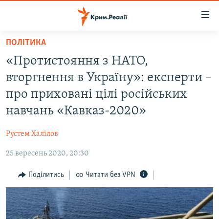
Доступність
посилання
Перейти
ПОЛІТИКА
до
НОВИНИ
«Протистояння з НАТО,
основного
ВОДА.КРИМ
матеріалу
вторгнення в Україну»: експерти –
ВІДЕО ТА ФОТО
Перейти
про приховані цілі російських
до
ПОЛІТИКА
навчань «Кавказ-2020»
основної
БЛОГИ
навігації
Рустем Халілов
Перейти
ПОГЛЯД
до
25 вересень 2020, 20:30
ІНТЕРВ'Ю
пошуку
ВСЕ ЗА ДЕНЬ
Поділитись
Читати без VPN
СПЕЦПРОЕКТИ
ЯК ОБІЙТИ БЛОКУВАННЯ
ДЕПОРТАЦІЯ