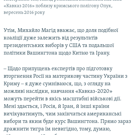
«Кавказ 2016» поблизу кримського полігону Опук,
вересень 2016 року
Утім, Михайло Магід вважає, що доля подібної
коаліції дуже залежить від результатів
президентських виборів у США та подальшої
політики Вашингтона щодо Китаю та Ірану.
‒ Щодо припущень експертів про підготовку
вторгнення Росії на материкову частину України з
Криму ‒ я дуже сумніваюся, що, з огляду на
можливі наслідки, навчання «Кавказ-2020»
можуть перейти в якісь масштабні військові дії.
Мені здається, і Росія, й Іран, й інші країни
вичікуватимуть, чим закінчаться американські
вибори та яким буде курс Вашингтона. Прямо зараз
дражнити тигра їм невигідно, тому, думаю,