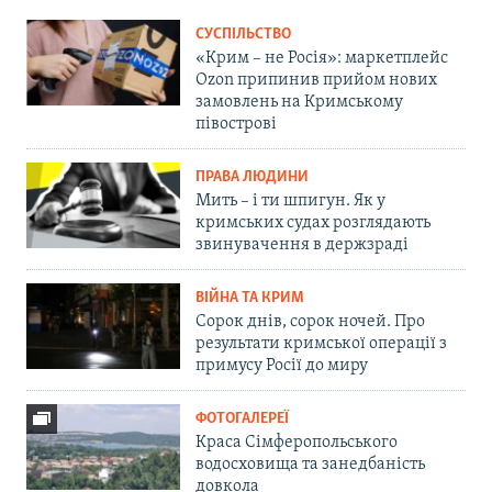
СУСПІЛЬСТВО
«Крим – не Росія»: маркетплейс
Ozon припинив прийом нових
замовлень на Кримському
півострові
ПРАВА ЛЮДИНИ
Мить – і ти шпигун. Як у
кримських судах розглядають
звинувачення в держзраді
ВІЙНА ТА КРИМ
Сорок днів, сорок ночей. Про
результати кримської операції з
примусу Росії до миру
ФОТОГАЛЕРЕЇ
Краса Сімферопольського
водосховища та занедбаність
довкола