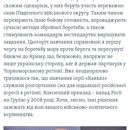
схожим сценарієм, у них беруть участь переважно
сили Південного військового округу. Таким чином
перевіряють їхню бойову готовність, впроваджують
сучасні методи збройної боротьби, а також
стимулюють командирів нестандартно вирішувати
завдання. Цьогоріч навчання спрямовані в першу
чергу на боротьбу моря проти берега та пересунуті
ближче до Криму, що, безумовно, напружує не
лише українську сторону, але й держав-партнерів у
Чорноморському регіоні. Вже неодноразово
траплялося так, що навчання серії «Кавказ»
служили розгортанню сил для подальшої російської
агресії в регіоні. Класичний приклад ‒ напад Росії
на Грузію у 2008 році. Хоча, звісно, такі рішення
залежать від волі вищого військово-політичного
керівництва.