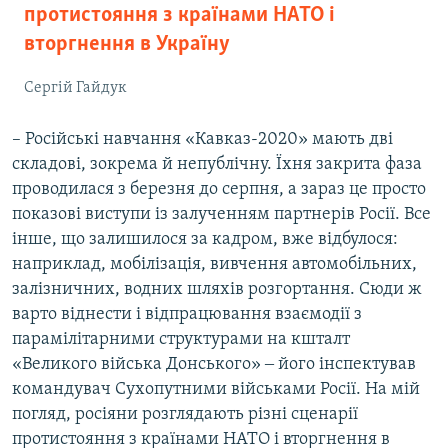
протистояння з країнами НАТО і
вторгнення в Україну
Сергій Гайдук
– Російські навчання «Кавказ-2020» мають дві
складові, зокрема й непублічну. Їхня закрита фаза
проводилася з березня до серпня, а зараз це просто
показові виступи із залученням партнерів Росії. Все
інше, що залишилося за кадром, вже відбулося:
наприклад, мобілізація, вивчення автомобільних,
залізничних, водних шляхів розгортання. Сюди ж
варто віднести і відпрацювання взаємодії з
парамілітарними структурами на кшталт
«Великого війська Донського» ‒ його інспектував
командувач Сухопутними військами Росії. На мій
погляд, росіяни розглядають різні сценарії
протистояння з країнами НАТО і вторгнення в