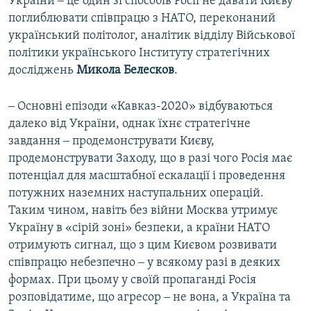
України ‒ це один зі способів Росії не давати Києву
поглиблювати співпрацю з НАТО, переконаний
український політолог, аналітик відділу Військової
політики українського Інституту стратегічних
досліджень
Микола Белесков
.
‒ Основні епізоди «Кавказ-2020» відбуваються
далеко від України, однак їхнє стратегічне
завдання ‒ продемонструвати Києву,
продемонструвати Заходу, що в разі чого Росія має
потенціал для масштабної ескалації і проведення
потужних наземних наступальних операцій.
Таким чином, навіть без війни Москва утримує
Україну в «сірій зоні» безпеки, а країни НАТО
отримують сигнал, що з цим Києвом розвивати
співпрацю небезпечно ‒ у всякому разі в деяких
формах. При цьому у своїй пропаганді Росія
розповідатиме, що агресор ‒ не вона, а Україна та