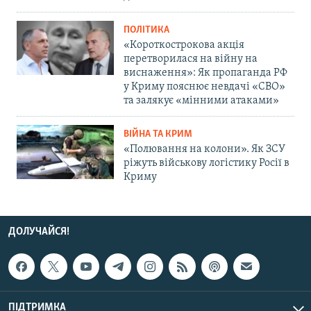
ПОЛІТИКА
«Короткострокова акція
перетворилася на війну на
виснаження»: Як пропаганда РФ
у Криму пояснює невдачі «СВО»
та залякує «мінними атаками»
ВІЙНА ТА КРИМ
«Полювання на колони». Як ЗСУ
ріжуть військову логістику Росії в
Криму
ДОЛУЧАЙСЯ!
ПІДТРИМКА