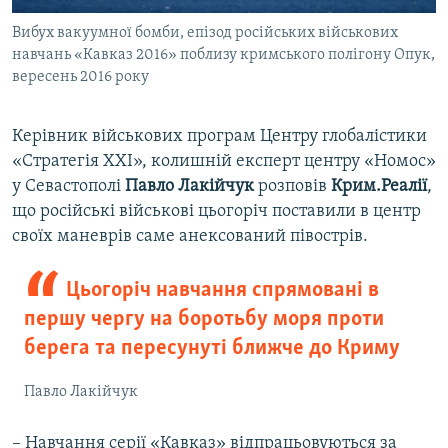
Вибух вакуумної бомби, епізод російських військових
навчань «Кавказ 2016» поблизу кримського полігону Опук,
вересень 2016 року
Керівник військових програм Центру глобалістики
«Стратегія ХХІ», колишній експерт центру «Номос»
у Севастополі
Павло Лакійчук
розповів
Крим.Реалії
,
що російські військові цьогоріч поставили в центр
своїх маневрів саме анексований півострів.
Цьогоріч навчання спрямовані в
першу чергу на боротьбу моря проти
берега та пересунуті ближче до Криму
Павло Лакійчук
– Навчання серії «Кавказ» відпрацьовуються за