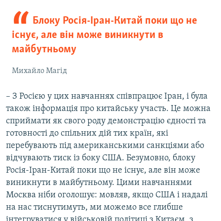
Блоку Росія-Іран-Китай поки що не
існує, але він може виникнути в
майбутньому
Михайло Магід
– З Росією у цих навчаннях співпрацює Іран, і була
також інформація про китайську участь. Це можна
сприймати як свого роду демонстрацію єдності та
готовності до спільних дій тих країн, які
перебувають під американськими санкціями або
відчувають тиск із боку США. Безумовно, блоку
Росія-Іран-Китай поки що не існує, але він може
виникнути в майбутньому. Цими навчаннями
Москва ніби оголошує: мовляв, якщо США і надалі
на нас тиснутимуть, ми можемо все глибше
інтегруватися у військовій політиці з Китаєм, з