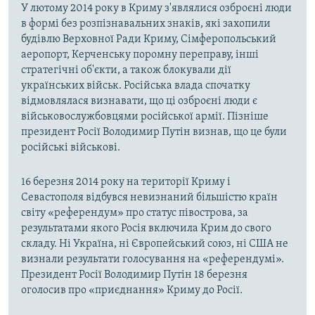
У лютому 2014 року в Криму з'являлися озброєні люди
в формі без розпізнавальних знаків, які захопили
будівлю Верховної Ради Криму, Сімферопольський
аеропорт, Керченську поромну переправу, інші
стратегічні об'єкти, а також блокували дії
українських військ. Російська влада спочатку
відмовлялася визнавати, що ці озброєні люди є
військовослужбовцями російської армії. Пізніше
президент Росії Володимир Путін визнав, що це були
російські військові.
16 березня 2014 року на території Криму і
Севастополя відбувся невизнаний більшістю країн
світу «референдум» про статус півострова, за
результатами якого Росія включила Крим до свого
складу. Ні Україна, ні Європейський союз, ні США не
визнали результати голосування на «референдумі».
Президент Росії Володимир Путін 18 березня
оголосив про «приєднання» Криму до Росії.