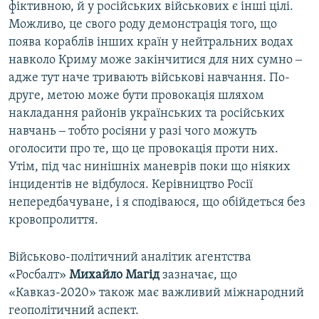
фіктивною, й у російських військових є інші цілі.
Можливо, це свого роду демонстрація того, що
поява кораблів інших країн у нейтральних водах
навколо Криму може закінчитися для них сумно ‒
адже тут наче тривають військові навчання. По-
друге, метою може бути провокація шляхом
накладання районів українських та російських
навчань ‒ тобто росіяни у разі чого можуть
оголосити про те, що це провокація проти них.
Утім, під час нинішніх маневрів поки що ніяких
інцидентів не відбулося. Керівництво Росії
непередбачуване, і я сподіваюся, що обійдеться без
кровопролиття.
Військово-політичний аналітик агентства
«Росбалт»
Михайло Магід
зазначає, що
«Кавказ-2020» також має важливий міжнародний
геополітичний аспект.