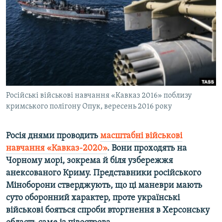
ВІДЕОУРОКИ «ELIFBE»
Русский
СВІДЧЕННЯ ОКУПАЦІЇ
Qırımtatar
УКРАЇНСЬКА ПРОБЛЕМА КРИМУ
ДОЛУЧАЙСЯ!
ІНФОГРАФІКА
Російські військові навчання «Кавказ 2016» поблизу
кримського полігону Опук, вересень 2016 року
Усі сайти RFE/RL
Росія днями проводить
масштабні військові
навчання «Кавказ-2020»
. Вони проходять на
Чорному морі, зокрема й біля узбережжя
анексованого Криму. Представники російського
Міноборони стверджують, що ці маневри мають
суто оборонний характер, проте українські
військові бояться спроби вторгнення в Херсонську