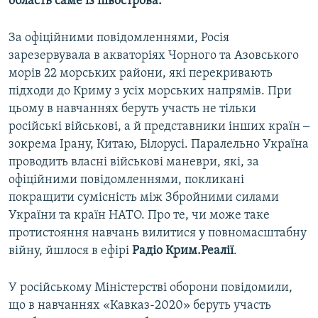
область саме із півострова.
За офіційними повідомленнями, Росія
зарезервувала в акваторіях Чорного та Азовського
морів 22 морських райони, які перекривають
підходи до Криму з усіх морських напрямів. При
цьому в навчаннях беруть участь не тільки
російські військові, а й представники інших країн ‒
зокрема Ірану, Китаю, Білорусі. Паралельно Україна
проводить власні військові маневри, які, за
офіційними повідомленнями, покликані
покращити сумісність між Збройними силами
України та країн НАТО. Про те, чи може таке
протистояння навчань вилитися у повномасштабну
війну, йшлося в ефірі
Радіо Крим.Реалії
.
У російському Міністерстві оборони повідомили,
що в навчаннях «Кавказ-2020» беруть участь