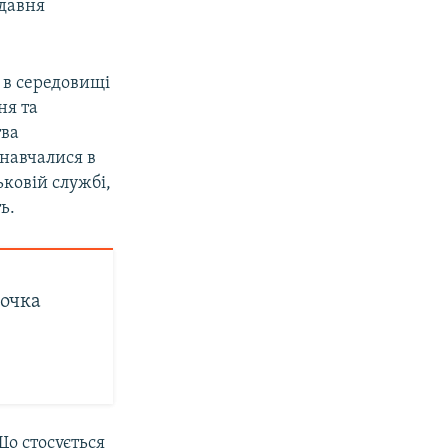
давня
 в середовищі
ня та
тва
 навчалися в
ьковій службі,
ь.
дочка
Що стосується