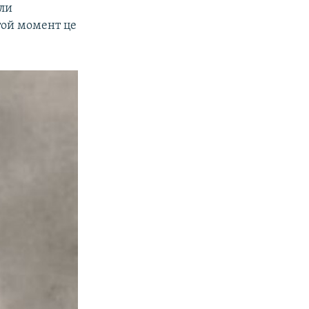
ули
 той момент це