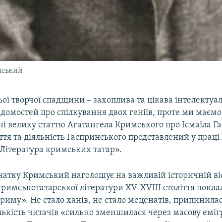
мський
ої творчої спадщини ‒ захоплива та цікава інтелектуа
ідомостей про спілкування двох геніїв, проте ми маємо
і велику статтю Агатангела Кримського про Ісмаїла Г
ття та діяльність Гаспринського представлений у праці
Література кримських татар».
чатку Кримський наголошує на важливій історичній віс
римськотатарської літератури ХV-ХVIII століття покла
иму». Не стало ханів, не стало меценатів, припинилас
ількість читачів «сильно зменшилася через масову емі