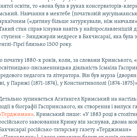
ятої освіти, то «вона була в руках консерваторів-клер
мський. Навчання в мектебе (початковій мусульманськ
 архаїчним («дитину більше затуркували, ніж навчали
акий стан справ існував навіть у найпрославленішій 
 ступеня ‒ Зинджирли медресе в Бахчисараї, яка була 
нглі-Гірєї близько 1500 року.
о початку 1880-х років, коли, за словами Кримського, 
освітницько-письменницька діяльність Ісмаїла Гаспри
ередового педагога та літератора. Він був мурза (дворян
ві, у Парижі (1871-1874), у Константинополі (1874-1875)»
Детально зупиняється Агатангел Кримський на настіл
події в біографії Гаспринського, як створення і випуск г
«Терджиман»
. Кримський пише: «У 1883 році в століт
російського завоювання Криму він заснував, двома мо
Бахчисараї російсько-татарську газету «Терджиман»