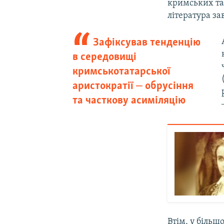
кримських та
література за
Зафіксував тенденцію
в середовищі
кримськотатарської
аристократії ‒ обрусіння
та часткову асиміляцію
Втім, у більш