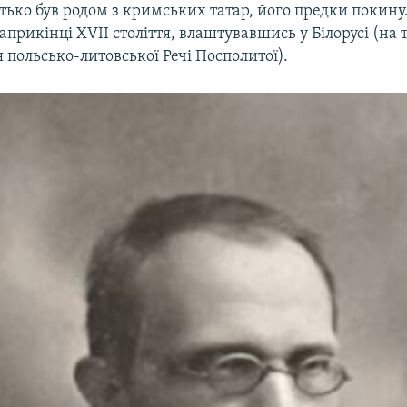
тько був родом з кримських татар, його предки покин
прикінці XVII століття, влаштувавшись у Білорусі (на
я польсько-литовської Речі Посполитої).