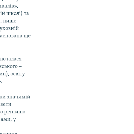
икалів»,
ій школі) та
», пише
духовній
заснована ще
«почалася
нського ‒
ин), освіту
.
ьки значимій
азети
ню річницю
вами, у