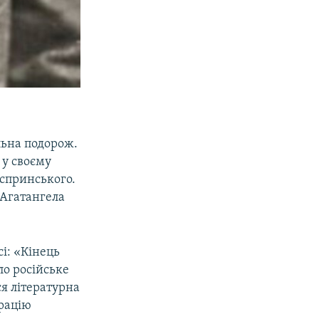
льна подорож.
 у своєму
аспринського.
 Агатангела
і: «Кінець
ло російське
я літературна
грацію