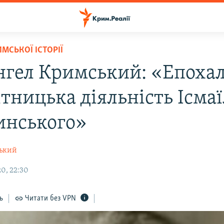
МСЬКОЇ ІСТОРІЇ
нгел Кримський: «Епоха
тницька діяльність Ісмаї
инського»
ський
0, 22:30
ь
Читати без VPN