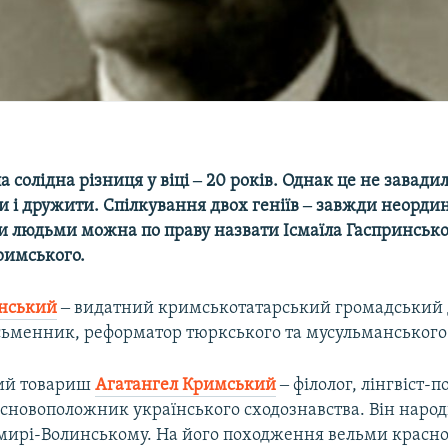
 солідна різниця у віці ‒ 20 років. Однак це не завадил
и і дружити. Спілкування двох геніїв ‒ завжди неорди
и людьми можна по праву назвати Ісмаїла Гаспринсько
римського.
инський
‒ видатний кримськотатарський громадський 
сьменник, реформатор тюркського та мусульманського 
ий товариш
Агатангел Кримський
‒ філолог, лінгвіст-по
сновоположник українського сходознавства. Він народи
имирі-Волинському. На його походження вельми красн