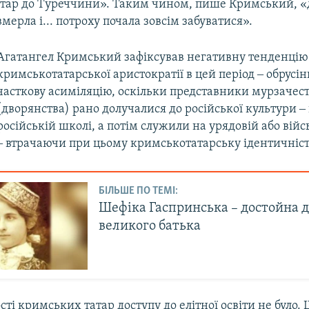
тар до Туреччини». Таким чином, пише Кримський, «
вмерла і... потроху почала зовсім забуватися».
Агатангел Кримський зафіксував негативну тенденцію
кримськотатарської аристократії в цей період ‒ обрусін
часткову асиміляцію, оскільки представники мурзачес
(дворянства) рано долучалися до російської культури ‒
російській школі, а потім служили на урядовій або війс
‒ втрачаючи при цьому кримськотатарську ідентичніст
БІЛЬШЕ ПО ТЕМІ:
Шефіка Гаспринська – достойна 
великого батька
ості кримських татар доступу до елітної освіти не було. 