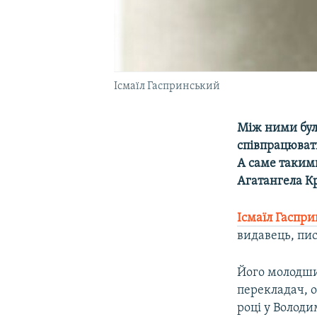
Ісмаїл Гаспринський
Між ними була
співпрацюват
А саме таким
Агатангела К
Ісмаїл Гаспр
видавець, пи
Його молодш
перекладач, о
році у Волод