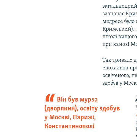
загальноприйн
зазначає Кри
медресе було
Кримський). Т
школі вищого
при ханові Ме
Так тривало д
епохальна пр
освіченого, п
здобув у Моск
Він був мурза
(дворянин), освіту здобув
у Москві, Парижі,
Константинополі