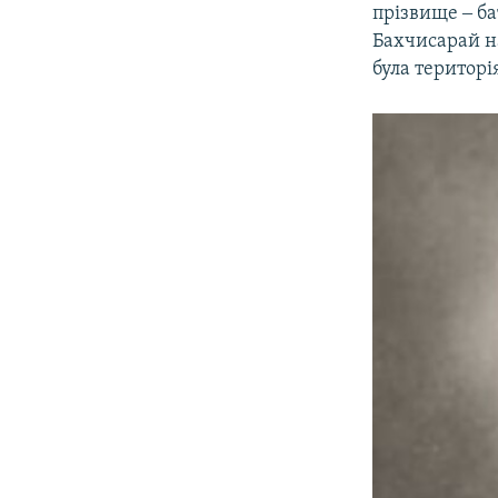
прізвище ‒ ба
Бахчисарай на
була територі