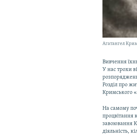
Агатангел Кри
Вивчення їхнь
У нас трохи в
розпорядженн
Розділ про жи
Кримського «
На самому по
процвітання к
завоювання Кр
діяльність, к