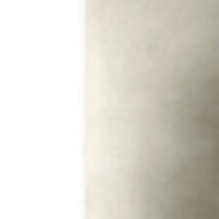
ВІДЕОУРОКИ «ELIFBE»
СВІДЧЕННЯ ОКУПАЦІЇ
УКРАЇНСЬКА ПРОБЛЕМА КРИМУ
ІНФОГРАФІКА