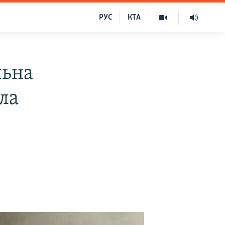
РУС
КТА
льна
ла