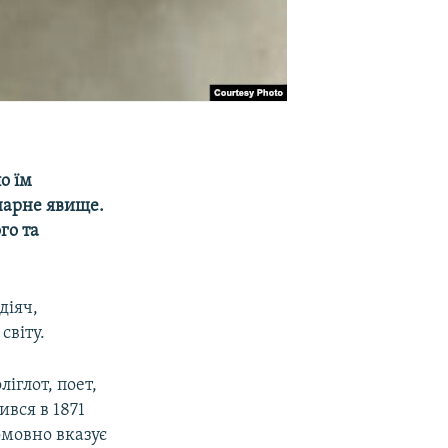
о їм
нарне явище.
го та
діяч,
світу.
ліглот, поет,
вся в 1871
омовно вказує