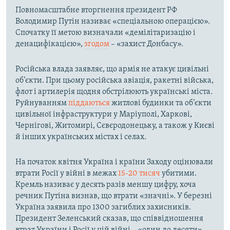
Повномасштабне вторгнення президент РФ
Володимир Путін називає «спеціальною операцією».
Спочатку її метою визначали «демілітаризацію і
денацифікацією»,
згодом
– «захист Донбасу».
Російська влада заявляє, що армія не атакує цивільні
об’єкти. При цьому російська авіація, ракетні війська,
флот і артилерія щодня обстрілюють українські міста.
Руйнуванням
піддаються
житлові будинки та об’єкти
цивільної інфраструктури у Маріуполі, Харкові,
Чернігові, Житомирі, Сєвєродонецьку, а також у Києві
й інших українських містах і селах.
На початок квітня Україна і країни Заходу оцінювали
втрати Росії у війні в межах
15-20 тисяч
убитими.
Кремль називає у десять разів меншу цифру, хоча
речник Путіна визнав, що втрати «значні». У березні
Україна заявила про 1300 загиблих захисників.
Президент Зеленський сказав, що співвідношення