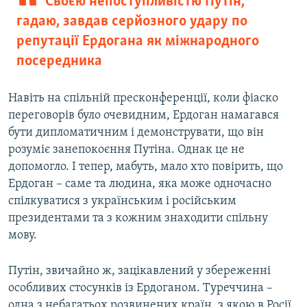
Своєю непоступливістю Путін,
гадаю, завдав серйозного удару по
репутації Ердогана як міжнародного
посередника
Навіть на спільній пресконференції, коли фіаско
переговорів було очевидним, Ердоган намагався
бути дипломатичним і демонструвати, що він
розуміє занепокоєння Путіна. Однак це не
допомогло. І тепер, мабуть, мало хто повірить, що
Ердоган – саме та людина, яка може одночасно
спілкуватися з українським і російським
президентами та з кожним знаходити спільну
мову.
Путін, звичайно ж, зацікавлений у збереженні
особливих стосунків із Ердоганом. Туреччина –
одна з небагатьох розвинених країн, з якою в Росії