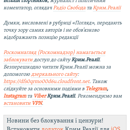
Віталій Портников,
журналіст і політичний
коментатор, оглядач
Радіо Свобода
та
Крим.Реалії
Думки, висловлені в рубриці «Погляд», передають
точку зору самих авторів і не обов’язково
відображають позицію редакції
Роскомнагляд (Роскомнадзор) намагається
заблокувати
доступ до сайту
Крим.Реалії
.
Безперешкодно читати Крим.Реалії можна за
допомогою
дзеркального сайту
:
https://dfs0qrmo00d6u.cloudfront.net
. Також
слідкуйте за основними подіями в
Telegram
,
Instagram
та
Viber
Крим.Реалії
. Рекомендуємо вам
встановити
VPN
.
Новини без блокування і цензури!
Встановити
додаток
Крим.Реалії для
iOS