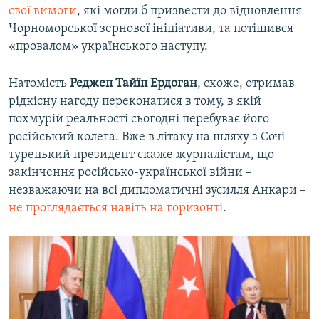
свої вимоги
, які могли б призвести до відновлення
Чорноморської зернової ініціативи, та потішився
«провалом» українського наступу.
Натомість
Реджеп Тайїп Ердоган
, схоже, отримав
рідкісну нагоду переконатися в тому, в якій
похмурій реальності сьогодні перебуває його
російський колега. Вже в літаку на шляху з Сочі
турецький президент скаже журналістам, що
закінчення російсько-української війни –
незважаючи на всі дипломатичні зусилля Анкари –
не проглядається навіть на горизонті
.