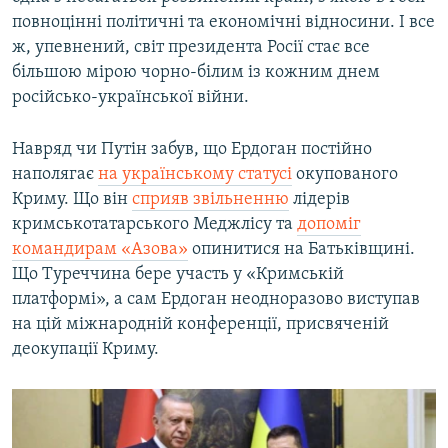
повноцінні політичні та економічні відносини. І все
ж, упевнений, світ президента Росії стає все
більшою мірою чорно-білим із кожним днем
російсько-української війни.
Навряд чи Путін забув, що Ердоган постійно
наполягає
на українському статусі
окупованого
Криму. Що він
сприяв звільненню
лідерів
кримськотатарського Меджлісу та
допоміг
командирам «Азова»
опинитися на Батьківщині.
Що Туреччина бере участь у «Кримській
платформі», а сам Ердоган неодноразово виступав
на цій міжнародній конференції, присвяченій
деокупації Криму.