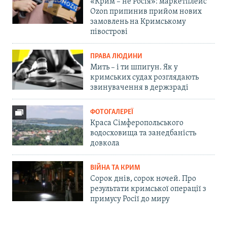
«Крим – не Росія»: маркетплейс
Ozon припинив прийом нових
замовлень на Кримському
півострові
ПРАВА ЛЮДИНИ
Мить – і ти шпигун. Як у
кримських судах розглядають
звинувачення в держзраді
ФОТОГАЛЕРЕЇ
Краса Сімферопольського
водосховища та занедбаність
довкола
ВІЙНА ТА КРИМ
Сорок днів, сорок ночей. Про
результати кримської операції з
примусу Росії до миру