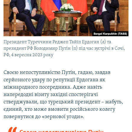
Президент Туреччини Реджеп Тайїп Ердоган (л) та
президент РФ Володимир Путін (п) під час зустрічі в Сочі,
РФ, 4 вересня 2023 року
Своєю непоступливістю Путін, гадаю, завдав
серйозного удару по репутації Ердогана як
міжнародного посередника. Адже навіть
напередодні візиту західні спостерігачі
стверджували, що турецький президент – мабуть,
єдиний, хто може вмовити російського колегу
повернутися до «зернової угоди».