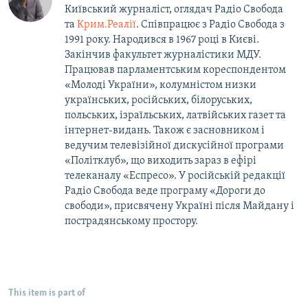
Київський журналіст, оглядач Радіо Свобода
та
Крим.Реалії
. Співпрацює з Радіо Свобода з
1991 року. Народився в 1967 році в Києві.
Закінчив факультет журналістики МДУ.
Працював парламентським кореспондентом
«Молоді України», колумністом низки
українських, російських, білоруських,
польських, ізраїльських, латвійських газет та
інтернет-видань. Також є засновником і
ведучим телевізійної дискусійної програми
«Політклуб», що виходить зараз в ефірі
телеканалу «Еспресо». У російській редакції
Радіо Свобода веде програму «Дороги до
свободи», присвячену Україні після Майдану і
пострадянському простору.
This item is part of