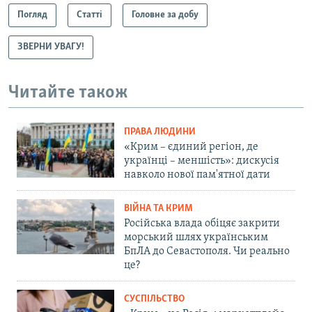
Погляд
Статті
Головне за добу
ЗВЕРНИ УВАГУ!
Читайте також
ПРАВА ЛЮДИНИ
«Крим – єдиний регіон, де
українці – меншість»: дискусія
навколо нової пам'ятної дати
ВІЙНА ТА КРИМ
Російська влада обіцяє закрити
морський шлях українським
БпЛА до Севастополя. Чи реально
це?
СУСПІЛЬСТВО