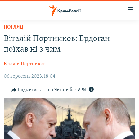
Доступність
посилання
Перейти
ПОГЛЯД
до
НОВИНИ
Віталій Портников: Ердоган
основного
ВОДА.КРИМ
матеріалу
поїхав ні з чим
ВІДЕО ТА ФОТО
Перейти
до
Віталій Портников
ПОЛІТИКА
основної
06 вересень 2023, 18:04
БЛОГИ
навігації
Перейти
ПОГЛЯД
Поділитись
Читати без VPN
до
ІНТЕРВ'Ю
пошуку
ВСЕ ЗА ДЕНЬ
СПЕЦПРОЕКТИ
ЯК ОБІЙТИ БЛОКУВАННЯ
ДЕПОРТАЦІЯ