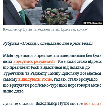
ВІДЕОУРОКИ «ELIFBE»
Русский
СВІДЧЕННЯ ОКУПАЦІЇ
Qırımtatar
УКРАЇНСЬКА ПРОБЛЕМА КРИМУ
ДОЛУЧАЙСЯ!
Володимир Путін та Реджеп Тайїп Ердоган, колаж
ІНФОГРАФІКА
Рубрика «Погляд», спеціально для Крим.Реалії
Усі сайти RFE/RL
Місія турецького президента завершилася без будь-
яких
відчутних результатів
. Уже коли стало відомо,
що президент Росії відмовився від поїздки до
Туреччини та Реджепу Тайїпу Ердогану доведеться
самому
відвідувати Росію
, гадаю, стало зрозуміло,
що врятувати російсько-турецькі переговори може
лише диво.
Дива не сталося.
Володимир Путін
вкотре
повторив