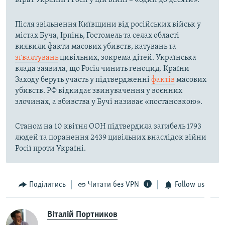
втрат України і Росії у цій війні – «один до десяти».
Після звільнення Київщини від російських військ у
містах Буча, Ірпінь, Гостомель та селах області
виявили факти масових убивств, катувань та
зґвалтувань
цивільних, зокрема дітей. Українська
влада заявила, що Росія чинить геноцид. Країни
Заходу беруть участь у підтвердженні
фактів
масових
убивств. РФ відкидає звинувачення у воєнних
злочинах, а вбивства у Бучі називає «постановкою».
Станом на 10 квітня ООН підтвердила загибель 1793
людей та поранення 2439 цивільних внаслідок війни
Росії проти Україні.
Поділитись
Читати без VPN
Follow us
Віталій Портников