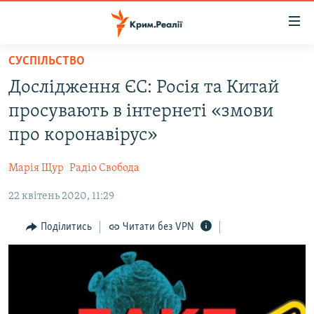
Доступність
посилання
Перейти
СУСПІЛЬСТВО
до
НОВИНИ
Дослідження ЄС: Росія та Китай
основного
ВОДА.КРИМ
матеріалу
просувають в інтернеті «змови
ВІДЕО ТА ФОТО
Перейти
про коронавірус»
до
ПОЛІТИКА
основної
Марія Щур
Радіо Свобода
БЛОГИ
навігації
Перейти
22 квітень 2020, 11:29
ПОГЛЯД
до
ІНТЕРВ'Ю
Поділитись
Читати без VPN
пошуку
ВСЕ ЗА ДЕНЬ
СПЕЦПРОЕКТИ
ЯК ОБІЙТИ БЛОКУВАННЯ
ДЕПОРТАЦІЯ