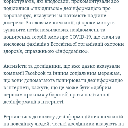
користувачів, які вподобали, прокоментували або
поділилися «шкідливою» дезінформацією про
коронавірус, вказуючи їм натомість надійне
джерело. За словами компанії, ці кроки можуть
зупинити потік помилкових повідомлень та
поширення теорій змов про COVID-19, що стали за
висловом фахівців з Всесвітньої організації охорони
здоров’я, справжньою «інфодемією».
Активісти та дослідники, що вже давно вказували
компанії Facebook та іншим соціальним мережам,
що вони допомагають поширювати дезінформацію
в інтернеті, кажуть, що це може бути «добрим
першим кроком» у боротьбі проти політичної
дезінформації в Інтернеті.
Вертаючись до впливу дезінформаційних кампаній
на поведінку людей, чеські дослідники вказують на