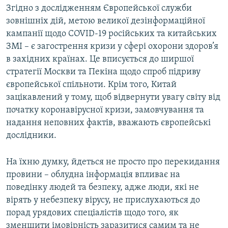
Згідно з дослідженням Європейської служби
зовнішніх дій, метою великої дезінформаційної
кампанії щодо COVID-19 російських та китайських
ЗМІ –​ є загострення кризи у сфері охорони здоров’я
в західних країнах. Це вписується до ширшої
стратегії Москви та Пекіна щодо спроб підриву
європейської спільноти. Крім того, Китай
зацікавлений у тому, щоб відвернути увагу світу від
початку коронавірусної кризи, замовчування та
надання неповних фактів, вважають європейські
дослідники.
На їхню думку, йдеться не просто про перекидання
провини – облудна інформація впливає на
поведінку людей та безпеку, адже люди, які не
вірять у небезпеку вірусу, не прислухаються до
порад урядових спеціалістів щодо того, як
зменшити імовірність заразитися самим та не