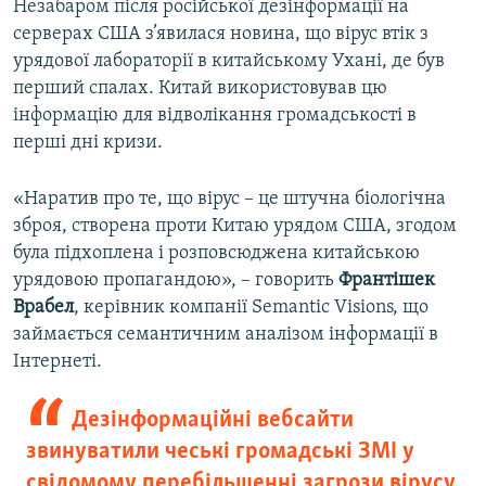
Незабаром після російської дезінформації на
серверах США з’явилася новина, що вірус втік з
урядової лабораторії в китайському Ухані, де був
перший спалах. Китай використовував цю
інформацію для відволікання громадськості в
перші дні кризи.
«Наратив про те, що вірус – це штучна біологічна
зброя, створена проти Китаю урядом США, згодом
була підхоплена і розповсюджена китайською
урядовою пропагандою», – говорить
Франтішек
Врабел
, керівник компанії Semantic Visions, що
займається семантичним аналізом інформації в
Інтернеті.
Дезінформаційні вебсайти
звинуватили чеські громадські ЗМІ у
свідомому перебільшенні загрози вірусу