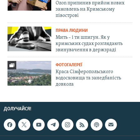
Ozon припинив прийом нових
замовлень на Кримському
півострові
ПРАВА ЛЮДИНИ
Мить – і ти шпигун. Як у
кримських судах розглядають
звинувачення в держзраді
ФОТОГАЛЕРЕЇ
Краса Сімферопольського
водосховища та занедбаність
довкола
ДОЛУЧАЙСЯ!