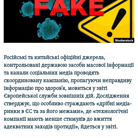
ВІДЕОУРОКИ «ELIFBE»
Русский
СВІДЧЕННЯ ОКУПАЦІЇ
Qırımtatar
УКРАЇНСЬКА ПРОБЛЕМА КРИМУ
ДОЛУЧАЙСЯ!
ІНФОГРАФІКА
Російські та китайські
офіційні джерела
,
контрольовані державою засоби масової інформації
Усі сайти RFE/RL
та канали соціальних медіа проводять
скоординовану кампанію
,
пропагуючи неправдиву
інформацію про здоров
’
я
, мовиться у звіті
Європейської служби зовнішніх дій.
Дослідження
стверджує, що о
собливо страждають
«
дрібні медіа-
ринки в ЄС та за його межами
»
, де
«
техн
ологічні
компанії
мають
менш
е
стимул
ів
до вжиття
адекватних заходів протидії
»
, йдеться у звіті.