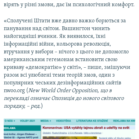
вірять у різні змови, дає їм психологічний комфорт.
«Сполучені Штати вже давно важко борються за
панування над світом. Вашингтон чинить
найогидніші вчинки. Як виявилося, їхні
інформаційні війни, кольорова революція,
втручання у вибори – нічого з цього не допомогло
американським гегемонам встановити свою
криваву «демократію» у світі», – пише, змішуючи
разом всі улюблені теми теорій змов, один з
популярних чеських дезінформаційних сайтів
nwoo.org (
New World Order Opposition, що в
перекладі означає Опозиція до нового світового
порядку, – ред
.)