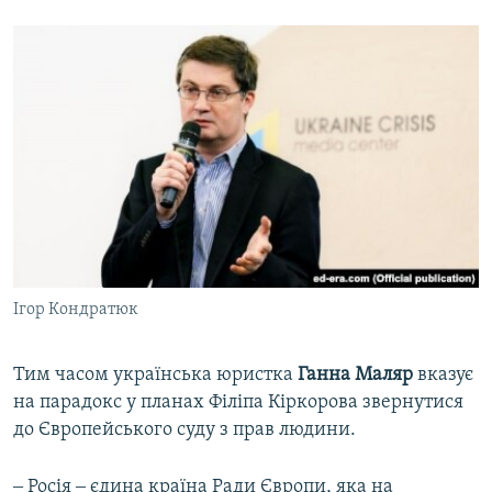
Ігор Кондратюк
Тим часом українська юристка
Ганна Маляр
вказує
на парадокс у планах Філіпа Кіркорова звернутися
до Європейського суду з прав людини.
‒ Росія ‒ єдина країна Ради Європи, яка на