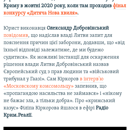
Криму в жовтні 2020 року, коли там проходив
фінал
конкурсу «Дитяча Нова хвиля»
.
Юрист виконавця
Олександр Добровінський
повідомив
, що надіслав владі Литви запит для
пояснення причин цієї заборони, додавши, що «від
їхньої відповіді залежатиме, де ми будемо
судитися». Як можливі інстанції для оскарження
рішення влади Литви Добровінський назвав
Європейський суд з прав людини та «військовий
трибунал у Гаазі». Сам Кіркоров
в інтерв'ю
«Московскому комсомольцу»
запевнив, що
«пропагандою насильства не займався» і «нікому
не бажає зла, а тільки добра». Про «кримський
казус» Філіпа Кіркорова йшлося в ефірі
Радіо
Крим.Реалії
.