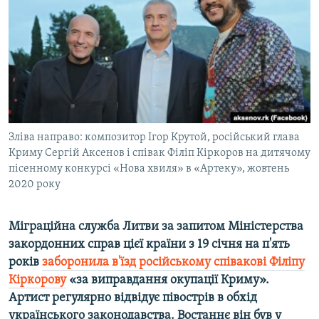
ВІДЕОУРОКИ «ELIFBE»
Русский
СВІДЧЕННЯ ОКУПАЦІЇ
Qırımtatar
УКРАЇНСЬКА ПРОБЛЕМА КРИМУ
ДОЛУЧАЙСЯ!
ІНФОГРАФІКА
Зліва направо: композитор Ігор Крутой, російський глава
Криму Сергій Аксенов і співак Філіп Кіркоров на дитячому
Усі сайти RFE/RL
пісенному конкурсі «Нова хвиля» в «Артеку», жовтень
2020 року
Міграційна служба Литви за запитом Міністерства
закордонних справ цієї країни з 19 січня на п'ять
років
заборонила в'їзд російському співакові Філіпу
Кіркорову
«за виправдання окупації Криму».
Артист регулярно відвідує півострів в обхід
українського законодавства. Востаннє він був у