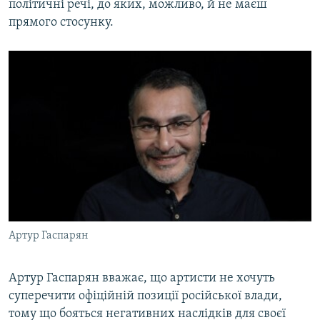
політичні речі, до яких, можливо, й не маєш
прямого стосунку.
Артур Гаспарян
Артур Гаспарян вважає, що артисти не хочуть
суперечити офіційній позиції російської влади,
тому що бояться негативних наслідків для своєї