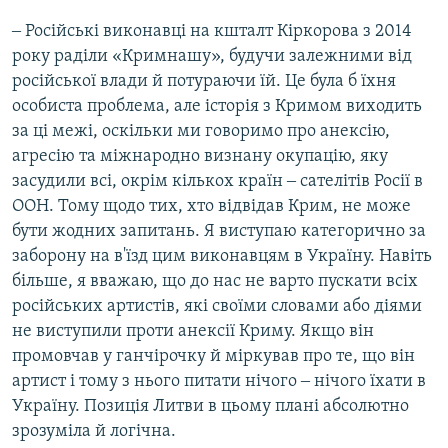
‒ Російські виконавці на кшталт Кіркорова з 2014
року раділи «Кримнашу», будучи залежними від
російської влади й потураючи їй. Це була б їхня
особиста проблема, але історія з Кримом виходить
за ці межі, оскільки ми говоримо про анексію,
агресію та міжнародно визнану окупацію, яку
засудили всі, окрім кількох країн ‒ сателітів Росії в
ООН. Тому щодо тих, хто відвідав Крим, не може
бути жодних запитань. Я виступаю категорично за
заборону на в'їзд цим виконавцям в Україну. Навіть
більше, я вважаю, що до нас не варто пускати всіх
російських артистів, які своїми словами або діями
не виступили проти анексії Криму. Якщо він
промовчав у ганчірочку й міркував про те, що він
артист і тому з нього питати нічого ‒ нічого їхати в
Україну. Позиція Литви в цьому плані абсолютно
зрозуміла й логічна.