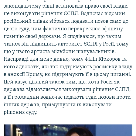
законодавчому рівні встановила право своєї влади
не виконувати рішення ЄСПЛ. Водночас відомий
російський співак зібрався подавати позов саме до
цього суду, чим фактично перекреслює офіційну
позицію своєї держави. Я сподіваюся, що таким
чином він підвищить авторитет ЄСПЛ у Росії, тому
що у цього артиста мільйони шанувальників.
Насправді для мене дивно, чому Філіп Кіркоров та
його адвокати, які так підтримують російську владу
в анексії Криму, не підтримують її в цьому питанні.
Цей казус цікавий також тим, що, хоча Росія як
держава відмовляється виконувати рішення ЄСПЛ,
а її громадяни водночас подають туди позови проти
інших держав, примушуючи їх виконувати
рішення суду.