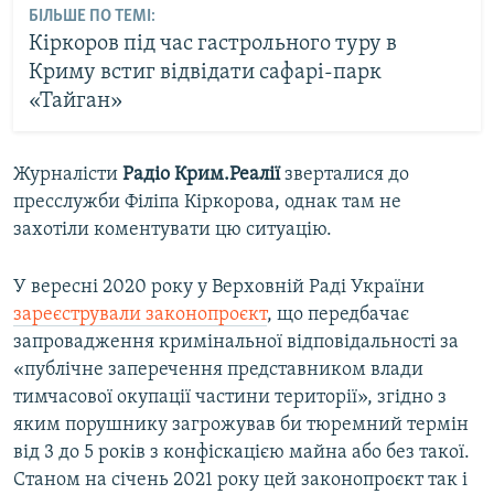
БІЛЬШЕ ПО ТЕМІ:
Кіркоров під час гастрольного туру в
Криму встиг відвідати сафарі-парк
«Тайган»
Журналісти
Радіо Крим.Реалії
зверталися до
пресслужби Філіпа Кіркорова, однак там не
захотіли коментувати цю ситуацію.
У вересні 2020 року у Верховній Раді України
зареєстрували законопроєкт
, що передбачає
запровадження кримінальної відповідальності за
«публічне заперечення представником влади
тимчасової окупації частини території», згідно з
яким порушнику загрожував би тюремний термін
від 3 до 5 років з конфіскацією майна або без такої.
Станом на січень 2021 року цей законопроєкт так і