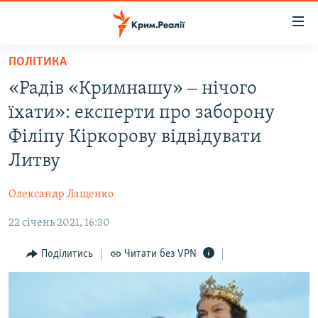
Доступність
посилання
Перейти
ПОЛІТИКА
до
НОВИНИ
«Радів «Кримнашу» ‒ нічого
основного
ВОДА.КРИМ
матеріалу
їхати»: експерти про заборону
ВІДЕО ТА ФОТО
Перейти
Філіпу Кіркорову відвідувати
до
ПОЛІТИКА
Литву
основної
БЛОГИ
навігації
Олександр Лащенко
Перейти
ПОГЛЯД
до
22 січень 2021, 16:30
ІНТЕРВ'Ю
пошуку
ВСЕ ЗА ДЕНЬ
Поділитись
Читати без VPN
СПЕЦПРОЕКТИ
ЯК ОБІЙТИ БЛОКУВАННЯ
ДЕПОРТАЦІЯ