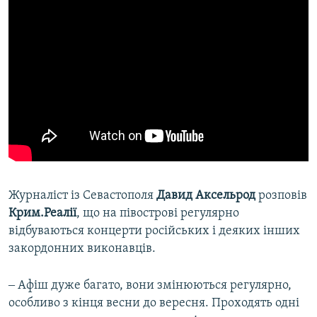
Журналіст із Севастополя
Давид Аксельрод
розповів
Крим.Реалії
, що на півострові регулярно
відбуваються концерти російських і деяких інших
закордонних виконавців.
‒ Афіш дуже багато, вони змінюються регулярно,
особливо з кінця весни до вересня. Проходять одні