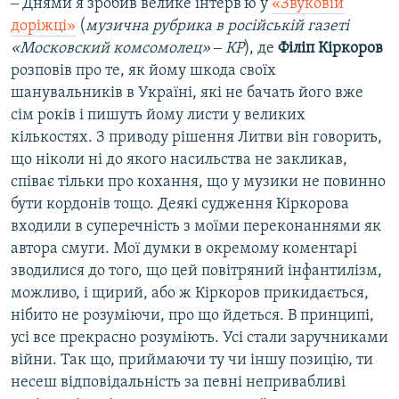
‒ Днями я зробив велике інтерв'ю у
«Звуковій
доріжці»
(
музична рубрика в російській газеті
«Московский комсомолец» ‒ КР
), де
Філіп Кіркоров
розповів про те, як йому шкода своїх
шанувальників в Україні, які не бачать його вже
сім років і пишуть йому листи у великих
кількостях. З приводу рішення Литви він говорить,
що ніколи ні до якого насильства не закликав,
співає тільки про кохання, що у музики не повинно
бути кордонів тощо. Деякі судження Кіркорова
входили в суперечність з моїми переконаннями як
автора смуги. Мої думки в окремому коментарі
зводилися до того, що цей повітряний інфантилізм,
можливо, і щирий, або ж Кіркоров прикидається,
нібито не розуміючи, про що йдеться. В принципі,
усі все прекрасно розуміють. Усі стали заручниками
війни. Так що, приймаючи ту чи іншу позицію, ти
несеш відповідальність за певні непривабливі