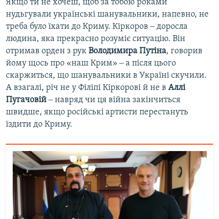
Якщо ти не хочеш, щоб за тобою роками
нудьгували українські шанувальники, напевно, не
треба було їхати до Криму. Кіркоров ‒ доросла
людина, яка прекрасно розуміє ситуацію. Він
отримав орден з рук
Володимира Путіна
, говорив
йому щось про «наш Крим» ‒ а після цього
скаржиться, що шанувальники в Україні скучили.
А взагалі, річ не у Філіпі Кіркорові й не в
Аллі
Пугачовій
‒ навряд чи ця війна закінчиться
швидше, якщо російські артисти перестануть
їздити до Криму.