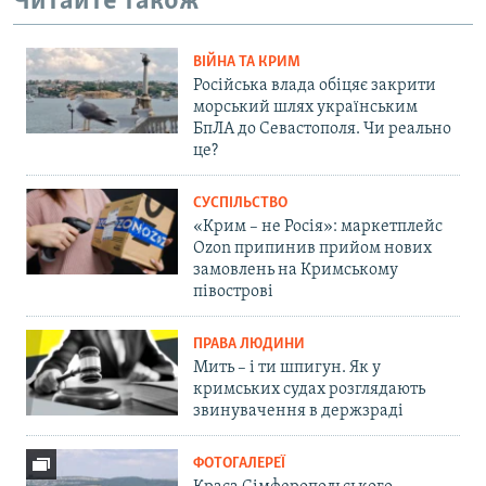
Читайте також
ВІЙНА ТА КРИМ
Російська влада обіцяє закрити
морський шлях українським
БпЛА до Севастополя. Чи реально
це?
СУСПІЛЬСТВО
«Крим – не Росія»: маркетплейс
Ozon припинив прийом нових
замовлень на Кримському
півострові
ПРАВА ЛЮДИНИ
Мить – і ти шпигун. Як у
кримських судах розглядають
звинувачення в держзраді
ФОТОГАЛЕРЕЇ