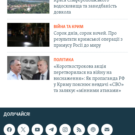
Краса Сімферопольського
водосховища та занедбаність
довкола
ВІЙНА ТА КРИМ
Сорок днів, сорок ночей. Про
результати кримської операції з
примусу Росії до миру
ПОЛІТИКА
«Короткострокова акція
перетворилася на війну на
виснаження»: Як пропаганда РФ
у Криму пояснює невдачі «СВО»
та залякує «мінними атаками»
ДОЛУЧАЙСЯ!