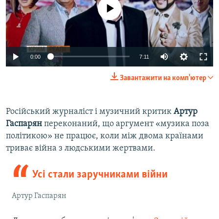
No media source currently available
0:00
7:11
Завантажити на комп'ютер
Російський журналіст і музичний критик
Артур
Гаспарян
переконаний, що аргумент «музика поза
політикою» не працює, коли між двома країнами
триває війна з людськими жертвами.
Усі стали заручниками війни
Артур Гаспарян