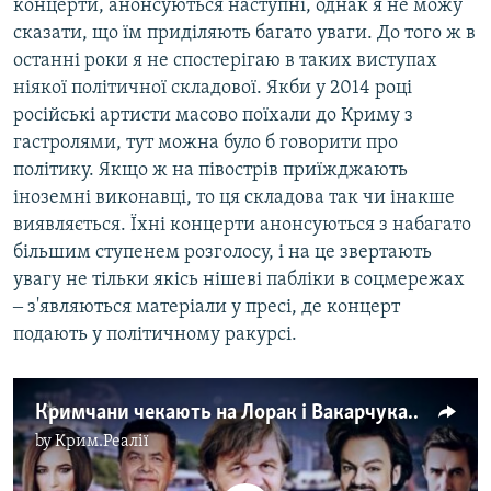
концерти, анонсуються наступні, однак я не можу
сказати, що їм приділяють багато уваги. До того ж в
останні роки я не спостерігаю в таких виступах
ніякої політичної складової. Якби у 2014 році
російські артисти масово поїхали до Криму з
гастролями, тут можна було б говорити про
політику. Якщо ж на півострів приїжджають
іноземні виконавці, то ця складова так чи інакше
виявляється. Їхні концерти анонсуються з набагато
більшим ступенем розголосу, і на це звертають
увагу не тільки якісь нішеві пабліки в соцмережах
‒ з'являються матеріали у пресі, де концерт
подають у політичному ракурсі.
Кримчани чекають на Лорак і Вакарчука. Приїжджає Бузова | Крим.Реалії
by
Крим.Реалії