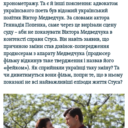
хронометражу. Та є й інші пояснення: адвокатом
українського поета був відомий український
політик Віктор Медведчук. За словами актора
Геннадія Попенка, саме через це вирізали сцену
суду – аби не показувати Віктора Медведчука в
контексті справи Стуса. Він навіть заявив, що
причиною зміни став дзвінок-попередження
продюсерам з апарату Медведчука (продюсер
фільму відкинув таке твердження і назвав його
«фейком»). Як сприйняли українці таку зміну? Та
чи дивитимуться вони фільм, попри те, що в ньому
показані не всі найважливіші епізоди життя Стуса?