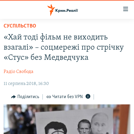
Доступність
посилання
Перейти
СУСПІЛЬСТВО
до
НОВИНИ
«Хай тоді фільм не виходить
основного
ВОДА.КРИМ
матеріалу
взагалі» – соцмережі про стрічку
ВІДЕО ТА ФОТО
Перейти
«Стус» без Медведчука
до
ПОЛІТИКА
основної
Радіо Свобода
БЛОГИ
навігації
Перейти
11 серпень 2018, 16:30
ПОГЛЯД
до
ІНТЕРВ'Ю
Поділитись
Читати без VPN
пошуку
ВСЕ ЗА ДЕНЬ
СПЕЦПРОЕКТИ
ЯК ОБІЙТИ БЛОКУВАННЯ
ДЕПОРТАЦІЯ