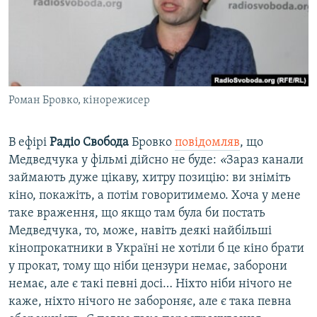
Роман Бровко, кінорежисер
В ефірі
Радіо Свобода
Бровко
повідомляв
, що
Медведчука у фільмі дійсно не буде:
«
Зараз канали
займають дуже цікаву, хитру позицію: ви зніміть
кіно, покажіть, а потім говоритимемо. Хоча у мене
таке враження, що якщо там була би постать
Медведчука, то, може, навіть деякі найбільші
кінопрокатники в Україні не хотіли б це кіно брати
у прокат, тому що ніби цензури немає, заборони
немає, але є такі певні досі… Ніхто ніби нічого не
каже, ніхто нічого не забороняє, але є така певна