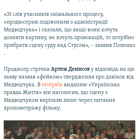
«Зі слів учасників знімального процесу,
«продюсерам подзвонили з адміністрації
Медведчука»​ і сказали, що якщо вони хочуть
дозняти картину, не хочуть провокацій, то потрібно
прибрати сцену суду над Стусом​», – заявив Попенко​
.
Продюсер стрічки
Артем Денисов
у відповідь на цю
заяву назвав «фейком» твердження про дзвінок від
Медведчука. В
інтерв’ю
виданню «Українська
правда.Життя» він наголосив, що сцену з
Медведчуком вирізали лише через питання
хронометражу фільму.