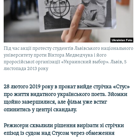
ВІДЕОУРОКИ «ELIFBE»
Русский
СВІДЧЕННЯ ОКУПАЦІЇ
Qırımtatar
УКРАЇНСЬКА ПРОБЛЕМА КРИМУ
ДОЛУЧАЙСЯ!
ІНФОГРАФІКА
Під час акції протесту студентів Львівського національного
університету проти Віктора Медведчука і його
проросійської організації «Украинский выбор». Львів, 5
Усі сайти RFE/RL
листопада 2013 року
28 лютого 2019 року в прокат вийде стрічка «Стус»
про життя видатного українського поета. Зйомки
щойно завершилися, але фільм уже встиг
опинитись у центрі скандалу.
Режисери схвалили рішення вирізати зі стрічки
епізод із судом над Стусом через обмеження