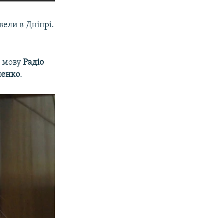
вели в Дніпрі.
а мову
Радіо
ченко
.