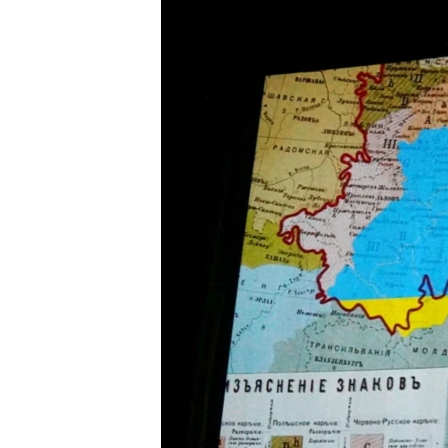
ВІДЕОУРОКИ «ELIFBE»
СВІДЧЕННЯ ОКУПАЦІЇ
УКРАЇНСЬКА ПРОБЛЕМА КРИМУ
ІНФОГРАФІКА