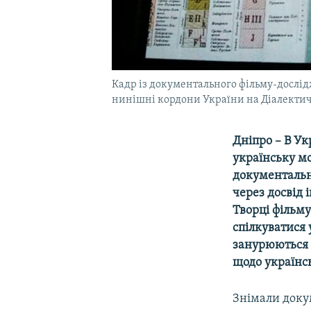
Кадр із документального фільму-дослід
нинішні кордони України на Діалектичн
Дніпро – В У
українську мо
документальн
через досвід 
Творці фільму
спілкуватися
занурюються в
щодо українс
Знімали докум