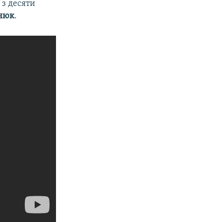
 з десяти
онюк
.