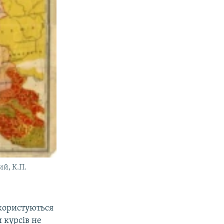
ий, К.П.
 користуються
 курсів не