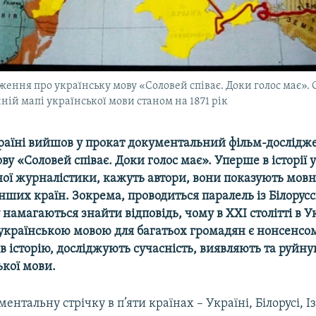
ження про українську мову «Соловей співає. Доки голос має»
ій мапі української мови станом на 1871 рік
країні вийшов у прокат документальний фільм-дослідж
ву «Соловей співає. Доки голос має». Уперше в історії 
ої журналістики, кажуть автори, вони показують мов
інших країн. Зокрема, проводиться паралель із Білорусс
 намагаються знайти відповідь, чому в ХХІ столітті в У
 українською мовою для багатьох громадян є нонсенсо
 історію, досліджують сучасність, виявляють та руйн
ької мови.
ентальну стрічку в п’яти країнах – Україні, Білорусі, Із