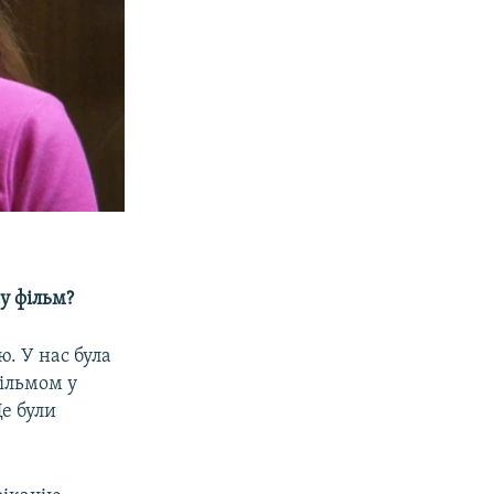
 у фільм?
ю. У нас була
ільмом у
Це були