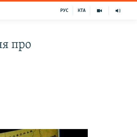
РУС
КТА
ня про