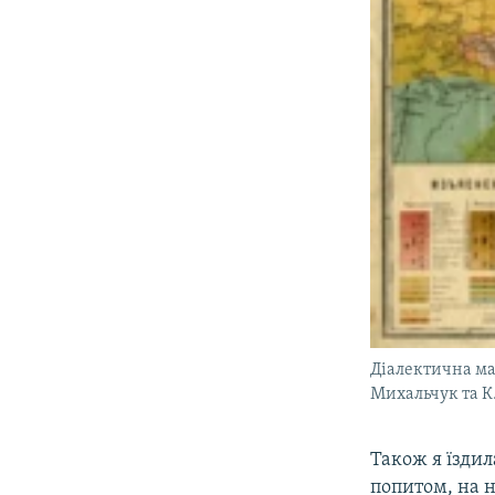
Діалектична мап
Михальчук та 
Також я їздил
попитом, на н