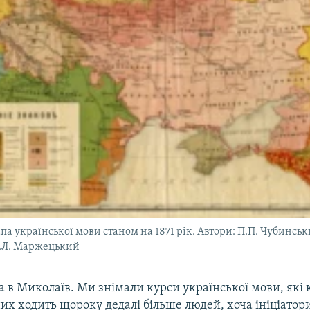
а української мови станом на 1871 рік. Автори: П.П. Чубинськ
К.Л. Маржецький
а в Миколаїв. Ми знімали курси української мови, які
их ходить щороку дедалі більше людей, хоча ініціатори