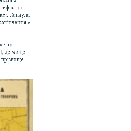
фікацію
сифікації.
ько з Каплуна
закінчення «-
дач це
і, де ми це
е прізвище