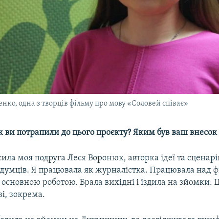
нко, одна з творців фільму про мову «Соловей співає»
як ви потрапили до цього проєкту? Яким був ваш внесок
ила моя подруга Леся Воронюк, авторка ідеї та сценарі
думців. Я працювала як журналістка. Працювала над ф
основною роботою. Брала вихідні і їздила на зйомки. 
і, зокрема.