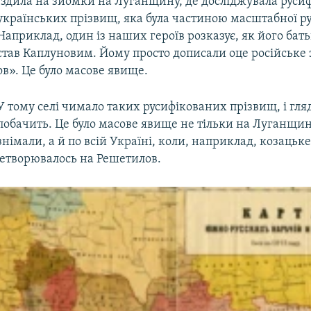
Їздила на зйомки на Луганщину, де досліджувала руси
українських прізвищ, яка була частиною масштабної ру
Наприклад, один із наших героїв розказує, як його бат
став Каплуновим. Йому просто дописали оце російське 
ов». Це було масове явище.
У тому селі чимало таких русифікованих прізвищ, і гля
побачить. Це було масове явище не тільки на Луганщин
знімали, а й по всій Україні, коли, наприклад, козацьк
етворювалось на Решетилов.