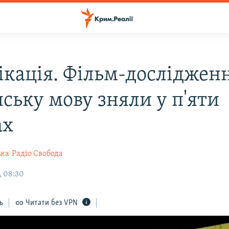
ікація. Фільм-досліджен
ську мову зняли у п'яти
ах
ька
Радіо Свобода
, 08:30
ь
Читати без VPN