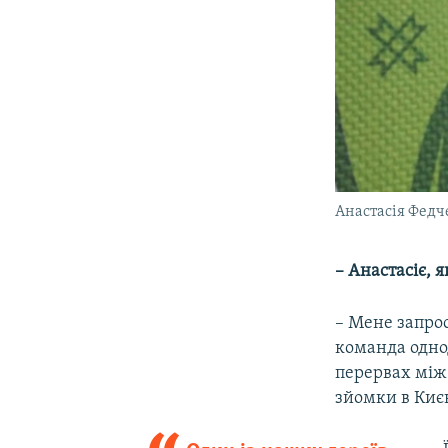
Анастасія Федче
– Анастасіє, 
– Мене запрос
команда одно
перервах між 
зйомки в Києв