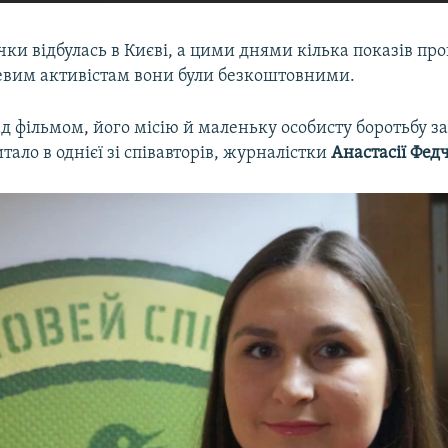
чки відбулась в Києві, а цими днями кілька показів про
евим активістам вони були безкоштовними.
д фільмом, його місію й маленьку особисту боротьбу з
тало в однієї зі співавторів, журналістки
Анастасії Фед