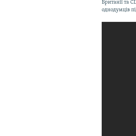
Британії та 
однодумців п