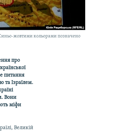
. Синьо-жовтими кольорами позначено
ення про
української
не питання
ю та Ізраїлем.
країні
м. Вони
ують міфи
раїлі, Великій