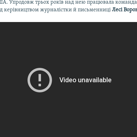
США. Упродовж трьох років над нею працювала команда
ід керівництвом журналістки й письменниці
Лесі Вор