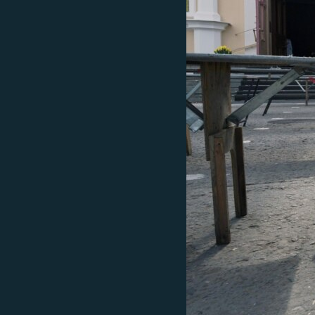
ВІДЕОУРОКИ «ELIFBE»
СВІДЧЕННЯ ОКУПАЦІЇ
УКРАЇНСЬКА ПРОБЛЕМА КРИМУ
ІНФОГРАФІКА