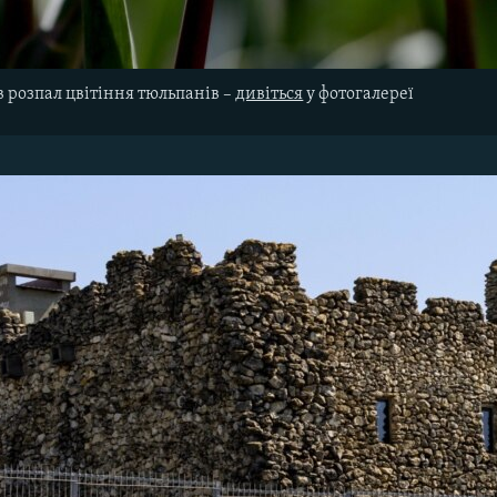
в розпал цвітіння тюльпанів –
дивіться
у фотогалереї​