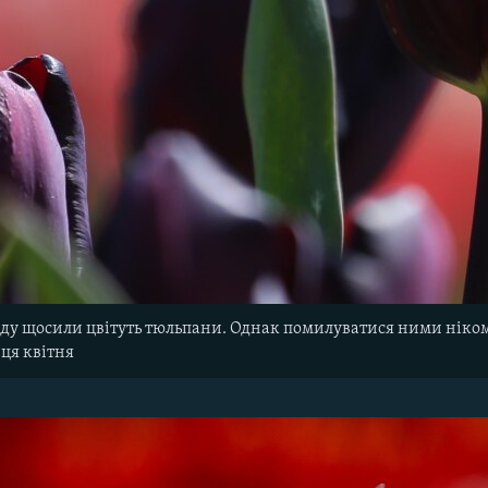
аду щосили цвітуть тюльпани. Однак помилуватися ними ніком
нця квітня