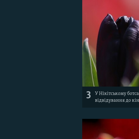
3
У Нікітському ботс
відвідування до кі