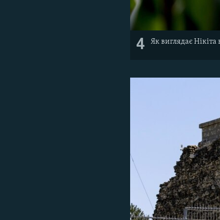
4
Як виглядає Нікіта 