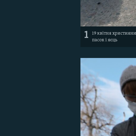
1
19 квітня християн
пасок і яєць