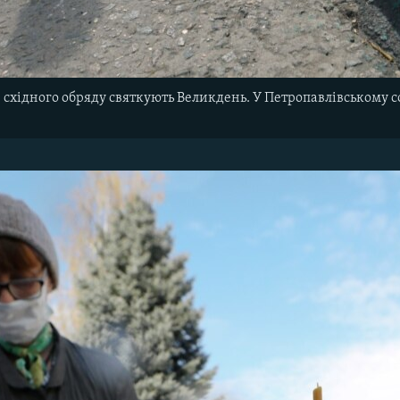
и східного обряду святкують Великдень. У Петропавлівському 