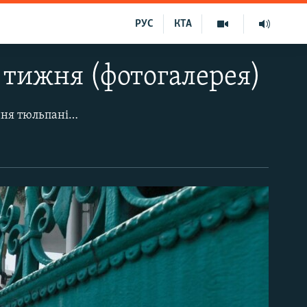
РУС
КТА
 тижня (фотогалерея)
Освячення пасок у Петропавлівському соборі УПЦ (МП) у Сімферополі. Цвітіння тюльпанів у Нікітському ботанічному саду. Пандемія коронавірусу на півострові: набережна Алушти – без туристів; історична пам'ятка музей-заповідник «Неаполь Скіфський» – на карантині.