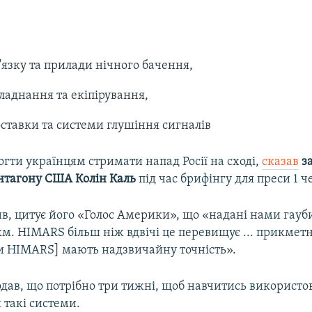
'язку та прилади нічного бачення,
ладнання та екіпірування,
ставки та системи глушіння сигналів
гти українцям стримати напад Росії на сході,
сказав
з
нтагону США Колін Каль
під час брифінгу для преси 1 ч
в, цитує його
«Голос Америки», що «н
адані нами гауб
км. HIMARS більш ніж вдвічі це перевищує ... прикметно
и HIMARS] мають надзвичайну точність
».
дав, що потрібно три тижні, щоб навчитись використо
 такі системи.