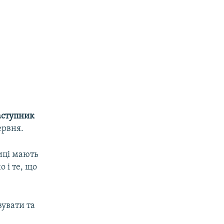
аступник
ервня.
иці мають
 і те, що
вувати та