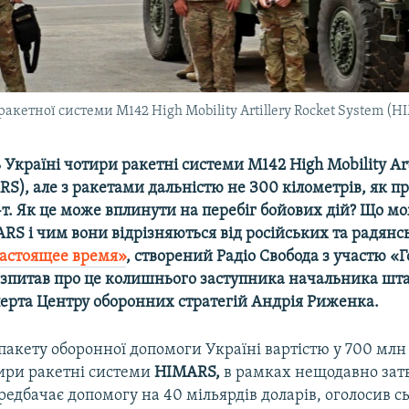
акетної системи M142 High Mobility Artillery Rocket System (
країні чотири ракетні системи M142 High Mobility Arti
S), але з ракетами дальністю не З00 кілометрів, як п
-т. Як це може вплинути на перебіг бойових дій? Що м
RS і чим вони відрізняються від російських та радянс
астоящее время»
, створений Радіо Свобода з участю «Г
зпитав про це колишнього заступника начальника шт
перта Центру оборонних стратегій Андрія Риженка.
акету оборонної допомоги Україні вартістю у 700 млн 
тири ракетні системи
HIMARS,
в рамках нещодавно зат
редбачає допомогу на 40 мільярдів доларів, оголосив с