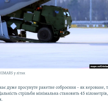
HIMARS у літак
має дуже просунуте ракетне озброєння – як кероване, т
альність стрільби мінімальна становить 45 кілометрів
м.