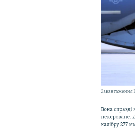
Завантаження 
Вона справді 
некероване. Д
калібру 277 м