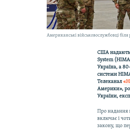
Американські військовослужбовці біля р
США надають У
System (HIMAR
Україна, а 80
системи HIMA
Телеканал
«Н
Америки», ро
України, екс
Про надання п
включає і чо
закону, що пе