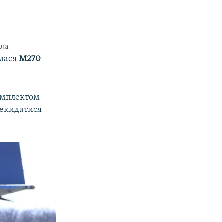
ула
алася
M270
комплектом
рекидатися