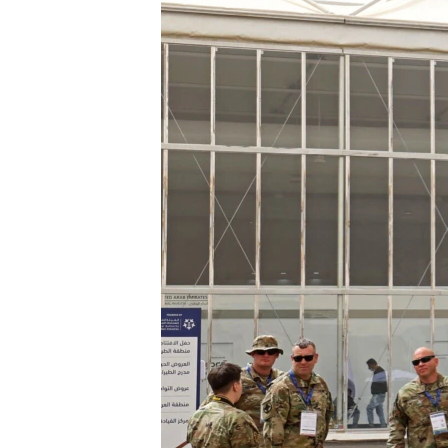
ВІДЕОУРОКИ «ELIFBE»
СВІДЧЕННЯ ОКУПАЦІЇ
УКРАЇНСЬКА ПРОБЛЕМА КРИМУ
ІНФОГРАФІКА