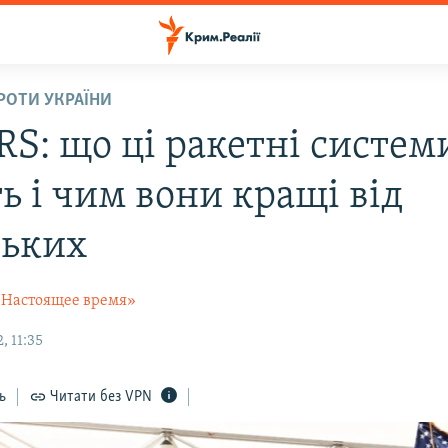
ПРОТИ УКРАЇНИ
S: що ці ракетні систем
ь і чим вони кращі від
ських
«Настоящее время»
, 11:35
ь
Читати без VPN