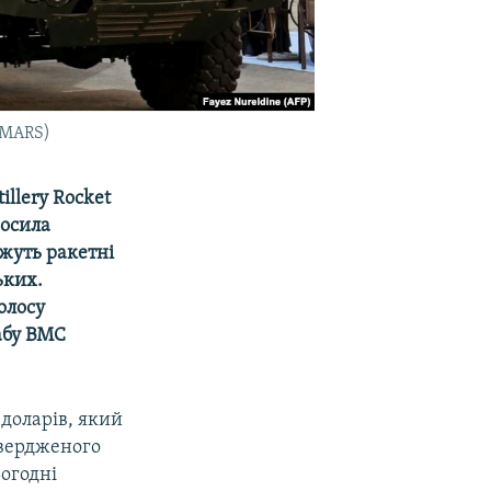
HIMARS)
llery Rocket
росила
ожуть ракетні
ьких.
олосу
абу ВМС
доларів, який
вердженого
ьогодні