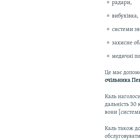
радари,
вибухівка,
системи зв
захисне об
медичні по
Це має допомо
очільника Пе
Каль наголоси
дальність 30 
вони [систем
Каль також до
обслуговувати