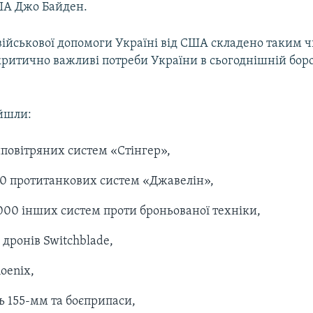
ША Джо Байден.
військової допомоги Україні від США складено таким 
критично важливі потреби України в сьогоднішній боро
ійшли:
повітряних систем «Стінгер»,
0 протитанкових систем «Джавелін»,
000 інших систем проти броньованої техніки,
 дронів Switchblade,
oenix,
ь 155-мм та боєприпаси,