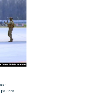
ак і
, ракети