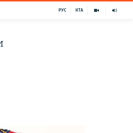
РУС
КТА
и