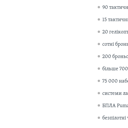
90 тактичн
15 тактич
20 гелікопт
сотні бро
200 бронь
більше 700
75 000 наб
системи ла
БПЛА Puma
безпілотні