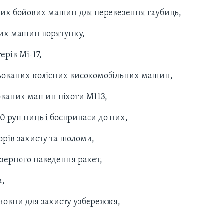
их бойових машин для перевезення гаубиць,
них машин порятунку,
ерів Мі-17,
ньованих колісних високомобільних машин,
ованих машин піхоти М113,
0 рушниць і боєприпаси до них,
орів захисту та шоломи,
зерного наведення ракет,
,
 човни для захисту узбережжя,