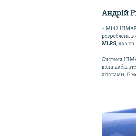
Андрій 
– M142 HIMAR
розроблена в 
MLRS
, яка н
Система HIMA
вона набагат
літаками, її 