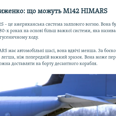
Риженко: що можуть M142 HIMARS
S – це американська система залпового вогню. Вона б
80-х роках на основі більш важкої системи, яка назив
а гусеничному ходу.
RS має автомобільні шасі, вона вдвічі менша. За боє
о легша, ніж попередній важкий зразок. Вона може пе
можна доставляти на борту десантного корабля.