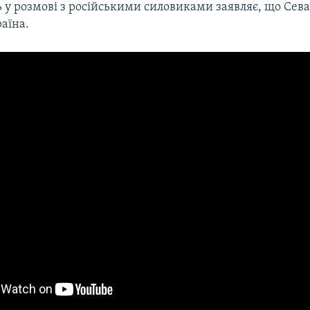
 у розмові з російськими силовиками заявляє, що Сева
аїна.