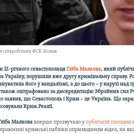
та співробітник ФСБ. Колаж
и 21-річного севастопольця
Гліба Малкова
, який публіч
на Україну, порушили вже другу кримінальну справу. Р
инуватила його у вандалізмі, а до цього – у нарузі над п
 також оштрафовано за дискредитацію Збройних сил РФ 
но заявив, що Севастополь і Крим – це Україна. Що зараз
совували Крим.Реалії.
Гліба Малкова
вперше прозвучало у
публічній площині
 провоєнні кримські пабліки оприлюднили відео, на як