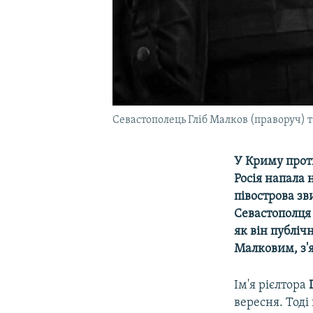
Севастополець Гліб Малков (праворуч) 
У Криму прот
Росія напала 
півострова зв
Севастополця
як він публіч
Малковим, з'я
Ім'я рієлтора
вересня. Тоді