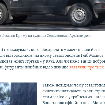
кої влади Криму на вулицях Севастополя. Архівне фото
і не вказували, кого підозрюють у злочині, але його
и відеороликом, на якому севастополець Гліб Малков 
лював жовті стрічки» у Качі. Але чи каже він це добро
кі фігуранти подібних відео пізніше
заявляли про тиск
Також невідомо чому севастопол
силовики називають жовті стріч
«символікою українських націон
Вона такою офіційно не є. Мова