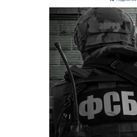
ВІДЕОУРОКИ «ELIFBE»
СВІДЧЕННЯ ОКУПАЦІЇ
УКРАЇНСЬКА ПРОБЛЕМА КРИМУ
ІНФОГРАФІКА