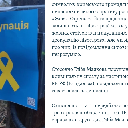
символіку кримського громадян
ненасильницького спротиву росій
«Жовта Стрічка». Його представ
залишають на півострові мітки у
жовтих стрічок із нагадуванням
деокупацію півострова. Але чи й
про них, із повідомлення силови
незрозуміло.
Стосовно Гліба Малкова поруше
кримінальну справу за частиною 
КК РФ (Вандалізм), повідомляют
севастопольській поліції.
Санкція цієї статті передбачає п
трьох років позбавлення волі. Ц
справа вже друга для Гліба Малко