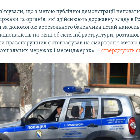
з'ясували, що з метою публічної демонстрації неповаги
держави та органів, які здійснюють державну владу в Рос
 за допомогою аерозольного балончика потай наносив
аціоналістів на різні об'єкти інфраструктури, розташов
и правопорушник фотографував на смартфон з метою
соціальних мережах і месенджерах», –
стверджують с