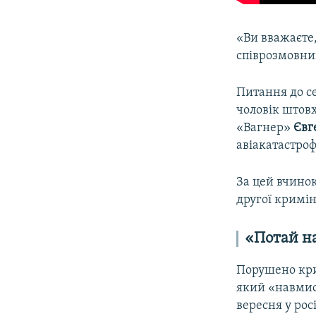
«Ви вважаєте,
співрозмовник
Питання до се
чоловік штов
«Вагнер»
Євг
авіакатастроф
За цей вчинок
другої кримін
«Потай н
Порушено кри
який «навмис
вересня у рос