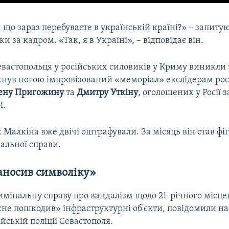
 що зараз перебуваєте в українській країні?» – запиту
и за кадром. «Так, я в Україні», – відповідає він.
вастопольця у російських силовиків у Криму виникли 
хнув ногою імпровізований «меморіал» екслідерам рос
ену Пригожину
та
Дмитру Уткіну
, оголошених у Росії 
і.
 Малкіна вже двічі оштрафували. За місяць він став ф
альної справи.
аносив символіку»
мінальну справу про вандалізм щодо 21-річного місце
не пошкодив» інфраструктурні об'єкти, повідомили на
ійській поліції Севастополя.