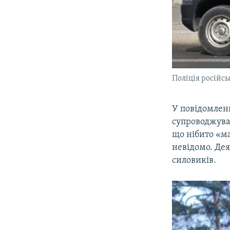
Поліція російсь
У повідомленн
супроводжувал
що нібито «ма
невідомо. Дея
силовиків.