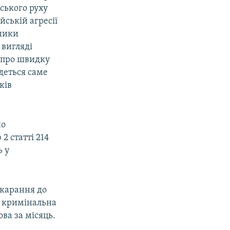
ського руху
ській агресії
ники
 вигляді
 про швидку
деться саме
ків
но
2 статті 214
ь у
окарання до
я кримінальна
ва за місяць.