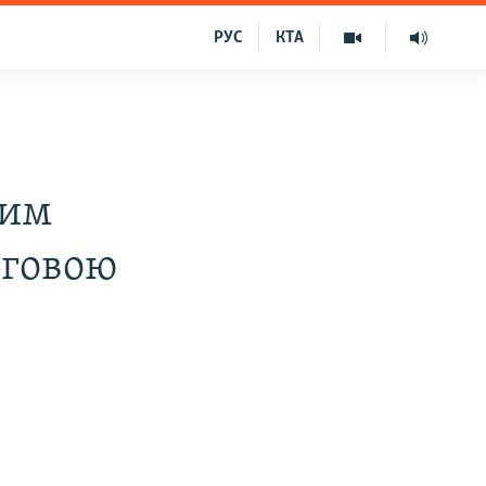
РУС
КТА
рим
рговою