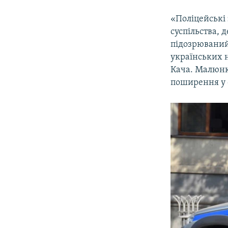
«Поліцейські 
суспільства, 
підозрюваний
українських н
Кача. Малюнк
поширення у 