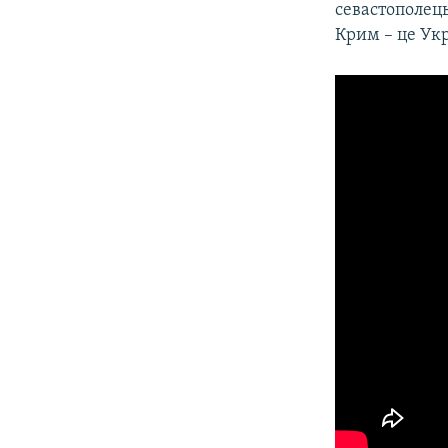
севастополець
Крим – це Укр