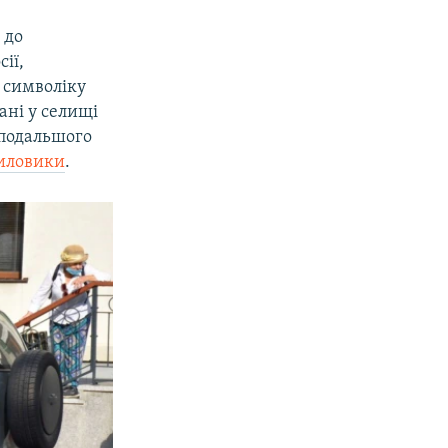
 до
ії,
 символіку
ані у селищі
 подальшого
иловики
.