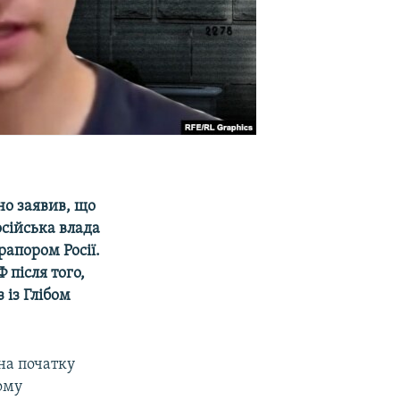
но заявив, що
осійська влада
рапором Росії.
після того,
 із Глібом
на початку
ому