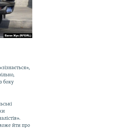
«зізнається»,
вільно,
з боку
ьські
ки
алістів».
 може йти про