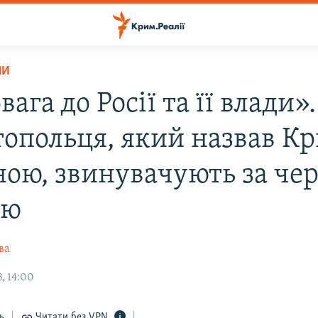
НИ
ага до Росії та її влади».
топольця, який назвав К
ною, звинувачують за че
ею
ва
, 14:00
ь
Читати без VPN