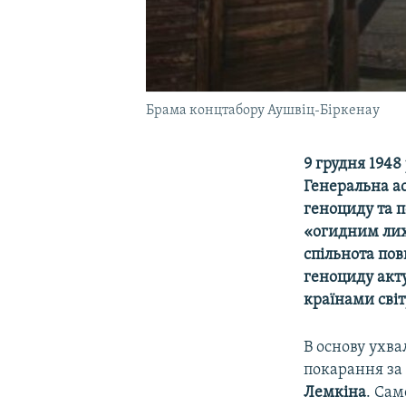
Брама концтабору Аушвіц-Біркенау
9 грудня 1948
Генеральна а
геноциду та 
«огидним лихо
спільнота пов
геноциду акт
країнами світ
В основу ухва
покарання за
Лемкіна
. Са