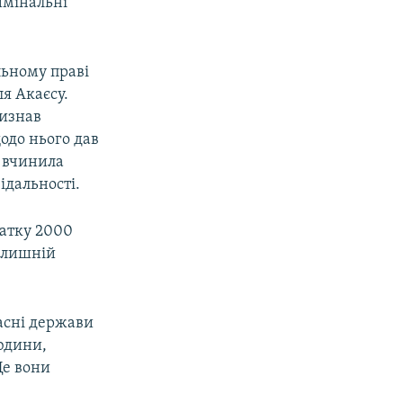
имінальні
ьному праві
я Акаєсу.
визнав
одо нього дав
а вчинила
ідальності.
чатку 2000
олишній
асні держави
юдини,
Це вони