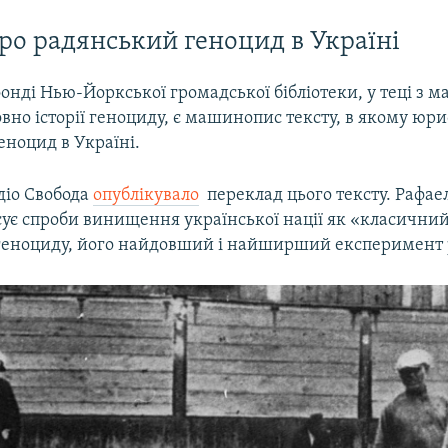
ро радянський геноцид в Україні
онді Нью-Йоркської громадської бібліотеки, у теці з 
вно історії геноциду, є машинопис тексту, в якому юр
еноцид в Україні.
діо Свобода
опублікувало
​ переклад цього тексту. Рафае
сує спроби винищення української нації як «класични
геноциду, його найдовший і найширший експеримент р