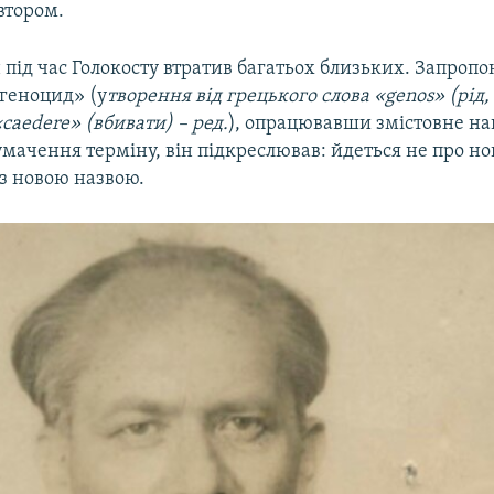
втором.
 під час Голокосту втратив багатьох близьких. Запроп
геноцид» (у
творення від грецького слова «genos» (рід, 
caedere» (вбивати) – ред.
), опрацювавши змістовне на
ачення терміну, він підкреслював: йдеться не про но
із новою назвою.