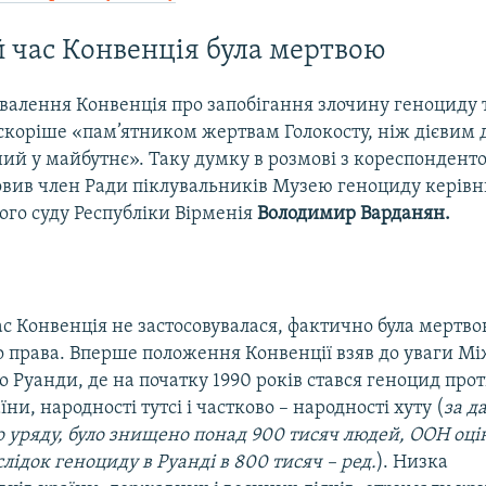
 час Конвенція була мертвою
валення Конвенція про запобігання злочину геноциду 
а скоріше «пам’ятником жертвам Голокосту, ніж дієвим
ий у майбутнє». Таку думку в розмові з кореспонденто
овив член Ради піклувальників Музею геноциду керівн
ого суду Республіки Вірменія
Володимир Варданян.
с Конвенція не застосовувалася, фактично була мертв
 права. Вперше положення Конвенції взяв до уваги М
 Руанди, де на початку 1990 років стався геноцид прот
и, народності тутсі і частково – народності хуту (
за д
 уряду, було знищено понад 900 тисяч людей, ООН оці
лідок геноциду в Руанді в 800 тисяч – ред.
). Низка