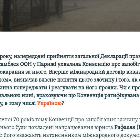
 року, напередодні прийняття загальної Декларації пр
самблея ООН у Парижі ухвалила Конвенцію про запобі
покарання за нього. Вперше міжнародний договір визн
м», визначав власне поняття цього злочину і того, як 
инна попереджати і реагувати на його прояви. Чи є пр
уальною нині, враховуючи що Конвенція ратифікувана
у, в тому числі
Україною
?
леної 70 років тому Конвенції про запобігання злочину
 нього були покладені напрацювання юриста
Рафаеля (
ме його вважають натхненником міжнародного докумен