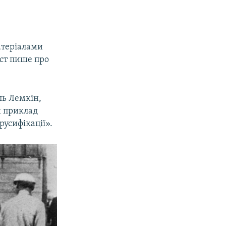
матеріалами
ист пише про
ль Лемкін,
й приклад
усифікації».