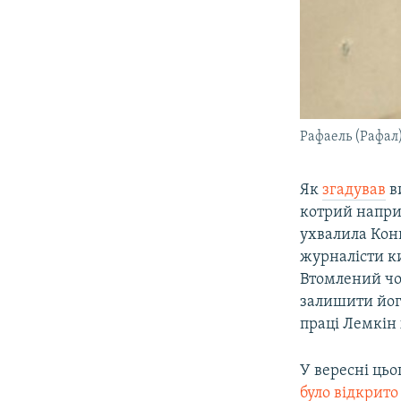
Рафаель (Рафал
Як
згадував
​
котрий напри
ухвалила Конв
журналісти к
Втомлений чол
залишити його
праці Лемкін 
У вересні ць
було відкрит