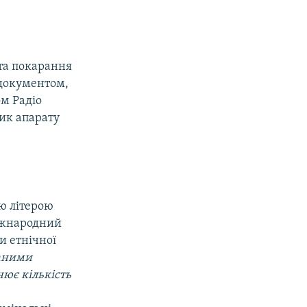
та покарання
 документом,
м Радіо
ик апарату
ою літерою
іжнародний
и етнічної
аними
нює кількість