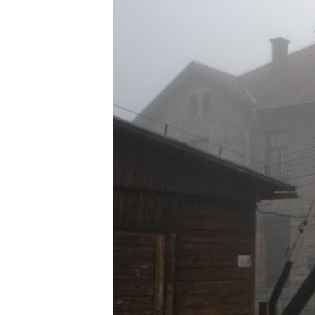
ВІДЕОУРОКИ «ELIFBE»
СВІДЧЕННЯ ОКУПАЦІЇ
УКРАЇНСЬКА ПРОБЛЕМА КРИМУ
ІНФОГРАФІКА