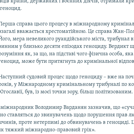
вців країни, державних і воєнних діячів, отримали кр
 геноцид.
Перша справа цього процесу в міжнародному кримінал
взагалі вважається хрестоматійною. Це справа Жан-Пол
Його, мера невеликого руандійського міста, трибунал 
винним у близько десяти епізодах геноциду. Вердикт щ
розуміння як, за що, на підставі чого фізична особа, як
геноцид, може бути притягнута до кримінальної відпов
Наступний судовий процес щодо геноциду – вже на по
років, у Міжнародному кримінальному трибуналі по к
Югославії, був, із моєї точки зору, більш політизованим.
міжнародник Володимир Варданян зазначив, що «суч
но ставляться до звинувачень щодо порушення прав л
очинів, проте нетерпимі до обвинувачень в геноциді. 
к тяжкий міжнародно-правовий гріх».