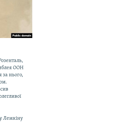
Розенталь,
амблея ООН
 за нього,
ом.
осив
полегливої
ку Лемкіну