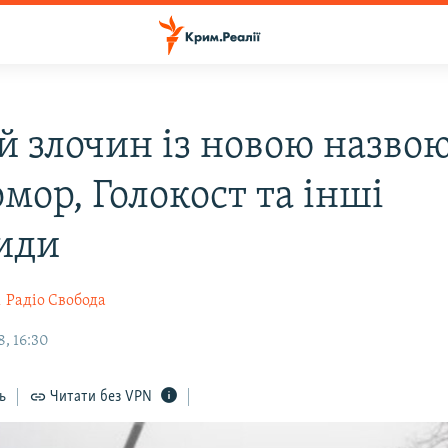
й злочин із новою назвою
мор, Голокост та інші
иди
к
Радіо Свобода
, 16:30
ь
Читати без VPN