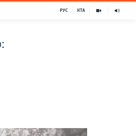
РУС
КТА
: