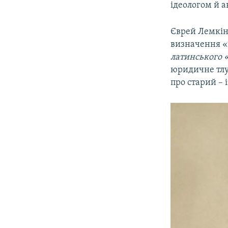
ідеологом й а
Єврей Лемкін
визначення «
латинського «
юридичне тлум
про старий – 