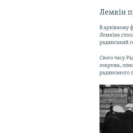
Лемкін п
В архівному ф
Лемкіна стосо
радянський г
Свого часу Ра
зокрема, опи
радянського 