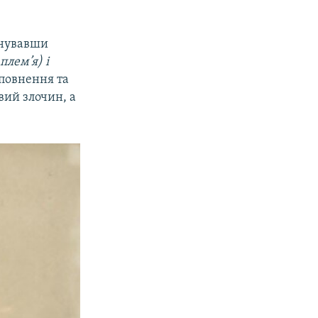
онувавши
плем’я) і
повнення та
вий злочин, а