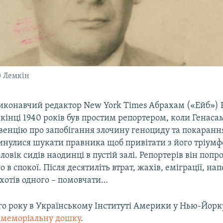
) Лемкін
виконавчий редактор New York Times Абрахам («Ейб») 
кінці 1940 років був простим репортером, коли Генас
енцію про запобігання злочину геноциду та покарання
инулися шукати правника щоб привітати з його тріумф
овік сидів наодинці в пустій залі. Репортерів він попр
 в спокої. Після десятиліть втрат, жахів, еміграції, на
хотів одного – помовчати…
ого року в Українському Інституті Америки у Нью-Йор
о меморіальну дошку
. ​