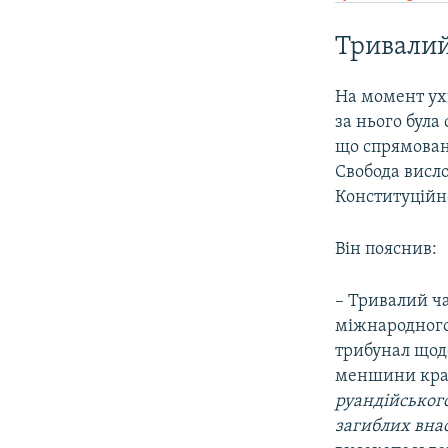
Тривалий
На момент ух
за нього бул
що спрямован
Свобода висл
Конституційн
Він пояснив:
– Тривалий ча
міжнародного
трибунал щодо
меншини країн
руандійського
загиблих внас