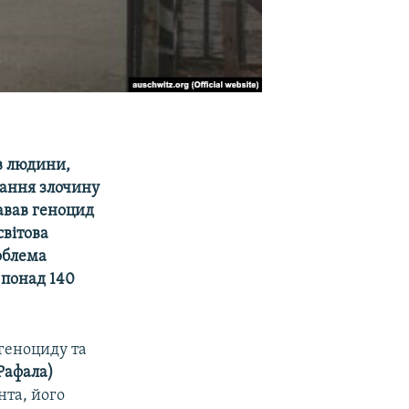
ав людини,
гання злочину
авав геноцид
світова
облема
 понад 140
 геноциду та
Рафала)
та, його