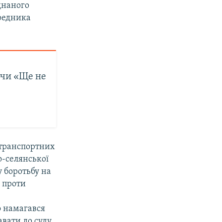
днаного
редника
ючи «Ще не
 транспортних
о-селянської
 боротьбу на
ю проти
то намагався
авати до суду