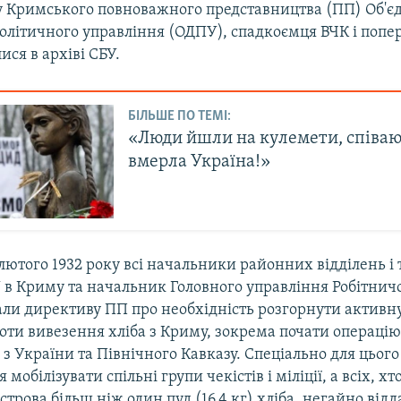
у Кримського повноважного представництва (ПП) Об'є
олітичного управління (ОДПУ), спадкоємця ВЧК і попе
ися в архіві СБУ.
БІЛЬШЕ ПО ТЕМІ:
«Люди йшли на кулемети, співа
вмерла Україна!»
лютого 1932 року всі начальники районних відділень і
 в Криму та начальник Головного управління Робітнич
али директиву ПП про необхідність розгорнути активну
оти вивезення хліба з Криму, зокрема почати операці
з України та Північного Кавказу. Спеціально для цього
мобілізувати спільні групи чекістів і міліції, а всіх, х
острова більш ніж один пуд (16,4 кг) хліба, негайно відд