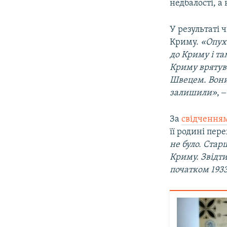
недбалості, а
У результаті 
Криму.
«Опух
до Криму і там
Криму врятува
Швецем. Вони 
залишили»
, 
За
свідчення
її родині пе
не було. Стар
Криму. Звідти
початком 1933