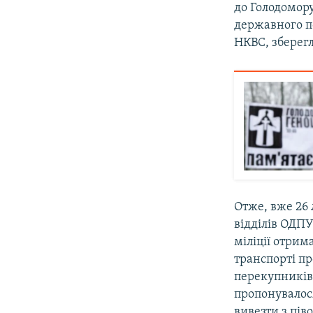
до Голодомор
державного п
НКВС, зберегл
Отже, вже 26 
відділів ОДПУ
міліції отрим
транспорті пр
перекупників 
пропонувалося 
вивезти з пів