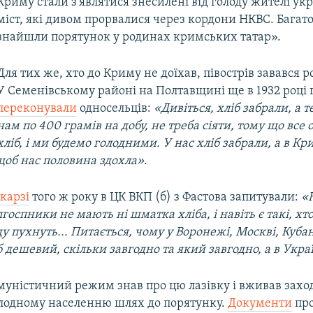
Криму стали з'являтися знесилені від голоду жителі укр
міст, які дивом прорвалися через кордони НКВС. Багато
знайшли порятунок у родинах кримських татар».
Для тих же, хто до Криму не доїхав, півострів завався р
У Семенівському районі на Полтавщині ще в 1932 році 
переконували
односельців:
«Дивіться, хліб забрали, а 
нам по 400 грамів на добу, не треба сіяти, тому що все 
хліб, і ми будемо голодними. У нас хліб забрали, а в Кр
щоб нас половина здохла»
.
скарзі
того ж року в ЦК ВКП (б) з Фастова запитували:
«
госпники не мають ні шматка хліба, і навіть є такі, хт
ду пухнуть... Питається, чому у Воронежі, Москві, Кубан
б дешевий, скільки завгодно та який завгодно, а в Укра
муністичний режим знав про цю лазівку і вживав заход
лодному населенню шлях до порятунку.
Документи
про