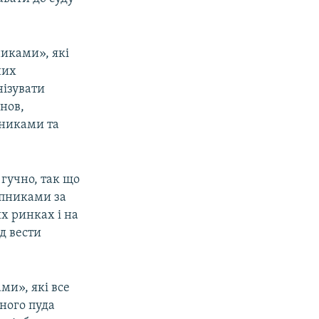
никами», які
них
нізувати
анов,
пниками та
гучно, так що
упниками за
их ринках і на
д вести
ми», які все
дного пуда