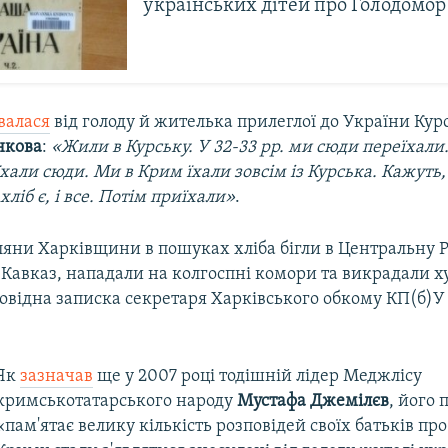
українських дітей про Голодомор
валася
від голоду й жителька прилеглої до України Курс
нкова
:
«Жили в Курську. У 32-33 рр. ми сюди переїхали
хали сюди. Ми в Крим їхали зовсім із Курська. Кажуть
хліб є, і все. Потім приїхали»
.
ляни Харківщини в пошуках хліба бігли в Центральну Р
Кавказ, нападали на колгоспні комори та викрадали ху
повідна записка секретаря Харківського обкому КП(б)
Як
зазначав
ще у 2007 році тодішній лідер Меджлісу
кримськотатарського народу
Мустафа Джемілєв
, його 
«пам'ятає велику кількість розповідей своїх батьків про 