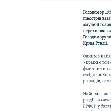
Голодомор 193
півострів вза
змучені голод
перехоплювали
Голодомору та
Крим.Реалії.
Одним з найя
Україні є той
фізичними та
сусідньої Хе
розладів, сам
Найбільш лог
розділяв мате
РРФСР, у бага