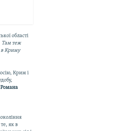
ької області
. Там теж
, в Криму
осію, Крим і
добу,
У
Романа
покоління
те, як в