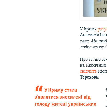
У Криму
ряту
Анастасія Іва
таке. Ми приї
добре жити: і 
Про те, що се
на Північний 
свідчить
і до
Терехова
.
У Криму стали
з'являтися знесилені від
голоду жителі українських