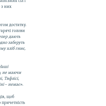
аїнських сіл і
 з них
огом достатку.
гарячі голови
тепер дають
одно заберуть
иму хліб гниє,
Наші
о, не маючи
і, Тифлісі,
їні ‒ немає»
.
ів, щоб
 причетність