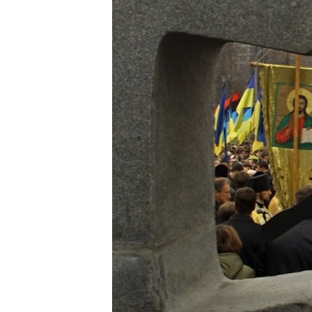
ВІДЕОУРОКИ «ELIFBE»
СВІДЧЕННЯ ОКУПАЦІЇ
УКРАЇНСЬКА ПРОБЛЕМА КРИМУ
ІНФОГРАФІКА