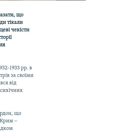
казати, що
юди тікали
цеві чекісти
торії
ля
32-1933 рр. в
трів за своїми
вся від
психічних
рдон, що
 Крим ‒
лідком