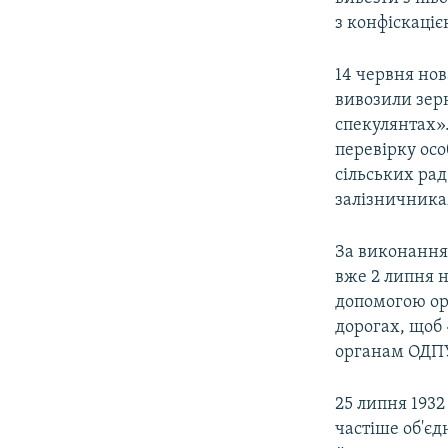
з конфіскаці
14 червня нов
вивозили зерн
спекулянтах».
перевірку осо
сільських рад
залізничника
За виконання 
вже 2 липня 
допомогою орг
дорогах, щоб 
органам ОДПУ
25 липня 1932
частіше об'єд