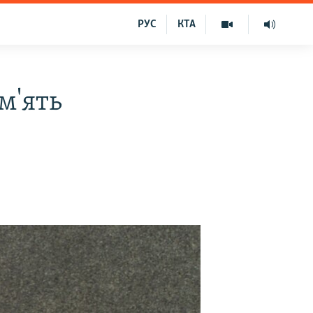
РУС
КТА
м'ять