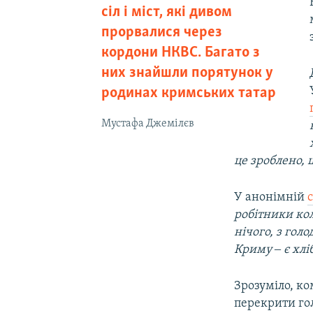
сіл і міст, які дивом
прорвалися через
кордони НКВС. Багато з
них знайшли порятунок у
родинах кримських татар
Мустафа Джемілєв
це зроблено, 
У анонімній
робітники кол
нічого, з голо
Криму ‒ є хлі
Зрозуміло, ко
перекрити го