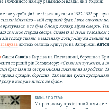
 не злочинного наміру радянської влади, як в Україні.
чимало українців і не тільки шукали в 1932-1933 рр. при
 тільки Михайло ‒ мій старший брат. І вже опухлим по
 врятувався, а то була б йому, козаку, вірна смерть. Та
лася й моя старша сестра Лізавета зі своїм чоловіком 
від голоду тікали, а маленьку дочку Ліду на деякий ча
‒
згадував
житель селища Кушугум на Запоріжжі
Антон
м
Ольги Савків
з Бирліва на Полтавщині, борошно з Кр
режити перший рік Голодомору:
«Стали ми тут жити, а їж
ший брат Іван та сестра Оксана поїхали на заробітки. Та
 привіз сухарів, борошна. Так ми ще трохи протримали
 року в нас уже нічого не було»
.
БІЛЬШЕ ПО ТЕМІ:
У празькому архіві знайшли лис