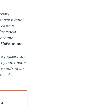
тулку в
дався кудись
к само в
Олексієм
с у нас
 Чабаненко
.
иму дозволило
і у нас ніякої
то поїхав до
ся. А з
ти