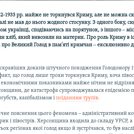
2-1933 рр. майже не торкнувся Криму, але не можна с
галі не мав до нього жодного стосунку. З одного боку, с
ом українці, сподіваючись на порятунок, з іншого ‒ міс
 хліб, який вивозили на материк. Про роль Криму в іс
 про Великий Голод в пам'яті кримчан ‒ ексклюзивно д
скравіших доказів штучного походження Голодомору 19
 факт, що голод лише трохи торкнувся Криму, хоча півос
 економічними показниками майже нічим не відрізня
рсонщини, де катастрофа супроводжувалася епідемією 
огубств, канібалізмом і
поїданням трупів
.
ічне пояснення цього феномена ‒ адміністративний ко
рик і півострів. Херсонщина входила до складу УРСР, а
тьох регіонах якої голод якщо й зустрічався, то був нас