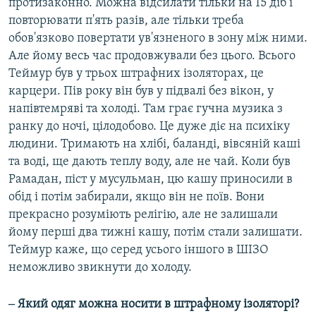
протизаконно. Можна відсилати тільки на 15 діб і
повторювати п'ять разів, але тільки треба
обов'язково повертати ув'язненого в зону між ними.
Але йому весь час продовжували без цього. Всього
Теймур був у трьох штрафних ізоляторах, це
карцери. Пів року він був у підвалі без вікон, у
напівтемряві та холоді. Там грає гучна музика з
ранку до ночі, цілодобово. Це дуже діє на психіку
людини. Тримають на хлібі, баланді, вівсяній каші
та воді, ще дають теплу воду, але не чай. Коли був
Рамадан, піст у мусульман, цю кашу приносили в
обід і потім забирали, якщо він не поїв. Вони
прекрасно розуміють релігію, але не залишали
йому перші два тижні кашу, потім стали залишати.
Теймур каже, що серед усього іншого в ШІЗО
неможливо звикнути до холоду.
‒ Який одяг можна носити в штрафному ізоляторі?