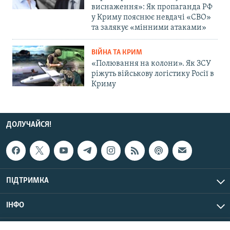
виснаження»: Як пропаганда РФ
у Криму пояснює невдачі «СВО»
та залякує «мінними атаками»
ВІЙНА ТА КРИМ
«Полювання на колони». Як ЗСУ
ріжуть військову логістику Росії в
Криму
ДОЛУЧАЙСЯ!
ПІДТРИМКА
ІНФО