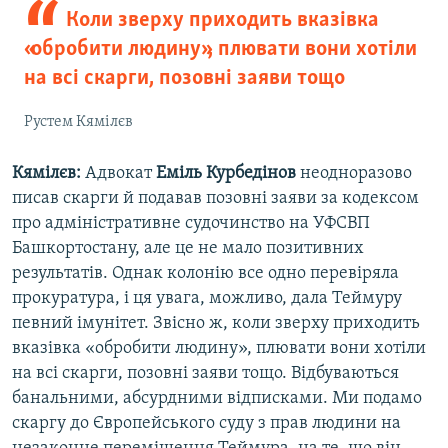
Коли зверху приходить вказівка
«обробити людину», плювати вони хотіли
на всі скарги, позовні заяви тощо
Рустем Кямілєв
Кямілєв:
Адвокат
Еміль Курбедінов
неодноразово
писав скарги й подавав позовні заяви за кодексом
про адміністративне судочинство на УФСВП
Башкортостану, але це не мало позитивних
результатів. Однак колонію все одно перевіряла
прокуратура, і ця увага, можливо, дала Теймуру
певний імунітет. Звісно ж, коли зверху приходить
вказівка «обробити людину», плювати вони хотіли
на всі скарги, позовні заяви тощо. Відбуваються
банальними, абсурдними відписками. Ми подамо
скаргу до Європейського суду з прав людини на