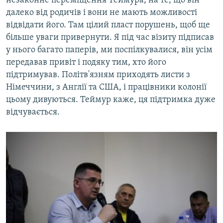
незаконне переміщення Теймура, на те, що він
далеко від родичів і вони не мають можливості
відвідати його. Там цілий пласт порушень, щоб ще
більше уваги привернути. Я під час візиту підписав
у нього багато паперів, ми поспілкувалися, він усім
передавав привіт і подяку тим, хто його
підтримував. Політв'язням приходять листи з
Німеччини, з Англії та США, і працівники колонії
цьому дивуються. Теймур каже, ця підтримка дуже
відчувається.