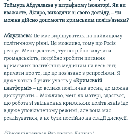
Теймура Абдуллаєва у штрафному ізоляторі. Як ви
вважаєте, Діляро, виходячи зі свого досвіду, ‒ чи
можна дійсно допомогти кримським політв'язням?
Абдуллаєва:
Це має вирішуватися на найвищому
політичному рівні. Це можливо, тому що Росія
реагує. Мені здається, тут потрібно залучати
громадськість, потрібно зробити питання
кримських політв'язнів медійним на весь світ,
кричати про те, що це пов'язане з репресіями. Я
дуже хотіла б узяти участь у
«Кримській
платформі»
‒ це велика політична арена, де можна
дискутувати... Можливо, мені як матері, здається,
що робота зі звільнення кримських політв'язнів іде
в дуже уповільненому режимі, але вона має
реалізуватися, а не бути постійно на стадії дискусії.
(Текст підготував Владислав Ленцев)