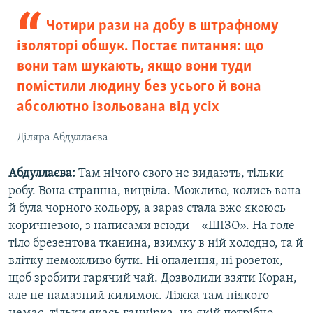
Чотири рази на добу в штрафному
ізоляторі обшук. Постає питання: що
вони там шукають, якщо вони туди
помістили людину без усього й вона
абсолютно ізольована від усіх
Діляра Абдуллаєва
Абдуллаєва:
Там нічого свого не видають, тільки
робу. Вона страшна, вицвіла. Можливо, колись вона
й була чорного кольору, а зараз стала вже якоюсь
коричневою, з написами всюди ‒ «ШІЗО». На голе
тіло брезентова тканина, взимку в ній холодно, та й
влітку неможливо бути. Ні опалення, ні розеток,
щоб зробити гарячий чай. Дозволили взяти Коран,
але не намазний килимок. Ліжка там ніякого