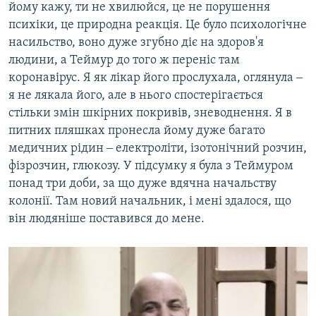
йому кажу, ти не хвилюйся, це не порушення
психіки, це природна реакція. Це було психологічне
насильство, воно дуже згубно діє на здоров'я
людини, а Теймур до того ж переніс там
коронавірус. Я як лікар його прослухала, оглянула ‒
я не лякала його, але в нього спостерігається
стільки змін шкірних покривів, зневоднення. Я в
питних пляшках пронесла йому дуже багато
медичних рідин ‒ електроліти, ізотонічний розчин,
фізрозчин, глюкозу. У підсумку я була з Теймуром
понад три доби, за що дуже вдячна начальству
колонії. Там новий начальник, і мені здалося, що
він людяніше поставився до мене.