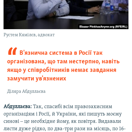
Рустем Кямілєв, адвокат
В'язнична система в Росії так
організована, що там нестерпно, навіть
якщо у співробітників немає завдання
замучити ув'язнених
Діляра Абдуллаєва
Абдуллаєва:
Так, спасибі всім правозахисним
організаціям і Росії, й України, які пишуть моєму
синові ‒ це необхідне йому, як повітря. Видавали
листи дуже рідко, по два-три рази на місяць, по 16-