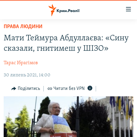
Доступність
посилання
Перейти
ПРАВА ЛЮДИНИ
до
НОВИНИ
Мати Теймура Абдуллаєва: «Сину
основного
ВОДА.КРИМ
матеріалу
сказали, гнитимеш у ШІЗО»
ВІДЕО ТА ФОТО
Перейти
до
Тарас Ібрагімов
ПОЛІТИКА
основної
30 липень 2021, 14:00
БЛОГИ
навігації
Перейти
ПОГЛЯД
Поділитись
Читати без VPN
до
ІНТЕРВ'Ю
пошуку
ВСЕ ЗА ДЕНЬ
СПЕЦПРОЕКТИ
ЯК ОБІЙТИ БЛОКУВАННЯ
ДЕПОРТАЦІЯ