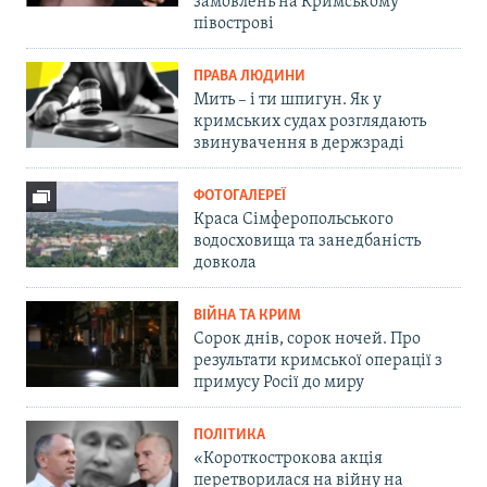
замовлень на Кримському
півострові
ПРАВА ЛЮДИНИ
Мить – і ти шпигун. Як у
кримських судах розглядають
звинувачення в держзраді
ФОТОГАЛЕРЕЇ
Краса Сімферопольського
водосховища та занедбаність
довкола
ВІЙНА ТА КРИМ
Сорок днів, сорок ночей. Про
результати кримської операції з
примусу Росії до миру
ПОЛІТИКА
«Короткострокова акція
перетворилася на війну на