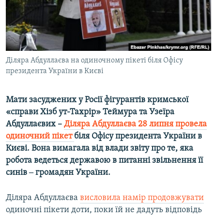
ВІДЕОУРОКИ «ELIFBE»
Русский
СВІДЧЕННЯ ОКУПАЦІЇ
Qırımtatar
УКРАЇНСЬКА ПРОБЛЕМА КРИМУ
ДОЛУЧАЙСЯ!
Діляра Абдуллаєва на одиночному пікеті біля Офісу
ІНФОГРАФІКА
президента України в Києві
Мати засуджених у Росії фігурантів кримської
Усі сайти RFE/RL
«справи Хізб ут-Тахрір» Теймура та Узеїра
Абдуллаєвих –
Діляра Абдуллаєва 28 липня провела
одиночний пікет
біля Офісу президента України в
Києві. Вона вимагала від влади звіту про те, яка
робота ведеться державою в питанні звільнення її
синів ‒ громадян України.
Діляра Абдуллаєва
висловила намір продовжувати
одиночні пікети доти, поки їй не дадуть відповідь