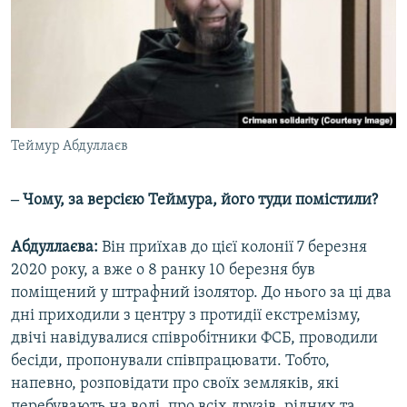
Теймур Абдуллаєв
‒ Чому, за версією Теймура, його туди помістили?
Абдуллаєва:
Він приїхав до цієї колонії 7 березня
2020 року, а вже о 8 ранку 10 березня був
поміщений у штрафний ізолятор. До нього за ці два
дні приходили з центру з протидії екстремізму,
двічі навідувалися співробітники ФСБ, проводили
бесіди, пропонували співпрацювати. Тобто,
напевно, розповідати про своїх земляків, які
перебувають на волі, про всіх друзів, рідних та