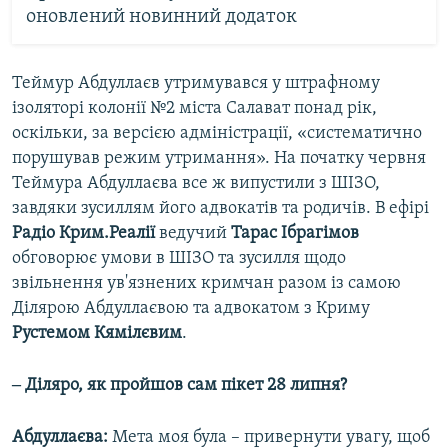
оновлений новинний додаток
Теймур Абдуллаєв утримувався у штрафному
ізоляторі колонії №2 міста Салават понад рік,
оскільки, за версією адміністрації, «систематично
порушував режим утримання». На початку червня
Теймура Абдуллаєва все ж випустили з ШІЗО,
завдяки зусиллям його адвокатів та родичів. В ефірі
Радіо Крим.Реалії
ведучий
Тарас Ібрагімов
обговорює умови в ШІЗО та зусилля щодо
звільнення ув'язнених кримчан разом із самою
Ділярою Абдуллаєвою та адвокатом з Криму
Рустемом Кямілєвим
.
‒ Діляро, як пройшов сам пікет 28 липня?
Абдуллаєва:
Мета моя була – привернути увагу, щоб