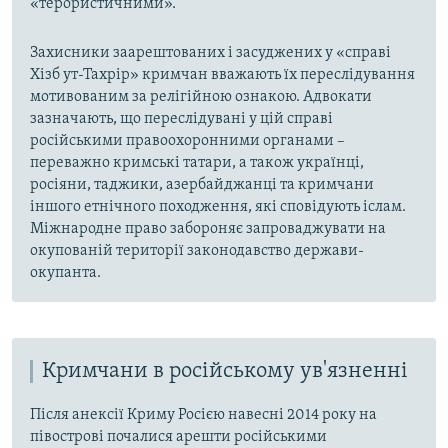
«терористичними».
Захисники заарештованих і засуджених у «справі
Хізб ут-Тахрір» кримчан вважають їх переслідування
мотивованим за релігійною ознакою. Адвокати
зазначають, що переслідувані у цій справі
російськими правоохоронними органами –
переважно кримські татари, а також українці,
росіяни, таджики, азербайджанці та кримчани
іншого етнічного походження, які сповідують іслам.
Міжнародне право забороняє запроваджувати на
окупованій території законодавство держави-
окупанта.
Кримчани в російському ув'язненні
Після анексії Криму Росією навесні 2014 року на
півострові почалися арешти російськими