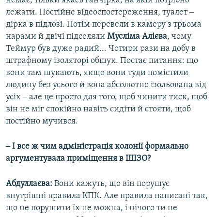
немає, тільки якась ганчірка, на якій потрібно
лежати. Постійне відеоспостереження, туалет ‒
дірка в підлозі. Потім перевели в камеру з трьома
нарами й двічі підселяли
Мусліма Алієва
, чому
Теймур був дуже радий... Чотири рази на добу в
штрафному ізоляторі обшук. Постає питання: що
вони там шукають, якщо вони туди помістили
людину без усього й вона абсолютно ізольована від
усіх ‒ але це просто для того, щоб чинити тиск, щоб
він не міг спокійно навіть сидіти й стояти, щоб
постійно мучився.
‒ І все ж чим адміністрація колонії формально
аргументувала приміщення в ШІЗО?
Абдуллаєва:
Вони кажуть, що він порушує
внутрішні правила КПК. Але правила написані так,
що не порушити їх не можна, і нічого ти не