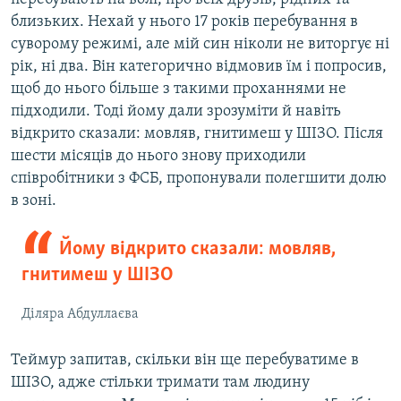
близьких. Нехай у нього 17 років перебування в
суворому режимі, але мій син ніколи не виторгує ні
рік, ні два. Він категорично відмовив їм і попросив,
щоб до нього більше з такими проханнями не
підходили. Тоді йому дали зрозуміти й навіть
відкрито сказали: мовляв, гнитимеш у ШІЗО. Після
шести місяців до нього знову приходили
співробітники з ФСБ, пропонували полегшити долю
в зоні.
Йому відкрито сказали: мовляв,
гнитимеш у ШІЗО
Діляра Абдуллаєва
Теймур запитав, скільки він ще перебуватиме в
ШІЗО, адже стільки тримати там людину