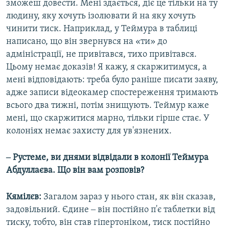
зможеш довести. Мені здається, діє це тільки на ту
людину, яку хочуть ізолювати й на яку хочуть
чинити тиск. Наприклад, у Теймура в таблиці
написано, що він звернувся на «ти» до
адміністрації, не привітався, тихо привітався.
Цьому немає доказів! Я кажу, я скаржитимуся, а
мені відповідають: треба було раніше писати заяву,
адже записи відеокамер спостереження тримають
всього два тижні, потім знищують. Теймур каже
мені, що скаржитися марно, тільки гірше стає. У
колоніях немає захисту для ув'язнених.
‒ Рустеме, ви днями відвідали в колонії Теймура
Абдуллаєва. Що він вам розповів?
Кямілєв:
Загалом зараз у нього стан, як він сказав,
задовільний. Єдине ‒ він постійно п'є таблетки від
тиску, тобто, він став гіпертоніком, тиск постійно