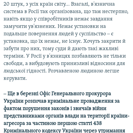
20 штук, з усіх країн світу... Взагалі, в'язнична
система в Росії так організована, що там нестерпно,
навіть якщо у співробітників немає завдання
замучити ув'язнених. Немає установки на
подальше повернення людей у суспільство ‒ є
установка, що їх немає, не існує. Хочуть закрити й
забути про них, тому суди й дають такі жахливі
терміни. У Росії у в'язницях позбавляють не тільки
свободи, а вибудовують принизливі відносини для
людської гідності. Розчавленою людиною легше
керувати.
‒ Ще в березні Офіс Генерального прокурора
України розпочав кримінальне провадження за
фактом порушення законів і звичаїв війни
представниками органів влади на території країни-
агресора за частиною першою статті 438
Кримінального кодексу України через утримання