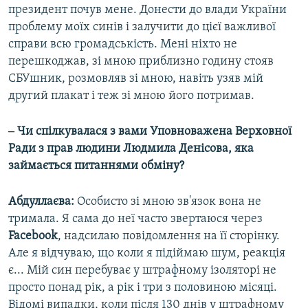
президент почув мене. Донести до влади України
проблему моїх синів і залучити до цієї важливої
справи всю громадськість. Мені ніхто не
перешкоджав, зі мною приблизно годину стояв
СБУшник, розмовляв зі мною, навіть узяв мій
другий плакат і теж зі мною його потримав.
‒ Чи спілкувалася з вами Уповноважена Верховної
Ради з прав людини Людмила Денісова, яка
займається питаннями обміну?
Абдуллаєва:
Особисто зі мною зв'язок вона не
тримала. Я сама до неї часто звертаюся через
Facebook
, надсилаю повідомлення на її сторінку.
Але я відчуваю, що коли я підіймаю шум, реакція
є... Мій син перебуває у штрафному ізоляторі не
просто понад рік, а рік і три з половиною місяці.
Відомі випадки, коли після 130 днів у штрафному