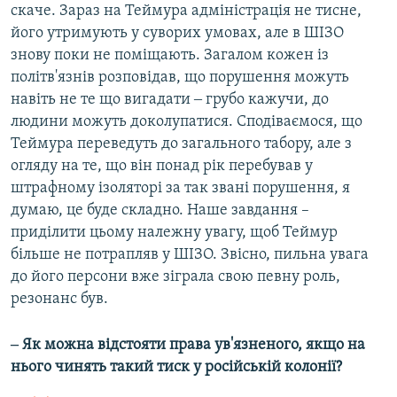
скаче. Зараз на Теймура адміністрація не тисне,
його утримують у суворих умовах, але в ШІЗО
знову поки не поміщають. Загалом кожен із
політв'язнів розповідав, що порушення можуть
навіть не те що вигадати ‒ грубо кажучи, до
людини можуть доколупатися. Сподіваємося, що
Теймура переведуть до загального табору, але з
огляду на те, що він понад рік перебував у
штрафному ізоляторі за так звані порушення, я
думаю, це буде складно. Наше завдання –
приділити цьому належну увагу, щоб Теймур
більше не потрапляв у ШІЗО. Звісно, пильна увага
до його персони вже зіграла свою певну роль,
резонанс був.
‒ Як можна відстояти права ув'язненого, якщо на
нього чинять такий тиск у російській колонії?