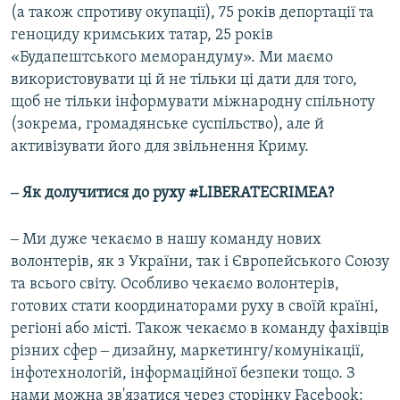
(а також спротиву окупації), 75 років депортації та
геноциду кримських татар, 25 років
«Будапештського меморандуму». Ми маємо
використовувати ці й не тільки ці дати для того,
щоб не тільки інформувати міжнародну спільноту
(зокрема, громадянське суспільство), але й
активізувати його для звільнення Криму.
‒ Як долучитися до руху #LIBERATECRIMEA?
‒ Mи дуже чекаємо в нашу команду нових
волонтерів, як з України, так і Європейського Союзу
та всього світу. Особливо чекаємо волонтерів,
готових стати координаторами руху в своїй країні,
регіоні або місті. Також чекаємо в команду фахівців
різних сфер ‒ дизайну, маркетингу/комунікації,
інфотехнологій, інформаційної безпеки тощо. З
нами можна зв'язатися через сторінку Facebook: