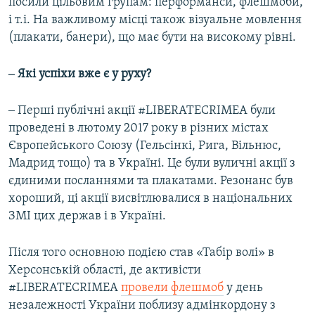
посили цільовим групам: перформанси, флешмоби,
і т.і. На важливому місці також візуальне мовлення
(плакати, банери), що має бути на високому рівні.
‒ Які успіхи вже є у руху?
‒ Перші публічні акції #LIBERATECRIMEA були
проведені в лютому 2017 року в різних містах
Європейського Союзу (Гельсінкі, Рига, Вільнюс,
Мадрид тощо) та в Україні. Це були вуличні акції з
єдиними посланнями та плакатами. Резонанс був
хороший, ці акції висвітлювалися в національних
ЗМІ цих держав і в Україні.
Після того основною подією став «Табір волі» в
Херсонській області, де активісти
#LIBERATECRIMEA
провели флешмоб
у день
незалежності України поблизу адмінкордону з