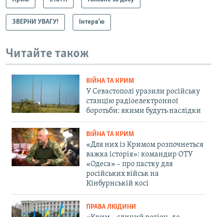
ЗВЕРНИ УВАГУ!
Інтерв'ю
Читайте також
ВІЙНА ТА КРИМ
У Севастополі уразили російську
станцію радіоелектронної
боротьби: якими будуть наслідки
ВІЙНА ТА КРИМ
«Для них із Кримом розпочнеться
важка історія»: командир ОТУ
«Одеса» – про пастку для
російських військ на
Кінбурнській косі
ПРАВА ЛЮДИНИ