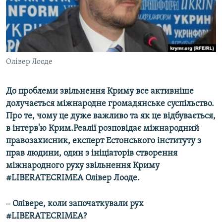
ВІДЕОУРОКИ «ELIFBE»
Русский
СВІДЧЕННЯ ОКУПАЦІЇ
Qırımtatar
УКРАЇНСЬКА ПРОБЛЕМА КРИМУ
ДОЛУЧАЙСЯ!
Олівер Лооде
ІНФОГРАФІКА
До проблеми звільнення Криму все активніше
долучається міжнародне громадянське суспільство.
Усі сайти RFE/RL
Про те, чому це дуже важливо та як це відбувається,
в інтерв'ю Крим.Реалії розповідає міжнародний
правозахисник, експерт Естонського інституту з
прав людини, один з ініціаторів створення
міжнародного руху звільнення Криму
#LIBERATECRIMEA Олівер Лооде.
‒ Олівере, коли започаткували рух
#LIBERATECRIMEA?