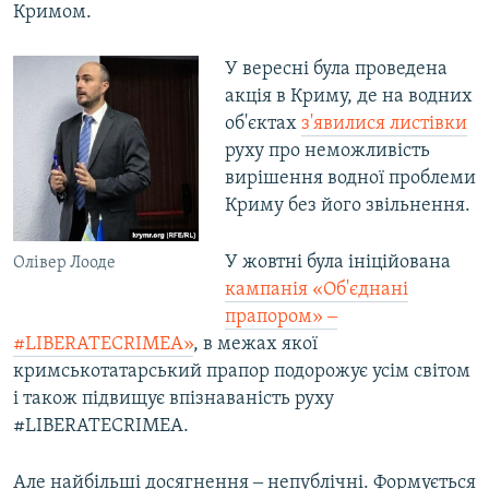
Кримом.
У вересні була проведена
акція в Криму, де на водних
об'єктах
з'явилися листівки
руху про неможливість
вирішення водної проблеми
Криму без його звільнення.
У жовтні була ініційована
Олівер Лооде
кампанія «Об'єднані
прапором» ‒
#LIBERATECRIMEA»
, в межах якої
кримськотатарський прапор подорожує усім світом
і також підвищує впізнаваність руху
#LIBERATECRIMEA.
Але найбільші досягнення ‒ непублічні. Формується