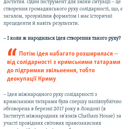
достатня. Один інструмент для зміни ситуації ‒ це
створення громадянського руху солідарності, що, є
загалом, зрозумілим форматом і має історичні
прецеденти й навіть результати.
‒ І коли ж народилася ідея створення такого руху?
Потім ідея набагато розширилася ‒
від солідарності з кримськими татарами
до підтримки звільнення, тобто
деокупації Криму
‒ Ідея міжнародного руху солідарності з
кримськими татарами була спершу напівпублічно
обговорена в березні 2017 року в Лондоні (в
Інституті міжнародних зв'язків Chatham House) за
участі провідних світових правозахисних