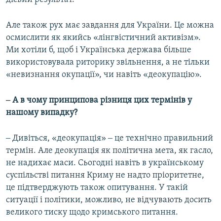
Але також рух має завдання для України. Це можна
осмислити як якийсь «лінгвістичний активізм».
Ми хотіли б, щоб і Українська держава більше
використовувала риторику звільнення, а не тільки
«невизнання окупації», чи навіть «деокупацію».
‒ А в чому принципова різниця цих термінів у
нашому випадку?
‒ Дивіться, «деокупація» ‒ це технічно правильний
термін. Але деокупація як політична мета, як гасло,
не надихає маси. Сьогодні навіть в українському
суспільстві питання Криму не надто пріоритетне,
це підтверджують також опитування. У такій
ситуації і політики, можливо, не відчувають досить
великого тиску щодо кримського питання.