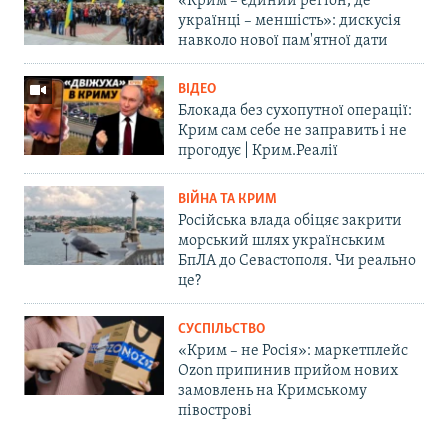
«Крим – єдиний регіон, де
українці – меншість»: дискусія
навколо нової пам'ятної дати
ВІДЕО
Блокада без сухопутної операції:
Крим сам себе не заправить і не
прогодує | Крим.Реалії
ВІЙНА ТА КРИМ
Російська влада обіцяє закрити
морський шлях українським
БпЛА до Севастополя. Чи реально
це?
СУСПІЛЬСТВО
«Крим – не Росія»: маркетплейс
Ozon припинив прийом нових
замовлень на Кримському
півострові