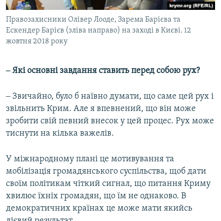
Правозахисники Олівер Лооде, Зарема Барієва та
Ескендер Барієв (зліва направо) на заході в Києві. 12
жовтня 2018 року
‒ Які основні завдання ставить перед собою рух?
‒ Звичайно, було б наївно думати, що саме цей рух і
звільнить Крим. Але я впевнений, що він може
зробити свій певний внесок у цей процес. Рух може
тиснути на кілька важелів.
У міжнародному плані це мотивування та
мобілізація громадянського суспільства, щоб дати
своїм політикам чіткий сигнал, що питання Криму
хвилює їхніх громадян, що їм не однаково. В
демократичних країнах це може мати якийсь
дієвий результат.