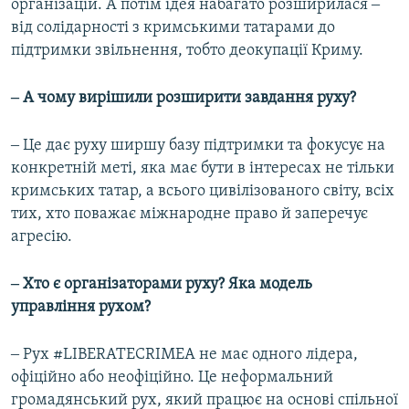
організацій. А потім ідея набагато розширилася ‒
від солідарності з кримськими татарами до
підтримки звільнення, тобто деокупації Криму.
‒ А чому вирішили розширити завдання руху?
‒ Це дає руху ширшу базу підтримки та фокусує на
конкретній меті, яка має бути в інтересах не тільки
кримських татар, а всього цивілізованого світу, всіх
тих, хто поважає міжнародне право й заперечує
агресію.
‒ Хто є організаторами руху? Яка модель
управління рухом?
‒ Рух #LIBERATECRIMEA не має одного лідера,
офіційно або неофіційно. Це неформальний
громадянський рух, який працює на основі спільної