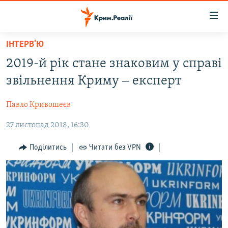
Доступність
посилання
Перейти
ІНТЕРВ'Ю
до
НОВИНИ
2019-й рік стане знаковим у справі
основного
ВОДА.КРИМ
матеріалу
звільнення Криму ‒ експерт
ВІДЕО ТА ФОТО
Перейти
до
Павло Кривошеєв
ПОЛІТИКА
основної
27 листопад 2018, 16:30
БЛОГИ
навігації
Перейти
ПОГЛЯД
Поділитись
Читати без VPN
до
ІНТЕРВ'Ю
пошуку
ВСЕ ЗА ДЕНЬ
СПЕЦПРОЕКТИ
ЯК ОБІЙТИ БЛОКУВАННЯ
ДЕПОРТАЦІЯ