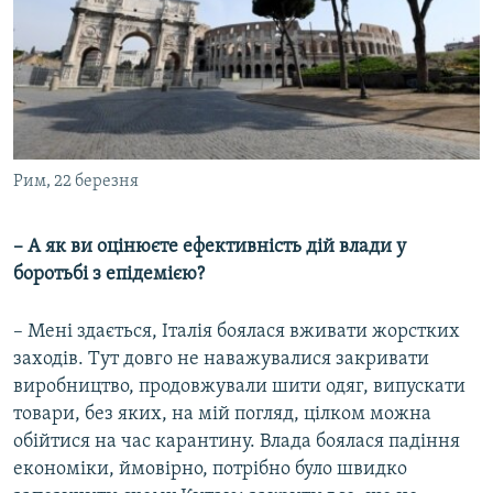
Рим, 22 березня
– А як ви оцінюєте ефективність дій влади у
боротьбі з епідемією?
– Мені здається, Італія боялася вживати жорстких
заходів. Тут довго не наважувалися закривати
виробництво, продовжували шити одяг, випускати
товари, без яких, на мій погляд, цілком можна
обійтися на час карантину. Влада боялася падіння
економіки, ймовірно, потрібно було швидко