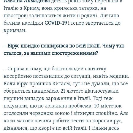
Альбіна Ахмадєєва
десять років тому переїхала в
Італію з Криму, вона кримська татарка, на
півострові залишаються жити її родичі. Дівчина
бачила наслідки
COVID-19
і тепер звертається до
кримчан.
– Вірус швидко поширився по всій Італії. Чому так
сталося, за вашими спостереженнями?
– Справа в тому, що багато людей спочатку
несерйозно поставилися до ситуації, навіть медики.
Коли вірус пройшов Китаєм, тут і не думали, що все
обернеться пандемією. 21 лютого діагностували
перший випадок зараження в Італії. Тоді теж
подумали, що це локальна проблема: 10 містечок
оголосили червоною зоною і зітхнули спокійно. Але
коли масово почали робити тести на коронавірус,
дізналися, що хворі є по всій Італії. І тільки десь