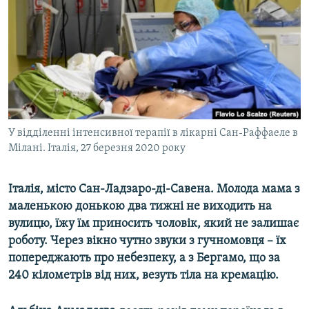
ВІДЕОУРОКИ «ELIFBE»
Русский
СВІДЧЕННЯ ОКУПАЦІЇ
Qırımtatar
УКРАЇНСЬКА ПРОБЛЕМА КРИМУ
ДОЛУЧАЙСЯ!
ІНФОГРАФІКА
У відділенні інтенсивної терапії в лікарні Сан-Раффаеле в
Мілані. Італія, 27 березня 2020 року
Усі сайти RFE/RL
Італія, місто Сан-Ладзаро-ді-Савена. Молода мама з
маленькою донькою два тижні не виходить на
вулицю, їжу їм приносить чоловік, який не залишає
роботу. Через вікно чутно звуки з гучномовця – їх
попереджають про небезпеку, а з Бергамо, що за
240 кілометрів від них, везуть тіла на кремацію.