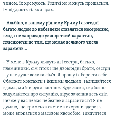
чином, їх кремують. Родичі не можуть прощатися,
їм віддають тільки прах.
– Альбіно, в вашому рідному Криму і сьогодні
багато людей до небезпеки ставляться несерйозно,
влада не запроваджує жорсткий карантин,
пояснюючи це тим, що немає великого числа
заражень...
– У мене в Криму живуть дві сестри, батько,
племінники, сім тіток і ще двоюрідні брати, сестри
– у нас дуже велика сім'я. Я прошу їх берегти себе.
Обмежте контакти з іншими людьми, залишайтеся
вдома, мийте руки частіше. Будь ласка, серйозно
задумайтеся про ситуацію, вірус зачепив весь світ,
невже у вас немає небезпеки заразитися?! Я не
думаю, що кримська система охорони здоров'я
може впоратися з масовою хворобою. Піклуйтеся