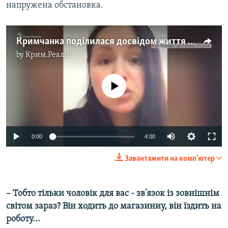
напружена обстановка.
Кримчанка поділилася досвідом життя в Італії під час пандемії (відео)
by
Крим.Реалії
No media source currently available
Auto
0:00
4:00
270p
Завантажити на комп'ютер
360p
Auto
270p
360p
404p
404p
– Тобто тільки чоловік для вас - зв'язок із зовнішнім
світом зараз? Він ходить до магазиниу, він їздить на
1080p
1080p
роботу...