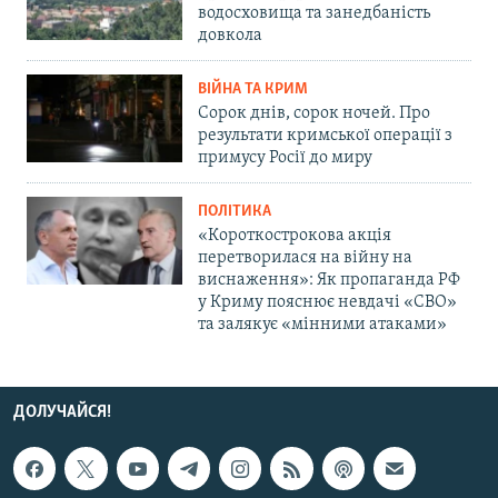
водосховища та занедбаність
довкола
ВІЙНА ТА КРИМ
Сорок днів, сорок ночей. Про
результати кримської операції з
примусу Росії до миру
ПОЛІТИКА
«Короткострокова акція
перетворилася на війну на
виснаження»: Як пропаганда РФ
у Криму пояснює невдачі «СВО»
та залякує «мінними атаками»
ДОЛУЧАЙСЯ!