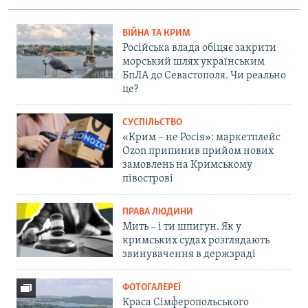
ВІЙНА ТА КРИМ
Російська влада обіцяє закрити
морський шлях українським
БпЛА до Севастополя. Чи реально
це?
СУСПІЛЬСТВО
«Крим – не Росія»: маркетплейс
Ozon припинив прийом нових
замовлень на Кримському
півострові
ПРАВА ЛЮДИНИ
Мить – і ти шпигун. Як у
кримських судах розглядають
звинувачення в держзраді
ФОТОГАЛЕРЕЇ
Краса Сімферопольського