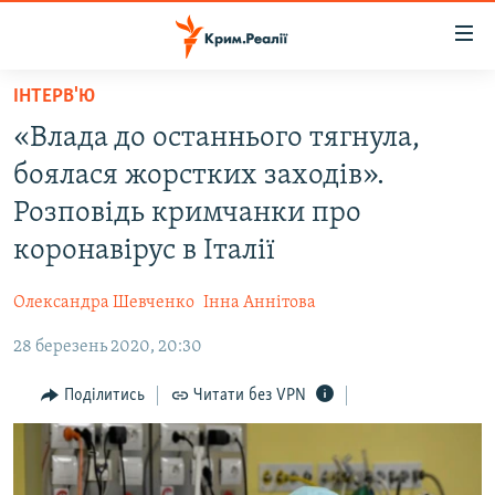
Доступність
посилання
Перейти
ІНТЕРВ'Ю
до
НОВИНИ
«Влада до останнього тягнула,
основного
ВОДА.КРИМ
матеріалу
боялася жорстких заходів».
ВІДЕО ТА ФОТО
Перейти
Розповідь кримчанки про
до
ПОЛІТИКА
коронавірус в Італії
основної
БЛОГИ
навігації
Олександра Шевченко
Інна Аннітова
Перейти
ПОГЛЯД
до
28 березень 2020, 20:30
ІНТЕРВ'Ю
пошуку
ВСЕ ЗА ДЕНЬ
Поділитись
Читати без VPN
СПЕЦПРОЕКТИ
ЯК ОБІЙТИ БЛОКУВАННЯ
ДЕПОРТАЦІЯ