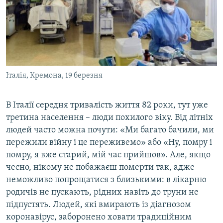
Італія, Кремона, 19 березня
В Італії середня тривалість життя 82 роки, тут уже
третина населення – люди похилого віку. Від літніх
людей часто можна почути: «Ми багато бачили, ми
пережили війну і це переживемо» або «Ну, помру і
помру, я вже старий, мій час прийшов». Але, якщо
чесно, нікому не побажаєш померти так, адже
неможливо попрощатися з близькими: в лікарню
родичів не пускають, рідних навіть до труни не
підпустять. Людей, які вмирають із діагнозом
коронавірус, заборонено ховати традиційним