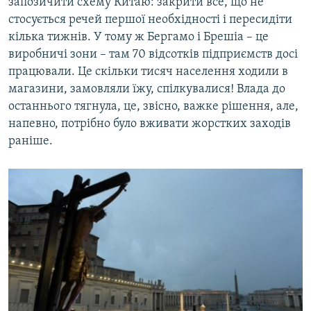
запозичити схему Китаю: закрити все, що не
стосується речей першої необхідності і пересидіти
кілька тижнів. У тому ж Бергамо і Брешіа – це
виробничі зони – там 70 відсотків підприємств досі
працювали. Це скільки тисяч населення ходили в
магазини, замовляли їжу, спілкувалися! Влада до
останнього тягнула, це, звісно, важке рішення, але,
напевно, потрібно було вживати жорстких заходів
раніше.