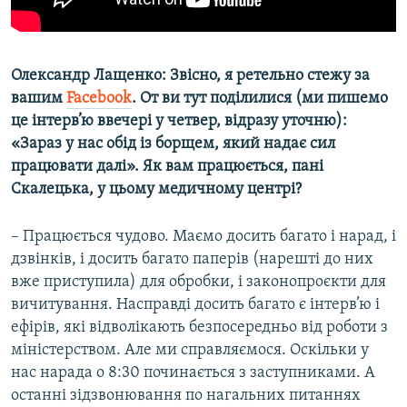
Олександр Лащенко: Звісно, я ретельно стежу за
вашим
Facebook
. От ви тут поділилися (ми пишемо
це інтерв’ю ввечері у четвер, відразу уточню):
«Зараз у нас обід із борщем, який надає сил
працювати далі». Як вам працюється, пані
Скалецька, у цьому медичному центрі?
– Працюється чудово. Маємо досить багато і нарад, і
дзвінків, і досить багато паперів (нарешті до них
вже приступила) для обробки, і законопроєкти для
вичитування. Насправді досить багато є інтерв’ю і
ефірів, які відволікають безпосередньо від роботи з
міністерством. Але ми справляємося. Оскільки у
нас нарада о 8:30 починається з заступниками. А
останні зідзвонювання по нагальних питаннях