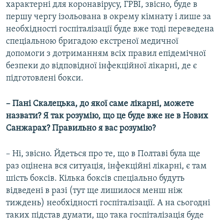
характерні для коронавірусу, ГРВІ, звісно, буде в
першу чергу ізольована в окрему кімнату і лише за
необхідності госпіталізації буде вже тоді переведена
спеціальною бригадою екстреної медичної
допомоги з дотриманням всіх правил епідемічної
безпеки до відповідної інфекційної лікарні, де є
підготовлені бокси.
– Пані Скалецька, до якої саме лікарні, можете
назвати? Я так розумію, що це буде вже не в Нових
Санжарах? Правильно я вас розумію?
– Ні, звісно. Йдеться про те, що в Полтаві була ще
раз оцінена вся ситуація, інфекційні лікарні, є там
шість боксів. Кілька боксів спеціально будуть
відведені в разі (тут ще лишилося менш ніж
тиждень) необхідності госпіталізації. А на сьогодні
таких підстав думати, що така госпіталізація буде