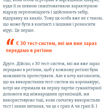
тоді, коли особа перебуває в інфекційній лікарні,
куди її за певною симптоматикою характерною
відразу перепоміщують і здійснюють забір,
відправку на аналіз. Тому ця особа вже не є такою,
що може бути в контакті з іншими і розносити
вірус. Це перше.
Є 30 тест-систем, які ми вже зараз
передамо в регіони
Друге. Дійсно, є 30 тест-систем, які ми вже зараз
передамо в регіони, щоб у кожному регіоні була
можливість протестувати. Але я хочу наголосити,
що на використання тест-систем на коронавірус,
котрі ми отримали як першу партію гуманітарної
допомоги від міжнародних організацій, ми
використовуємо тоді, коли спочатку використали
тест і зняли питання, чи це є грип А чи грип Б. І