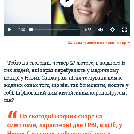
Auto
0:00
0:35
270p
Завантажити на комп'ютер
360p
Auto
270p
360p
404p
404p
– Тобто на сьогодні, четвер 27 лютого, в жодного із
тих людей, які зараз перебувають у медичному
1080p
1080p
центрі у Нових Санжарах, після тестувань немає
жодних ознак того, що він, так би мовити, носить у
собі, інфікований цим китайським коронавірусом,
так?
На сьогодні жодних скарг на
симптоми, характерні для ГРВІ, в осіб, у