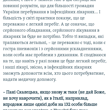
повинні розуміти, що для більшості громадян
України перебування в інфекційних лікарнях… І
більшість у світі практики показує, що це
переважно є легкий перебіг. А це означає, що
серйозного обладнання, серйозного лікування в
лікарнях їм буде не потрібно. Тобто ті випадки, які
трапляються летальні, – це переважно є тоді, коли є
гостра пневмонія і з серйозними ускладненнями,
коли особа має проблеми з диханням. Я сподіваюся
на те, що навіть у разі появи це буде легкий перебіг,
і наші лікарі, звісно, в інфекційних лікарнях
зможуть допомогти всім, хто цього потребуватиме,
надати медичну допомогу.
– Пані Скалецька, якщо знову ж таки (не дай Боже,
не хочу наврочити), як в Італії, наприклад,
впродовж лише однієї доби на 132 особи більше