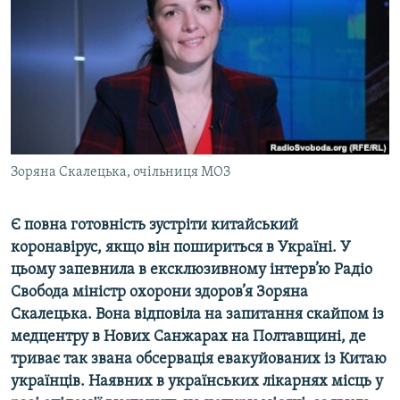
ВІДЕОУРОКИ «ELIFBE»
Русский
СВІДЧЕННЯ ОКУПАЦІЇ
Qırımtatar
УКРАЇНСЬКА ПРОБЛЕМА КРИМУ
ДОЛУЧАЙСЯ!
ІНФОГРАФІКА
Зоряна Скалецька, очільниця МОЗ
Усі сайти RFE/RL
Є повна готовність зустріти китайський
коронавірус, якщо він пошириться в Україні. У
цьому запевнила в ексклюзивному інтерв’ю Радіо
Свобода міністр охорони здоров’я Зоряна
Скалецька. Вона відповіла на запитання скайпом із
медцентру в Нових Санжарах на Полтавщині, де
триває так звана обсервація евакуйованих із Китаю
українців. Наявних в українських лікарнях місць у