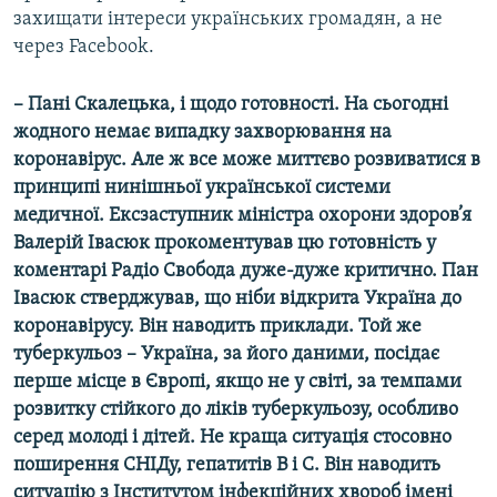
захищати інтереси українських громадян, а не
через Facebook.
– Пані Скалецька, і щодо готовності. На сьогодні
жодного немає випадку захворювання на
коронавірус. Але ж все може миттєво розвиватися в
принципі нинішньої української системи
медичної. Ексзаступник міністра охорони здоров’я
Валерій Івасюк прокоментував цю готовність у
коментарі Радіо Свобода дуже-дуже критично. Пан
Івасюк стверджував, що ніби відкрита Україна до
коронавірусу. Він наводить приклади. Той же
туберкульоз – Україна, за його даними, посідає
перше місце в Європі, якщо не у світі, за темпами
розвитку стійкого до ліків туберкульозу, особливо
серед молоді і дітей. Не краща ситуація стосовно
поширення СНІДу, гепатитів В і С. Він наводить
ситуацію з Інститутом інфекційних хвороб імені