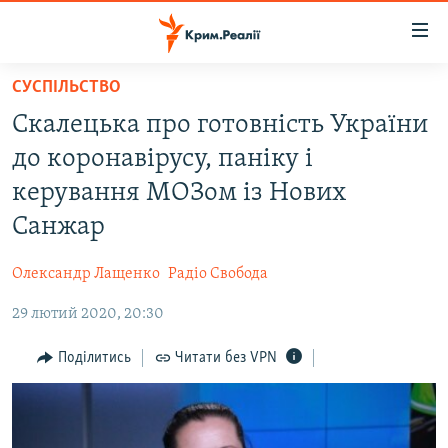
Доступність
посилання
Перейти
СУСПІЛЬСТВО
до
НОВИНИ
Скалецька про готовність України
основного
ВОДА.КРИМ
матеріалу
до коронавірусу, паніку і
ВІДЕО ТА ФОТО
Перейти
керування МОЗом із Нових
до
ПОЛІТИКА
Санжар
основної
БЛОГИ
навігації
Олександр Лащенко
Радіо Свобода
Перейти
ПОГЛЯД
до
29 лютий 2020, 20:30
ІНТЕРВ'Ю
пошуку
ВСЕ ЗА ДЕНЬ
Поділитись
Читати без VPN
СПЕЦПРОЕКТИ
ЯК ОБІЙТИ БЛОКУВАННЯ
ДЕПОРТАЦІЯ