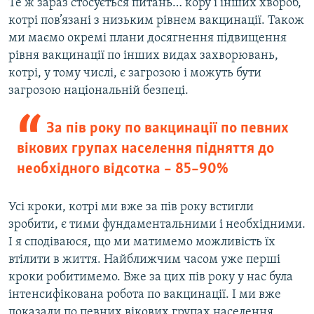
Те ж зараз стосується питань… кору і інших хвороб,
котрі пов’язані з низьким рівнем вакцинації. Також
ми маємо окремі плани досягнення підвищення
рівня вакцинації по інших видах захворювань,
котрі, у тому числі, є загрозою і можуть бути
загрозою національній безпеці.
За пів року по вакцинації по певних
вікових групах населення підняття до
необхідного відсотка – 85–90%
Усі кроки, котрі ми вже за пів року встигли
зробити, є тими фундаментальними і необхідними.
І я сподіваюся, що ми матимемо можливість їх
втілити в життя. Найближчим часом уже перші
кроки робитимемо. Вже за цих пів року у нас була
інтенсифікована робота по вакцинації. І ми вже
показали по певних вікових групах населення