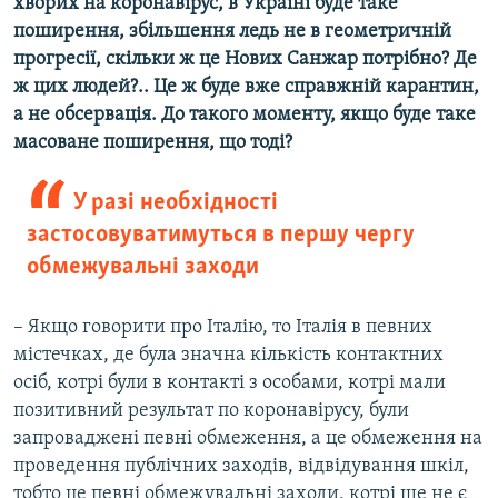
хворих на коронавірус, в Україні буде таке
поширення, збільшення ледь не в геометричній
прогресії, скільки ж це Нових Санжар потрібно? Де
ж цих людей?.. Це ж буде вже справжній карантин,
а не обсервація. До такого моменту, якщо буде таке
масоване поширення, що тоді?
У разі необхідності
застосовуватимуться в першу чергу
обмежувальні заходи
– Якщо говорити про Італію, то Італія в певних
містечках, де була значна кількість контактних
осіб, котрі були в контакті з особами, котрі мали
позитивний результат по коронавірусу, були
запроваджені певні обмеження, а це обмеження на
проведення публічних заходів, відвідування шкіл,
тобто це певні обмежувальні заходи, котрі ще не є