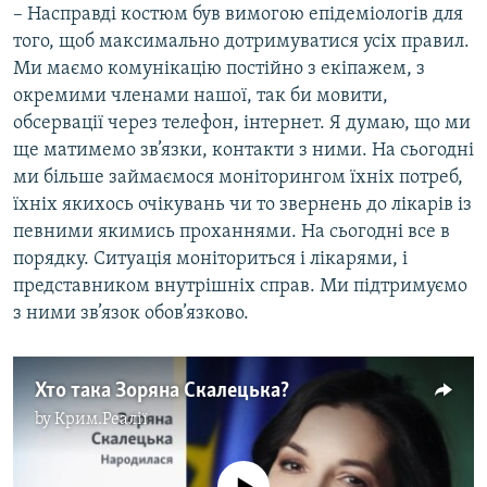
– Насправді костюм був вимогою епідеміологів для
того, щоб максимально дотримуватися усіх правил.
Ми маємо комунікацію постійно з екіпажем, з
окремими членами нашої, так би мовити,
обсервації через телефон, інтернет. Я думаю, що ми
ще матимемо зв’язки, контакти з ними. На сьогодні
ми більше займаємося моніторингом їхніх потреб,
їхніх якихось очікувань чи то звернень до лікарів із
певними якимись проханнями. На сьогодні все в
порядку. Ситуація моніториться і лікарями, і
представником внутрішніх справ. Ми підтримуємо
з ними зв’язок обов’язково.
Хто така Зоряна Скалецька?
by
Крим.Реалії
No media source currently available