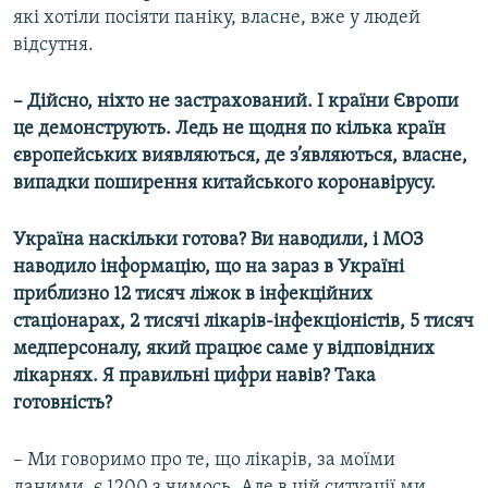
які хотіли посіяти паніку, власне, вже у людей
відсутня.
– Дійсно, ніхто не застрахований. І країни Європи
це демонструють. Ледь не щодня по кілька країн
європейських виявляються, де з’являються, власне,
випадки поширення китайського коронавірусу.
Україна наскільки готова? Ви наводили, і МОЗ
наводило інформацію, що на зараз в Україні
приблизно 12 тисяч ліжок в інфекційних
стаціонарах, 2 тисячі лікарів-інфекціоністів, 5 тисяч
медперсоналу, який працює саме у відповідних
лікарнях. Я правильні цифри навів? Така
готовність?
– Ми говоримо про те, що лікарів, за моїми
даними, є 1200 з чимось. Але в цій ситуації ми