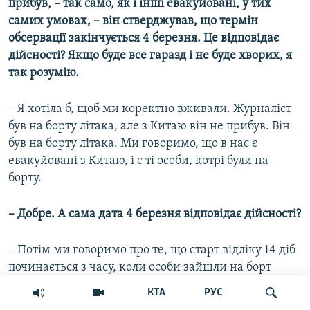
прибув, – так само, як і інші евакуйовані, у тих
самих умовах, – він стверджував, що термін
обсервації закінчується 4 березня. Це відповідає
дійсності? Якщо буде все гаразд і не буде хворих, я
так розумію.
– Я хотіла б, щоб ми коректно вживали. Журналіст
був на борту літака, але з Китаю він не прибув. Він
був на борту літака. Ми говоримо, що в нас є
евакуйовані з Китаю, і є ті особи, котрі були на
борту.
– Добре. А сама дата 4 березня відповідає дійсності?
– Потім ми говоримо про те, що старт відліку 14 діб
починається з часу, коли особи зайшли на борт
літака. Тому це є кінець дня, шоста година середи
КТА
РУС
(4 березня – ред.).