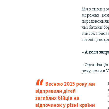
Ми з тими во
мережах. Вони
передзвонили 
чиї батьки бо
список поповн
готові ці пот
– А коли запр
– Організація
року, коли в 
Весною 2015 року ми
відправили дітей
загиблих бійців на
відпочинок у різні країни