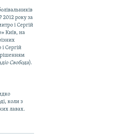
болівальників
 2012 року за
митро і Сергій
» Київ, на
різних
 і Сергій
з рішенням
адіо Свобода
).
видко
ді, коли з
ких лавах.