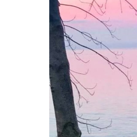
ВІДЕОУРОКИ «ELIFBE»
СВІДЧЕННЯ ОКУПАЦІЇ
УКРАЇНСЬКА ПРОБЛЕМА КРИМУ
ІНФОГРАФІКА