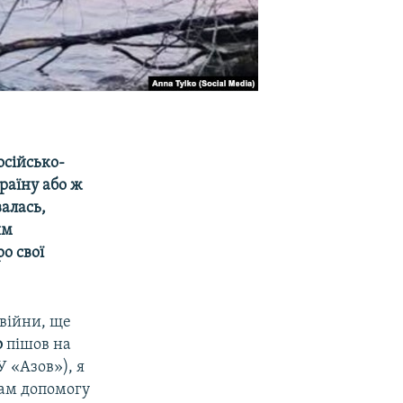
осійсько-
країну або ж
алась,
им
ро свої
 війни, ще
о
пішов на
 «Азов»), я
мам допомогу