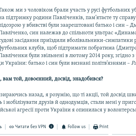
Також ми з чоловіком брали участь у русі футбольних у
на підтримку родини Павліченків, пам’ятаєте ту справу?
підозрою у вбивстві були заарештовані батько і син – Д
Павліченко, син належав до спільноти ультрас «Динамо
судові засідання приїздили вболівальники-симпатики 
футбольних клубів, щоб підтримати побратима (Дмитро
Павліченки були звільнені в лютому 2014 року, згідно 
и України: батько і син були визнані політв’язнями –
Р
, вам той, довоєнний, досвід, знадобився?
 озираючись назад, я розумію, що ті акції, той досвід ш
 і мобілізувати друзів й однодумців, стали мені у приго
йської агресії проти України я опинилася у волонтерсь
ь
Читати без VPN
Follow us
Print