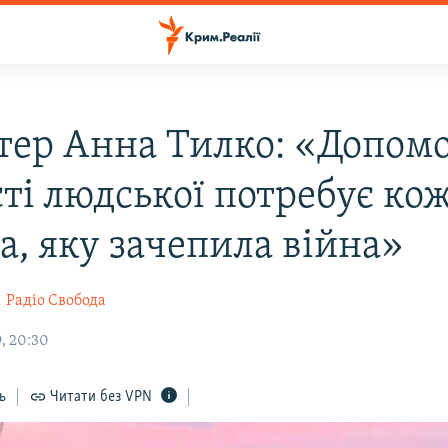
тер Анна Тилко: «Допомо
ті людської потребує ко
а, яку зачепила війна»
к
Радіо Свобода
, 20:30
ь
Читати без VPN