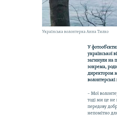
Українська волонтерка Анна Тилко
У фотооб’єкти
української в
загинули на п
зокрема, род
директором м
волонтерські 
– Мої волонте
тоді ми це не
передову доб
непомітно для