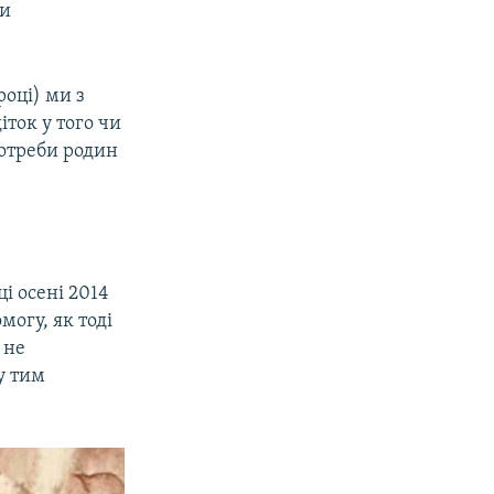
ти
році) ми з
ток у того чи
 потреби родин
і осені 2014
огу, як тоді
 не
у тим