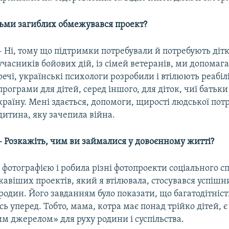
тьми загиблих обмежувався проект?
– Ні, тому що підтримки потребували й потребують діт
учасників бойових дій, із сімей ветеранів, ми допомага
речі, українські психологи розробили і втілюють реабіл
програми для дітей, серед іншого, для діток, чиї батьк
країну. Мені здається, допомоги, щирості людської пот
дитина, яку зачепила війна.
– Розкажіть, чим ви займалися у довоєнному житті?
 фотографією і робила різні фотопроекти соціального 
кавіших проектів, який я втілювала, стосувався успішн
родин. Його завданням було показати, що багатодітніст
сь уперед. Тобто, мама, котра має понад трійко дітей,
 джерелом» для руху родини і суспільства.​