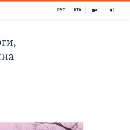
РУС
КТА
ги,
жна