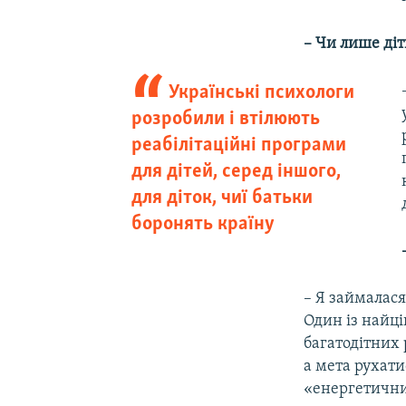
– Чи лише ді
Українські психологи
розробили і втілюють
реабілітаційні програми
для дітей, серед іншого,
для діток, чиї батьки
боронять країну
– Я займалася
Один із найці
багатодітних 
а мета рухати
«енергетичним