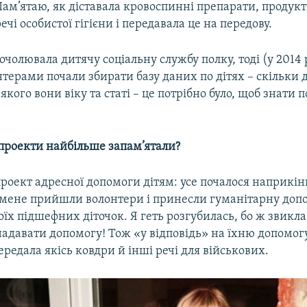
Пам’ятаю, як діставала кровоспинні препарати, продук
ечі особистої гігієни і передавала це на передову.
очолювала дитячу соціальну службу полку, тоді (у 2014 
ерами почали збирати базу даних по дітях – скільки ді
 якого вони віку та статі – це потрібно було, щоб знати
 проекти найбільше запам’ятали?
роект адресної допомоги дітям: усе почалося наприкінц
 мене прийшли волонтери і принесли гуманітарну допом
оїх підшефних діточок. Я геть розгубилась, бо ж звикла
надавати допомогу! Тож «у відповідь» на їхню допомог
редала якісь ковдри й інші речі для військових.