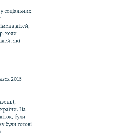
у соціальних
и
імена дітей,
р, коли
юдей, які
ався 2015
авень),
 країни. На
діток, були
у були готові
и.