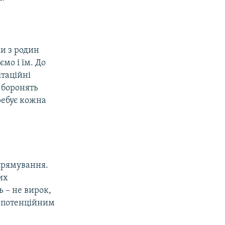
ки з родин
ємо і їм. До
ітаційні
и боронять
ребує кожна
спрямування.
их
ь – не вирок,
 є потенційним