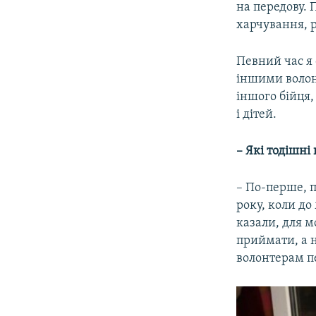
на передову. 
харчування, р
Певний час я 
іншими волонт
іншого бійця,
і дітей.
– Які тодішні
– По-перше, п
року, коли до
казали, для м
приймати, а 
волонтерам пе