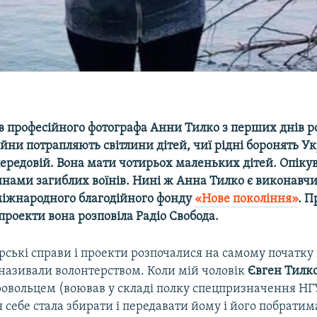
в професійного фотографа Анни Тилко з перших днів р
ійни потрапляють світлини дітей, чиї рідні боронять У
ередовій. Вона мати чотирьох маленьких дітей. Опікув
инами загиблих воїнів. Нині ж Анна Тилко є виконавч
іжнародного благодійного фонду
«Нове покоління»
. П
проекти вона розповіла Радіо Свобода.
рські справи і проекти розпочалися на самому початку
 називали волонтерством. Коли мій чоловік
Євген Тилк
ровольцем (воював у складі полку спецпризначення НГУ
 себе стала збирати і передавати йому і його побрати