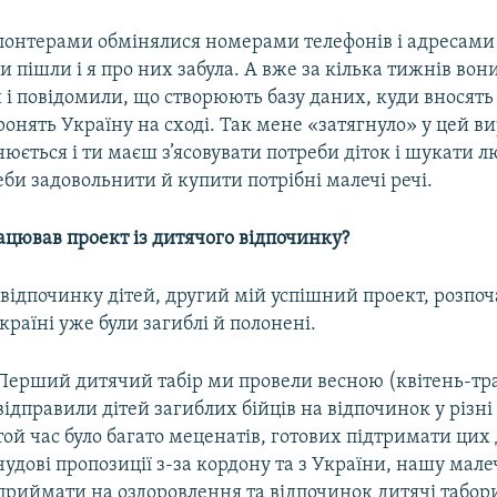
лонтерами обмінялися номерами телефонів і адресами 
 пішли і я про них забула. А вже за кілька тижнів вон
і повідомили, що створюють базу даних, куди вносять 
ронять Україну на сході. Так мене «затягнуло» у цей ви
юється і ти маєш з’ясовувати потреби діток і шукати л
реби задовольнити й купити потрібні малечі речі.
ацював проект із дитячого відпочинку?
 відпочинку дітей, другий мій успішний проект, розпоч
Україні уже були загиблі й полонені.
​Перший дитячий табір ми провели весною (квітень-тр
відправили дітей загиблих бійців на відпочинок у різні
той час було багато меценатів, готових підтримати цих 
чудові пропозиції з-за кордону та з України, нашу малеч
приймати на оздоровлення та відпочинок дитячі табор