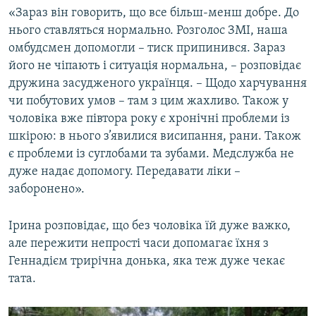
«Зараз він говорить, що все більш-менш добре. До
нього ставляться нормально. Розголос ЗМІ, наша
омбудсмен допомогли – тиск припинився. Зараз
його не чіпають і ситуація нормальна, – розповідає
дружина засудженого українця. – Щодо харчування
чи побутових умов – там з цим жахливо. Також у
чоловіка вже півтора року є хронічні проблеми із
шкірою: в нього з’явилися висипання, рани. Також
є проблеми із суглобами та зубами. Медслужба не
дуже надає допомогу. Передавати ліки –
заборонено».
Ірина розповідає, що без чоловіка їй дуже важко,
але пережити непрості часи допомагає їхня з
Геннадієм трирічна донька, яка теж дуже чекає
тата.