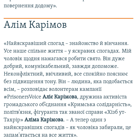
повернення додому».
Алім​ Карімов​
«Найяскравіший спогад – знайомство й вінчання.
Усе наше спільне життя – у яскравих спогадах. Мій
чоловік щодня намагався робити свято. Він дуже
добрий, комунікабельний, завжди допоможе.
Неконфліктний, ввічливий, все спокійно пояснює
без підвищення тону. Він – людина, яка подобається
всім, – розповідає волонтерам кампанії
#PrisonersVoice
Аліє Карімова
, дружина активіста
громадського об’єднання «Кримська солідарність»,
політв’язня, фігуранта так званої справи «Хізб ут-
Тахрір»
Аліма Карімова
. – А тепер один з
найяскравіших спогадів – як чоловіка забирали, це
запам'ятається на все життя».