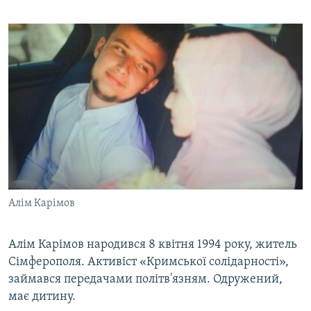
Алім Карімов
Алім Карімов народився 8 квітня 1994 року, житель
Сімферополя. Активіст «Кримської солідарності»,
займався передачами політв'язням. Одружений,
має дитину.