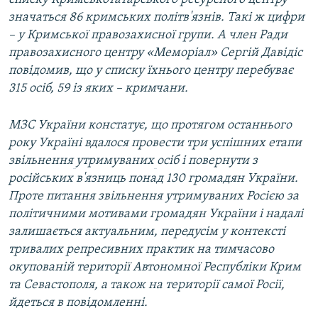
значаться 86 кримських політв'язнів. Такі ж цифри
– у Кримської правозахисної групи. А член Ради
правозахисного центру «Меморіал» Сергій Давідіс
повідомив, що у списку їхнього центру перебуває
315 осіб, 59 із яких – кримчани.
МЗС України констатує, що протягом останнього
року Україні вдалося провести три успішних етапи
звільнення
утримуваних
осіб і повернути з
російських в'язниць понад 130 громадян України.
Проте питання звільнення утримуваних Росією за
політичними мотивами громадян України і надалі
залишається актуальним, передусім у контексті
тривалих репресивних практик на тимчасово
окупованій території Автономної Республіки Крим
та Севастополя, а також на території самої Росії,
йдеться в повідомленні.