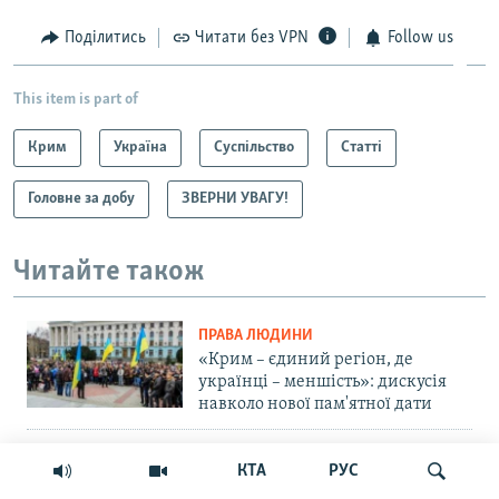
Поділитись
Читати без VPN
Follow us
This item is part of
Крим
Україна
Суспільство
Статті
Головне за добу
ЗВЕРНИ УВАГУ!
Читайте також
ПРАВА ЛЮДИНИ
«Крим – єдиний регіон, де
українці – меншість»: дискусія
навколо нової пам'ятної дати
ВІЙНА ТА КРИМ
КТА
РУС
Російська влада обіцяє закрити