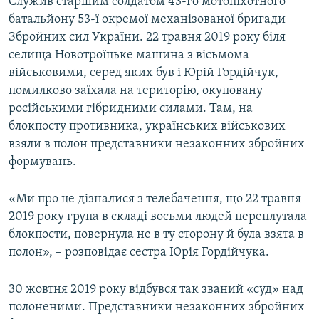
Служив старшим солдатом 43-го мотопіхотного
батальйону 53-ї окремої механізованої бригади
Збройних сил України. 22 травня 2019 року біля
селища Новотроїцьке машина з вісьмома
військовими, серед яких був і Юрій Гордійчук,
помилково заїхала на територію, окуповану
російськими гібридними силами. Там, на
блокпосту противника, українських військових
взяли в полон представники незаконних збройних
формувань.
«Ми про це дізналися з телебачення, що 22 травня
2019 року група в складі восьми людей переплутала
блокпости, повернула не в ту сторону й була взята в
полон», – розповідає сестра Юрія Гордійчука.
30 жовтня 2019 року відбувся так званий «суд» над
полоненими. Представники незаконних збройних