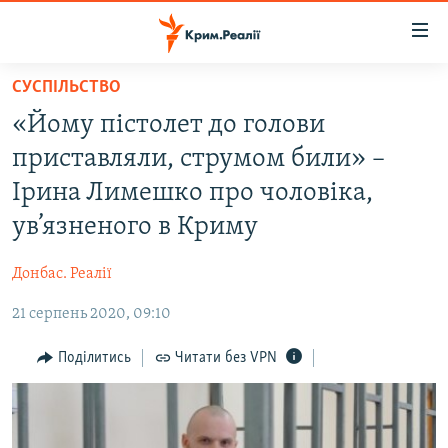
Доступність
посилання
Перейти
СУСПІЛЬСТВО
до
НОВИНИ
«Йому пістолет до голови
основного
ВОДА.КРИМ
матеріалу
приставляли, струмом били» –
ВІДЕО ТА ФОТО
Перейти
Ірина Лимешко про чоловіка,
до
ПОЛІТИКА
ув’язненого в Криму
основної
БЛОГИ
навігації
Донбас. Реалії
Перейти
ПОГЛЯД
до
21 серпень 2020, 09:10
ІНТЕРВ'Ю
пошуку
ВСЕ ЗА ДЕНЬ
Поділитись
Читати без VPN
СПЕЦПРОЕКТИ
ЯК ОБІЙТИ БЛОКУВАННЯ
ДЕПОРТАЦІЯ