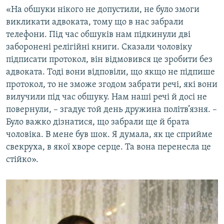
«На обшуки нікого не допустили, не було змоги
викликати адвоката, тому що в нас забрали
телефони. Під час обшуків нам підкинули дві
заборонені релігійні книги. Сказали чоловіку
підписати протокол, він відмовився це зробити без
адвоката. Тоді вони відповіли, що якщо не підпише
протокол, то не зможе згодом забрати речі, які вони
вилучили під час обшуку. Нам наші речі й досі не
повернули, – згадує той день дружина політв’язня. –
Було важко дізнатися, що забрали ще й брата
чоловіка. В мене був шок. Я думала, як це сприйме
свекруха, в якої хворе серце. Та вона перенесла це
стійко».