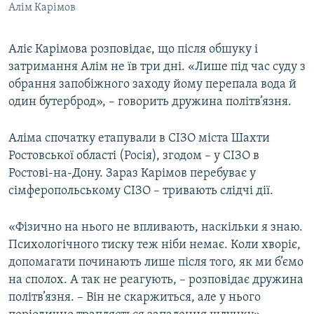
Алім Карімов
Аліє Карімова розповідає, що після обшуку і
затримання Алім не їв три дні. «Лише під час суду з
обрання запобіжного заходу йому перепала вода й
один бутерброд», – говорить дружина політв’язня.
Аліма спочатку етапували в СІЗО міста Шахти
Ростовської області (Росія), згодом – у СІЗО в
Ростові-на-Дону. Зараз Карімов перебуває у
сімферопольському СІЗО – тривають слідчі дії.
«Фізично на нього не впливають, наскільки я знаю.
Психологічного тиску теж ніби немає. Коли хворіє,
допомагати починають лише після того, як ми б’ємо
на сполох. А так не реагують, – розповідає дружина
політв’язня. – Він не скаржиться, але у нього