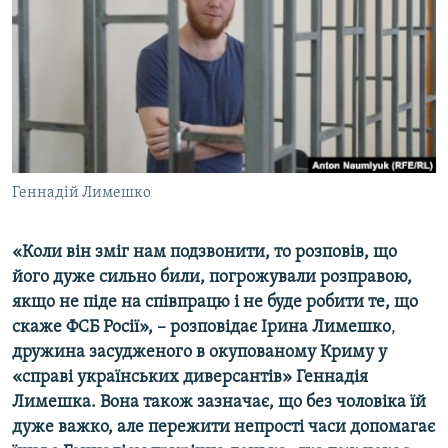
ВІДЕОУРОКИ «ELIFBE»
Русский
СВІДЧЕННЯ ОКУПАЦІЇ
Qırımtatar
УКРАЇНСЬКА ПРОБЛЕМА КРИМУ
ДОЛУЧАЙСЯ!
ІНФОГРАФІКА
Геннадій Лимешко
Усі сайти RFE/RL
«Коли він зміг нам подзвонити, то розповів, що
його дуже сильно били, погрожували розправою,
якщо не піде на співпрацю і не буде робити те, що
скаже ФСБ Росії», – розповідає Ірина Лимешко
,
дружина засудженого в окупованому Криму у
«справі українських диверсантів» Геннадія
Лимешка. Вона також зазначає, що без чоловіка їй
дуже важко, але пережити непрості часи допомагає