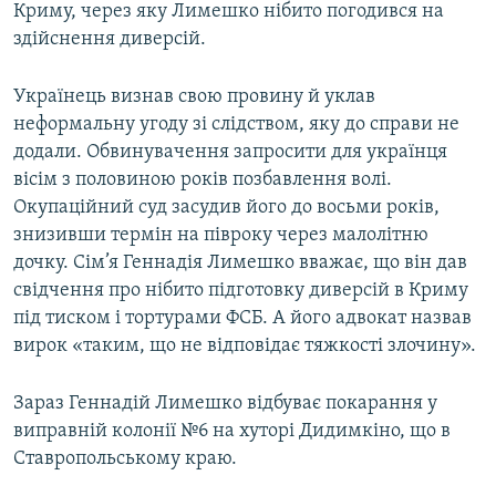
Криму, через яку Лимешко нібито погодився на
здійснення диверсій.
Українець визнав свою провину й уклав
неформальну угоду зі слідством, яку до справи не
додали. Обвинувачення запросити для українця
вісім з половиною років позбавлення волі.
Окупаційний суд засудив його до восьми років,
знизивши термін на півроку через малолітню
дочку. Сім’я Геннадія Лимешко вважає, що він дав
свідчення про нібито підготовку диверсій в Криму
під тиском і тортурами ФСБ. А його адвокат назвав
вирок «таким, що не відповідає тяжкості злочину».
Зараз Геннадій Лимешко відбуває покарання у
виправній колонії №6 на хуторі Дидимкіно, що в
Ставропольському краю.