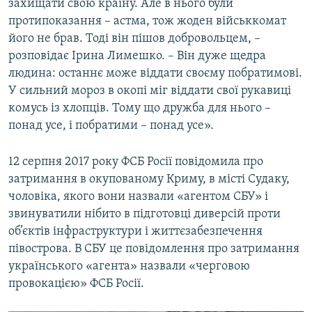
захищати свою країну. Але в нього були
протипоказання – астма, тож жоден військкомат
його не брав. Тоді він пішов добровольцем, –
розповідає Ірина Лимешко. – Він дуже щедра
людина: останнє може віддати своєму побратимові.
У сильний мороз в окопі міг віддати свої рукавиці
комусь із хлопців. Тому що дружба для нього –
понад усе, і побратими – понад усе».
12 серпня 2017 року ФСБ Росії повідомила про
затримання в окупованому Криму, в місті Судаку,
чоловіка, якого вони назвали «агентом СБУ» і
звинуватили нібито в підготовці диверсій проти
об’єктів інфраструктури і життєзабезпечення
півострова. В СБУ це повідомлення про затримання
українського «агента» назвали «черговою
провокацією» ФСБ Росії.