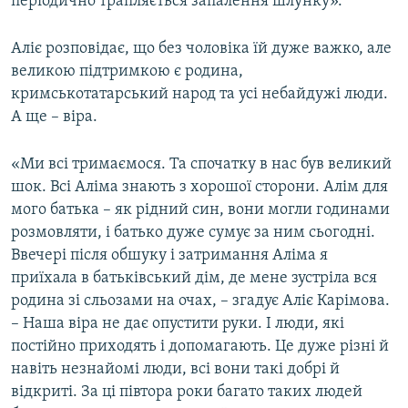
періодично трапляється запалення шлунку».
Аліє розповідає, що без чоловіка їй дуже важко, але
великою підтримкою є родина,
кримськотатарський народ та усі небайдужі люди.
А ще – віра.
«Ми всі тримаємося. Та спочатку в нас був великий
шок. Всі Аліма знають з хорошої сторони. Алім для
мого батька – як рідний син, вони могли годинами
розмовляти, і батько дуже сумує за ним сьогодні.
Ввечері після обшуку і затримання Аліма я
приїхала в батьківський дім, де мене зустріла вся
родина зі сльозами на очах, – згадує Аліє Карімова.
– Наша віра не дає опустити руки. І люди, які
постійно приходять і допомагають. Це дуже різні й
навіть незнайомі люди, всі вони такі добрі й
відкриті. За ці півтора роки багато таких людей