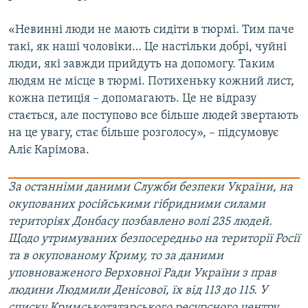
«Невинні люди не мають сидіти в тюрмі. Тим паче
такі, як наші чоловіки… Це настільки добрі, чуйні
люди, які завжди прийдуть на допомогу. Таким
людям не місце в тюрмі. Потихеньку кожний лист,
кожна петиція – допомагають. Це не відразу
стається, але поступово все більше людей звертають
на це увагу, стає більше розголосу», – підсумовує
Аліє Карімова.
За останніми даними Служби безпеки України, на
окупованих російськими гібридними силами
територіях Донбасу позбавлено волі 235 людей.
Щодо утримуваних безпосередньо на території Росії
та в окупованому Криму, то за даними
уповноваженого Верховної Ради України з прав
людини Людмили Денісової, їх від 113 до 115. У
списку Кримськотатарського ресурсного центру