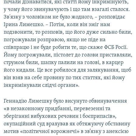
почали дізнаватися, які статті йому інкримінують,
у чому його звинувачують і що там взагалі сталося.
Зв'язку з чоловіком не було жодного, – розповідає
Ірина Лимешко. – Потім, коли він зміг нам
подзвонити, то розповів, що його дуже сильно били,
погрожували розправою, якщо не піде на
співпрацю і не буде робити те, що скаже ФСБ Росії.
Йому погрожували, пістолет до голови приставляли,
струмом били, шапку палили на голові, в карцер
його кидали. Це все робилося для залякування, щоб
він взяв на себе провину по тих статтях, які йому
інкримінували слідчі органи».
Геннадію Лимешку було висунуто обвинувачення
«в незаконному придбанні, перевезенні та
зберіганні вибухових речовин і боєприпасів»,
окупаційний суд врахував як обтяжуючу обставину
мотив «політичної ворожнечі» в зв’язку з анексією