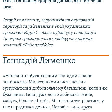
їхня з Геннадієм трирічна донька, яка теж чекає
тата.​
Історії полонених, заручників на окупованій
території та ув'язнених в Росії українських
громадян Радіо Свобода публікує у співпраці з
Центром громадянських свобод та у рамках
кампанії #PrisonersVoice.
Геннадій Лимешко
«Напевно, найяскравішим спогадом є наше
знайомство. Ми познайомилися і почали
зустрічатися в добровольчому батальйоні, коли вже
була війна. Гена дуже довго добивався мене,
мабуть, більше ніж рік. Ми почали зустрічатися, у
нас народилася донька. Чоловік – моя друга