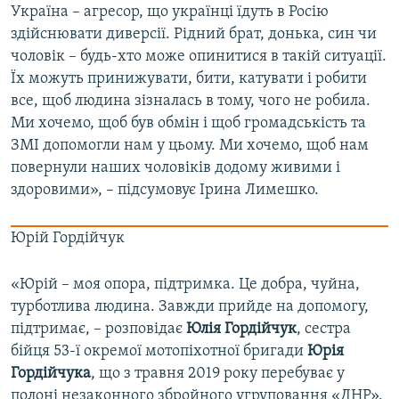
Україна – агресор, що українці їдуть в Росію
здійснювати диверсії. Рідний брат, донька, син чи
чоловік – будь-хто може опинитися в такій ситуації.
Їх можуть принижувати, бити, катувати і робити
все, щоб людина зізналась в тому, чого не робила.
Ми хочемо, щоб був обмін і щоб громадськість та
ЗМІ допомогли нам у цьому. Ми хочемо, щоб нам
повернули наших чоловіків додому живими і
здоровими», – підсумовує Ірина Лимешко.
Юрій ​Гордійчук ​
«Юрій – моя опора, підтримка. Це добра, чуйна,
турботлива людина. Завжди прийде на допомогу,
підтримає, – розповідає
Юлія Гордійчук
, сестра
бійця 53-ї окремої мотопіхотної бригади
Юрія
Гордійчука
, що з травня 2019 року перебуває у
полоні незаконного збройного угруповання «ДНР».