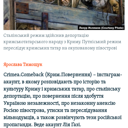
ВІДЕОУРОКИ «ELIFBE»
Русский
СВІДЧЕННЯ ОКУПАЦІЇ
Qırımtatar
УКРАЇНСЬКА ПРОБЛЕМА КРИМУ
ДОЛУЧАЙСЯ!
Сталінський режим здійснив депортацію
ІНФОГРАФІКА
кримськотатарського народу з Криму. Путніський режим
переслідує кримських татар на окупованому півострові
Усі сайти RFE/RL
Ярослава Тимощук
Crimea.Comeback (Крим.Повернення) –
інстаграм-
акаунт, в якому розповідають про історію та
культуру Криму і кримських татар, про сталінську
депортацію, про повернення після здобуття
Україною незалежності, про незаконну анексію
Росією півострова, утиски та переслідування
вільнодумців, а також розвінчують тези російської
пропаганди. Веде акаунт Лія Ґазі.