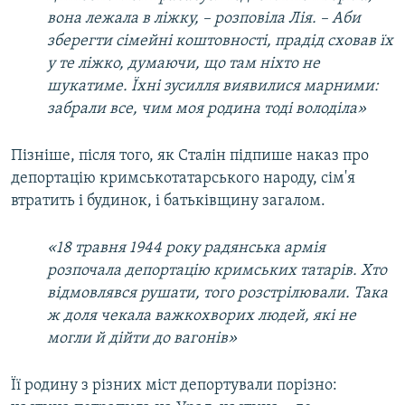
вона лежала в ліжку, – розповіла Лія. – Аби
зберегти сімейні коштовності, прадід сховав їх
у те ліжко, думаючи, що там ніхто не
шукатиме. Їхні зусилля виявилися марними:
забрали все, чим моя родина тоді володіла»
Пізніше, після того, як Сталін підпише наказ про
депортацію кримськотатарського народу, сім'я
втратить і будинок, і батьківщину загалом.
«18 травня 1944 року радянська армія
розпочала депортацію кримських татарів. Хто
відмовлявся рушати, того розстрілювали. Така
ж доля чекала важкохворих людей, які не
могли й дійти до вагонів»
Її родину з різних міст депортували порізно: