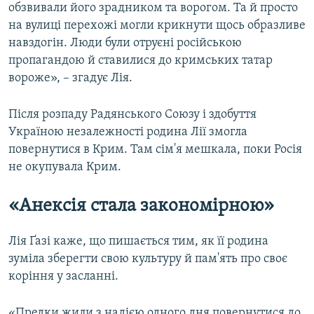
обзвивали його зрадником та ворогом. Та й просто
на вулиці перехожі могли крикнути щось образливе
навздогін. Люди були отруєні російською
пропагандою й ставилися до кримських татар
вороже», – згадує Лія.
Після розпаду Радянського Союзу і здобуття
Україною незалежності родина Лії змогла
повернутися в Крим. Там сім'я мешкала, поки Росія
не окупувала Крим.
«Анексія стала закономірною»
Лія Ґазі каже, що пишається тим, як її родина
зуміла зберегти свою культуру й пам'ять про своє
коріння у засланні.
«Предки жили з надією одного дня повернутися до