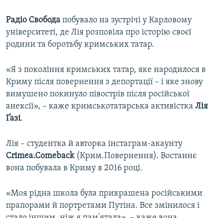
Радіо Свобода
побувало на зустрічі у Карловому
університеті, де Лія розповіла про історію своєї
родини та боротьбу кримських татар.
«Я з покоління кримських татар, яке народилося в
Криму після повернення з депортації – і яке знову
вимушено покинуло півострів після російської
анексії», – каже кримськотатарська активістка
Лія
Ґазі
.
Лія – студентка й авторка інстаграм-акаунту
Crimea.Comeback
(Крим.Повернення). Востаннє
вона побувала в Криму в 2016 році.
«Моя рідна школа була прикрашена російськими
прапорами й портретами Путіна. Все змінилося і
стало іншим, ніж я пам'ятала», – каже вона.