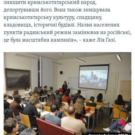
знищити кримськотатарський народ,
депортувавши його. Вона також знищувала
кримськотатарську культуру, спадщину,
кладовища, історичні будівлі. Назви населених
пунктів радянський режим замінював на російські,
це була масштабна кампанія», – каже Лія Ґазі.