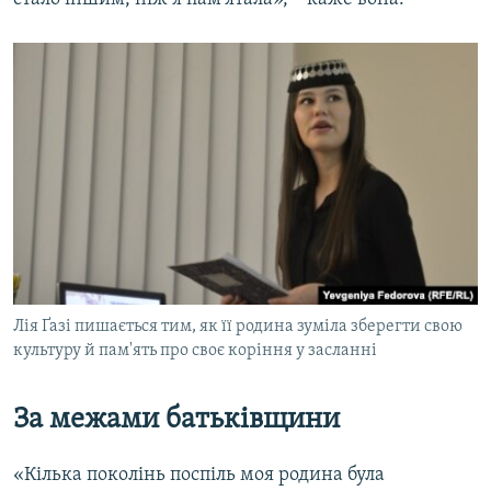
Лія Ґазі пишається тим, як її родина зуміла зберегти свою
культуру й пам'ять про своє коріння у засланні
За межами батьківщини
«Кілька поколінь поспіль моя родина була