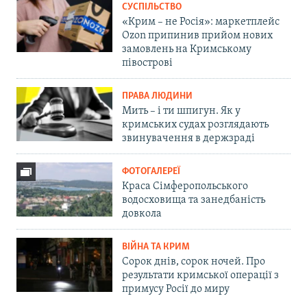
СУСПІЛЬСТВО
«Крим – не Росія»: маркетплейс
Ozon припинив прийом нових
замовлень на Кримському
півострові
ПРАВА ЛЮДИНИ
Мить – і ти шпигун. Як у
кримських судах розглядають
звинувачення в держзраді
ФОТОГАЛЕРЕЇ
Краса Сімферопольського
водосховища та занедбаність
довкола
ВІЙНА ТА КРИМ
Сорок днів, сорок ночей. Про
результати кримської операції з
примусу Росії до миру