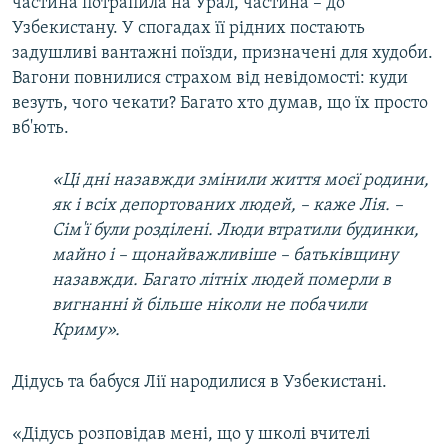
частина потрапила на Урал, частина – до
Узбекистану. У спогадах її рідних постають
задушливі вантажні поїзди, призначені для худоби.
Вагони повнилися страхом від невідомості: куди
везуть, чого чекати? Багато хто думав, що їх просто
вб'ють.
«Ці дні назавжди змінили життя моєї родини,
як і всіх депортованих людей, – каже Лія. –
Сім'ї були розділені. Люди втратили будинки,
майно і – щонайважливіше – батьківщину
назавжди. Багато літніх людей померли в
вигнанні й більше ніколи не побачили
Криму».
Дідусь та бабуся Лії народилися в Узбекистані.
«Дідусь розповідав мені, що у школі вчителі