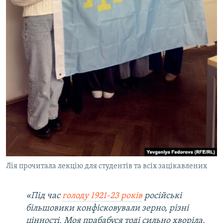
Лія прочитала лекцію для студентів та всіх зацікавлених
«Під час
голоду 1921-23 років
російські
більшовики конфісковували зерно, різні
цінності. Моя прабабуся тоді сильно хворіла,