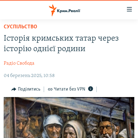
Доступність
посилання
Перейти
СУСПІЛЬСТВО
до
НОВИНИ
Історія кримських татар через
основного
ВОДА.КРИМ
матеріалу
історію однієї родини
ВІДЕО ТА ФОТО
Перейти
до
Радіо Свобода
ПОЛІТИКА
основної
04 березень 2025, 10:58
БЛОГИ
навігації
Перейти
ПОГЛЯД
Поділитись
Читати без VPN
до
ІНТЕРВ'Ю
пошуку
ВСЕ ЗА ДЕНЬ
СПЕЦПРОЕКТИ
ЯК ОБІЙТИ БЛОКУВАННЯ
ДЕПОРТАЦІЯ