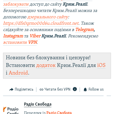
заблокувати
доступ до сайту
Крим.Реалії
.
Безперешкодно читати Крим.Реалії можна за
допомогою
дзеркального сайту
:
https://dfs0qrmo00d6u.cloudfront.net
. Також
слідкуйте за основними подіями в
Telegram
,
Instagram
та
Viber
Крим.Реалії
. Рекомендуємо
встановити
VPN
.
Новини без блокування і цензури!
Встановити
додаток
Крим.Реалії для
iOS
і
Android
.
Поділитись
Читати без VPN
Follow us
Радіо Свобода
Передрук із
Радіо Свобода