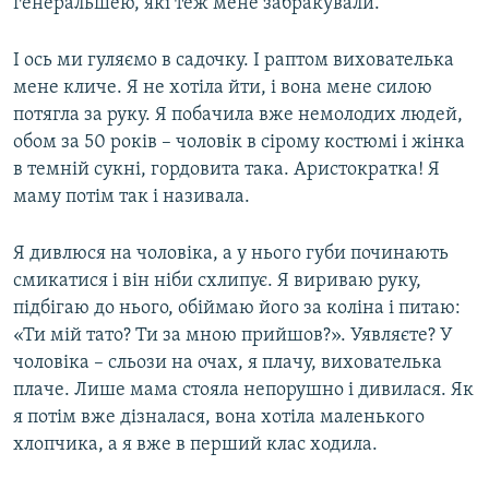
генеральшею, які теж мене забракували.
І ось ми гуляємо в садочку. І раптом вихователька
мене кличе. Я не хотіла йти, і вона мене силою
потягла за руку. Я побачила вже немолодих людей,
обом за 50 років – чоловік в сірому костюмі і жінка
в темній сукні, гордовита така. Аристократка! Я
маму потім так і називала.
Я дивлюся на чоловіка, а у нього губи починають
смикатися і він ніби схлипує. Я вириваю руку,
підбігаю до нього, обіймаю його за коліна і питаю:
«Ти мій тато? Ти за мною прийшов?». Уявляєте? У
чоловіка – сльози на очах, я плачу, вихователька
плаче. Лише мама стояла непорушно і дивилася. Як
я потім вже дізналася, вона хотіла маленького
хлопчика, а я вже в перший клас ходила.