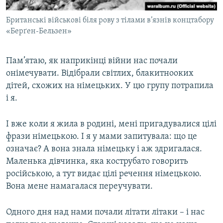
Британські військові біля рову з тілами в’язнів концтабору
«Берґен-Бельзен»
Пам’ятаю, як наприкінці війни нас почали
онімечувати. Відібрали світлих, блакитнооких
дітей, схожих на німецьких. У цю групу потрапила
і я.
І вже коли я жила в родині, мені пригадувалися цілі
фрази німецькою. І я у мами запитувала: що це
означає? А вона знала німецьку і аж здригалася.
Маленька дівчинка, яка кострубато говорить
російською, а тут видає цілі речення німецькою.
Вона мене намагалася переучувати.
Одного дня над нами почали літати літаки – і нас