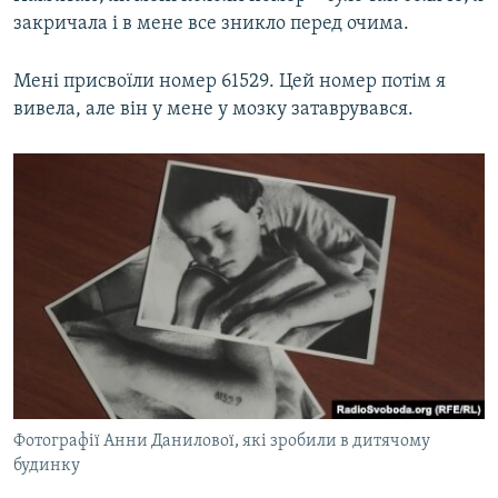
закричала і в мене все зникло перед очима.
Мені присвоїли номер 61529. Цей номер потім я
вивела, але він у мене у мозку затаврувався.
Фотографії Анни Данилової, які зробили в дитячому
будинку