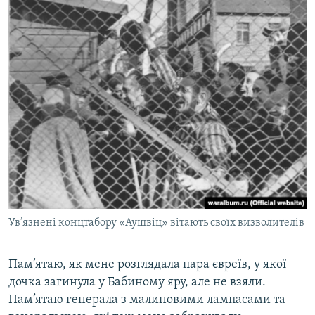
Ув’язнені концтабору «Аушвіц» вітають своїх визволителів
Пам’ятаю, як мене розглядала пара євреїв, у якої
дочка загинула у Бабиному яру, але не взяли.
Пам’ятаю генерала з малиновими лампасами та