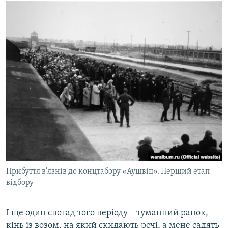
Прибуття в’язнів до концтабору «Аушвіц». Перший етап
відбору
І ще один спогад того періоду – туманний ранок,
кінь із возом, на який скидають речі, а мене садять