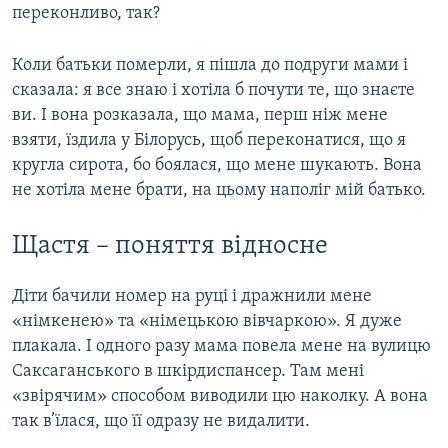
переконливо, так?
Коли батьки померли, я пішла до подруги мами і
сказала: я все знаю і хотіла б почути те, що знаєте
ви. І вона розказала, що мама, перш ніж мене
взяти, їздила у Білорусь, щоб переконатися, що я
кругла сирота, бо боялася, що мене шукають. Вона
не хотіла мене брати, на цьому наполіг мій батько.
Щастя – поняття відносне
Діти бачили номер на руці і дражнили мене
«німкенею» та «німецькою вівчаркою». Я дуже
плакала. І одного разу мама повела мене на вулицю
Саксаганського в шкірдиспансер. Там мені
«звірячим» способом виводили цю наколку. А вона
так в’їлася, що її одразу не видалити.