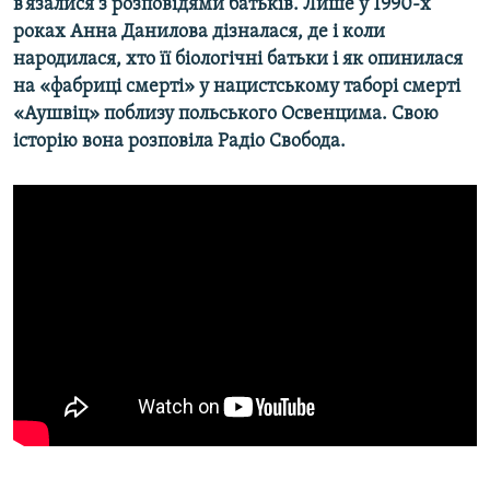
в’язалися з розповідями батьків. Лише у 1990-х
роках Анна Данилова дізналася, де і коли
народилася, хто її біологічні батьки і як опинилася
на «фабриці смерті» у нацистському таборі смерті
«Аушвіц» поблизу польського Освенцима. Свою
історію вона розповіла Радіо Свобода.