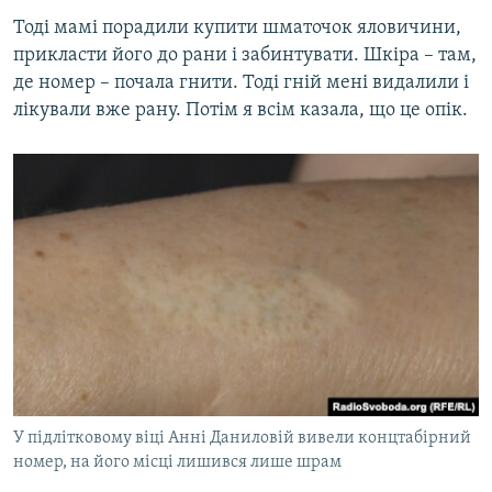
Тоді мамі порадили купити шматочок яловичини,
прикласти його до рани і забинтувати. Шкіра – там,
де номер – почала гнити. Тоді гній мені видалили і
лікували вже рану. Потім я всім казала, що це опік.
У підлітковому віці Анні Даниловій вивели концтабірний
номер, на його місці лишився лише шрам