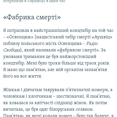
потрапили в «Аушвіц» в один час
«Фабрика смерті»
Я потрапила в найстрашніший концтабір на той час
– «Освенцим» (нацистський табір смерті «Аушвіц»
поблизу польського міста Освенцима –
Радіо
Свобода
), який називали «фабрикою смерті». За
умовами тримання це був найжорстокіший
концтабір. Мені було трохи більше від трьох років.
Я мало що пам’ятаю, але мій організм запам’ятав
його на все життя.
Жінкам і дівчатам таврували п’ятизначні номери, а
чоловікам і хлопчикам – шестизначні. Я пам’ятаю,
як ховалася за квітчасті спідниці жінок. Як потім
вичитала, це був одяг білоруських селянок.
Пам’ятаю, як мені кололи номер – було так боляче, я