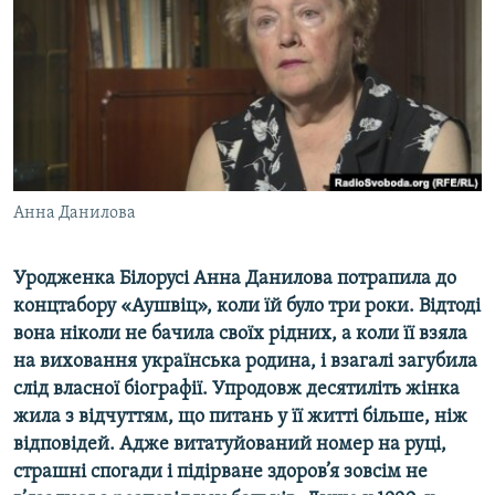
ВІДЕОУРОКИ «ELIFBE»
Русский
СВІДЧЕННЯ ОКУПАЦІЇ
Qırımtatar
УКРАЇНСЬКА ПРОБЛЕМА КРИМУ
ДОЛУЧАЙСЯ!
ІНФОГРАФІКА
Анна Данилова
Усі сайти RFE/RL
Уродженка Білорусі Анна Данилова потрапила до
концтабору «Аушвіц», коли їй було три роки. Відтоді
вона ніколи не бачила своїх рідних, а коли її взяла
на виховання українська родина, і взагалі загубила
слід власної біографії. Упродовж десятиліть жінка
жила з відчуттям, що питань у її житті більше, ніж
відповідей. Адже витатуйований номер на руці,
страшні спогади і підірване здоров’я зовсім не