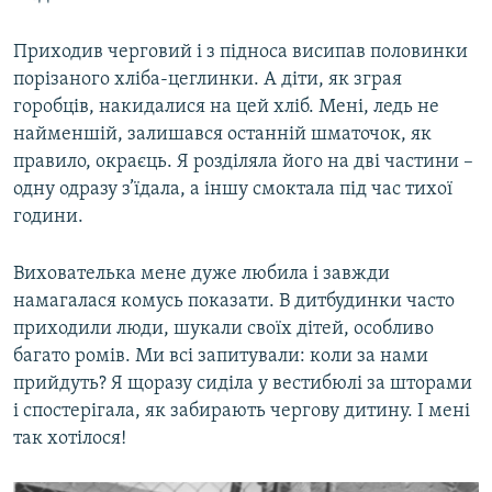
Приходив черговий і з підноса висипав половинки
порізаного хліба-цеглинки. А діти, як зграя
горобців, накидалися на цей хліб. Мені, ледь не
найменшій, залишався останній шматочок, як
правило, окраєць. Я розділяла його на дві частини –
одну одразу з’їдала, а іншу смоктала під час тихої
години.
Вихователька мене дуже любила і завжди
намагалася комусь показати. В дитбудинки часто
приходили люди, шукали своїх дітей, особливо
багато ромів. Ми всі запитували: коли за нами
прийдуть? Я щоразу сиділа у вестибюлі за шторами
і спостерігала, як забирають чергову дитину. І мені
так хотілося!