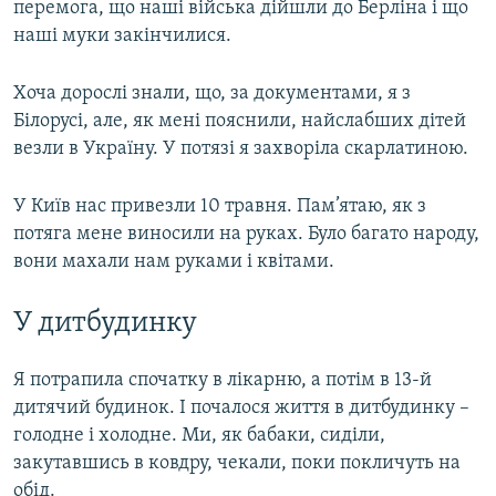
перемога, що наші війська дійшли до Берліна і що
наші муки закінчилися.
Хоча дорослі знали, що, за документами, я з
Білорусі, але, як мені пояснили, найслабших дітей
везли в Україну. У потязі я захворіла скарлатиною.
У Київ нас привезли 10 травня. Пам’ятаю, як з
потяга мене виносили на руках. Було багато народу,
вони махали нам руками і квітами.
У дитбудинку
Я потрапила спочатку в лікарню, а потім в 13-й
дитячий будинок. І почалося життя в дитбудинку –
голодне і холодне. Ми, як бабаки, сиділи,
закутавшись в ковдру, чекали, поки покличуть на
обід.