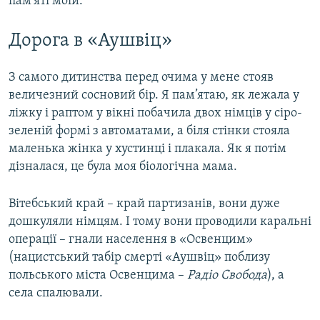
пам’яті моїй.
Дорога в «Аушвіц»
З самого дитинства перед очима у мене стояв
величезний сосновий бір. Я пам’ятаю, як лежала у
ліжку і раптом у вікні побачила двох німців у сіро-
зеленій формі з автоматами, а біля стінки стояла
маленька жінка у хустинці і плакала. Як я потім
дізналася, це була моя біологічна мама.
Вітебський край – край партизанів, вони дуже
дошкуляли німцям. І тому вони проводили каральні
операції – гнали населення в «Освенцим»
(нацистський табір смерті «Аушвіц» поблизу
польського міста Освенцима –
Радіо Свобода
), а
села спалювали.