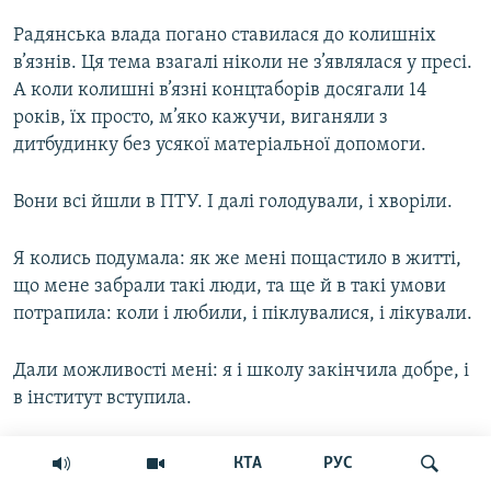
Радянська влада погано ставилася до колишніх
в’язнів. Ця тема взагалі ніколи не з’являлася у пресі.
А коли колишні в’язні концтаборів досягали 14
років, їх просто, м’яко кажучи, виганяли з
дитбудинку без усякої матеріальної допомоги.
Вони всі йшли в ПТУ. І далі голодували, і хворіли.
Я колись подумала: як же мені пощастило в житті,
що мене забрали такі люди, та ще й в такі умови
потрапила: коли і любили, і піклувалися, і лікували.
Дали можливості мені: я і школу закінчила добре, і
в інститут вступила.
Але щасливою я себе не вважаю. Щастя було лише
КТА
РУС
тоді, коли мене забрали з голодного післявоєнного