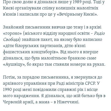
Про свою долю я дізналася лише у 1989 році. Тоді у
Києві організували спілку колишніх малолітніх
в’язнів і написали про це у «Вечірньому Києві».
Знайомий письменник вивчав цю тему і в архіві
«гороно» (міського відділу народної освіти –
Радіо
Свобода
) знайшов пакет, на якому було написано
«діти білоруських партизанів, діти-в’язні
фашистських концтаборів». Від нього я вперше
дізналася, що була малолітньою бранкою саме
«Аушвіцу», бо якраз там ставили номери на руках.
Потім, за порадою письменника, я звернулася до
архівного управління при Раді міністрів СРСР. У
1990 році мені повідомили справжні рік і місце
мого народження. Я дізналася, що мій батько був в
Червоній армії, а мама – в Німеччині.