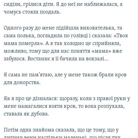
сиділи, грілися діти. Я до неї не наближалася, а
чомусь стояла поодаль.
Одного разу до мене підійшла вихователька, та
сама полька, погладила по голівці і сказала: «Твоя
мама померла». А я так холодно це сприйняла,
можливо, тому що для нас поняття «мама» вже
забулося. Востаннє я її бачила на вокзалі…
Я сама не пам’ятаю, але у мене також брали кров
для донорства.
Як я про це дізналася: щоразу, коли з правої руки у
мене намагалися взяти кров, то вона розпухала,
ставала як дубова.
Потім одна знайома сказала, що це тому, що у
дитини вени настільки маленькі, що після тих