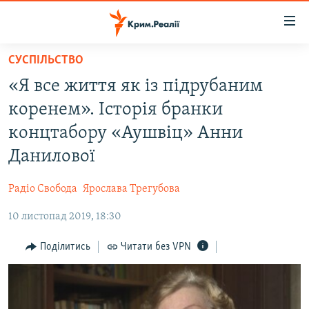
Доступність
посилання
Перейти
СУСПІЛЬСТВО
до
НОВИНИ
«Я все життя як із підрубаним
основного
ВОДА.КРИМ
матеріалу
коренем». Історія бранки
ВІДЕО ТА ФОТО
Перейти
концтабору «Аушвіц» Анни
до
ПОЛІТИКА
Данилової
основної
БЛОГИ
навігації
Радіо Свобода
Ярослава Трегубова
Перейти
ПОГЛЯД
до
10 листопад 2019, 18:30
ІНТЕРВ'Ю
пошуку
ВСЕ ЗА ДЕНЬ
Поділитись
Читати без VPN
СПЕЦПРОЕКТИ
ЯК ОБІЙТИ БЛОКУВАННЯ
ДЕПОРТАЦІЯ