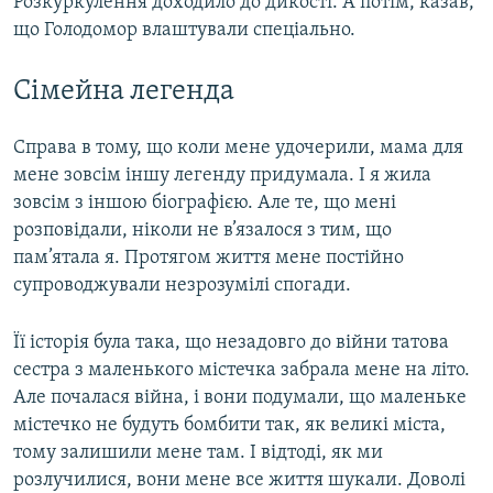
Розкуркулення доходило до дикості. А потім, казав,
що Голодомор влаштували спеціально.
Сімейна легенда
Справа в тому, що коли мене удочерили, мама для
мене зовсім іншу легенду придумала. І я жила
зовсім з іншою біографією. Але те, що мені
розповідали, ніколи не в’язалося з тим, що
пам’ятала я. Протягом життя мене постійно
супроводжували незрозумілі спогади.
Її історія була така, що незадовго до війни татова
сестра з маленького містечка забрала мене на літо.
Але почалася війна, і вони подумали, що маленьке
містечко не будуть бомбити так, як великі міста,
тому залишили мене там. І відтоді, як ми
розлучилися, вони мене все життя шукали. Доволі