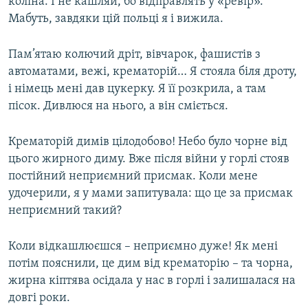
коліна. І не кашляй, бо відправлять у «ревір».
Мабуть, завдяки цій польці я і вижила.​
Пам’ятаю колючий дріт, вівчарок, фашистів з
автоматами, вежі, крематорій… Я стояла біля дроту,
і німець мені дав цукерку. Я її розкрила, а там
пісок. Дивлюся на нього, а він сміється.
Крематорій димів цілодобово! Небо було чорне від
цього жирного диму. Вже після війни у горлі стояв
постійний неприємний присмак. Коли мене
удочерили, я у мами запитувала: що це за присмак
неприємний такий?
Коли відкашлюєшся – неприємно дуже! Як мені
потім пояснили, це дим від крематорію – та чорна,
жирна кіптява осідала у нас в горлі і залишалася на
довгі роки.