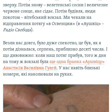
зверху. Потім знову – велетенські сосни і величезне
червоне сонце, яке сідає. Потім будівля, люди
покотом – вітебський вокзал. Ми чекали на
відправлення потягу «в Освенцим» (в «Аушвіц» –
Радіо Свобода
).
Везли нас довго, було дуже спекотно, це був, як я
потім дізналася, серпень, приблизно десяті числа. І
що дивовижно: коли наш потяг прибув, того ж дня
на тому ж вокзалі була
ще одна бранка «Аушвіцу»
Анастасія Василівна Гулей
. У нас навіть близькі
номери, які наколювали на руках.