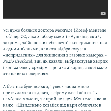
Усі дуже боялися доктора Менґеле (Йозеф Менґеле
– офіцер СС, лікар табору смерті «Аушвіц», який,
зокрема, здійснював небезпечні експерименти над
людьми-в’язнями, а також відбраковував
«непридатних» для знищення в газових камерах –
Радіо Свобода
), він, як казали, вибраковував хворих
і відправляв у «ревір» – це така лікарня, з якої мало
хто живим повертався.
А біля нас були польки, і увесь час за мною
приглядала така довга, в сірому одязі жінка. І я
пам’ятаю момент, як прийшов цей Менґеле, а вона
каже: «Швиденько ховайся під нари обличчям в