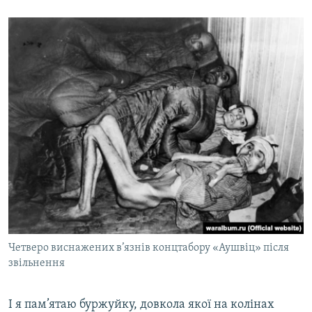
Четверо виснажених в’язнів концтабору «Аушвіц» після
звільнення
І я пам’ятаю буржуйку, довкола якої на колінах