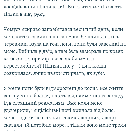
дослідів вони пішли вглиб. Все життя мені колють
тільки в ліву руку.
Чомусь яскраво запам’ятався весняний день, коли
мені хотілося вийти на сонечко. Я знайшла якісь
черевики, взула на голі ноги, вони були завеликі на
мене. Вийшла у двір, а там була замерзла по краях
калюжа. І я примірююся: як би мені її
перестрибнути? Підняла ногу – і ця калоша
розкрилася, лише цвяхи стирчать, як зуби.
У мене ноги були відморожені до колін. Все життя
вони у мене боліли, навіть від найменшого холоду.
Був страшний ревматизм. Вже коли мене
удочерили, і я цілісінькі ночі кричала від болю,
мене водили по всіх київських лікарнях, лікарі
сказали: їй потрібне море. І тільки воно мене трохи