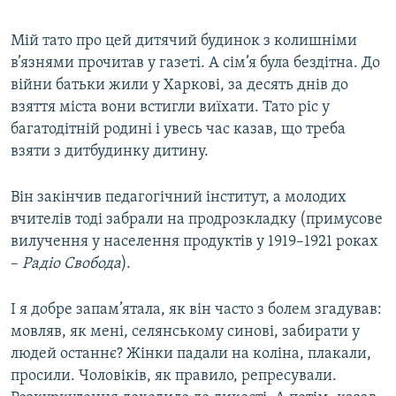
Мій тато про цей дитячий будинок з колишніми
в’язнями прочитав у газеті. А сім’я була бездітна. До
війни батьки жили у Харкові, за десять днів до
взяття міста вони встигли виїхати. Тато ріс у
багатодітній родині і увесь час казав, що треба
взяти з дитбудинку дитину.
Він закінчив педагогічний інститут, а молодих
вчителів тоді забрали на продрозкладку (примусове
вилучення у населення продуктів у 1919–1921 роках
–
Радіо Свобода
).
І я добре запам’ятала, як він часто з болем згадував:
мовляв, як мені, селянському синові, забирати у
людей останнє? Жінки падали на коліна, плакали,
просили. Чоловіків, як правило, репресували.