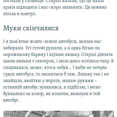
погнали у сховище. Старші казали, що це наша
армія підходить і нас скоро звільнять. Ця новина
літала в повітрі.
Муки скінчилися
І я пам’ятаю жовто-зелені автобуси, якими нас
забирали. Усі готові рушати, а я одна бігаю по
порожньому бараку і шукаю ляльку. Старші дівчата
шили ляльки з ганчірок, і мені дико хотілося таку. Я
сподівалася, може, хтось забув… І якби не почула
гудок автобуса, то лишитися б там. Ляльку так і не
знайшла, вилітаю у ворота, махаю руками –
останній автобус зупинився, я підбігаю, і мене
буквально за комір, як кошеня, вкинули в той
автобус.