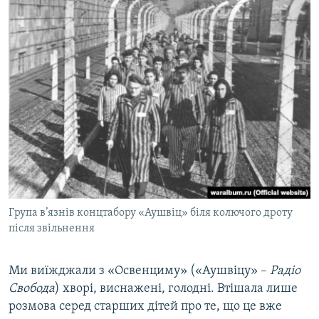
Група в’язнів концтабору «Аушвіц» біля колючого дроту
після звільнення
Ми виїжджали з «Освенциму» («Аушвіцу» –
Радіо
Свобода
) хворі, виснажені, голодні. Втішала лише
розмова серед старших дітей про те, що це вже