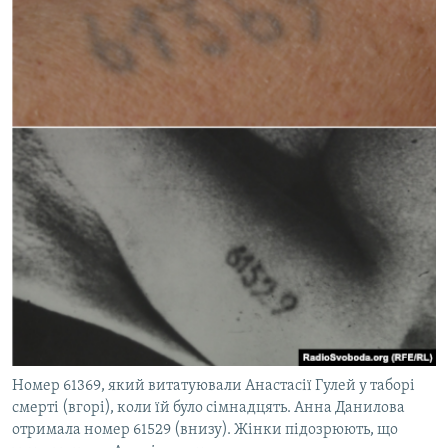
Номер 61369, який витатуювали Анастасії Гулей у таборі
смерті (вгорі), коли їй було сімнадцять. Анна Данилова
отримала номер 61529 (внизу). Жінки підозрюють, що