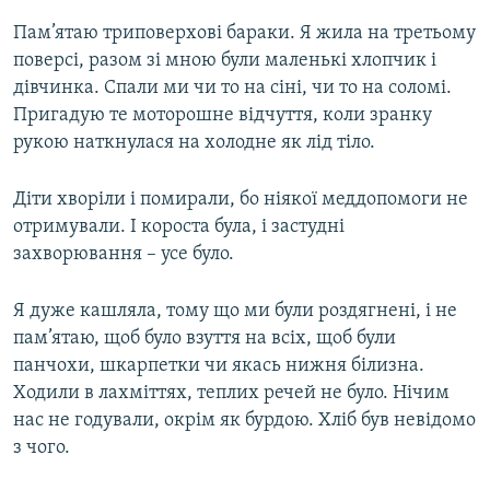
Пам’ятаю триповерхові бараки. Я жила на третьому
поверсі, разом зі мною були маленькі хлопчик і
дівчинка. Спали ми чи то на сіні, чи то на соломі.
Пригадую те моторошне відчуття, коли зранку
рукою наткнулася на холодне як лід тіло.
Діти хворіли і помирали, бо ніякої меддопомоги не
отримували. І короста була, і застудні
захворювання – усе було.
Я дуже кашляла, тому що ми були роздягнені, і не
пам’ятаю, щоб було взуття на всіх, щоб були
панчохи, шкарпетки чи якась нижня білизна.
Ходили в лахміттях, теплих речей не було. Нічим
нас не годували, окрім як бурдою. Хліб був невідомо
з чого.