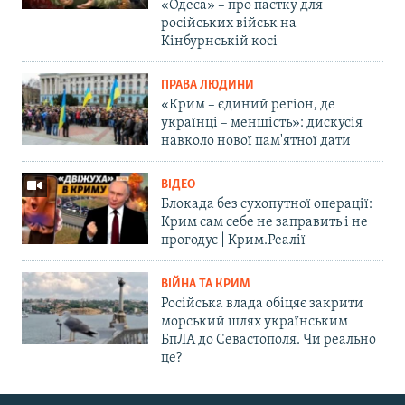
«Одеса» – про пастку для
російських військ на
Кінбурнській косі
ПРАВА ЛЮДИНИ
«Крим – єдиний регіон, де
українці – меншість»: дискусія
навколо нової пам'ятної дати
ВІДЕО
Блокада без сухопутної операції:
Крим сам себе не заправить і не
прогодує | Крим.Реалії
ВІЙНА ТА КРИМ
Російська влада обіцяє закрити
морський шлях українським
БпЛА до Севастополя. Чи реально
це?