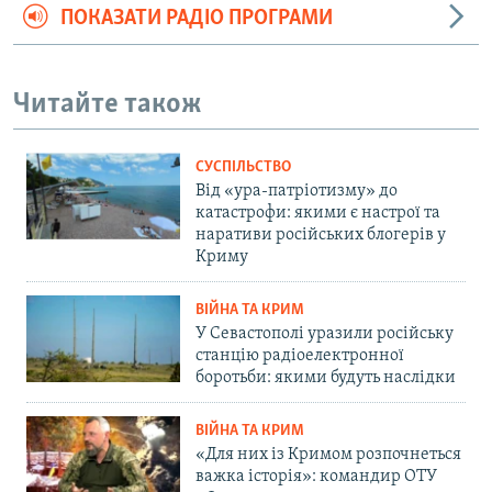
ПОКАЗАТИ РАДІО ПРОГРАМИ
Читайте також
СУСПІЛЬСТВО
Від «ура-патріотизму» до
катастрофи: якими є настрої та
наративи російських блогерів у
Криму
ВІЙНА ТА КРИМ
У Севастополі уразили російську
станцію радіоелектронної
боротьби: якими будуть наслідки
ВІЙНА ТА КРИМ
«Для них із Кримом розпочнеться
важка історія»: командир ОТУ