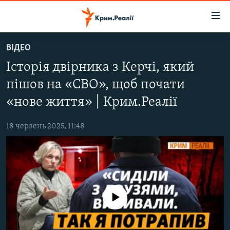
Доступність
посилання
Перейти
ВІДЕО
до
НОВИНИ
Історія двірника з Керчі, який
основного
ВОДА.КРИМ
матеріалу
пішов на «СВО», щоб почати
ВІДЕО ТА ФОТО
Перейти
«нове життя» | Крим.Реалії
до
ПОЛІТИКА
основної
18 червень 2025, 11:48
БЛОГИ
навігації
Перейти
ПОГЛЯД
до
ІНТЕРВ'Ю
пошуку
ВСЕ ЗА ДЕНЬ
No media source currently available
СПЕЦПРОЕКТИ
ЯК ОБІЙТИ БЛОКУВАННЯ
ДЕПОРТАЦІЯ