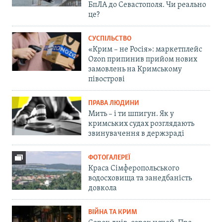
БпЛА до Севастополя. Чи реально
це?
СУСПІЛЬСТВО
«Крим – не Росія»: маркетплейс
Ozon припинив прийом нових
замовлень на Кримському
півострові
ПРАВА ЛЮДИНИ
Мить – і ти шпигун. Як у
кримських судах розглядають
звинувачення в держзраді
ФОТОГАЛЕРЕЇ
Краса Сімферопольського
водосховища та занедбаність
довкола
ВІЙНА ТА КРИМ