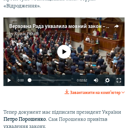
«Відродження».
Верховна Рада ухвалила мовний закон – відео
by
Крим.Реалії
No media source currently available
0:00
0:02:52
Завантажити на комп'ютер
Тепер документ має підписати президент України
Петро Порошенко
. Сам Порошенко привітав
ухвалення закону.