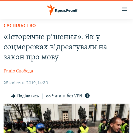
Доступність
посилання
Перейти
СУСПІЛЬСТВО
до
НОВИНИ
«Історичне рішення». Як у
основного
ВОДА.КРИМ
матеріалу
соцмережах відреагували на
ВІДЕО ТА ФОТО
Перейти
закон про мову
до
ПОЛІТИКА
основної
Радіо Свобода
БЛОГИ
навігації
Перейти
25 квітень 2019, 14:30
ПОГЛЯД
до
ІНТЕРВ'Ю
Поділитись
Читати без VPN
пошуку
ВСЕ ЗА ДЕНЬ
СПЕЦПРОЕКТИ
ЯК ОБІЙТИ БЛОКУВАННЯ
ДЕПОРТАЦІЯ