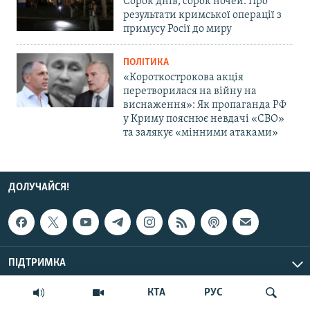
Сорок днів, сорок ночей. Про
результати кримської операції з
примусу Росії до миру
ПОЛІТИКА
«Короткострокова акція
перетворилася на війну на
виснаження»: Як пропаганда РФ
у Криму пояснює невдачі «СВО»
та залякує «мінними атаками»
ДОЛУЧАЙСЯ!
ПІДТРИМКА
КТА
РУС
ІНФО