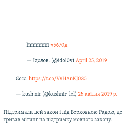
Їїїїїїїїїїїїїїї
#5670д
— Ідолов. (@idol0v)
April 25, 2019
Єєєє!
https://t.co/VvHAnKJ085
— kush nir (@kushnir_lol)
25 квітня 2019 р.
Підтримали цей закон і під Верховною Радою, де
тривав мітинг на підтримку мовного закону.