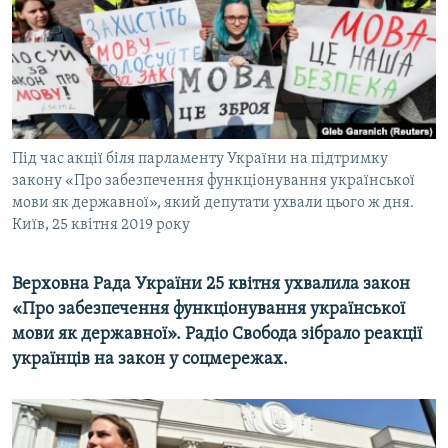
ВІДЕОУРОКИ «ELIFBE»
Русский
СВІДЧЕННЯ ОКУПАЦІЇ
Qırımtatar
УКРАЇНСЬКА ПРОБЛЕМА КРИМУ
ДОЛУЧАЙСЯ!
ІНФОГРАФІКА
Під час акції біля парламенту України на підтримку
закону «Про забезпечення функціонування української
мови як державної», який депутати ухвали цього ж дня.
Усі сайти RFE/RL
Київ, 25 квітня 2019 року
Верховна Рада України 25 квітня ухвалила закон
«Про забезпечення функціонування української
мови як державної». Радіо Свобода зібрало реакції
українців на закон у соцмережах.