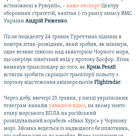
встановлені в Румунії», –
каже експерт
Центру
оборонних стратегій, капітан 1-го рангу запасу ВМС
України
Андрій Риженко
.
Після інциденту 24 травня Туреччина підняла в
повітря літак-розвідник, який зробив, як мінімум,
одне велике півколо над акваторією Чорного моря,
що оперізує північний вхід у протоку Босфор. Літак
вимкнув транспондер до того, як
Крим.Реалії
встигли зробити скріншот траєкторії польоту з
порталу відстеження авіаперельотів
Flightradar
.
Через добу, ввечері 25 травня, у низці українських
телеграм-каналів
з'явилося відео
, на якому знято
атаку морського БПЛА на російський
розвідувальний корабель «Иван Хурс» у Чорному
морі. Зйомка ведеться із надводного безпілотника,