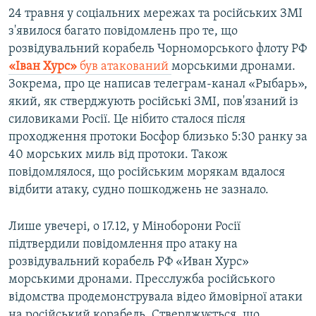
24 травня у соціальних мережах та російських ЗМІ
з'явилося багато повідомлень про те, що
розвідувальний корабель Чорноморського флоту РФ
«Іван Хурс»
був атакований
морськими дронами.
Зокрема, про це написав телеграм-канал «Рыбарь»,
який, як стверджують російські ЗМІ, пов'язаний із
силовиками Росії. Це нібито сталося після
проходження протоки Босфор близько 5:30 ранку за
40 морських миль від протоки. Також
повідомлялося, що російським морякам вдалося
відбити атаку, судно пошкоджень не зазнало.
Лише увечері, о 17.12, у Міноборони Росії
підтвердили повідомлення про атаку на
розвідувальний корабель РФ «Иван Хурс»
морськими дронами. Пресслужба російського
відомства продемонструвала відео ймовірної атаки
на російський корабель. Стверджується, що