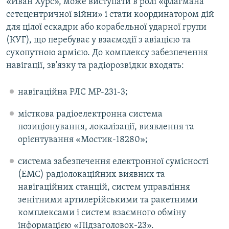
«Иван Хурс», може виступати в ролі «флагмана
сетецентричної війни» і стати координатором дій
для цілої ескадри або корабельної ударної групи
(КУГ), що перебуває у взаємодії з авіацією та
сухопутною армією. До комплексу забезпечення
навігації, зв'язку та радіорозвідки входять:
навігаційна РЛС МР-231-3;
місткова радіоелектронна система
позиціонування, локалізації, виявлення та
орієнтування «Мостик-18280»;
система забезпечення електронної сумісності
(ЕМС) радіолокаційних виявних та
навігаційних станцій, систем управління
зенітними артилерійськими та ракетними
комплексами і систем взаємного обміну
інформацією «Підзаголовок-23».