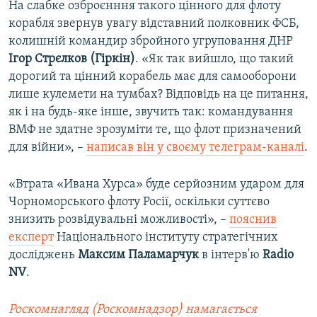
На слабке озброєнння такого цінного для флоту
корабля звернув увагу відставний полковник ФСБ,
колишній командир збройного угруповання ДНР
Ігор Стрєлков (Гіркін)
. «Як так вийшло, що такий
дорогий та цінний корабель має для самооборони
лише кулемети на тумбах? Відповідь на це питання,
як і на будь-яке інше, звучить так: командування
ВМФ не здатне зрозуміти те, що флот призначений
для війни», –
написав він у своєму телеграм-каналі
.
«Втрата «Ивана Хурса» буде серйозним ударом для
Чорноморського флоту Росії, оскільки суттєво
знизить розвідувальні можливості», –
пояснив
експерт
Національного інституту стратегічних
досліджень
Максим Паламарчук
в інтерв'ю
Radio
NV
.
Роскомнагляд (Роскомнадзор) намагається