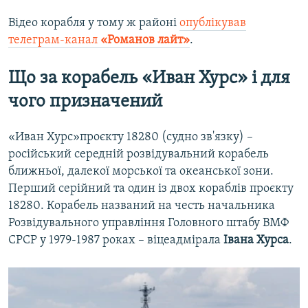
Відео корабля у тому ж районі
опублікував
телеграм-канал
«Романов лайт»
.
Що за корабель «Иван Хурс» і для
чого призначений
«Иван Хурс»проєкту 18280 (судно зв'язку) –
російський середній розвідувальний корабель
ближньої, далекої морської та океанської зони.
Перший серійний та один із двох кораблів проєкту
18280. Корабель названий на честь начальника
Розвідувального управління Головного штабу ВМФ
СРСР у 1979-1987 роках – віцеадмірала
Івана Хурса
.