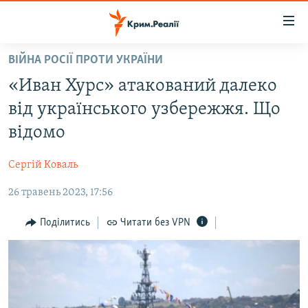
Доступність
посилання
Перейти
ВІЙНА РОСІЇ ПРОТИ УКРАЇНИ
до
НОВИНИ
«Иван Хурс» атакований далеко
основного
ВОДА.КРИМ
матеріалу
від українського узбережжя. Що
ВІДЕО ТА ФОТО
Перейти
відомо
до
ПОЛІТИКА
основної
Сергій Коваль
БЛОГИ
навігації
Перейти
26 травень 2023, 17:56
ПОГЛЯД
до
ІНТЕРВ'Ю
Поділитись
Читати без VPN
пошуку
ВСЕ ЗА ДЕНЬ
СПЕЦПРОЕКТИ
ЯК ОБІЙТИ БЛОКУВАННЯ
ДЕПОРТАЦІЯ