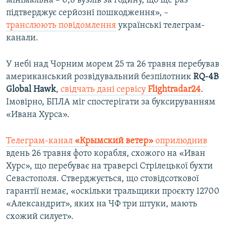
мінімальна – 0,8 вузлів за годину, що ще раз
підтверджує серйозні пошкодження», –
транслюють повідомлення
українські телеграм-
канали.
У небі над Чорним морем 25 та 26 травня перебував
американський розвідувальний безпілотник
RQ-4B
Global Hawk
,
свідчать дані сервісу
Flightradar24
.
Імовірно, БПЛА міг спостерігати за буксируванням
«Ивана Хурса».
Телеграм-канал
«Крымский ветер»
оприлюднив
вдень 26 травня фото корабля, схожого на «Иван
Хурс», що перебуває на траверсі Стрілецької бухти
Севастополя. Стверджується, що стовідсоткової
гарантії немає, «оскільки тральщики проєкту 12700
«Александрит», яких на ЧФ три штуки, мають
схожий силует».