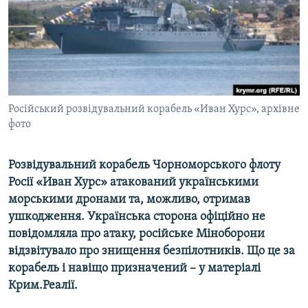
ВІДЕОУРОКИ «ELIFBE»
Русский
СВІДЧЕННЯ ОКУПАЦІЇ
Qırımtatar
УКРАЇНСЬКА ПРОБЛЕМА КРИМУ
ДОЛУЧАЙСЯ!
ІНФОГРАФІКА
Російський розвідувальний корабель «Иван Хурс», архівне
фото
Усі сайти RFE/RL
Розвідувальний корабель Чорноморського флоту
Росії «Иван Хурс» атакований українськими
морськими дронами та, можливо, отримав
ушкодження. Українська сторона офіційно не
повідомляла про атаку, російське Міноборони
відзвітувало про знищення безпілотників. Що це за
корабель і навіщо призначений – у матеріалі
Крим.Реалії.