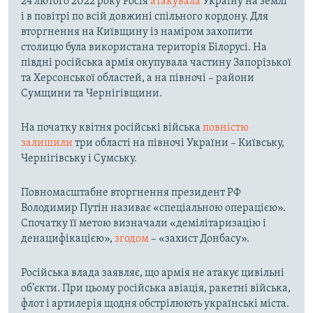
24 лютого 2022 року Росія
атакувала
Україну на землі
і в повітрі по всій довжині спільного кордону. Для
вторгнення на Київщину із наміром захопити
столицю була використана територія Білорусі. На
півдні російська армія окупувала частину Запорізької
та Херсонської областей, а на півночі – райони
Сумщини та Чернігівщини.
На початку квітня російські війська
повністю
залишили
три області на півночі України – Київську,
Чернігівську і Сумську.
Повномасштабне вторгнення президент РФ
Володимир Путін називає «спеціальною операцією».
Спочатку її метою визначали «демілітаризацію і
денацифікацією»,
згодом
– «захист Донбасу».
Російська влада заявляє, що армія не атакує цивільні
об’єкти. При цьому російська авіація, ракетні війська,
флот і артилерія щодня обстрілюють українські міста.