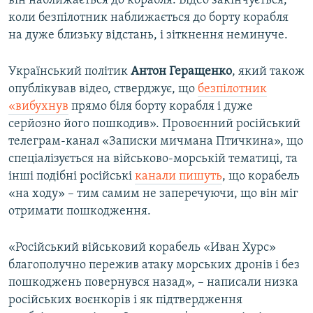
він наближається до корабля. Відео закінчується,
коли безпілотник наближається до борту корабля
на дуже близьку відстань, і зіткнення неминуче.
Український політик
Антон Геращенко
, який також
опублікував відео, стверджує, що
безпілотник
«вибухнув
прямо біля борту корабля і дуже
серйозно його пошкодив». Провоєнний російський
телеграм-канал «Записки мичмана Птичкина», що
спеціалізується на військово-морській тематиці, та
інші подібні російські
канали пишуть
, що корабель
«на ходу» – тим самим не заперечуючи, що він міг
отримати пошкодження.
«Російський військовий корабель «Иван Хурс»
благополучно пережив атаку морських дронів і без
пошкоджень повернувся назад», – написали низка
російських воєнкорів і як підтвердження