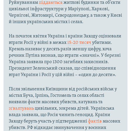
Руйнуванням
піддаються
житлові будинки та об’єкти
цивільної інфраструктури у Маріуполі, Харкові,
Чернігові, Житомирі, Сєвєродонецьку, а також у Києві
й інших українських містах і селах.
На початок квітня Україна і країни Заходу оцінювали
втрати Росії у війні в межах
15-20 тисяч
убитими.
Кремль називає у десять разів меншу цифру, хоча
речник Путіна визнав, що втрати «значні». У березні
Україна заявила про 1300 загиблих захисників.
Президент Зеленський сказав, що співвідношення
втрат України і Росії у цій війні – «один до десяти».
Після звільнення Київщини від російських військ у
містах Буча, Ірпінь, Гостомель та селах області
виявили факти масових убивств, катувань та
зґвалтувань
цивільних, зокрема дітей. Українська
влада заявила, що Росія чинить геноцид. Країни
Заходу беруть участь у підтвердженні
фактів
масових
убивств. РФ відкидає звинувачення у воєнних