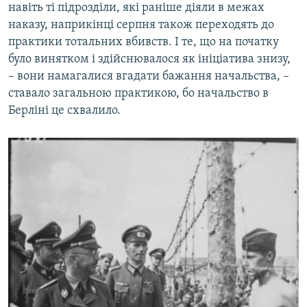
навіть ті підрозділи, які раніше діяли в межах
наказу, наприкінці серпня також переходять до
практики тотальних вбивств. І те, що на початку
було винятком і здійснювалося як ініціатива знизу,
– вони намагалися вгадати бажання начальства, –
ставало загальною практикою, бо начальство в
Берліні це схвалило.