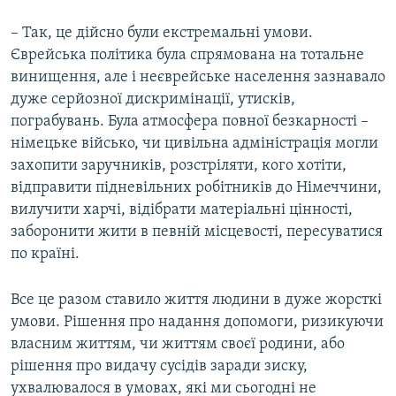
– Так, це дійсно були екстремальні умови.
Єврейська політика була спрямована на тотальне
винищення, але і неєврейське населення зазнавало
дуже серйозної дискримінації, утисків,
пограбувань. Була атмосфера повної безкарності –
німецьке військо, чи цивільна адміністрація могли
захопити заручників, розстріляти, кого хотіти,
відправити підневільних робітників до Німеччини,
вилучити харчі, відібрати матеріальні цінності,
заборонити жити в певній місцевості, пересуватися
по країні.
Все це разом ставило життя людини в дуже жорсткі
умови. Рішення про надання допомоги, ризикуючи
власним життям, чи життям своєї родини, або
рішення про видачу сусідів заради зиску,
ухвалювалося в умовах, які ми сьогодні не