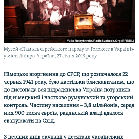
ВІДЕОУРОКИ «ELIFBE»
Русский
СВІДЧЕННЯ ОКУПАЦІЇ
Qırımtatar
УКРАЇНСЬКА ПРОБЛЕМА КРИМУ
ДОЛУЧАЙСЯ!
ІНФОГРАФІКА
Музей «Пам'ять єврейського народу та Голокост в Україні»
у місті Дніпро. Україна, 27 січня 2019 року
Усі сайти RFE/RL
Німецьке вторгнення до СРСР, що розпочалося 22
червня 1941 року, було настільки блискавичним, що
до листопада вся підрадянська Україна потрапила
під німецький і частково румунський та угорський
контроль. Частину населення – 3,8 мільйонів, серед
них 900 тисяч євреїв, радянській владі вдалося
евакуювати на Схід.
З перших днів окупації у десятках українських