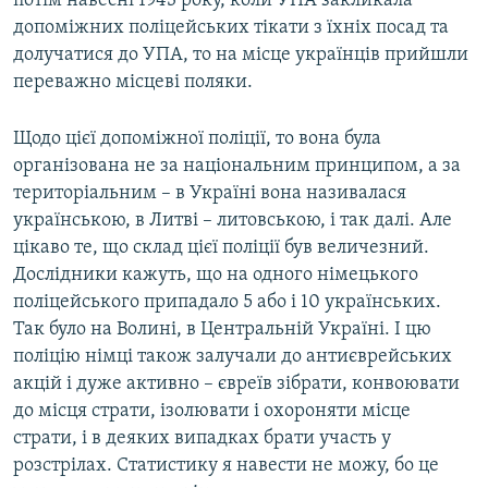
потім навесні 1943 року, коли УПА закликала
допоміжних поліцейських тікати з їхніх посад та
долучатися до УПА, то на місце українців прийшли
переважно місцеві поляки.
Щодо цієї допоміжної поліції, то вона була
організована не за національним принципом, а за
територіальним – в Україні вона називалася
українською, в Литві – литовською, і так далі. Але
цікаво те, що склад цієї поліції був величезний.
Дослідники кажуть, що на одного німецького
поліцейського припадало 5 або і 10 українських.
Так було на Волині, в Центральній Україні. І цю
поліцію німці також залучали до антиєврейських
акцій і дуже активно – євреїв зібрати, конвоювати
до місця страти, ізолювати і охороняти місце
страти, і в деяких випадках брати участь у
розстрілах. Статистику я навести не можу, бо це