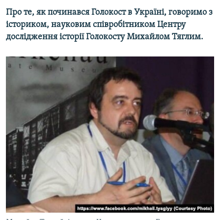
Про те, як починався Голокост в Україні, говоримо з
істориком, науковим співробітником Центру
дослідження історії Голокосту Михайлом Тяглим.