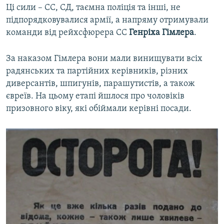
Ці сили – СС, СД, таємна поліція та інші, не
підпорядковувалися армії, а напряму отримували
команди від рейхсфюрера СС
Генріха Гімлера
.
За наказом Гімлера вони мали винищувати всіх
радянських та партійних керівників, різних
диверсантів, шпигунів, парашутистів, а також
євреїв. На цьому етапі йшлося про чоловіків
призовного віку, які обіймали керівні посади.