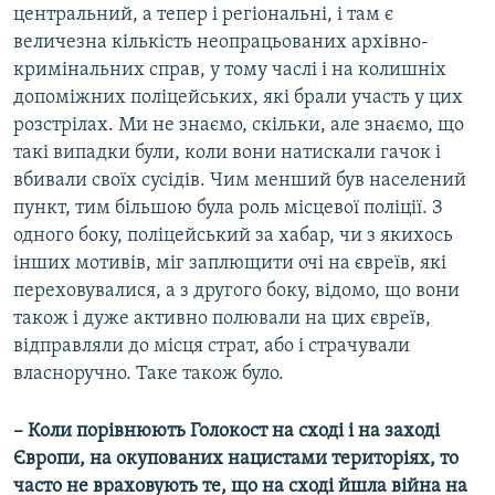
центральний, а тепер і регіональні, і там є
величезна кількість неопрацьованих архівно-
кримінальних справ, у тому часлі і на колишніх
допоміжних поліцейських, які брали участь у цих
розстрілах. Ми не знаємо, скільки, але знаємо, що
такі випадки були, коли вони натискали гачок і
вбивали своїх сусідів. Чим менший був населений
пункт, тим більшою була роль місцевої поліції. З
одного боку, поліцейський за хабар, чи з якихось
інших мотивів, міг заплющити очі на євреїв, які
переховувалися, а з другого боку, відомо, що вони
також і дуже активно полювали на цих євреїв,
відправляли до місця страт, або і страчували
власноручно. Таке також було.
– Коли порівнюють Голокост на сході і на заході
Європи, на окупованих нацистами територіях, то
часто не враховують те, що на сході йшла війна на