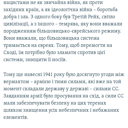
нацистами не як звичайна війна, як проти
західних країн, а як ідеологічна війна – боротьба
добра і зла. З одного боку був Третій Рейх, світло
цивілізації, а з іншого – темрява, яку вони вважали
породженням більшовицько-єврейського режиму.
Вони вважали, що більшовицька система
тримається на євреях. Тому, щоб перемогти на
Сході, їм потрібно було зламати спротив цієї
системи, знищити її носіїв.
Тому ще навесні 1941 року було досягнуто угоди між
вермахтом – армією і тими силами, які вже на той
момент складали державу у державі – силами СС.
Завданням армії було просування на схід, а сили СС
мали забезпечувати безпеку на цих теренах
шляхом знищення усіх небезпечних і небажаних
елементів.