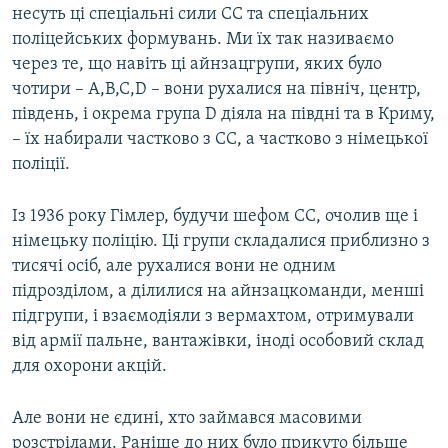
несуть ці спеціальні сили СС та спеціальних
поліцейських формувань. Ми їх так називаємо
через те, що навіть ці айнзацгрупи, яких було
чотири – A,B,C,D – вони рухалися на північ, центр,
південь, і окрема група D діяла на півдні та в Криму,
– їх набирали частково з СС, а частково з німецької
поліції.
Із 1936 року Гімлер, будучи шефом СС, очолив ще і
німецьку поліцію. Ці групи складалися приблизно з
тисячі осіб, але рухалися вони не одним
підрозділом, а ділилися на айнзацкоманди, менші
підгрупи, і взаємодіяли з вермахтом, отримували
від армії пальне, вантажівки, іноді особовий склад
для охорони акцій.
Але вони не єдині, хто займався масовими
розстрілами. Раніше до них було прикуто більше