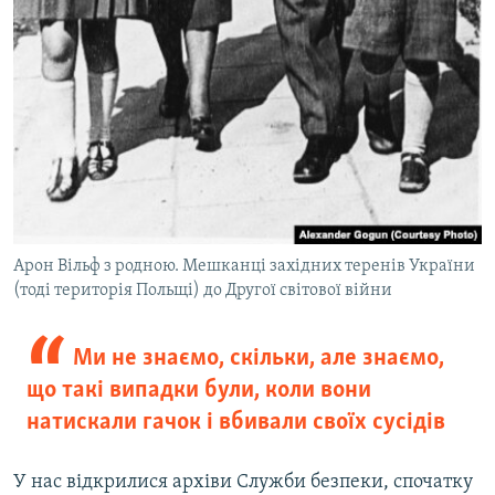
Арон Вільф з родною. Мешканці західних теренів України
(тоді територія Польщі) до Другої світової війни
Ми не знаємо, скільки, але знаємо,
що такі випадки були, коли вони
натискали гачок і вбивали своїх сусідів
У нас відкрилися архіви Служби безпеки, спочатку