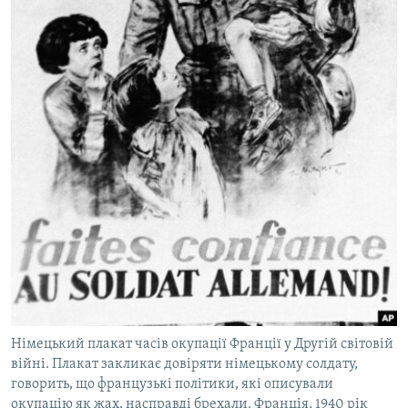
Німецький плакат часів окупації Франції у Другій світовій
війні. Плакат закликає довіряти німецькому солдату,
говорить, що французькі політики, які описували
окупацію як жах, насправді брехали. Франція, 1940 рік