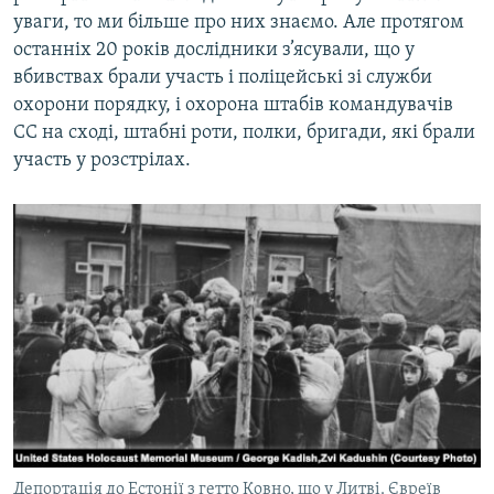
уваги, то ми більше про них знаємо. Але протягом
останніх 20 років дослідники з’ясували, що у
вбивствах брали участь і поліцейські зі служби
охорони порядку, і охорона штабів командувачів
СС на сході, штабні роти, полки, бригади, які брали
участь у розстрілах.
Депортація до Естонії з гетто Ковно, що у Литві. Євреїв