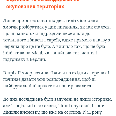
окупованих територіях
Лише протягом останніх десятиліть історики
змогли розібратися у цих питаннях, як так сталося,
що ці нацистські підрозділи перейшли до
тотального вбивства євреїв, адже прямого наказу з
Берліна про це не було. А вийшло так, що це була
ініціатива на місці, яка знайшла схвалення і
підтримку в Берліні.
Генріх Гімлер починає їздити по східних теренах і
починає давати усні розпорядження, щоб ці
найбрутальніші практики поширювалися.
До цих досліджень були залучені не лише історики,
але і соціальні психологи, і інші науковці, і вони
дійшли висновку, що вже на серпень 1941 року