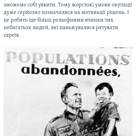
зможемо собі уявити. Тому жорстокі умови окупації
дуже серйозно позначалися на мотивації рішень. І
це робить ще більш рельєфними вчинки тих
небагатьох людей, які наважувалися рятувати
євреїв.