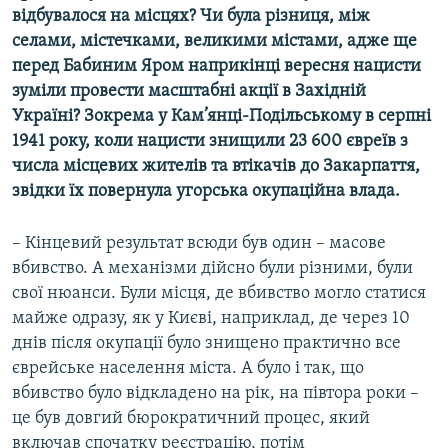
відбувалося на місцях? Чи була різниця, між
селами, містечками, великими містами, адже ще
перед Бабиним Яром наприкінці вересня нацисти
зуміли провести масштабні акції в Західній
Україні? Зокрема
у Кам’янці-Подільському в серпні
1941 року, коли нацисти знищили 23 600 євреїв з
числа місцевих жителів та втікачів
до
Закарпаття,
звідки їх повернула угорська окупаційна влад
а.
– Кінцевий результат всюди був один – масове
вбивство. А механізми дійсно були різними, були
свої нюанси. Були місця, де вбивство могло статися
майже одразу, як у Києві, наприклад, де через 10
днів після окупації було знищено практично все
єврейське населення міста. А було і так, що
вбивство було відкладено на рік, на півтора роки –
це був довгий бюрократичний процес, який
включав спочатку реєстрацію, потім