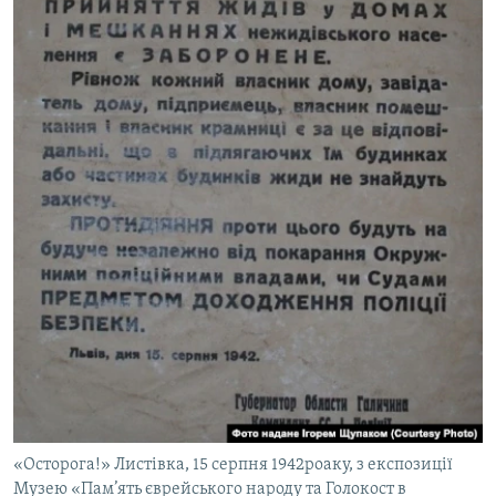
«Осторога!» Листівка, 15 серпня 1942роаку, з експозиції
Музею «Пам’ять єврейського народу та Голокост в