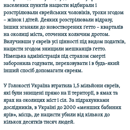
населених пунктів нацисти відбирали і
розстрілювали єврейських чоловіків, трохи згодом
– жінок і дітей. Деяких розстрілювали відразу,
інших зганяли до новостворених ґетто – кварталів
на околиці міста, оточених колючим дротом.
Вилучивши у євреїв усі цінності під видом податків,
нацисти згодом знищили мешканців ґетто.
Німецька адміністрація під страхом смерті
заборонила годувати, переховувати і в будь-який
інший спосіб допомагати євреям.
У Голокості Україна втратила 1,5 мільйони євреїв,
які були знищені прямо на її території, в ямах та
ярах на околицях міст і сіл. За підрахунками
дослідників, в Україні до 2000 «менших бабиних
ярів», місць, де нацисти убили від кількох до
кількох десятків тисяч людей.