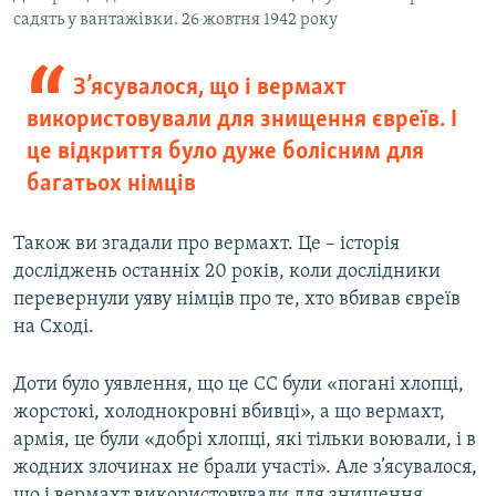
садять у вантажівки. 26 жовтня 1942 року
З’ясувалося, що і вермахт
використовували для знищення євреїв. І
це відкриття було дуже болісним для
багатьох німців
Також ви згадали про вермахт. Це – історія
досліджень останніх 20 років, коли дослідники
перевернули уяву німців про те, хто вбивав євреїв
на Сході.
Доти було уявлення, що це СС були «погані хлопці,
жорстокі, холоднокровні вбивці», а що вермахт,
армія, це були «добрі хлопці, які тільки воювали, і в
жодних злочинах не брали участі». Але з’ясувалося,
що і вермахт використовували для знищення