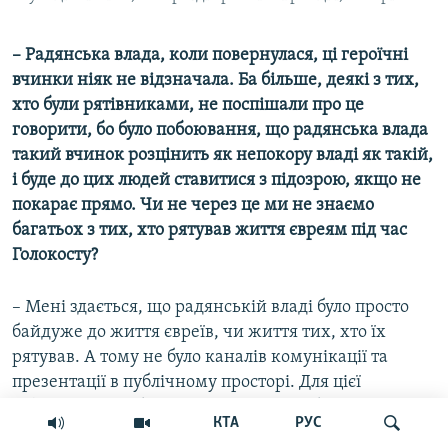
– Радянська влада, коли повернулася, ці героїчні
вчинки ніяк не відзначала. Ба більше, деякі з тих,
хто були рятівниками, не поспішали про це
говорити, бо було побоювання, що радянська влада
такий вчинок розцінить як непокору владі як такій,
і буде до цих людей ставитися з підозрою, якщо не
покарає прямо. Чи не через це ми не знаємо
багатьох з тих, хто рятував життя євреям під час
Голокосту?
– Мені здається, що радянській владі було просто
байдуже до життя євреїв, чи життя тих, хто їх
рятував. А тому не було каналів комунікації та
презентації в публічному просторі. Для цієї
інформації в публічному просторі не було місця, її
КТА
РУС
ніде було проговорити, усвідомити, для неї не було