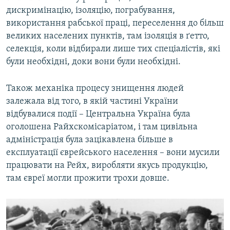
дискримінацію, ізоляцію, пограбування,
використання рабської праці, переселення до більш
великих населених пунктів, там ізоляція в ґетто,
селекція, коли відбирали лише тих спеціалістів, які
були необхідні, доки вони були необхідні.
Також механіка процесу знищення людей
залежала від того, в якій частині України
відбувалися події – Центральна Україна була
оголошена Райхскомісаріатом, і там цивільна
адміністрація була зацікавлена більше в
експлуатації єврейського населення – вони мусили
працювати на Рейх, виробляти якусь продукцію,
там євреї могли прожити трохи довше.