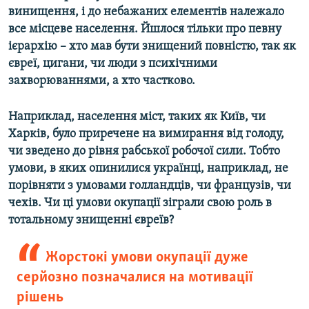
винищення, і до небажаних елементів належало
все місцеве населення. Йшлося тільки про певну
ієрархію – хто мав бути знищений повністю, так як
євреї, цигани, чи люди з психічними
захворюваннями, а хто частково.
Наприклад, населення міст, таких як Київ, чи
Харків, було приречене на вимирання від голоду,
чи зведено до рівня рабської робочої сили. Тобто
умови, в яких опинилися українці, наприклад, не
порівняти з умовами голландців, чи французів, чи
чехів. Чи ці умови окупації зіграли свою роль в
тотальному знищенні євреїв?
Жорстокі умови окупації дуже
серйозно позначалися на мотивації
рішень