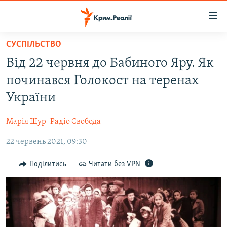
Доступність
посилання
Перейти
СУСПІЛЬСТВО
до
НОВИНИ
Від 22 червня до Бабиного Яру. Як
основного
ВОДА.КРИМ
матеріалу
починався Голокост на теренах
ВІДЕО ТА ФОТО
Перейти
України
до
ПОЛІТИКА
основної
Марія Щур
Радіо Свобода
БЛОГИ
навігації
Перейти
22 червень 2021, 09:30
ПОГЛЯД
до
ІНТЕРВ'Ю
Поділитись
Читати без VPN
пошуку
ВСЕ ЗА ДЕНЬ
СПЕЦПРОЕКТИ
ЯК ОБІЙТИ БЛОКУВАННЯ
ДЕПОРТАЦІЯ