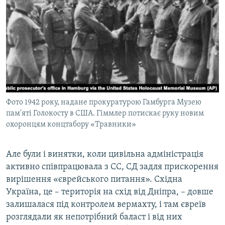
Фото 1942 року, надане прокуратурою Гамбурга Музею
пам'яті Голокосту в США. Гіммлер потискає руку новим
охоронцям концтабору «Травники»
Але були і винятки, коли цивільна адміністрація
активно співпрацювала з СС, СД задля прискорення
вирішення «єврейського питання». Східна
Україна, це – територія на схід від Дніпра, – довше
залишалася під контролем вермахту, і там євреїв
розглядали як непотрібний баласт і від них