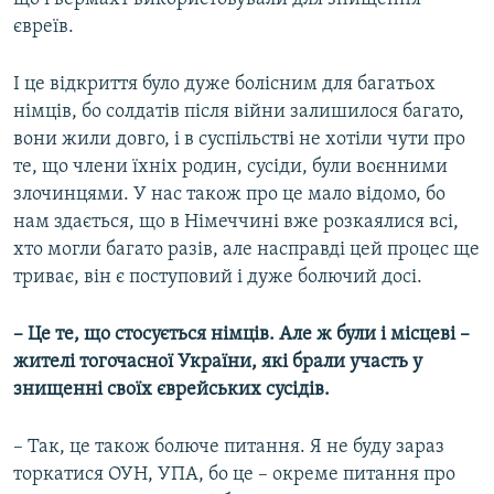
євреїв.
І це відкриття було дуже болісним для багатьох
німців, бо солдатів після війни залишилося багато,
вони жили довго, і в суспільстві не хотіли чути про
те, що члени їхніх родин, сусіди, були воєнними
злочинцями. У нас також про це мало відомо, бо
нам здається, що в Німеччині вже розкаялися всі,
хто могли багато разів, але насправді цей процес ще
триває, він є поступовий і дуже болючий досі.
– Це те, що стосується німців. Але ж були і місцеві –
жителі тогочасної України, які брали участь у
знищенні своїх єврейських сусідів.
– Так, це також болюче питання. Я не буду зараз
торкатися ОУН, УПА, бо це – окреме питання про