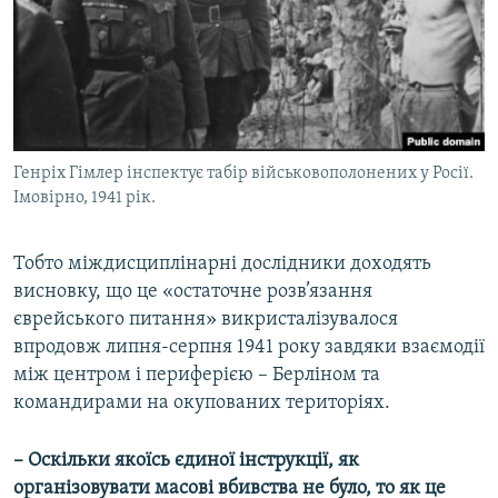
Генріх Гімлер інспектує табір військовополонених у Росії.
Імовірно, 1941 рік.
Тобто міждисциплінарні дослідники доходять
висновку, що це «остаточне розв’язання
єврейського питання» викристалізувалося
впродовж липня-серпня 1941 року завдяки взаємодії
між центром і периферією – Берліном та
командирами на окупованих територіях.
– Оскільки якоїсь єдиної інструкції, як
організовувати масові вбивства не було, то як це