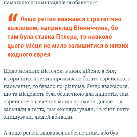
намагалися чимшвидше позбавитися.
Якщо регіон вважався стратегічно
важливим, наприклад Вінниччина, бо
там була ставка Гітлера, то навколо
цього місця не мало залишитися в живих
жодного єврея
Щодо менших містечок, в яких дійсно, в силу
історичних причин проживало багато єврейського
населення, то бувало по-різному. Якщо вважалося,
що та місцевість була безпечною для нацистів, там
єврейське населення могло прожити довше – їх
заганяли в ґетто, там експлуатували, і в кінці ґетто
знищували, людей вбивали.
А якщо регіон вважався небезпечним, або був