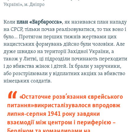
Україні», м. Дніпро
Коли
план «Барбаросса»
, як називався план нападу
на СРСР, тільки почав реалізовуватися, то так воно і
було... Протягом перших тижнів жертвами цих
нацистських формувань дійсно були чоловіки. Але
дуже швидко на території Західної України, а
також у Литві, ці підрозділи починають переходити
і до вбивства жінок і дітей. Їх брали у заручники,
або розстрілювали у відплатних акціях за вбивство
німецьких солдатів.
«Остаточне розв’язання єврейського
питання» викристалізувалося впродовж
липня-серпня 1941 року завдяки
взаємодії між центром і периферією –
Берліном та командирами на