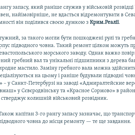
рангу запасу, який раніше служив у військовій розвідці
вен, найімовірніше, не вдасться відремонтувати в Сева
мності він поділився своєю думкою з
Крим.Реалії
.
тужний, за такого могли бути пошкоджені рулі та греб
рпус підводного човна. Такий ремонт цілком можуть п
евастопольського морського заводу. Однак важко повір
ний гребний вал та унікальні підшипники з дерева ба
иродне мастило. Заміну гребного вала можна здійснит
пеціалізуються на цьому і раніше будували підводні чов
 – у Санкт-Петербурзі на заводі «Адмиралтейские вер
евмаш» у Сєвєродвінську та «Красное Сормово» в райо
– стверджує колишній військовий розвідник.
Також капітан 3-го рангу запасу зазначає, що транспо
підводного човна до місця ремонту — те ще завдання.