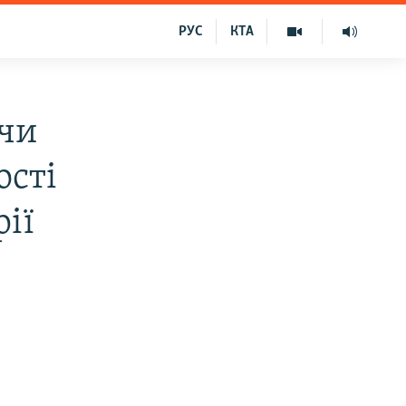
РУС
КТА
 чи
ості
рії