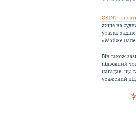
OSINT-аналі
лише на судн
уразив задню 
«Майже напевн
Він також заз
підводний чов
нагадав, що т
уражений під