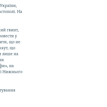
 України,
стополі. На
ний гвинт,
ровести у
ити, що не
каут, що
и лише на
ни
фи», на
ні Нижнього
ртування