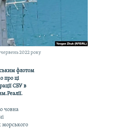
 червень 2022 року
рським флотом
о про ці
рації СБУ в
м.Реалії.
го човна
ні
 морського