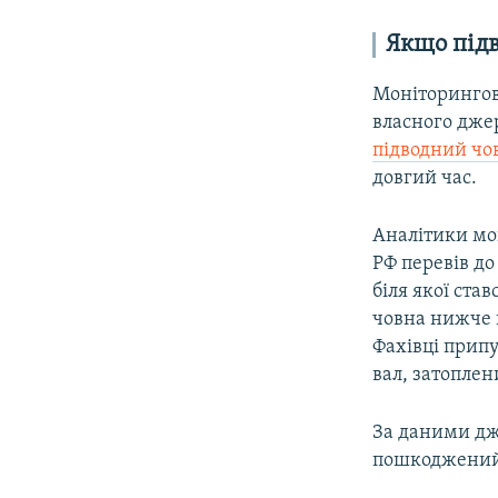
Якщо під
Моніторингов
власного дже
підводний чо
довгий час.
Аналітики мон
РФ перевів до
біля якої ста
човна нижче 
Фахівці припу
вал, затопле
За даними дж
пошкоджений 