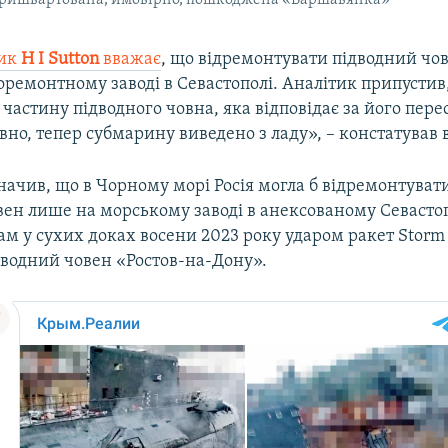
тик
H I Sutton
вважає
, що відремонтувати підводний ч
оремонтному заводі в Севастополі. Аналітик припустив
частину підводного човна, яка відповідає за його пере
о, тепер субмарину виведено з ладу», – констатував в
начив, що в Чорному морі Росія могла б відремонтуват
ен лише на морському заводі в анексованому Севастопо
ам у сухих доках восени 2023 року ударом ракет Storm
водний човен «Ростов-на-Дону».