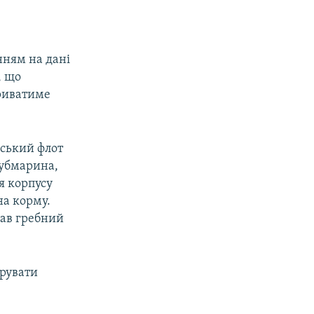
нням на дані
, що
триватиме
рський флот
субмарина,
я корпусу
на корму.
дав гребний
ирувати