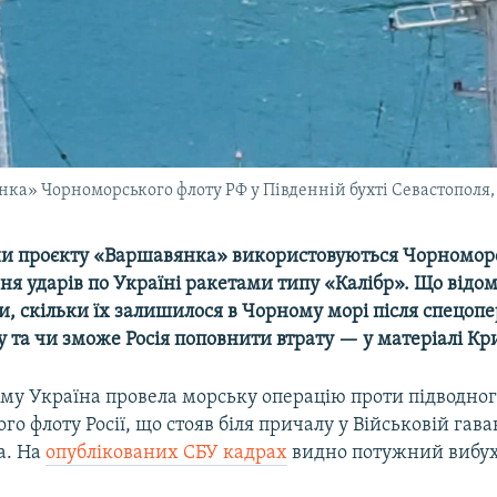
нка» Чорноморського флоту РФ у Південній бухті Севастополя,
ни проєкту «Варшавянка» використовуються Чорномо
ня ударів по Україні ракетами типу «Калібр». Що відом
и, скільки їх залишилося в Чорному морі після спецопе
 та чи зможе Росія поповнити втрату — у матеріалі Кри
ому Україна провела морську операцію проти підводно
о флоту Росії, що стояв біля причалу у Військовій гава
а. На
опублікованих СБУ кадрах
видно потужний вибух