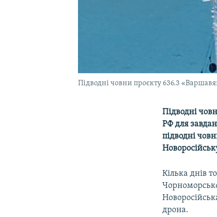
Підводні човни проєкту 636.3 «Варшавя
Підводні чов
РФ для завдан
підводні човн
Новоросійську
Кілька днів т
Чорноморськог
Новоросійськ
дрона.