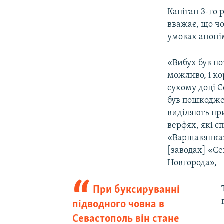
Капітан 3-го 
вважає, що чо
умовах аноні
«Вибух був по
можливо, і ко
сухому доці С
був пошкодже
виділяють пр
верфях, які с
«Варшавянка»
[заводах] «С
Новгорода», 
При буксируванні
підводного човна в
Севастополь він стане