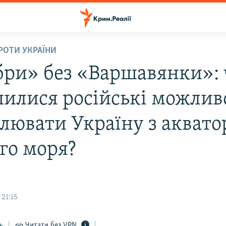
ПРОТИ УКРАЇНИ
бри» без «Варшавянки»:
илися російські можлив
лювати Україну з аквато
го моря?
 21:15
ь
Читати без VPN