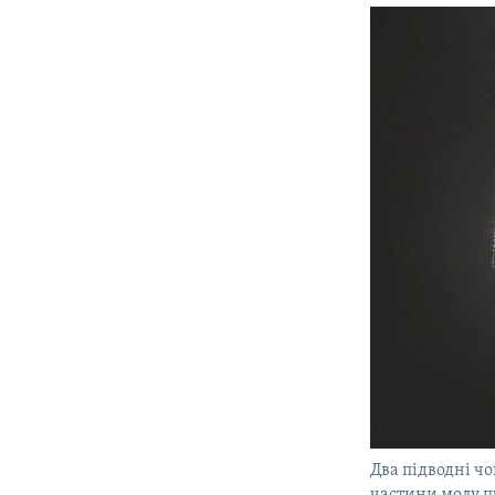
Два підводні чо
частини молу 