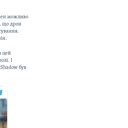
овен можливо
, що дрон
сування.
ін.
и цей
лі. І
 Shadow був