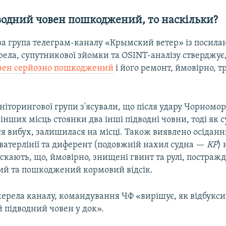
водний човен пошкоджений, то наскільки?
а група телеграм-каналу «Крымский ветер» із посила
рела, супутникової зйомки та OSINT-аналізу стверджує
вен серйозно пошкоджений
і його ремонт, ймовірно, 
іторингової групи з'ясували, що після удару Чорномо
 інших місць стоянки два інші підводні човни, тоді як 
вся вибух, залишилася на місці. Також виявлено осіданн
ватерлінії та диферент (подовжній нахил судна —
КР
) 
скають, що, ймовірно, знищені гвинт та рулі, постраж
ний та пошкоджений кормовий відсік.
ерела каналу, командування ЧФ «вирішує, як відбукс
підводний човен у док».