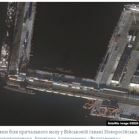
вни біля причального молу у Військовій гавані Новоросійська. 
пришвартована, ймовірно, пошкоджена «Варшавянка»