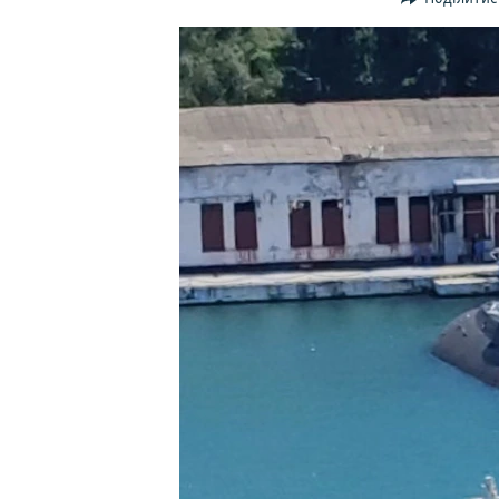
ВІДЕОУРОКИ «ELIFBE»
СВІДЧЕННЯ ОКУПАЦІЇ
УКРАЇНСЬКА ПРОБЛЕМА КРИМУ
ІНФОГРАФІКА