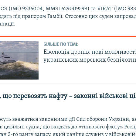
OS (IMO 9236004, MMSI 629009598) та VIRAT (IMO 98
дять під прапором Гамбії. Стосовно цих суден запров
нкції.
БІЛЬШЕ ПО ТЕМІ:
Еволюція дронів: нові можливост
українських морських безпілотн
 що перевозять нафту – законні військові ці
ожуть вважатися законними дії Сил оборони України, 
 цивільні судна, що входять до «тіньового флоту» Росії
тан 3-го рангу запасу, який раніше служив у військовій