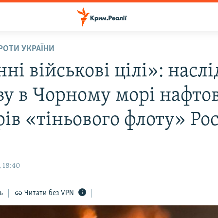
ПРОТИ УКРАЇНИ
ні військові цілі»: насл
ву в Чорному морі нафто
ів «тіньового флоту» Рос
 18:40
ь
Читати без VPN