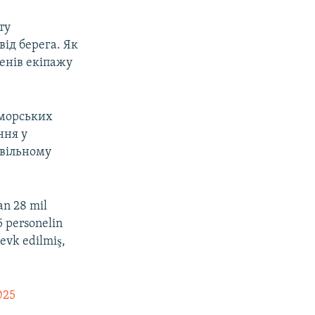
ту
від берега. Як
енів екіпажу
 морських
ння у
овільному
an 28 mil
5 personelin
sevk edilmiş,
025