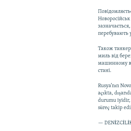
Повідомляєть
Новоросійськ 
зазначається,
перебувають у
Також танкер
миль від бере
машинному ві
стані.
Rusya’nın Novo
açıkta, dışarıd
durumu iyidir,
süreç takip ed
— DENİZCİLİ