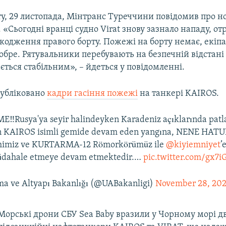
ту, 29 листопада, Мінтранс Туреччини повідомив про но
 «Сьогодні вранці судно Virat знову зазнало нападу, 
кодження правого борту. Пожежі на борту немає, екіп
обре. Рятувальники перебувають на безпечній відстані 
ться стабільним», – йдеться у повідомленні.
публіковано
кадри гасіння пожежі
на танкері KAIROS.
‼️Rusya'ya seyir halindeyken Karadeniz açıklarında patl
 KAIROS isimli gemide devam eden yangına, NENE HATU
imiz ve KURTARMA-12 Römorkörümüz ile
@kiyiemniyet
’
üdahale etmeye devam etmektedir.…
pic.twitter.com/gx7i
rma ve Altyapı Bakanlığı (@UABakanligi)
November 28, 20
Морські дрони СБУ Sea Baby вразили у Чорному морі д