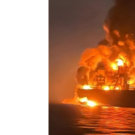
ВІДЕОУРОКИ «ELIFBE»
СВІДЧЕННЯ ОКУПАЦІЇ
УКРАЇНСЬКА ПРОБЛЕМА КРИМУ
ІНФОГРАФІКА