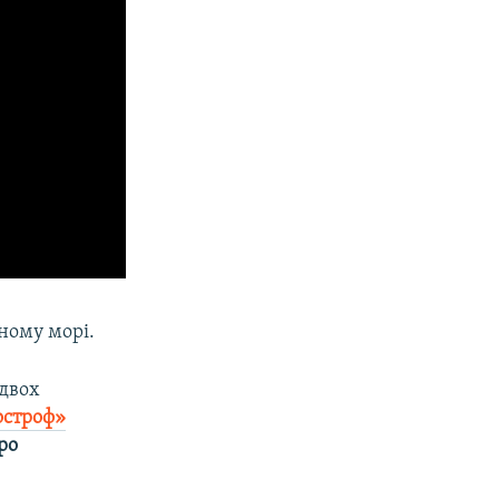
ному морі.
 двох
остроф»
ро