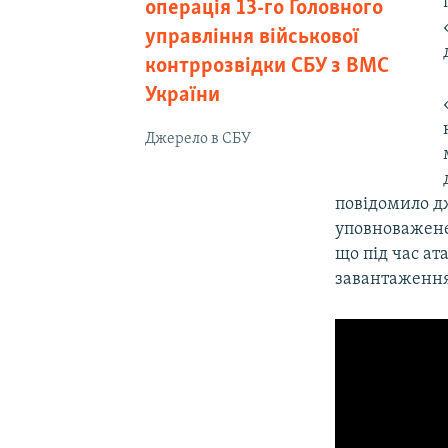
операція 13-го Головного
управління військової
контррозвідки СБУ з ВМС
України
Джерело в СБУ
повідомило д
уповноважене
що під час а
завантаження