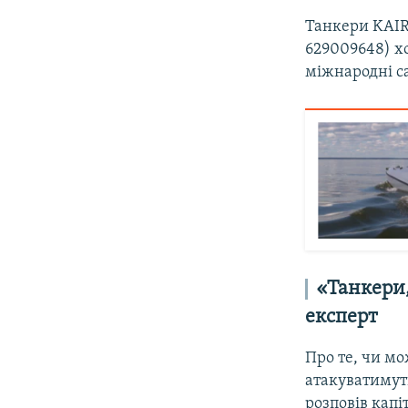
Танкери KAIR
629009648) хо
міжнародні са
«Танкери,
експерт
Про те, чи м
атакуватимуть
розповів капі