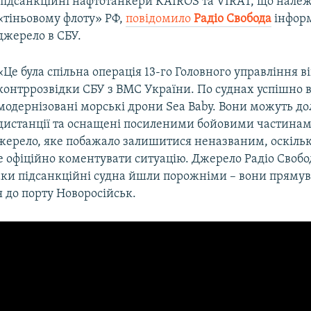
підсанкційні нафтотанкери KAIROS та VIRAT, що нале
«тіньовому флоту» РФ,
повідомило
Радіо Свобода
інфор
джерело в СБУ.
«Це була спільна операція 13-го Головного управління в
контррозвідки СБУ з ВМС України. По суднах успішно
модернізовані морські дрони Sea Baby. Вони можуть до
дистанції та оснащені посиленими бойовими частинам
жерело, яке побажало залишитися неназваним, оскіль
 офіційно коментувати ситуацію. Джерело Радіо Свобо
таки підсанкційні судна йшли порожніми – вони пряму
 до порту Новоросійськ.