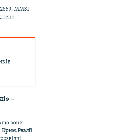
32559, MMSI
аджено
і
иків
лі» –
якщо вони
,
Крим.Реалії
 розвідці