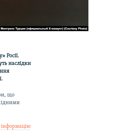
» Росії.
уть наслідки
ання
ї.
ри, що
ахідними
о інформацію