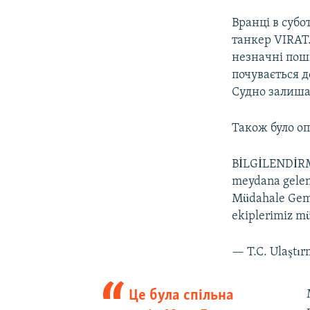
Вранці в субо
танкер VIRAT.
незначні пош
почувається д
Судно залишає
Також було о
BİLGİLENDİRME
meydana gelen
Müdahale Gem
ekiplerimiz m
— T.C. Ulaştı
Це була спільна