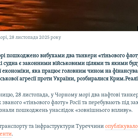
рі, 28 листопада 2025 року
рі пошкоджено вибухами два танкери «тіньового флоту
кі судна є законними військовими цілями та якими буд
ої економіки, яка працює головним чином на фінансув
ськової агресії проти України, розбиралися Крим.Реалі
тницю, 28 листопада, у Чорному морі два нафтові танке
к званого «тіньового флоту» Росії та перебувають під з
азнали пошкоджень унаслідок «зовнішнього впливу».
 транспорту та інфраструктури Туреччини
опублікувал
денти
.