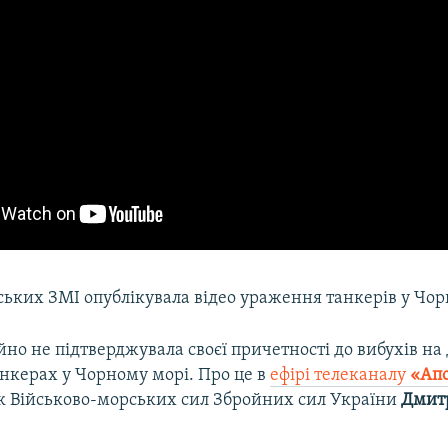
ських ЗМІ опублікувала відео ураження танкерів у Чор
йно не підтверджувала своєї причетності до вибухів на
анкерах у Чорному морі. Про це в
ефірі телеканалу
«Ап
к Військово-морських сил Збройних сил України
Дмит