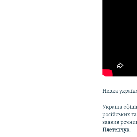
Низка україн
Україна офіці
російських т
заявив речни
Плетенчук
.