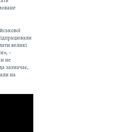
жать
моване
ійськової
 відпрацювали
лати великі
и», –
ки не
да зазначає,
вали на