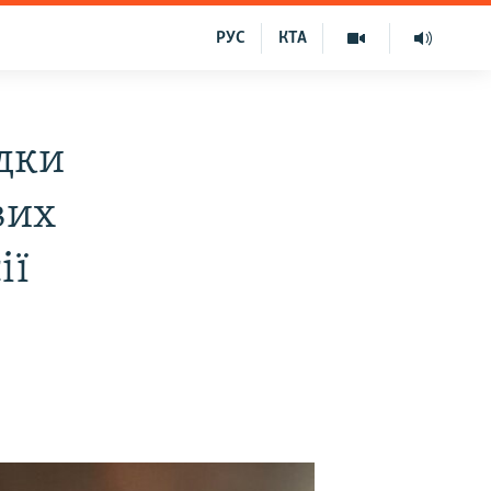
РУС
КТА
ідки
вих
ії