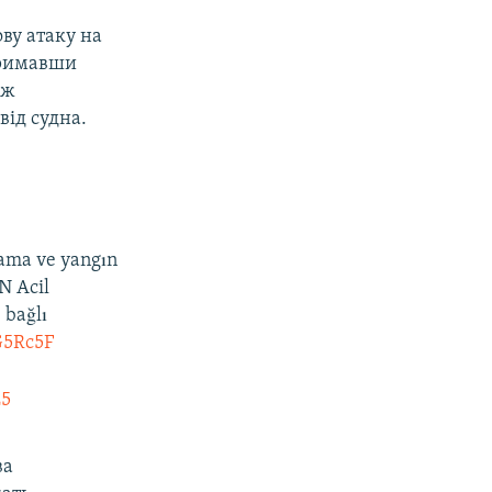
ву атаку на
отримавши
аж
від судна.
ama ve yangın
N Acil
e bağlı
G5Rc5F
25
ва