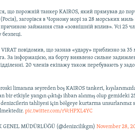
ся, що порожній танкер KAIROS, який прямував до пор
(Росія), загорівся в Чорному морі за 28 морських миль 
 причиною займання став «зовнішній вплив». Усі 25 чл
 безпеці.
 VIRAT повідомив, що зазнав «удару» приблизно за 35
га. За інформацією, на борту виявлено сильне задимле
дділенні. 20 членів екіпажу також перебувають у зад
roski limanına seyreden boş KAIROS tankeri, kıyılarımızd
an bir etkiyle yangın çıktığı ihbarı alınmış olup gemideki 2
 denizcilerin tahliyesi için bölgeye kurtarma unsurlarımız 
ilmektedir.
pic.twitter.com/rVcHPXL4YC
K GENEL MÜDÜRLÜĞÜ (@denizcilikgm)
November 28, 2