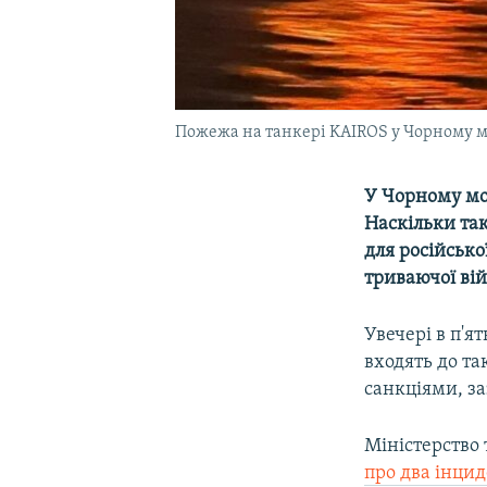
Пожежа на танкері KAIROS у Чорному мо
У Чорному мо
Наскільки та
для російськ
триваючої вій
Увечері в п'я
входять до та
санкціями, з
Міністерство
про два інци