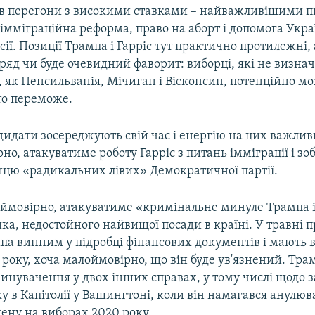
е в перегони з високими ставками – найважливішими 
мміграційна реформа, право на аборт і допомога Укра
осії. Позиції Трампа і Гарріс тут практично протилежні, 
ряд чи буде очевидний фаворит: виборці, які не визнач
 як Пенсильванія, Мічиган і Вісконсин, потенційно м
то переможе.
дидати зосереджують свій час і енергію на цих важлив
но, атакуватиме роботу Гарріс з питань імміграції і зо
ицю «радикальних лівих» Демократичної партії.
, ймовірно, атакуватиме «кримінальне минуле Трампа і
ика, недостойного найвищої посади в країні. У травні 
па винним у підробці фінансових документів і мають 
 року, хоча малоймовірно, що він буде ув'язнений. Тр
винувачення у двох інших справах, у тому числі щодо 
ку в Капітолії у Вашингтоні, коли він намагався анулюв
ену на виборах 2020 року.