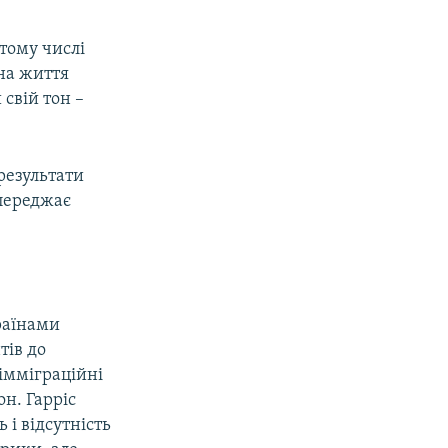
тому числі
 на життя
свій тон –
результати
ипереджає
раїнами
тів до
імміграційні
н. Гарріс
 і відсутність