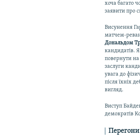
хоча багато 
заявити про с
Висунення Гар
матчем-рева
Дональдом Т
кандидатів. 
повернути на
заслуги канди
увага до фізи
після їхніх д
вигляд.
Виступ Байде
демократів Ко
Перегони