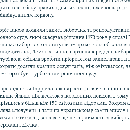
для працевлаштування в самих країнах Південної Аме
критикою з боку правих і деяких членів власної партії за
 відвідуванням кордону.
рріс також входили захист виборчих та репродуктивни
вного суду, який скасував рішення 1973 року у справі 
значало аборт як конституційне право, вона об'їхала вс
ндидатів від Демократичної партії напередодні виборі
У турі вона обіцяла зробити пріоритетом захист права на
рати досягли кращих результатів, ніж очікувалося, ч
електорат був стурбований рішенням суду.
цепрезидентки Гарріс також наростила свій зовнішньоп
нивши більше ніж десяток закордонних поїздок, в тому 
стрівшись з більш ніж 150 світовими лідерами. Зокрема,
ляла Сполучені Штати на українському саміті миру у 
вами політологів, вона все ще не сприймається виборц
ержавна діячка.