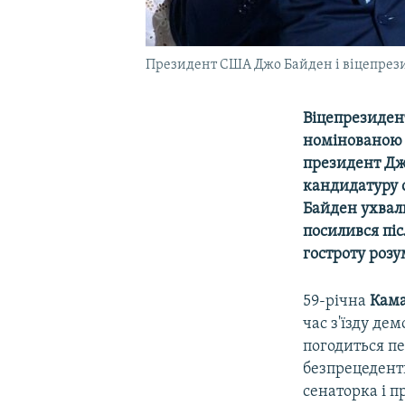
Президент США Джо Байден і віцепрези
Віцепрезиден
номінованою в
президент Джо
кандидатуру с
Байден ухвал
посилився піс
гостроту розу
59-річна
Кама
час з'їзду де
погодиться пе
безпрецедент
сенаторка і п