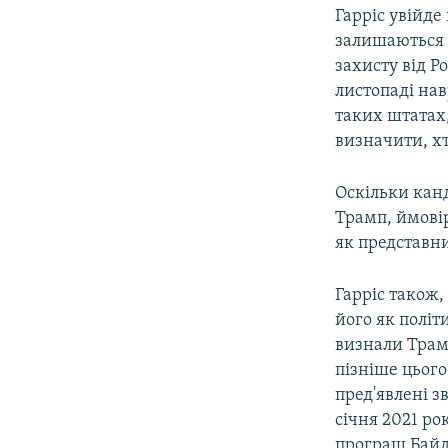
Гарріс увійд
залишаються і
захисту від Р
листопаді нав
таких штатах,
визначити, х
Оскільки кан
Трамп, ймовір
як представн
Гарріс також
його як політ
визнали Трам
пізніше цього
пред'явлені з
січня 2021 ро
програш Байд