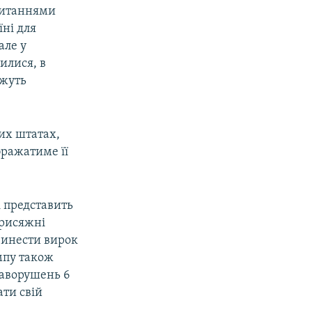
питаннями
їні для
але у
илися, в
ожуть
их штатах,
бражатиме її
 представить
присяжні
винести вирок
ампу також
заворушень 6
ати свій