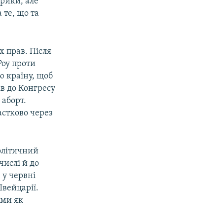
рики, але
 те, що та
х прав. Після
Роу проти
ю країну, щоб
в до Конгресу
 аборт.
астково через
олітичний
числі й до
 у червні
Швейцарії.
ями як