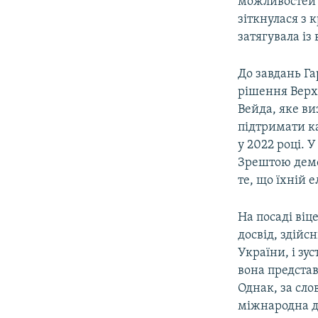
можливостей 
зіткнулася з 
затягувала із
До завдань Га
рішення Верхо
Вейда, яке ви
підтримати ка
у 2022 році. 
Зрештою демок
те, що їхній 
На посаді ві
досвід, здійс
України, і зу
вона представ
Однак, за сло
міжнародна д