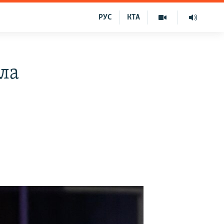
РУС
КТА
ла