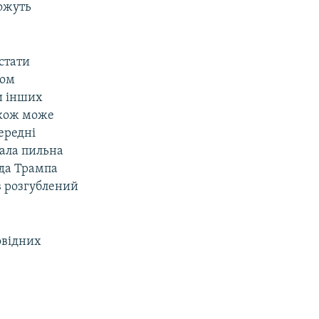
ожуть
стати
том
ти інших
акож може
ередні
вала пильна
ьда Трампа
ав розгублений
овідних