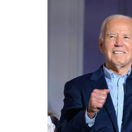
ВІДЕОУРОКИ «ELIFBE»
СВІДЧЕННЯ ОКУПАЦІЇ
УКРАЇНСЬКА ПРОБЛЕМА КРИМУ
ІНФОГРАФІКА