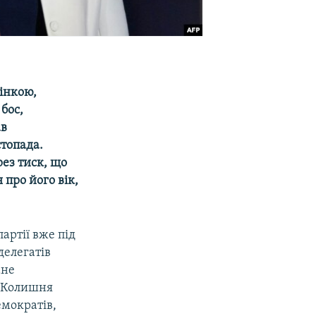
інкою,
бос,
ав
стопада.
ез тиск, що
 про його вік,
артії вже під
делегатів
ане
. Колишня
емократів,