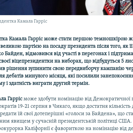
дентка Камала Гарріс
тка Камала Гарріс може стати першою темношкірою ж
еликою партією на посаду президента після того, як її 
 Байден, відмовився від участі в перегонах і підтрим
воєї віцепрезидентки на виборах, що відбудуться 5 ли
ив рішення зупинити свою передвиборчу кампанію чер
ля дебатів минулого місяця, які посилили занепокоєння
му і здатність виграти другий термін.
ла Гарріс
може здобути номінацію від Демократичної п
мократів 19-21 серпня в Чикаго, якщо достатня кількість 
редати їй свої дотеперішні «голоси за Байдена», що ст
ним явищем у сучасній президентській політиці США
рокурорка Каліфорнії є фавориткою на номінацію від д