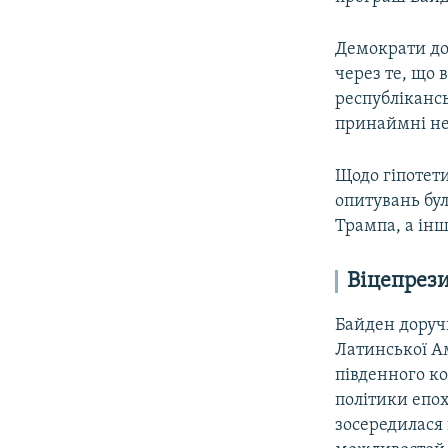
Демократи дов
через те, що 
республіканс
принаймні не
Щодо гіпотети
опитувань бу
Трампа, а інш
Віцепрез
Байден доруч
Латинської А
південного к
політики епох
зосередилася 