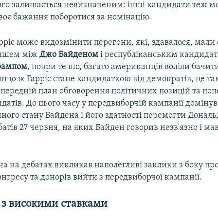
чого залишається невизначеним: інші кандидати теж м
воє бажання поборотися за номінацію.
ріс може видозмінити перегони, які, здавалося, мали 
ншем між
Джо Байденом
і республіканським кандида
рампом
, попри те шо, багато американців воліли бачи
Якщо ж Гарріс стане кандидаткою від демократів, це т
 передній план обговорення політичних позицій та поп
датів. До цього часу у передвиборчій кампанії доміну
чного стану Байдена і його здатності перемогти Донал
ебатів 27 червня, на яких Байден говорив незв'язно і м
на на дебатах викликав наполегливі заклики з боку пр
нгресу та донорів вийти з передвиборчої кампанії.
 з високими ставками