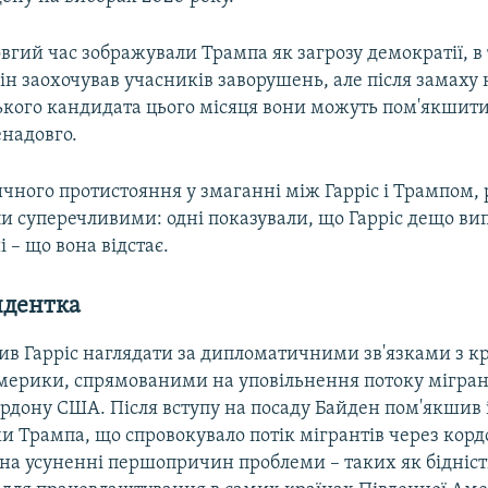
гий час зображували Трампа як загрозу демократії, в 
він заохочував учасників заворушень, але після замаху
ького кандидата цього місяця вони можуть пом'якшити 
надовго.
чного протистояння у змаганні між Гарріс і Трампом, 
ли суперечливими: одні показували, що Гарріс дещо в
і – що вона відстає.
идентка
ив Гарріс наглядати за дипломатичними зв'язками з к
мерики, спрямованими на уповільнення потоку мігран
ордону США. Після вступу на посаду Байден пом'якшив 
и Трампа, що спровокувало потік мігрантів через кордо
на усуненні першопричин проблеми – таких як бідність