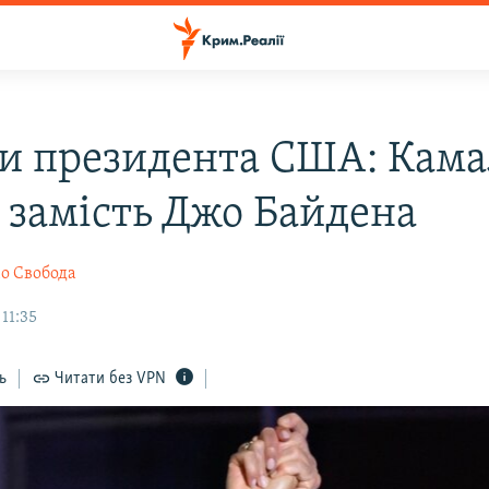
и президента США: Кама
с замість Джо Байдена
іо Свобода
11:35
ь
Читати без VPN