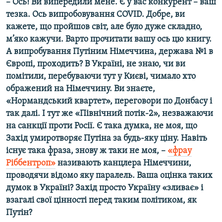
– Ось! Ви випередили мене. Є у вас конкурент – ваш
тезка. Ось випробовування COVID. Добре, ви
кажете, що пройшов світ, але було дуже складно,
м’яко кажучи. Варто прочитати вашу ось цю книгу.
А випробування Путіним Німеччина, держава №1 в
Європі, проходить? В Україні, не знаю, чи ви
помітили, перебуваючи тут у Києві, чимало хто
ображений на Німеччину. Ви знаєте,
«Нормандський квартет», переговори по Донбасу і
так далі. І тут же «Північний потік-2», незважаючи
на санкції проти Росії. Є така думка, не моя, що
Захід умиротворяє Путіна за будь-яку ціну. Навіть
існує така фраза, знову ж таки не моя, –
«фрау
Ріббентроп»
називають канцлера Німеччини,
проводячи відомо яку паралель. Ваша оцінка таких
думок в Україні? Захід просто Україну «зливає» і
взагалі свої цінності перед таким політиком, як
Путін?