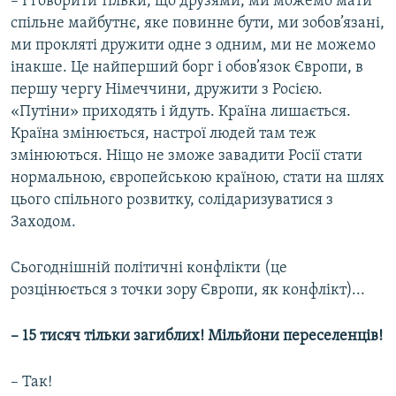
– І говорити тільки, що друзями, ми можемо мати
спільне майбутнє, яке повинне бути, ми зобов’язані,
ми прокляті дружити одне з одним, ми не можемо
інакше. Це найперший борг і обов’язок Європи, в
першу чергу Німеччини, дружити з Росією.
«Путіни» приходять і йдуть. Країна лишається.
Країна змінюється, настрої людей там теж
змінюються. Ніщо не зможе завадити Росії стати
нормальною, європейською країною, стати на шлях
цього спільного розвитку, солідаризуватися з
Заходом.
Сьогоднішній політичні конфлікти (це
розцінюється з точки зору Європи, як конфлікт)...
– 15 тисяч тільки загиблих! Мільйони переселенців!
– Так!