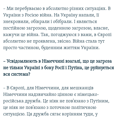
– Ми перебуваємо в абсолютно різних ситуаціях. В
України з Росією війна. На Україну напали, її
знекровили, обікрали і обібрали. І являється
постійною загрозою, щоденною загрозою, власне,
кажучи це війна. Так, погоджуюся з вами, в Європі
абсолютно не проявлена, звісно. Війна стала тут
просто частиною, буденним життям України.
– Усвідомлюють в Німеччині взагалі, що це загроза
не тільки Україні з боку Росії і Путіна, це руйнується
вся система?
– В Європі, для Німеччини, для мешканців
Німеччини надзвичайно цінною є німецько-
російська дружба. Це ніяк не пов’язано з Путіним,
це ніяк не пов’язано з поточною політичною
ситуацією. Ця дружба сягає корінням туди, у