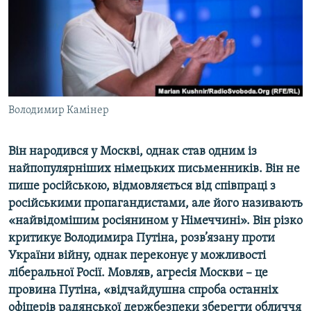
ВІДЕОУРОКИ «ELIFBE»
Русский
СВІДЧЕННЯ ОКУПАЦІЇ
Qırımtatar
УКРАЇНСЬКА ПРОБЛЕМА КРИМУ
ДОЛУЧАЙСЯ!
ІНФОГРАФІКА
Володимир Камінер
Він народився у Москві, однак став одним із
Усі сайти RFE/RL
найпопулярніших німецьких письменників. Він не
пише російською, відмовляється від співпраці з
російськими пропагандистами, але його називають
«найвідомішим росіянином у Німеччині». Він різко
критикує Володимира Путіна, розв’язану проти
України війну, однак переконує у можливості
ліберальної Росії. Мовляв, агресія Москви – це
провина Путіна, «відчайдушна спроба останніх
офіцерів радянської держбезпеки зберегти обличчя