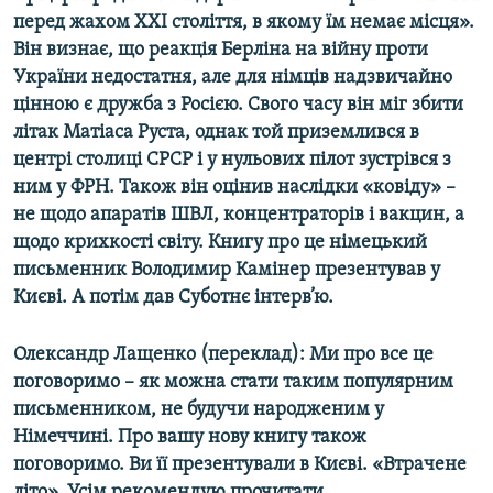
перед жахом ХХІ століття, в якому їм немає місця».
Він визнає, що реакція Берліна на війну проти
України недостатня, але для німців надзвичайно
цінною є дружба з Росією. Свого часу він міг збити
літак Матіаса Руста, однак той приземлився в
центрі столиці СРСР і у нульових пілот зустрівся з
ним у ФРН. Також він оцінив наслідки «ковіду» –
не щодо апаратів ШВЛ, концентраторів і вакцин, а
щодо крихкості світу. Книгу про це німецький
письменник Володимир Камінер презентував у
Києві. А потім дав Суботнє інтерв’ю.
Олександр Лащенко (переклад): Ми про все це
поговоримо – як можна стати таким популярним
письменником, не будучи народженим у
Німеччині. Про вашу нову книгу також
поговоримо. Ви її презентували в Києві. «Втрачене
літо». Усім рекомендую прочитати.