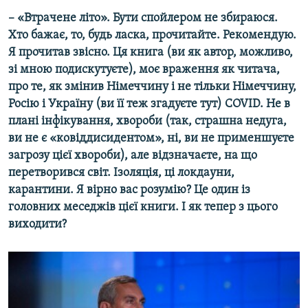
– «Втрачене літо». Бути спойлером не збираюся.
Хто бажає, то, будь ласка, прочитайте. Рекомендую.
Я прочитав звісно. Ця книга (ви як автор, можливо,
зі мною подискутуєте), моє враження як читача,
про те, як змінив Німеччину і не тільки Німеччину,
Росію і Україну (ви її теж згадуєте тут) COVID. Не в
плані інфікування, хвороби (так, страшна недуга,
ви не є «ковіддисидентом», ні, ви не применшуєте
загрозу цієї хвороби), але відзначаєте, на що
перетворився світ. Ізоляція, ці локдауни,
карантини. Я вірно вас розумію? Це один із
головних меседжів цієї книги. І як тепер з цього
виходити?