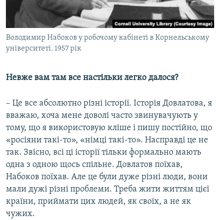
Володимир Набоков у робочому кабінеті в Корнельському
університеті. 1957 рік
Невже вам там все настільки легко далося?
– Це все абсолютно різні історії. Історія Довлатова, я
вважаю, хоча мене доволі часто звинувачують у
тому, що я використовую кліше і пишу постійно, що
«росіяни такі-то», «німці такі-то». Насправді це не
так. Звісно, всі ці історії тільки формально мають
одна з одною щось спільне. Довлатов поїхав,
Набоков поїхав. Але це були дуже різні люди, вони
мали дужі різні проблеми. Треба жити життям цієї
країни, приймати цих людей, як своїх, а не як
чужих.