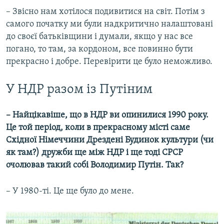
– Звісно нам хотілося подивитися на світ. Потім з
самого початку ми були надкритично налаштовані
до своєї батьківщини і думали, якщо у нас все
погано, то там, за кордоном, все повинно бути
прекрасно і добре. Перевірити це було неможливо.
У НДР разом із Путіним
– Найцікавіше, що в НДР ви опинилися 1990 року.
Це той період, коли в прекрасному місті саме
Східної Німеччини Дрездені Будинок культури (чи
як там?) дружби ще між НДР і ще тоді СРСР
очолював такий собі Володимир Путін. Так?
– У 1980-ті. Це ще було до мене.