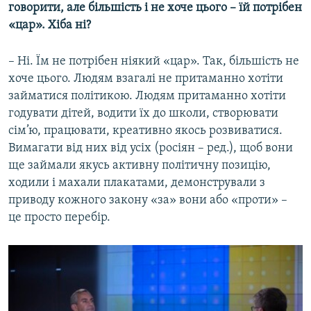
говорити, але більшість і не хоче цього – їй потрібен
«цар». Хіба ні?
– Ні. Їм не потрібен ніякий «цар». Так, більшість не
хоче цього. Людям взагалі не притаманно хотіти
займатися політикою. Людям притаманно хотіти
годувати дітей, водити їх до школи, створювати
сім’ю, працювати, креативно якось розвиватися.
Вимагати від них від усіх (росіян – ред.), щоб вони
ще займали якусь активну політичну позицію,
ходили і махали плакатами, демонстрували з
приводу кожного закону «за» вони або «проти» –
це просто перебір.