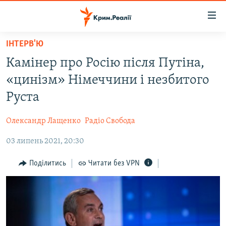
Доступність
посилання
Перейти
ІНТЕРВ'Ю
до
НОВИНИ
Камінер про Росію після Путіна,
основного
ВОДА.КРИМ
матеріалу
«цинізм» Німеччини і незбитого
ВІДЕО ТА ФОТО
Перейти
Руста
до
ПОЛІТИКА
основної
Олександр Лащенко
Радіо Свобода
БЛОГИ
навігації
Перейти
03 липень 2021, 20:30
ПОГЛЯД
до
ІНТЕРВ'Ю
Поділитись
Читати без VPN
пошуку
ВСЕ ЗА ДЕНЬ
СПЕЦПРОЕКТИ
ЯК ОБІЙТИ БЛОКУВАННЯ
ДЕПОРТАЦІЯ