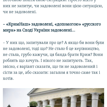
поточною політичною ситуацією. Просто ніхто у
них не запитує, чи задоволені вони цією ситуацією,
чи не задоволені.
– «КримНаш» задоволені, «допомогою» «русского
мира» на Сході України задоволені...
– У них що, запитували про це? А якщо би вони були
не задоволені, тоді що? Не стало б це керівництво,
не стала, грубо кажучи, ця банда брати Крим? Вони
роблять що хочуть. І нікого не запитують. Так,
звісно, є варіант сказати, що ти не задоволений і
сісти за це, або сказати: загалом я точно саме так і
хотів.