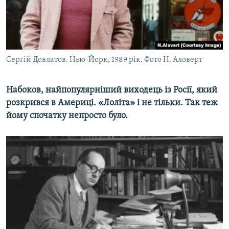
Сергій Довлатов. Нью-Йорк, 1989 рік. Фото Н. Аловерт
Набоков, найпопулярніший виходець із Росії, який
розкрився в Америці. «Лоліта» і не тільки. Так теж
йому спочатку непросто було.