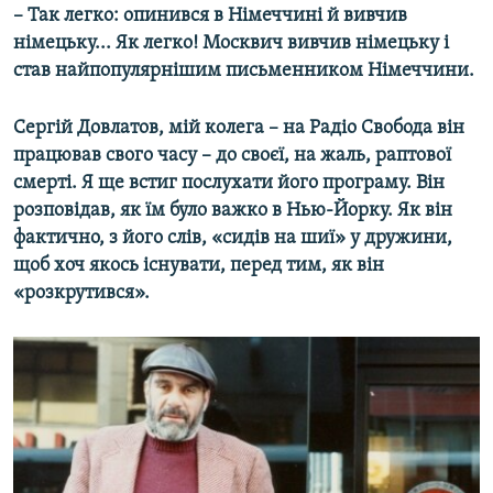
– Так легко: опинився в Німеччині й вивчив
німецьку... Як легко! Москвич вивчив німецьку і
став найпопулярнішим письменником Німеччини.
Сергій Довлатов, мій колега – на Радіо Свобода він
працював свого часу – до своєї, на жаль, раптової
смерті. Я ще встиг послухати його програму. Він
розповідав, як їм було важко в Нью-Йорку. Як він
фактично, з його слів, «сидів на шиї» у дружини,
щоб хоч якось існувати, перед тим, як він
«розкрутився».