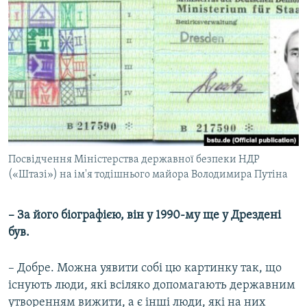
Посвідчення Міністерства державної безпеки НДР
(«Штазі») на ім'я тодішнього майора Володимира Путіна
– За його біографією, він у 1990-му ще у Дрездені
був.
– Добре. Можна уявити собі цю картинку так, що
існують люди, які всіляко допомагають державним
утворенням вижити, а є інші люди, які на них