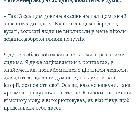
– «Інженер людських душ», «властитель дум»...
– Так. З ось цим довгим вказівним пальцем, який
знає шлях до щастя. Взагалі ось ці всі бородаті,
вусаті, волосаті люди не викликали у мене ніколи
жодних доброзичливих почуттів.
Я дуже люблю побалакати. От як ми зараз з вами
сидимо. Я дуже зацікавлений в контактах, у
знайомствах, познайомитися з цікавими людьми,
довідатися, що вони думають, послухати їхні
історії, розповісти свої. Ось це, власне кажучи, така
«розмова на кухні» практично. Книжки, вивчивши
німецьку мову, я використовував, як візитівку, щоб
представити себе якось.