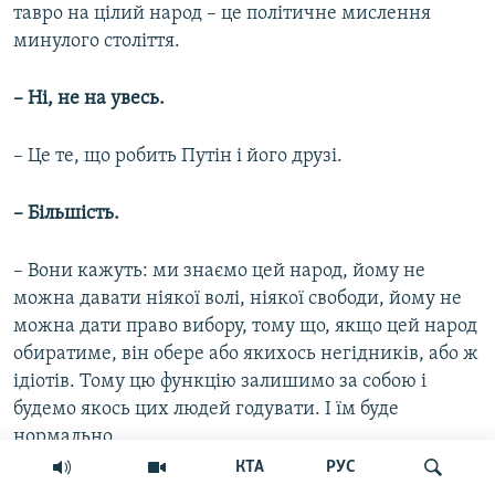
тавро на цілий народ – це політичне мислення
минулого століття.
– Ні, не на увесь.
– Це те, що робить Путін і його друзі.
– Більшість.
– Вони кажуть: ми знаємо цей народ, йому не
можна давати ніякої волі, ніякої свободи, йому не
можна дати право вибору, тому що, якщо цей народ
обиратиме, він обере або якихось негідників, або ж
ідіотів. Тому цю функцію залишимо за собою і
будемо якось цих людей годувати. І їм буде
нормально.
КТА
РУС
Діалогу з суспільством немає. Ніхто ж не запитує їх,