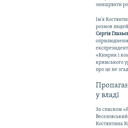
знищувати ро
Ім'я Костянти
розмов людей
Сергія Глазьє
оприлюднених
експрезидент
«Книрик і ком
кримського 
про це не зга
Пропаган
у владі
За списком «
Веселовський 
Костянтина К