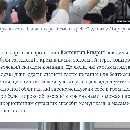
кримського відділення російської партії «Родина» у Сімферопо
кої партійної організації
Костянтин Книрик
повідомив
були узгоджені з кримчанами, зокрема й через соцмер
оволений складом команди. Це люди, які зарекомендув
дські діячі, здатні ставити гострі питання і не боятис
ня, це команда людей, у яких уже є досвід депутатськ
ютно нові обличчя, які зарекомендували себе в громадсь
ури були широко обговорені з кримчанами в межах пар
використанням сучасних способів комунікації з масами
 сказав він.