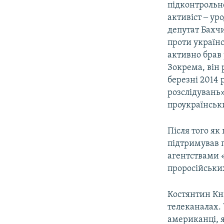
підконтрольн
активіст ‒ у
депутат Бахч
проти українс
активно брав 
Зокрема, він 
березні 2014 
розслідувань»
проукраїнськи
Після того як
підтримував п
агентствами «
проросійськи
Костянтин Кн
телеканалах. 
американці, я