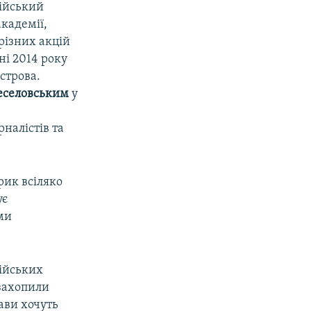
ійський
кадемії,
різних акцій
ні 2014 року
острова.
еселовським
у
рналістів та
рик всіляко
ує
ми
сійських
 захопили
жави хочуть