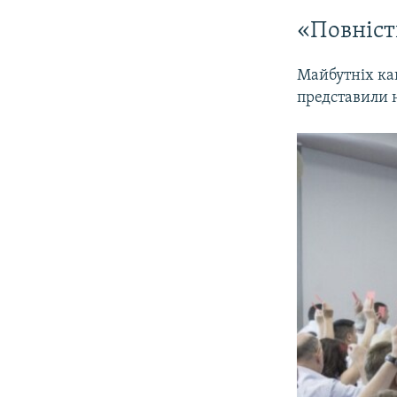
«Повніс
Майбутніх ка
представили н