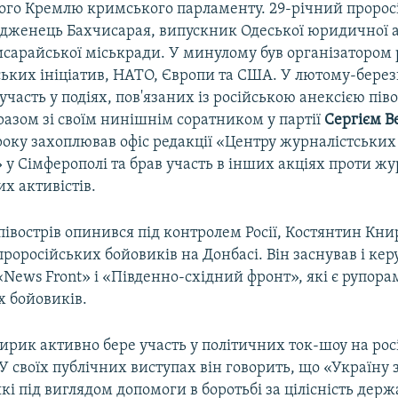
ого Кремлю кримського парламенту. 29-річний пророс
родженець Бахчисарая, випускник Одеської юридичної а
исарайської міськради. У минулому був організатором 
ьких ініціатив, НАТО, Європи та США. У лютому-берез
участь у подіях, пов'язаних із російською анексією пів
разом зі своїм нинішнім соратником у партії
Сергієм В
року захоплював офіс редакції «Центру журналістських
 у Сімферополі та брав участь в інших акціях проти жу
х активістів.
 півострів опинився під контролем Росії, Костянтин Кни
роросійських бойовиків на Донбасі. Він заснував і кер
News Front» і «Південно-східний фронт», які є рупора
х бойовиків.
ирик активно бере участь у політичних ток-шоу на ро
У своїх публічних виступах він говорить, що «Україну
кі під виглядом допомоги в боротьбі за цілісність дер