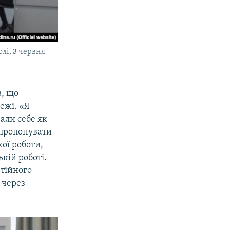
лі, 3 червня
, що
ежі. «Я
али себе як
я пропонувати
ої роботи,
кій роботі.
тійного
 через