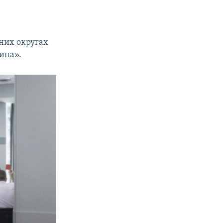
них округах
ина».