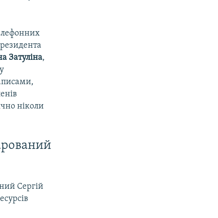
телефонних
президента
а Затуліна
,
у
записами,
ленів
ічно ніколи
арований
чний Сергій
есурсів