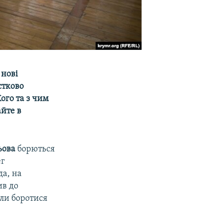
 нові
стково
ого та з чим
йте в
ьова
борються
ег
да, на
ив до
ли боротися