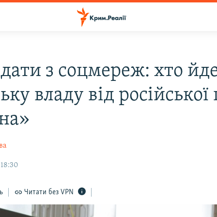
дати з соцмереж: хто йде
ку владу від російської 
на»
ва
 18:30
ь
Читати без VPN