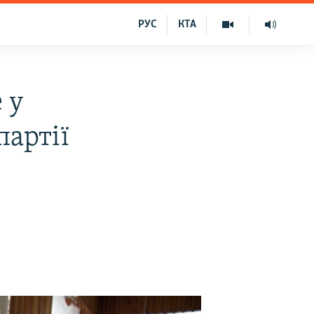
РУС
КТА
 у
партії