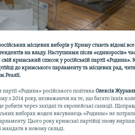
осійських місцевих виборів у Криму стають відомі все
тендентів на владу. Наступними після «єдиноросів» ча
вій кримський список у російській партії «Родина». К
тійці до кримського парламенту та місцевих рад, чита
м.Реалії.
 партії «Родина» російського політика
Олексія Журавл
иму з 2014 року, незважаючи на те, що багато їхніх кол
е робити через західні та європейські санкції. Щоправ
ських виборах жоден висуванець «Родины» не потрап
арламенту. Цього року кримські партійці знову виріши
і мандати в новому складі.