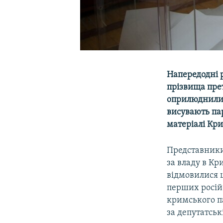
Напередодні р
прізвища пре
оприлюднили с
висувають пар
матеріалі Кри
Представники
за владу в Кр
відмовилися ц
перших росій
кримського п
за депутатськ