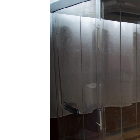
ВІДЕОУРОКИ «ELIFBE»
СВІДЧЕННЯ ОКУПАЦІЇ
УКРАЇНСЬКА ПРОБЛЕМА КРИМУ
ІНФОГРАФІКА