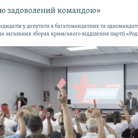
тю задоволений командою»
ндидатів у депутати в багатомандатних та одномандат
а загальних зборах кримського відділення партії «Род