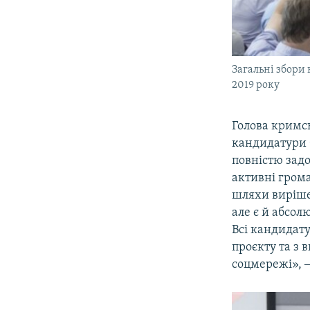
Загальні збори 
2019 року
Голова кримсь
кандидатури 
повністю зад
активні грома
шляхи вирішен
але є й абсол
Всі кандидат
проєкту та з 
соцмережі», ‒