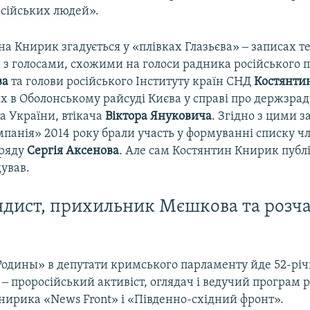
сійських людей».
на Книрик згадується у «плівках Глазьєва» ‒ записах 
 з голосами, схожими на голоси радника російського 
ва
та голови російського Інституту країн СНД
Костянтин
 в Оболонському райсуді Києва у справі про держзрад
а України, втікача
Віктора Януковича
. Згідно з цими 
панія» 2014 року брали участь у формуванні списку ч
уряду
Сергія Аксенова
. Але сам Костянтин Книрик публ
дував.
дист, прихильник Мєшкова та розч
Родины» в депутати кримського парламенту йде 52-рі
‒ проросійський активіст, оглядач і ведучий програм р
нирика «News Front» і «Південно-східний фронт».